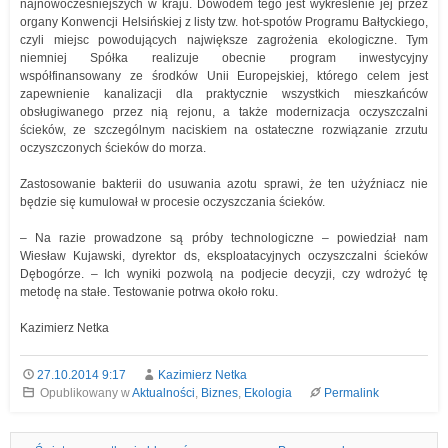
najnowocześniejszych w kraju. Dowodem tego jest wykreślenie jej przez
organy Konwencji Helsińskiej z listy tzw. hot-spotów Programu Bałtyckiego,
czyli miejsc powodujących największe zagrożenia ekologiczne. Tym
niemniej Spółka realizuje obecnie program inwestycyjny
współfinansowany ze środków Unii Europejskiej, którego celem jest
zapewnienie kanalizacji dla praktycznie wszystkich mieszkańców
obsługiwanego przez nią rejonu, a także modernizacja oczyszczalni
ścieków, ze szczególnym naciskiem na ostateczne rozwiązanie zrzutu
oczyszczonych ścieków do morza.
Zastosowanie bakterii do usuwania azotu sprawi, że ten użyźniacz nie
będzie się kumulował w procesie oczyszczania ścieków.
– Na razie prowadzone są próby technologiczne – powiedział nam
Wiesław Kujawski, dyrektor ds, eksploatacyjnych oczyszczalni ścieków
Dębogórze. – Ich wyniki pozwolą na podjecie decyzji, czy wdrożyć tę
metodę na stałe. Testowanie potrwa około roku.
Kazimierz Netka
27.10.2014 9:17
Kazimierz Netka
Opublikowany w
Aktualności
,
Biznes
,
Ekologia
Permalink