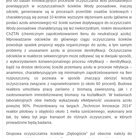
jest do badań innowacyjnych procesów oczyszczania wód poosadowych
powstających w oczyszczalniach ścieków. Wody poosadowe, inaczej
odcieki, generowane są w procesach przeróbki osadów ściekowych i
charakteryzują się ponad 10-krotnie wyższymi stężeniami azotu (głównie w
postaci azotu amonowego) niż ścieki surowe dopływające do oczyszczalni.
Wody poosadowe charakteryzują się też niekorzystnym, niskim stosunkiem
ChZT/N (chemicznym zapotrzebowaniem tlenu do neutralizacji azotu).
Wprowadzanie odcieków do głównego ciągu oczyszczania ścieków
powoduje spadek proporcji węgla organicznego do azotu, a tym samym
problemy z usuwaniem azotu w procesie denitryfikacji. Oczyszczanie
odcieków w reaktorze sekwencyjnym może odbywać się w dwojaki sposób,
z wykorzystaniem konwencjonalnego procesu nitryfikacji – denitryfikacji,
bądź na drodze skróconej ścieżki przemiany azotu w procesie nitrytacja –
anammox, charakteryzującym się minimalnym zapotrzebowaniem na tlen
rozpuszczony, co pozwala w sposób znaczący obniżyć koszty
oczyszczania związane z napowietrzaniem (o około 60 procent). Budowa
reaktora umożliwia pracę zarówno z biomasą zawieszoną, jak i z
zastosowaniem immobilizowanej biomasy na kształtkach. W badaniach
laboratoryjnych obie metody wykazywały efektywność usuwania azotu
powyżej 90%. Prezentowany na targach „Technicon Innowacje 2014”
reaktor pilotowy o objętości około 1 metra sześciennego, wykonany jest
tak, by łatwy był jego transport do różnych oczyszczalni, w których
prowadzone będą badania.
Grupowa oczyszczalnia ścieków „Dębogórze” już obecnie należy do