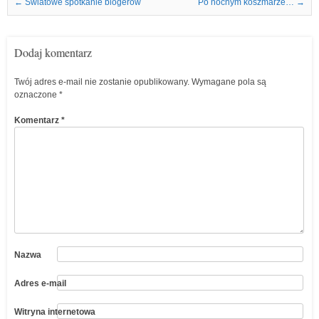
Nawigacja we wpisach
←
Światowe spotkanie blogerów
Po nocnym koszmarze…
→
Dodaj komentarz
Twój adres e-mail nie zostanie opublikowany.
Wymagane pola są
oznaczone
*
Komentarz
*
Nazwa
Adres e-mail
Witryna internetowa