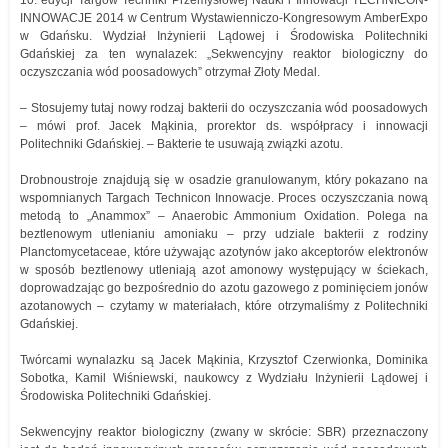
10. edycji Targów Techniki Przemysłowej Nauki i Innowacji TECHNICON-
INNOWACJE 2014 w Centrum Wystawienniczo-Kongresowym AmberExpo
w Gdańsku. Wydział Inżynierii Lądowej i Środowiska Politechniki
Gdańskiej za ten wynalazek: „Sekwencyjny reaktor biologiczny do
oczyszczania wód poosadowych” otrzymał Złoty Medal.
– Stosujemy tutaj nowy rodzaj bakterii do oczyszczania wód poosadowych
– mówi prof. Jacek Mąkinia, prorektor ds. współpracy i innowacji
Politechniki Gdańskiej. – Bakterie te usuwają związki azotu.
Drobnoustroje znajdują się w osadzie granulowanym, który pokazano na
wspomnianych Targach Technicon Innowacje. Proces oczyszczania nową
metodą to „Anammox” – Anaerobic Ammonium Oxidation. Polega na
beztlenowym utlenianiu amoniaku – przy udziale bakterii z rodziny
Planctomycetaceae, które używając azotynów jako akceptorów elektronów
w sposób beztlenowy utleniają azot amonowy występujący w ściekach,
doprowadzając go bezpośrednio do azotu gazowego z pominięciem jonów
azotanowych – czytamy w materiałach, które otrzymaliśmy z Politechniki
Gdańskiej.
Twórcami wynalazku są Jacek Mąkinia, Krzysztof Czerwionka, Dominika
Sobotka, Kamil Wiśniewski, naukowcy z Wydziału Inżynierii Lądowej i
Środowiska Politechniki Gdańskiej.
Sekwencyjny reaktor biologiczny (zwany w skrócie: SBR) przeznaczony