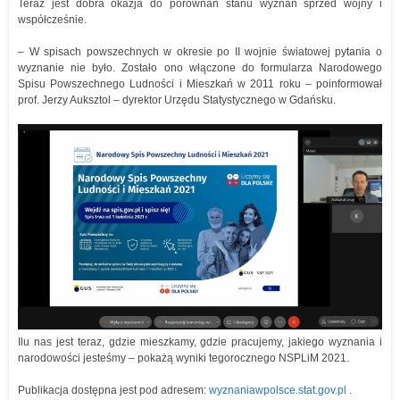
Teraz jest dobra okazja do porównań stanu wyznań sprzed wojny i
współcześnie.
– W spisach powszechnych w okresie po II wojnie światowej pytania o
wyznanie nie było. Zostało ono włączone do formularza Narodowego
Spisu Powszechnego Ludności i Mieszkań w 2011 roku – poinformował
prof. Jerzy Auksztol – dyrektor Urzędu Statystycznego w Gdańsku.
Ilu nas jest teraz, gdzie mieszkamy, gdzie pracujemy, jakiego wyznania i
narodowości jesteśmy – pokażą wyniki tegorocznego NSPLiM 2021.
Publikacja dostępna jest pod adresem:
wyznaniawpolsce.stat.gov.pl
.