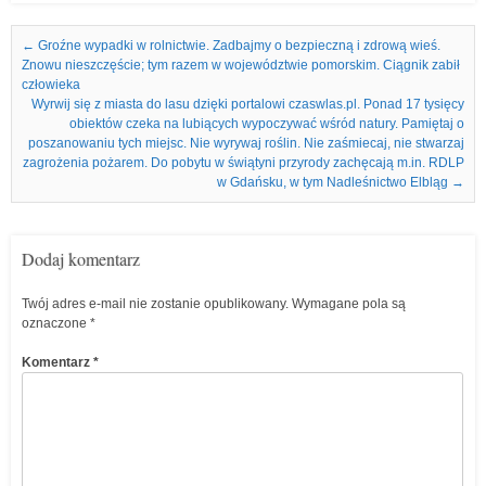
Nawigacja we wpisach
←
Groźne wypadki w rolnictwie. Zadbajmy o bezpieczną i zdrową wieś.
Znowu nieszczęście; tym razem w województwie pomorskim. Ciągnik zabił
człowieka
Wyrwij się z miasta do lasu dzięki portalowi czaswlas.pl. Ponad 17 tysięcy
obiektów czeka na lubiących wypoczywać wśród natury. Pamiętaj o
poszanowaniu tych miejsc. Nie wyrywaj roślin. Nie zaśmiecaj, nie stwarzaj
zagrożenia pożarem. Do pobytu w świątyni przyrody zachęcają m.in. RDLP
w Gdańsku, w tym Nadleśnictwo Elbląg
→
Dodaj komentarz
Twój adres e-mail nie zostanie opublikowany.
Wymagane pola są
oznaczone
*
Komentarz
*