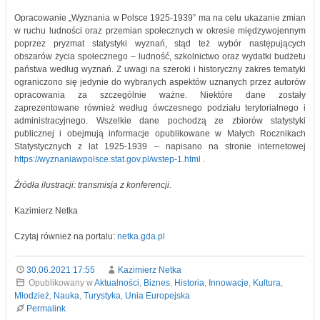
Opracowanie „Wyznania w Polsce 1925-1939” ma na celu ukazanie zmian
w ruchu ludności oraz przemian społecznych w okresie międzywojennym
poprzez pryzmat statystyki wyznań, stąd też wybór następujących
obszarów życia społecznego – ludność, szkolnictwo oraz wydatki budżetu
państwa według wyznań. Z uwagi na szeroki i historyczny zakres tematyki
ograniczono się jedynie do wybranych aspektów uznanych przez autorów
opracowania za szczególnie ważne. Niektóre dane zostały
zaprezentowane również według ówczesnego podziału terytorialnego i
administracyjnego. Wszelkie dane pochodzą ze zbiorów statystyki
publicznej i obejmują informacje opublikowane w Małych Rocznikach
Statystycznych z lat 1925-1939 – napisano na stronie internetowej
https://wyznaniawpolsce.stat.gov.pl/wstep-1.html
.
Źródła ilustracji: transmisja z konferencji.
Kazimierz Netka
Czytaj również na portalu:
netka.gda.pl
30.06.2021 17:55
Kazimierz Netka
Opublikowany w
Aktualności
,
Biznes
,
Historia
,
Innowacje
,
Kultura
,
Młodzież
,
Nauka
,
Turystyka
,
Unia Europejska
Permalink