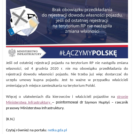
Jeśli od ostatniej rejestracji pojazdu na terytorium RP nie nastąpiła zmiana
własności, od 4 grudnia 2020 r. nie ma obowiązku przedkładania do
rejestracji dowodu własności pojazdu. Nie trzeba już więc dostarczać do
urzędu umowy kupna pojazdu. Jest to ważne w przypadku właścicieli
zmieniających miejsce zamieszkania na terytorium Polski.
Więcej o ułatwieniach dla kierowców i właścicieli pojazdów na
stronie
–
poinformował dr
Ministerstwa Infrastruktury
Szymon Huptyś –
r
zecznik
prasowy Ministerstw
a
Infrastruktury.
(K.N.)
Czytaj również na portalu:
netka.gda.pl