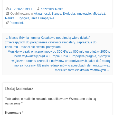
4.12.2020 19:17
Kazimierz Netka
Opublikowany w
Aktualności
,
Biznes
,
Ekologia
,
Innowacje
,
Młodzież
,
Nauka
,
Turystyka
,
Unia Europejska
Permalink
Nawigacja we wpisach
←
Miasto Gdynia i gmina Kosakowo podejmują wiele działań
zmierzających do polepszenia czystości atmosfery. Zapraszają do
konkursu. Podziel się swoimi pomysłami
Morskie wiatraki o łącznej mocy do 300 GW za 800 mld euro już w 2050 r.
będą wytwarzały prąd w Europie. Unia Europejska pragnie, byśmy w
większym stopniu czerpali z pożytków energetycznych, jakie dać mogą
morza i oceany. UE mało jednak mówi o sposobach demontażu wież
morskich farm elektrowni wiatrowych
→
Dodaj komentarz
Twój adres e-mail nie zostanie opublikowany.
Wymagane pola są
oznaczone
*
Komentarz
*