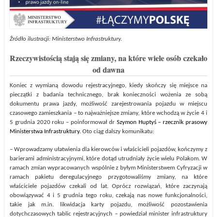
Źródło ilustracji: Ministerstwo Infrastruktury.
Rzeczywistością stają się zmiany, na które wiele osób czekało
od dawna
Koniec z wymianą dowodu rejestracyjnego, kiedy skończy się miejsce na
pieczątki z badania technicznego, brak konieczności wożenia ze sobą
dokumentu prawa jazdy, możliwość zarejestrowania pojazdu w miejscu
czasowego zamieszkania – to najważniejsze zmiany, które wchodzą w życie 4 i
5 grudnia 2020 roku – poinformował dr
Szymon Huptyś – rzecznik prasowy
Ministerstwa Infrastruktury.
Oto ciąg dalszy komunikatu:
– Wprowadzamy ułatwienia dla kierowców i właścicieli pojazdów, kończymy z
barierami administracyjnymi, które dotąd utrudniały życie wielu Polakom. W
ramach zmian wypracowanych wspólnie z byłym Ministerstwem Cyfryzacji w
ramach pakietu deregulacyjnego przygotowaliśmy zmiany, na które
właściciele pojazdów czekali od lat. Oprócz rozwiązań, które zaczynają
obowiązywać 4 i 5 grudnia tego roku, czekają nas nowe funkcjonalności,
takie jak m.in. likwidacja karty pojazdu, możliwość pozostawienia
dotychczasowych tablic rejestracyjnych – powiedział minister infrastruktury