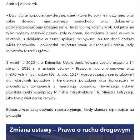
Andrzej Adamczyk.
– Dwa lata temu podjęliśmy decyzję, dzięki której Polacy nie muszą mieć przy
sobie dowodu rejestracyjnego samochodu oraz dokumentu
potwierdzającego jego ubezpieczenie. Teraz robimy kolejny krok. Od jutra nie
tylko możemy zostawić prawo jazdy w domu, ale możemy je mieć w swoim
telefonie, a dokładnie w naszej aplikacji mObywatel. Na ten dzień czekało
wielu kierowców – powiedział sekretarz stanu w Kancelarii Prezesa Rady
Ministrów Marek Zagórski.
3 września 2020 r. w Dzienniku Ustaw opublikowana została ustawa z 14
sierpnia 2020 r. o zmianie ustawy – Prawo o ruchu drogowym oraz
niektórych innych ustaw (Dz. U. poz. 1517) wprowadzająca szereg ułatwień
dla właścicieli pojazdów i kierujących pojazdami oraz uproszczeń w
procedurach związanych z rejestracją pojazdów. Nowelizacja ustawy
powstała dzięki współpracy Ministra Infrastruktury i b. Ministra Cyfryzacji,
jako tzw. pakiet deregulacyjny.
Koniec z wymianą dowodu rejestracyjnego, kiedy skończy się miejsce na
pieczątki