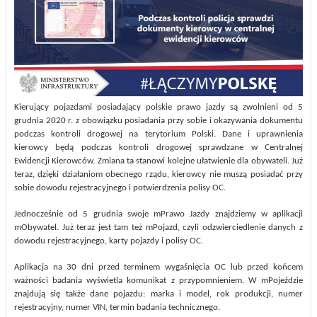
Kierujący pojazdami posiadający polskie prawo jazdy są zwolnieni od 5
grudnia 2020 r. z obowiązku posiadania przy sobie i okazywania dokumentu
podczas kontroli drogowej na terytorium Polski. Dane i uprawnienia
kierowcy będą podczas kontroli drogowej sprawdzane w Centralnej
Ewidencji Kierowców. Zmiana ta stanowi kolejne ułatwienie dla obywateli. Już
teraz, dzięki działaniom obecnego rządu, kierowcy nie muszą posiadać przy
sobie dowodu rejestracyjnego i potwierdzenia polisy OC.
Jednocześnie od 5 grudnia swoje mPrawo Jazdy znajdziemy w aplikacji
mObywatel. Już teraz jest tam też mPojazd, czyli odzwierciedlenie danych z
dowodu rejestracyjnego, karty pojazdy i polisy OC.
Aplikacja na 30 dni przed terminem wygaśnięcia OC lub przed końcem
ważności badania wyświetla komunikat z przypomnieniem. W mPojeździe
znajdują się także dane pojazdu: marka i model, rok produkcji, numer
rejestracyjny, numer VIN, termin badania technicznego.