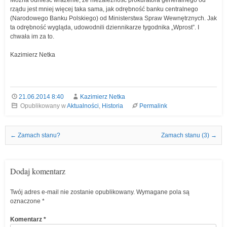
Można odnieść wrażenie, że niezależność prokuratora generalnego od
rządu jest mniej więcej taka sama, jak odrębność banku centralnego
(Narodowego Banku Polskiego) od Ministerstwa Spraw Wewnętrznych. Jak
ta odrębność wygląda, udowodnili dziennikarze tygodnika „Wprost”. I
chwała im za to.
Kazimierz Netka
21.06.2014 8:40
Kazimierz Netka
Opublikowany w
Aktualności
,
Historia
Permalink
Nawigacja we wpisach
←
Zamach stanu?
Zamach stanu (3)
→
Dodaj komentarz
Twój adres e-mail nie zostanie opublikowany.
Wymagane pola są
oznaczone
*
Komentarz
*