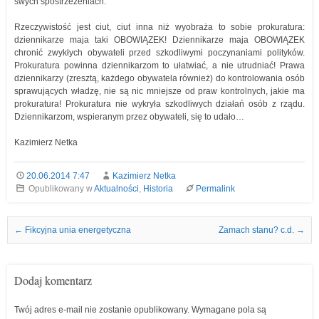
swych spostrzeżeniach.
Rzeczywistość jest ciut, ciut inna niż wyobraża to sobie prokuratura:
dziennikarze maja taki OBOWIĄZEK! Dziennikarze maja OBOWIĄZEK
chronić zwykłych obywateli przed szkodliwymi poczynaniami polityków.
Prokuratura powinna dziennikarzom to ułatwiać, a nie utrudniać! Prawa
dziennikarzy (zresztą, każdego obywatela również) do kontrolowania osób
sprawujących władzę, nie są nic mniejsze od praw kontrolnych, jakie ma
prokuratura! Prokuratura nie wykryła szkodliwych działań osób z rządu.
Dziennikarzom, wspieranym przez obywateli, się to udało…
Kazimierz Netka
20.06.2014 7:47
Kazimierz Netka
Opublikowany w
Aktualności
,
Historia
Permalink
Nawigacja we wpisach
←
Fikcyjna unia energetyczna
Zamach stanu? c.d.
→
Dodaj komentarz
Twój adres e-mail nie zostanie opublikowany.
Wymagane pola są