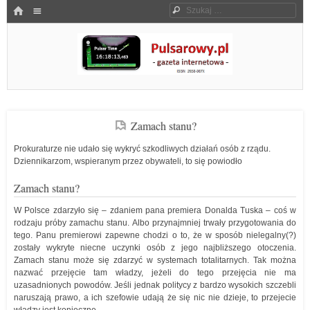
Menu
HOME
Szukaj
SKOCZ DO TREŚCI
Pulsarowy.pl
Zamach stanu?
Prokuraturze nie udało się wykryć szkodliwych działań osób z rządu.
Dziennikarzom, wspieranym przez obywateli, to się powiodło
Zamach stanu?
W Polsce zdarzyło się – zdaniem pana premiera Donalda Tuska – coś w
rodzaju próby zamachu stanu. Albo przynajmniej trwały przygotowania do
tego. Panu premierowi zapewne chodzi o to, że w sposób nielegalny(?)
zostały wykryte niecne uczynki osób z jego najbliższego otoczenia.
Zamach stanu może się zdarzyć w systemach totalitarnych. Tak można
nazwać przejęcie tam władzy, jeżeli do tego przejęcia nie ma
uzasadnionych powodów. Jeśli jednak politycy z bardzo wysokich szczebli
naruszają prawo, a ich szefowie udają że się nic nie dzieje, to przejecie