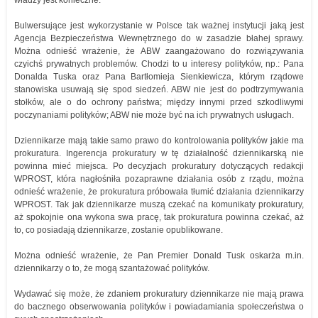
władzy jest konieczne.
Bulwersujące jest wykorzystanie w Polsce tak ważnej instytucji jaką jest
Agencja Bezpieczeństwa Wewnętrznego do w zasadzie błahej sprawy.
Można odnieść wrażenie, że ABW zaangażowano do rozwiązywania
czyichś prywatnych problemów. Chodzi to u interesy polityków, np.: Pana
Donalda Tuska oraz Pana Bartłomieja Sienkiewicza, którym rządowe
stanowiska usuwają się spod siedzeń. ABW nie jest do podtrzymywania
stołków, ale o do ochrony państwa; między innymi przed szkodliwymi
poczynaniami polityków; ABW nie może być na ich prywatnych usługach.
Dziennikarze mają takie samo prawo do kontrolowania polityków jakie ma
prokuratura. Ingerencja prokuratury w tę działalność dziennikarską nie
powinna mieć miejsca. Po decyzjach prokuratury dotyczących redakcji
WPROST, która nagłośniła pozaprawne działania osób z rządu, można
odnieść wrażenie, że prokuratura próbowała tłumić działania dziennikarzy
WPROST. Tak jak dziennikarze muszą czekać na komunikaty prokuratury,
aż spokojnie ona wykona swa pracę, tak prokuratura powinna czekać, aż
to, co posiadają dziennikarze, zostanie opublikowane.
Można odnieść wrażenie, że Pan Premier Donald Tusk oskarża m.in.
dziennikarzy o to, że mogą szantażować polityków.
Wydawać się może, że zdaniem prokuratury dziennikarze nie mają prawa
do bacznego obserwowania polityków i powiadamiania społeczeństwa o