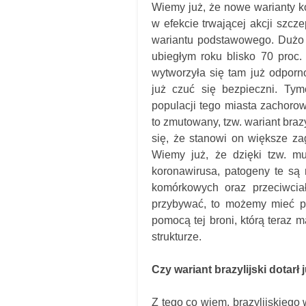
Wiemy już, że nowe warianty k
w efekcie trwającej akcji szcze
wariantu podstawowego. Dużo 
ubiegłym roku blisko 70 proc
wytworzyła się tam już odporn
już czuć się bezpieczni. Ty
populacji tego miasta zachoro
to zmutowany, tzw. wariant bra
się, że stanowi on większe zagr
Wiemy już, że dzięki tzw. mu
koronawirusa, patogeny te są 
komórkowych oraz przeciwciał
przybywać, to możemy mieć p
pomocą tej broni, którą teraz
strukturze.
Czy wariant brazylijski dotarł
Z tego co wiem, brazylijskiego