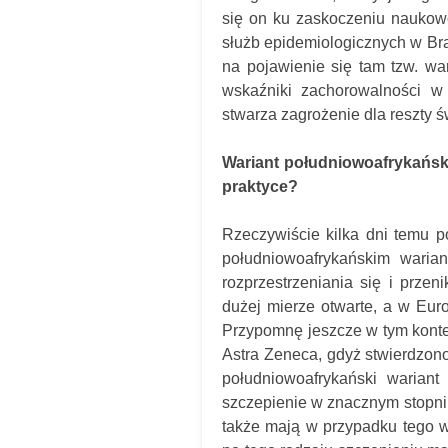
się on ku zaskoczeniu naukow
służb epidemiologicznych w Bra
na pojawienie się tam tzw. wa
wskaźniki zachorowalności w
stwarza zagrożenie dla reszty ś
Wariant południowoafrykański
praktyce?
Rzeczywiście kilka dni temu p
południowoafrykańskim waria
rozprzestrzeniania się i przen
dużej mierze otwarte, a w Eur
Przypomnę jeszcze w tym konte
Astra Zeneca, gdyż stwierdzono
południowoafrykański wariant
szczepienie w znacznym stopni
także mają w przypadku tego wa