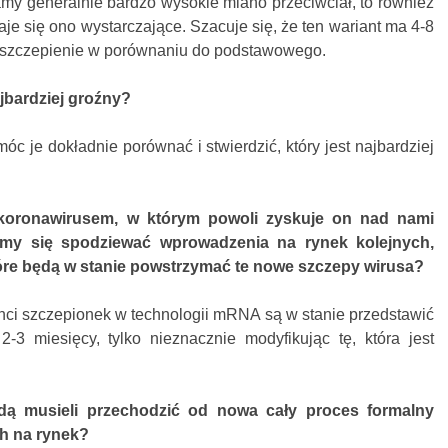
my generalnie bardzo wysokie miano przeciwciał, to również
je się ono wystarczające. Szacuje się, że ten wariant ma 4-8
a szczepienie w porównaniu do podstawowego.
ajbardziej groźny?
óc je dokładnie porównać i stwierdzić, który jest najbardziej
 koronawirusem, w którym powoli zyskuje on nad nami
my się spodziewać wprowadzenia na rynek kolejnych,
óre będą w stanie powstrzymać te nowe szczepy wirusa?
nci szczepionek w technologii mRNA są w stanie przedstawić
-3 miesięcy, tylko nieznacznie modyfikując tę, która jest
dą musieli przechodzić od nowa cały proces formalny
h na rynek?