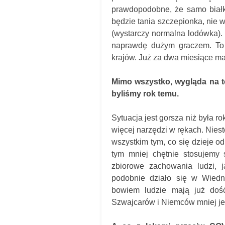
prawdopodobne, że samo białk
będzie tania szczepionka, nie
(wystarczy normalna lodówka). 
naprawdę dużym graczem. To b
krajów. Już za dwa miesiące m
Mimo wszystko, wygląda na to,
byliśmy rok temu.
Sytuacja jest gorsza niż była r
więcej narzędzi w rękach. Niest
wszystkim tym, co się dzieje o
tym mniej chętnie stosujemy 
zbiorowe zachowania ludzi,
podobnie działo się w Wiedni
bowiem ludzie mają już doś
Szwajcarów i Niemców mniej jes