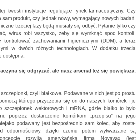
j kwestii instytucje regulujące rynek farmaceutyczny. Czy
ten sam produkt, czy jednak nowy, wymagający nowych badań.
iczne trzeciej fazy będą musiały się odbyć. Pytanie tylko czy
ć, wirus robi wszystko, żeby się wymknąć spod kontroli.
ę kontrolować zachowaniami higienicznymi (DDM), a teraz
nymi w dwóch różnych technologiach. W dodatku trzecia
e dostępna.
czyna się odgryzać, ale nasz arsenał też się powiększa.
 szczepionki, czyli białkowe. Podawane w nich jest po prostu
 pomocą którego przyczepia się on do naszych komórek i je
do szczepionek wektorowych i mRNA, gdzie białko to było
, poprzez dostarczenie komórkom „przepisu” na jego
niejako podawany jest bezpośrednio sam kolec, aby został
ad odpornościowy, dzięki czemu potem wytwarzane są
koncepcję rozwija amerykańska firma Novavax (jest