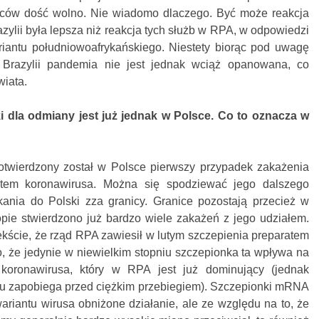
ców dość wolno. Nie wiadomo dlaczego. Być może reakcja
zylii była lepsza niż reakcja tych służb w RPA, w odpowiedzi
riantu południowoafrykańskiego. Niestety biorąc pod uwagę
 Brazylii pandemia nie jest jednak wciąż opanowana, co
wiata.
 dla odmiany jest już jednak w Polsce. Co to oznacza w
otwierdzony został w Polsce pierwszy przypadek zakażenia
ntem koronawirusa. Można się spodziewać jego dalszego
ikania do Polski zza granicy. Granice pozostają przecież w
opie stwierdzono już bardzo wiele zakażeń z jego udziałem.
kście, że rząd RPA zawiesił w lutym szczepienia preparatem
, że jedynie w niewielkim stopniu szczepionka ta wpływa na
 koronawirusa, który w RPA jest już dominujący (jednak
u zapobiega przed ciężkim przebiegiem). Szczepionki mRNA
riantu wirusa obniżone działanie, ale ze względu na to, że