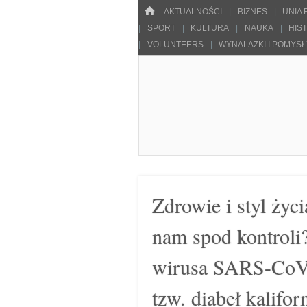
Menu
HOME
SKOCZ DO TREŚCI
AKTUALNOŚCI
BIZNES
UNIA
SPORT
KULTURA
NAUKA
HIS
VOLUNTEERS
WYNALAZKI I POMYS
Pulsarowy.pl
Zdrowie i styl ży
nam spod kontroli?
wirusa SARS-CoV-2
tzw. diabeł kalifor