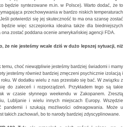
o będzie syntezowane m.in. w Polsce). Warto dodać, że to
 wymagająca przechowywania w bardzo niskich temperaturach
Jeśli potwierdzi się jej skuteczność to ma ona szansę zostać
ędzie więc szczepionka idealna także dla biedniejszych
a ona zostać poddana ocenie amerykańskiej agencji FDA.
 że nie jesteśmy wcale dziś w dużo lepszej sytuacji, niż
ok temu, choć niewątpliwie jesteśmy bardziej świadomi i mamy
ety jesteśmy również bardziej zmęczeni psychicznie izolacją i
d roku. W dodatku wielu z nas przestało się bać. W związku z
się do zaleceń i rozporządzeń. Przykładem tego są takie
 jak w czasie słynnego weekendu w Zakopanem. Zresztą
u, Lubljanie i wielu innych miejscach Europy. Wszędzie
ć pandemii i szukają możliwości odreagowania. Może u
t takich zachowań, bo to narody bardziej zdyscyplinowane.