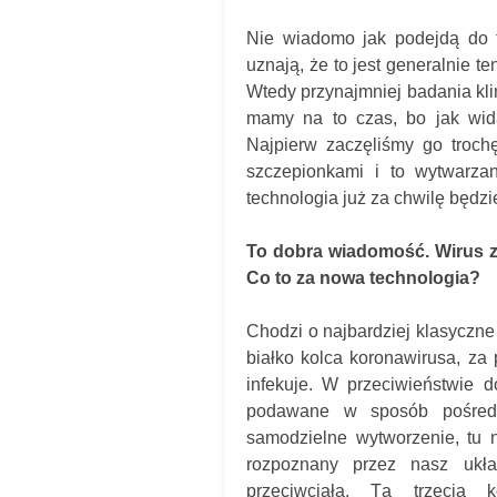
Nie wiadomo jak podejdą do te
uznają, że to jest generalnie 
Wtedy przynajmniej badania klin
mamy na to czas, bo jak wida
Najpierw zaczęliśmy go troch
szczepionkami i to wytwarza
technologia już za chwilę będzi
To dobra wiadomość. Wirus za
Co to za nowa technologia?
Chodzi o najbardziej klasyczne
białko kolca koronawirusa, za
infekuje. W przeciwieństwie 
podawane w sposób pośredni
samodzielne wytworzenie, tu 
rozpoznany przez nasz ukł
przeciwciała. Tą trzecią 