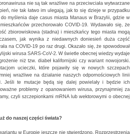
oronawirusa nie są tak wrażliwe na przeciwciała wytwarzane
pień, nie tak łatwo im ulegają, jak to się dzieje w przypadku
do myślenia daje casus miasta Manaus w Brazylii, gdzie w
. mieszkańców przechorowało COVID-19. Wydawało się, że
ość zbiorowiskowa (stadna) i mieszkańcy tego miasta mogą
mczasem, jak wynika z niedawnych doniesień duża część
wała na COVID-19 po raz drugi. Okazało się, że spowodował
zylijski wirusa SARS-CoV-2. W świetle obecnej wiedzy wydaje
ożenie niż tzw. diabeł kalifornijski czy wariant nowojorski.
tacjom ucieczki, które pojawiły się w nowych szczepach
mniej wrażliwe na działanie naszych odpornościowych linii
. Jeśli te mutacje będą się dalej powielały i będzie ich
oważne problemy z opanowaniem wirusa, przynajmniej za
 mamy, czyli szczepionkami mRNA lub wektorowymi o obecnej
 już do naszej części świata?
 wariantu w Europie jeszcze nie stwierdzono. Rozprzestrzenia