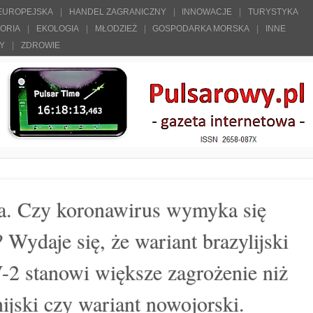
 EUROPEJSKA
HANDEL ZAGRANICZNY
INNOWACJE
TURYSTYKA
TORIA
EKOLOGIA
MŁODZIEŻ
GOSPODARKA MORSKA
INNE
ŁY
ZDROWIE
cia. Czy koronawirus wymyka się
 Wydaje się, że wariant brazylijski
 stanowi większe zagrożenie niż
nijski czy wariant nowojorski.