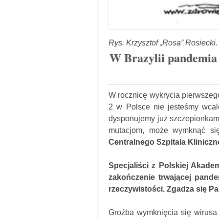
Rys. Krzysztof „Rosa” Rosiecki.
W Brazylii pandemia 
W rocznicę wykrycia pierwsze
2 w Polsce nie jesteśmy wcal
dysponujemy już szczepionkami,
mutacjom, może wymknąć si
Centralnego Szpitala Klinic
Specjaliści z Polskiej Akade
zakończenie trwającej pande
rzeczywistości. Zgadza się P
Groźba wymknięcia się wirusa 