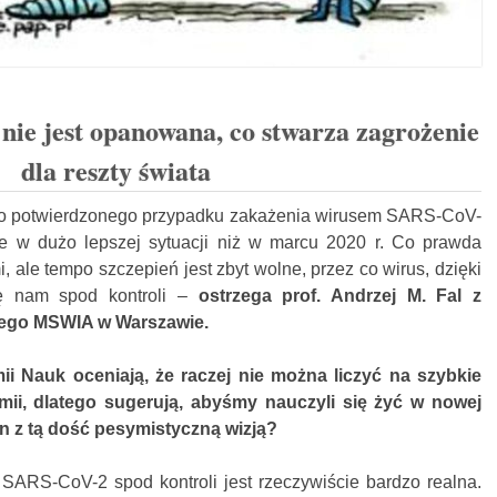
nie jest opanowana, co stwarza zagrożenie
dla reszty świata
go potwierdzonego przypadku zakażenia wirusem SARS-CoV-
e w dużo lepszej sytuacji niż w marcu 2020 r. Co prawda
 ale tempo szczepień jest zbyt wolne, przez co wirus, dzięki
ę nam spod kontroli –
ostrzega prof. Andrzej M. Fal z
znego MSWIA w Warszawie.
mii Nauk oceniają, że raczej nie można liczyć na szybkie
mii, dlatego sugerują, abyśmy nauczyli się żyć w nowej
an z tą dość pesymistyczną wizją?
SARS-CoV-2 spod kontroli jest rzeczywiście bardzo realna.