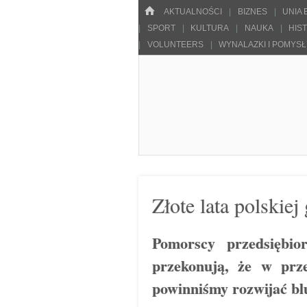
Menu
HOME
SKOCZ DO TREŚCI
AKTUALNOŚCI
BIZNES
UNIA
SPORT
KULTURA
NAUKA
HIS
VOLUNTEERS
WYNALAZKI I POMYS
Pulsarowy.pl
Złote lata polskie
Pomorscy przedsiębior
przekonują, że w prze
powinniśmy rozwijać b