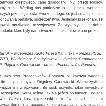
mysłu okrętowego, całej gospodarki. My, przedsiębiorcy,
my zrobili. Według nas patriotyzm to jest praca, tworzenie
zych przedsiębiorstw, tworzenie tego, co jest solą tej ziemi i
cjonowania państwa, społeczeństwa. Jesteśmy przekonani, że
nowali możliwości rozwojowych. Że wykorzystali te dobre
odarki, które były nam stworzone – akcentował pan prezes.
otasiuk – wiceprezes RIGP, Teresa Kamińska – prezes PSSE,
ZITB, Włodzimierz Szodrykowski – dyrektor Departamentu
 Zbigniew Canowiecki – prezes Pracodawców Pomorza.
Ale jako szef Pracodawców Pomorza, w każdym tygodniu
 firm – przekonywał Zbigniew Canowiecki. We wszystkich
wiązanymi z rozwojem, ile osób przyjęto, jakie inwestycje
 rozwojowe. Serce rośnie, jak się jeździ po firmach i ogląda
we. Często kosztujące setki milionów złotych. Jestem
scy dumni z tej gospodarki, którą stworzyliśmy w ostatnich