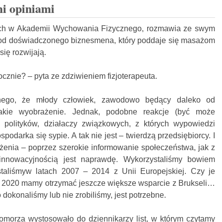
i opiniami
diach w Akademii Wychowania Fizycznego, rozmawia ze swym
y od doświadczonego biznesmena, który poddaje się masażom
się rozwijają.
cznie? – pyta ze zdziwieniem fizjoterapeuta.
nego, że młody człowiek, zawodowo będący daleko od
akie wyobrażenie. Jednak, podobne reakcje (być może
olityków, działaczy związkowych, z których wypowiedzi
podarka się sypie. A tak nie jest – twierdzą przedsiębiorcy. I
żenia – poprzez szerokie informowanie społeczeństwa, jak z
nnowacyjnością jest naprawdę. Wykorzystaliśmy bowiem
staliśmyw latach 2007 – 2014 z Unii Europejskiej. Czy je
 2020 mamy otrzymać jeszcze większe wsparcie z Brukseli…
 dokonaliśmy lub nie zrobiliśmy, jest potrzebne.
morza wystosowało do dziennikarzy list, w którym czytamy