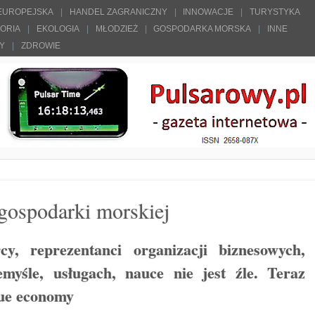
 EUROPEJSKA
HANDEL ZAGRANICZNY
INNOWACJE
TURYSTYKA
TORIA
EKOLOGIA
MŁODZIEŻ
GOSPODARKA MORSKA
INNE
ŁY
ZDROWIE
j gospodarki morskiej
cy, reprezentanci organizacji biznesowych,
myśle, usługach, nauce nie jest źle. Teraz
lue economy