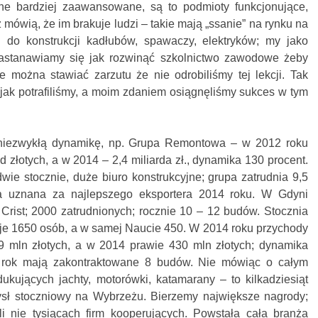
ne bardziej zaawansowane, są to podmioty funkcjonujące,
ż mówią, że im brakuje ludzi – takie mają „ssanie” na rynku na
i do konstrukcji kadłubów, spawaczy, elektryków; my jako
zastanawiamy się jak rozwinąć szkolnictwo zawodowe żeby
 można stawiać zarzutu że nie odrobiliśmy tej lekcji. Tak
jak potrafiliśmy, a moim zdaniem osiągnęliśmy sukces w tym
ą niezwykłą dynamikę, np. Grupa Remontowa – w 2012 roku
d złotych, a w 2014 – 2,4 miliarda zł., dynamika 130 procent.
ie stocznie, duże biuro konstrukcyjne; grupa zatrudnia 9,5
ła uznana za najlepszego eksportera 2014 roku. W Gdyni
Crist; 2000 zatrudnionych; rocznie 10 – 12 budów. Stocznia
cuje 1650 osób, a w samej Naucie 450. W 2014 roku przychody
9 mln złotych, a w 2014 prawie 430 mln złotych; dynamika
 rok mają zakontraktowane 8 budów. Nie mówiąc o całym
ukujących jachty, motorówki, katamarany – to kilkadziesiąt
ysł stoczniowy na Wybrzeżu. Bierzemy największe nagrody;
 nie tysiącach firm kooperujących. Powstała cała branża