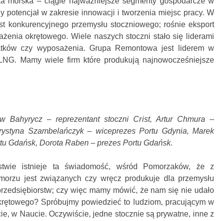
ka morska – ciągle najważniejsze segmenty gospodarcze w
y potencjał w zakresie innowacji i tworzenia miejsc pracy. W
ost konkurencyjnego przemysłu stoczniowego; rośnie eksport
żenia okrętowego. Wiele naszych stoczni stało się liderami
tatków czy wyposażenia. Grupa Remontowa jest liderem w
LNG. Mamy wiele firm które produkują najnowocześniejsze
aw Bahyrycz – reprezentant stoczni Crist, Artur Chmura –
rystyna Szambelańczyk – wiceprezes Portu Gdynia, Marek
rtu Gdańsk, Dorota Raben – prezes Portu Gdańsk.
twie istnieje ta świadomość, wśród Pomorzaków, że z
orzu jest związanych czy wręcz produkuje dla przemysłu
przedsiębiorstw; czy więc mamy mówić, że nam się nie udało
krętowego? Spróbujmy powiedzieć to ludziom, pracującym w
e, w Naucie. Oczywiście, jedne stocznie są prywatne, inne z