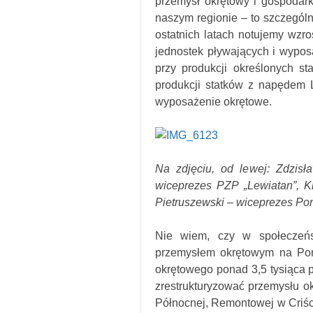
przemysł okrętowy i gospodar
naszym regionie – to szczególn
ostatnich latach notujemy wzr
jednostek pływających i wyposa
przy produkcji określonych s
produkcji statków z napędem 
wyposażenie okrętowe.
Na zdjęciu, od lewej: Zdzisł
wiceprezes PZP „Lewiatan”, K
Pietruszewski – wiceprezes Po
Nie wiem, czy w społeczeńs
przemysłem okrętowym na Pom
okrętowego ponad 3,5 tysiąca 
zrestrukturyzować przemysłu o
Północnej, Remontowej w Criści