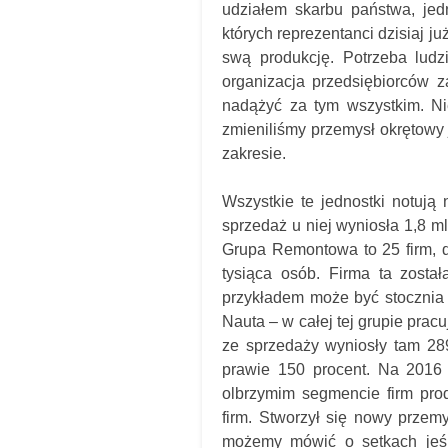
udziałem skarbu państwa, jed
których reprezentanci dzisiaj ju
swą produkcję. Potrzeba ludz
organizacja przedsiębiorców 
nadążyć za tym wszystkim. Nie
zmieniliśmy przemysł okrętowy 
zakresie.
Wszystkie te jednostki notuj
sprzedaż u niej wyniosła 1,8 ml
Grupa Remontowa to 25 firm, dw
tysiąca osób. Firma ta zosta
przykładem może być stocznia 
Nauta – w całej tej grupie pra
ze sprzedaży wyniosły tam 28
prawie 150 procent. Na 2016
olbrzymim segmencie firm prod
firm. Stworzył się nowy przem
możemy mówić o setkach jeśli