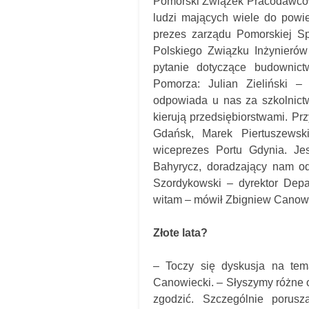
Pomorski Związek Pracodawców
ludzi mających wiele do powi
prezes zarządu Pomorskiej Sp
Polskiego Związku Inżynieró
pytanie dotyczące budownict
Pomorza: Julian Zieliński –
odpowiada u nas za szkolnictw
kierują przedsiębiorstwami. Pr
Gdańsk, Marek Piertuszewsk
wiceprezes Portu Gdynia. Je
Bahyrycz, doradzający nam od
Szordykowski – dyrektor Dep
witam – mówił Zbigniew Canowi
Złote lata?
– Toczy się dyskusja na tem
Canowiecki. – Słyszymy różne op
zgodzić. Szczególnie porusz