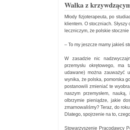
Walka z krzywdzącym
Młody fizjoterapeuta, po stu
klientem. O stoczniach. Słysz
leczniczym, że polskie stocznie 
– To my jeszcze mamy jakieś sto
W zasadzie nic nadzwyczaj
przemysłu okrętowego, ma t
udawane) można zauważyć u p
wynika, że polska, pomorska gos
postanowili zmieniać te wyobra
naszym przemysłem, nauką, i
olbrzymie pieniądze, jakie do
zmarnowaliśmy? Teraz, do roku
Dlatego, spojrzenie na to, czego
Stowarzyszenie Pracodawcy Po