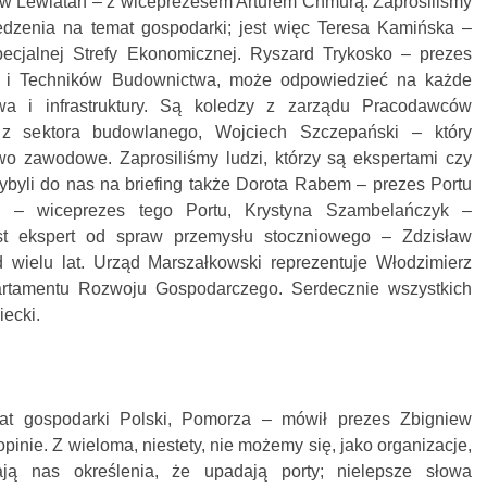
 Lewiatan – z wiceprezesem Arturem Chmurą. Zaprosiliśmy
edzenia na temat gospodarki; jest więc Teresa Kamińska –
ecjalnej Strefy Ekonomicznej. Ryszard Trykosko – prezes
w i Techników Budownictwa, może odpowiedzieć na każde
wa i infrastruktury. Są koledzy z zarządu Pracodawców
 z sektora budowlanego, Wojciech Szczepański – który
o zawodowe. Zaprosiliśmy ludzi, którzy są ekspertami czy
zybyli do nas na briefing także Dorota Rabem – prezes Portu
i – wiceprezes tego Portu, Krystyna Szambelańczyk –
st ekspert od spraw przemysłu stoczniowego – Zdzisław
 wielu lat. Urząd Marszałkowski reprezentuje Włodzimierz
artamentu Rozwoju Gospodarczego. Serdecznie wszystkich
ecki.
at gospodarki Polski, Pomorza – mówił prezes Zbigniew
inie. Z wieloma, niestety, nie możemy się, jako organizacje,
ają nas określenia, że upadają porty; nielepsze słowa