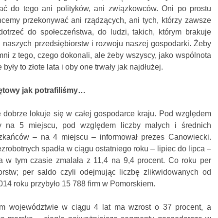
ać do tego ani polityków, ani związkowców. Oni po prostu
hcemy przekonywać ani rządzących, ani tych, którzy zawsze
trzeć do społeczeństwa, do ludzi, takich, którym brakuje
u naszych przedsiębiorstw i rozwoju naszej gospodarki. Żeby
umni z tego, czego dokonali, ale żeby wszyscy, jako wspólnota
były to złote lata i oby one trwały jak najdłużej.
ętowy jak potrafiliśmy…
dobrze lokuje się w całej gospodarce kraju. Pod względem
 na 5 miejscu, pod względem liczby małych i średnich
zkańców – na 4 miejscu – informował prezes Canowiecki.
ezrobotnych spadła w ciągu ostatniego roku – lipiec do lipca –
a w tym czasie zmalała z 11,4 na 9,4 procent. Co roku per
iorstw; per saldo czyli odejmując liczbę zlikwidowanych od
14 roku przybyło 15 788 firm w Pomorskiem.
m województwie w ciągu 4 lat ma wzrost o 37 procent, a