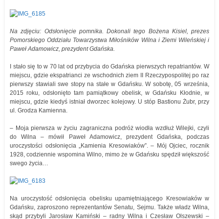
Na zdjęciu: Odsłonięcie pomnika. Dokonali tego Bożena Kisiel, prezes
Pomorskiego Oddziału Towarzystwa Miłośników Wilna i Ziemi Wileńskiej i
Paweł Adamowicz, prezydent Gdańska.
I stało się to w 70 lat od przybycia do Gdańska pierwszych repatriantów. W
miejscu, gdzie ekspatrianci ze wschodnich ziem II Rzeczypospolitej po raz
pierwszy stawiali swe stopy na stałe w Gdańsku. W sobotę, 05 września,
2015 roku, odsłonięto tam pamiątkowy obelisk, w Gdańsku Kłodnie, w
miejscu, gdzie kiedyś istniał dworzec kolejowy. U stóp Bastionu Żubr, przy
ul. Grodza Kamienna.
– Moja pierwsza w życiu zagraniczna podróż wiodła wzdłuż Wilejki, czyli
do Wilna – mówił Paweł Adamowicz, prezydent Gdańska, podczas
uroczystości odsłonięcia „Kamienia Kresowiaków”. – Mój Ojciec, rocznik
1928, codziennie wspomina Wilno, mimo że w Gdańsku spędził większość
swego życia…
Na uroczystość odsłonięcia obelisku upamiętniającego Kresowiaków w
Gdańsku, zaproszono reprezentantów Senatu, Sejmu. Także władz Wilna,
skąd przybyli Jarosław Kamiński – radny Wilna i Czesław Olszewski –