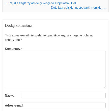
Nawigacja we wpisach
←
Raj dla żeglarzy od delty Wisły do Trójmiasta i Helu
Złote lata polskiej gospodarki morskiej
→
Dodaj komentarz
Twój adres e-mail nie zostanie opublikowany.
Wymagane pola są
oznaczone
*
Komentarz
*
Nazwa
Adres e-mail