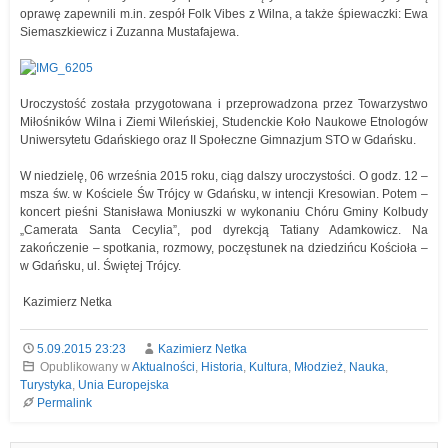
oprawę zapewnili m.in. zespół Folk Vibes z Wilna, a także śpiewaczki: Ewa
Siemaszkiewicz i Zuzanna Mustafajewa.
Uroczystość została przygotowana i przeprowadzona przez Towarzystwo
Miłośników Wilna i Ziemi Wileńskiej, Studenckie Koło Naukowe Etnologów
Uniwersytetu Gdańskiego oraz II Społeczne Gimnazjum STO w Gdańsku.
W niedzielę, 06 września 2015 roku, ciąg dalszy uroczystości. O godz. 12 –
msza św. w Kościele Św Trójcy w Gdańsku, w intencji Kresowian. Potem –
koncert pieśni Stanisława Moniuszki w wykonaniu Chóru Gminy Kolbudy
„Camerata Santa Cecylia”, pod dyrekcją Tatiany Adamkowicz. Na
zakończenie – spotkania, rozmowy, poczęstunek na dziedzińcu Kościoła –
w Gdańsku, ul. Świętej Trójcy.
Kazimierz Netka
5.09.2015 23:23
Kazimierz Netka
Opublikowany w
Aktualności
,
Historia
,
Kultura
,
Młodzież
,
Nauka
,
Turystyka
,
Unia Europejska
Permalink