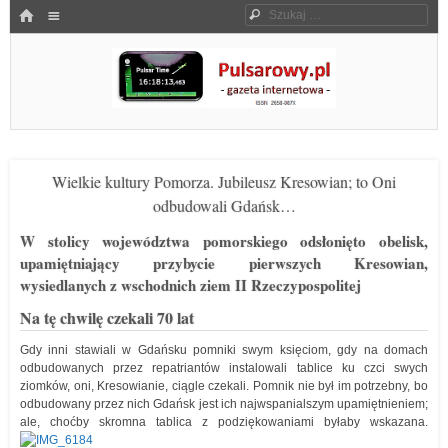
Menu
HOME
Szukaj
SKOCZ DO TREŚCI
Pulsarowy.pl
Wielkie kultury Pomorza. Jubileusz Kresowian; to Oni
odbudowali Gdańsk…
W stolicy województwa pomorskiego odsłonięto obelisk,
upamiętniający przybycie pierwszych Kresowian,
wysiedlanych z wschodnich ziem II Rzeczypospolitej
Na tę chwilę czekali 70 lat
Gdy inni stawiali w Gdańsku pomniki swym księciom, gdy na domach
odbudowanych przez repatriantów instalowali tablice ku czci swych
ziomków, oni, Kresowianie, ciągle czekali. Pomnik nie był im potrzebny, bo
odbudowany przez nich Gdańsk jest ich najwspanialszym upamiętnieniem;
ale, choćby skromna tablica z podziękowaniami byłaby wskazana.