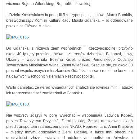
wicemer Rejonu Wileńskiego Republiki Litewskiej.
– Dzieło Kresowiaków to perła III Rzeczypospolitej – mówił Marek Bumblis,
przewodniczący Komisji Kultury Rady Miasta Gdańska. – To odbudowane
przez nich Główne Miasto.
Do Gdańska, z różnych ziem wschodnich II Rzeczypospolite, przybyło
około 40 tysięcy przesiedleńców – z terenów dzisiejszej Białorusi, Litwy,
Ukrainy – wspominała Bożena Kisiel, prezes Pomorskiego Oddziału
Towarzystwa Miłośników Wilna i Ziemi Wileńskiej. Szacuje się, że około 30
procent współczesnych mieszkańców Gdańska ma swe rodzinne korzenie
na dawnych wschodnich ziemiach Rzeczypospolitej.
Warto pamiętać, że wśród wysiedlanych znaleźli się również m.in. Tatarzy;
ich reprezentanci też zamieszkali w Gdańsku.
Nie wszyscy zdążyli w porę wyjechać – wspominała Jadwiga Kopeć,
prezes Towarzystwa Przyjaciół Ziemi Lidzkiej. Zostali aresztowani dzień
przed transportem i zamęczeni przez NKWD. Reprezentanci Armii Krajowej
– między innymi oddziałów z Ziemi Lidzkiej, a także inni obecni na
uroczystości, złożyli kwiaty pod odsłoniętym obeliskiem. Artystyczną