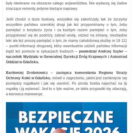
były otwierane na obszarze całego województwa. Nie wydarzą się żadne
znaczące remonty, jedynie bieżące naprawy.
Jeśli chodzi o duże budowy, wszystkie się zakończyły, tak że życzymy
wszystkim państwu szerokiej drogi jak też przypominamy o tym, żeby
pamiętać o korytarzu życia i za każdym razem pamiętać o tym, żeby
przygotować się do podróży, zabrać wodę, odzież na zmianę, niezbędne
leki ale też proszę pamiętać o tym, że mamy całodobową służbę nr 19 111
– punkt informacji drogowej, który ewentualnie udzieli państwu informacji
bądź też pomoże w sytuacjach trudnych –
powiedział Andrzej Szyler –
naczelnik Wydziału w Generalnej Dyrekcji Dróg Krajowych i Autostrad
Oddział w Gdańsku.
Bartłomiej Drobotowicz – zastępca komendanta Regionu Straży
Ochrony Kolei w Gdańsku
, mówił o zagrożeniu, jakim jest zamknięcie się
pomiędzy rogatkami i jak się uwolnić. Po prostu trzeba najechać na tę
rogatkę i ją wyłamać. Jest to o tyle ważne, ze takie przypadki się zdarzają,
a kierowca manewruje.