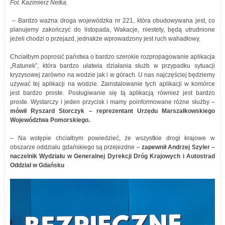
Fot. Kazimierz Netka.
– Bardzo ważna droga wojewódzka nr 221, która obudowywana jest, co
planujemy zakończyć do listopada, Wakacje, niestety, będą utrudnione
jeżeli chodzi o przejazd, jednakże wprowadzony jest ruch wahadłowy.
Chciałbym poprosić państwa o bardzo szerokie rozpropagowanie aplikacja
„Ratunek”, która bardzo ułatwia działania służb w przypadku sytuacji
kryzysowej zarówno na wodzie jak i w górach. U nas najczęściej będziemy
używać tej aplikacji na wodzie. Zainstalowanie tych aplikacji w komórce
jest bardzo proste. Posługiwanie się tą aplikacją również jest bardzo
proste. Wystarczy i jeden przycisk i mamy poinformowane różne służby –
mówił Ryszard Storczyk – reprezentant Urzędu Marszałkowskiego
Województwa Pomorskiego.
– Na wstępie chciałbym powiedzieć, że wszystkie drogi krajowe w
obszarze oddziału gdańskiego są przejezdne –
zapewnił Andrzej Szyler
–
naczelnik Wydziału w Generalnej Dyrekcji Dróg Krajowych i Autostrad
Oddział w Gdańsku