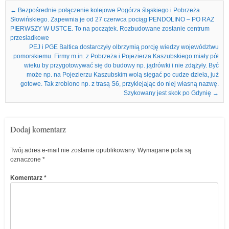
Nawigacja we wpisach
←
Bezpośrednie połączenie kolejowe Pogórza śląskiego i Pobrzeża
Słowińskiego. Zapewnia je od 27 czerwca pociąg PENDOLINO – PO RAZ
PIERWSZY W USTCE. To na początek. Rozbudowane zostanie centrum
przesiadkowe
PEJ i PGE Baltica dostarczyły olbrzymią porcję wiedzy województwu
pomorskiemu. Firmy m.in. z Pobrzeża i Pojezierza Kaszubskiego miały pół
wieku by przygotowywać się do budowy np. jądrówki i nie zdążyły. Być
może np. na Pojezierzu Kaszubskim wolą sięgać po cudze dzieła, już
gotowe. Tak zrobiono np. z trasą S6, przyklejając do niej własną nazwę.
Szykowany jest skok po Gdynię
→
Dodaj komentarz
Twój adres e-mail nie zostanie opublikowany.
Wymagane pola są
oznaczone
*
Komentarz
*