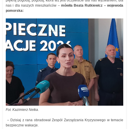
piękną pogodą, pogodą, która też jest oczywiście dla nas wyzwaniem; dla
nas i dla naszych mieszkańców –
mówiła Beata Rutkiewicz – wojewoda
pomorska:
Fot. Kazimierz Netka.
– Dzisiaj z rana obradował Zespół Zarządzania Kryzysowego w temacie
bezpieczne wakacje.