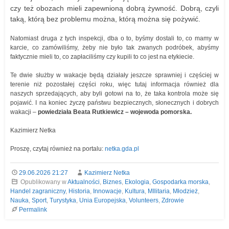
czy też obozach mieli zapewnioną dobrą żywność. Dobrą, czyli
taką, którą bez problemu można, którą można się pożywić.
Natomiast druga z tych inspekcji, dba o to, byśmy dostali to, co mamy w
karcie, co zamówiliśmy, żeby nie było tak zwanych podróbek, abyśmy
faktycznie mieli to, co zapłaciliśmy czy kupili to co jest na etykiecie.
Te dwie służby w wakacje będą działały jeszcze sprawniej i częściej w
terenie niż pozostałej części roku, więc tutaj informacja również dla
naszych sprzedających, aby byli gotowi na to, że taka kontrola może się
pojawić. I na koniec życzę państwu bezpiecznych, słonecznych i dobrych
wakacji –
powiedziała Beata Rutkiewicz – wojewoda pomorska.
Kazimierz Netka
Proszę, czytaj również na portalu:
netka.gda.pl
29.06.2026 21:27
Kazimierz Netka
Opublikowany w
Aktualności
,
Biznes
,
Ekologia
,
Gospodarka morska
,
Handel zagraniczny
,
Historia
,
Innowacje
,
Kultura
,
MIlitaria
,
Młodzież
,
Nauka
,
Sport
,
Turystyka
,
Unia Europejska
,
Volunteers
,
Zdrowie
Permalink