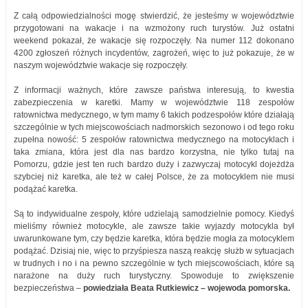
Z całą odpowiedzialności mogę stwierdzić, że jesteśmy w województwie
przygotowani na wakacje i na wzmożony ruch turystów. Już ostatni
weekend pokazał, że wakacje się rozpoczęły. Na numer 112 dokonano
4200 zgłoszeń różnych incydentów, zagrożeń, więc to już pokazuje, że w
naszym województwie wakacje się rozpoczęły.
Z informacji ważnych, które zawsze państwa interesują, to kwestia
zabezpieczenia w karetki. Mamy w województwie 118 zespołów
ratownictwa medycznego, w tym mamy 6 takich podzespołów które działają
szczególnie w tych miejscowościach nadmorskich sezonowo i od tego roku
zupełna nowość: 5 zespołów ratownictwa medycznego na motocyklach i
taka zmiana, która jest dla nas bardzo korzystna, nie tylko tutaj na
Pomorzu, gdzie jest ten ruch bardzo duży i zazwyczaj motocykl dojeżdża
szybciej niż karetka, ale też w całej Polsce, że za motocyklem nie musi
podążać karetka.
Są to indywidualne zespoły, które udzielają samodzielnie pomocy. Kiedyś
mieliśmy również motocykle, ale zawsze takie wyjazdy motocykla był
uwarunkowane tym, czy będzie karetka, która będzie mogła za motocyklem
podążać. Dzisiaj nie, więc to przyśpiesza naszą reakcję służb w sytuacjach
w trudnych i no i na pewno szczególnie w tych miejscowościach, które są
narażone na duży ruch turystyczny. Spowoduje to zwiększenie
bezpieczeństwa –
powiedziała Beata Rutkiewicz – wojewoda pomorska.