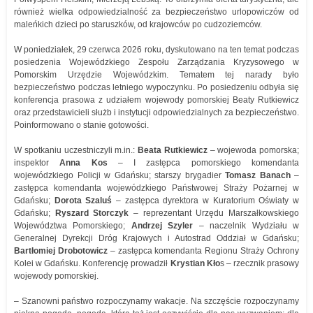
również wielka odpowiedzialność za bezpieczeństwo urlopowiczów od
maleńkich dzieci po staruszków, od krajowców po cudzoziemców.
W poniedziałek, 29 czerwca 2026 roku, dyskutowano na ten temat podczas
posiedzenia Wojewódzkiego Zespołu Zarządzania Kryzysowego w
Pomorskim Urzędzie Wojewódzkim. Tematem tej narady było
bezpieczeństwo podczas letniego wypoczynku. Po posiedzeniu odbyła się
konferencja prasowa z udziałem wojewody pomorskiej Beaty Rutkiewicz
oraz przedstawicieli służb i instytucji odpowiedzialnych za bezpieczeństwo.
Poinformowano o stanie gotowości.
W spotkaniu uczestniczyli m.in.:
Beata Rutkiewicz
– wojewoda pomorska;
inspektor
Anna Kos
– I zastępca pomorskiego komendanta
wojewódzkiego Policji w Gdańsku; starszy brygadier
Tomasz Banach
–
zastępca komendanta wojewódzkiego Państwowej Straży Pożarnej w
Gdańsku;
Dorota Szaluś
– zastępca dyrektora w Kuratorium Oświaty w
Gdańsku;
Ryszard Storczyk
– reprezentant Urzędu Marszałkowskiego
Województwa Pomorskiego;
Andrzej Szyler
– naczelnik Wydziału w
Generalnej Dyrekcji Dróg Krajowych i Autostrad Oddział w Gdańsku;
Bartłomiej Drobotowicz
– zastępca komendanta Regionu Straży Ochrony
Kolei w Gdańsku. Konferencję prowadził
Krystian Kło
s – rzecznik prasowy
wojewody pomorskiej.
– Szanowni państwo rozpoczynamy wakacje. Na szczęście rozpoczynamy