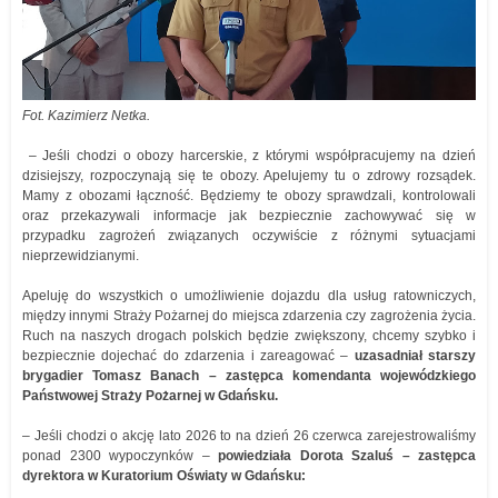
Fot. Kazimierz Netka.
– Jeśli chodzi o obozy harcerskie, z którymi współpracujemy na dzień
dzisiejszy, rozpoczynają się te obozy. Apelujemy tu o zdrowy rozsądek.
Mamy z obozami łączność. Będziemy te obozy sprawdzali, kontrolowali
oraz przekazywali informacje jak bezpiecznie zachowywać się w
przypadku zagrożeń związanych oczywiście z różnymi sytuacjami
nieprzewidzianymi.
Apeluję do wszystkich o umożliwienie dojazdu dla usług ratowniczych,
między innymi Straży Pożarnej do miejsca zdarzenia czy zagrożenia życia.
Ruch na naszych drogach polskich będzie zwiększony, chcemy szybko i
bezpiecznie dojechać do zdarzenia i zareagować –
uzasadniał starszy
brygadier Tomasz Banach – zastępca komendanta wojewódzkiego
Państwowej Straży Pożarnej w Gdańsku.
– Jeśli chodzi o akcję lato 2026 to na dzień 26 czerwca zarejestrowaliśmy
ponad 2300 wypoczynków –
powiedziała Dorota Szaluś – zastępca
dyrektora w Kuratorium Oświaty w Gdańsku: