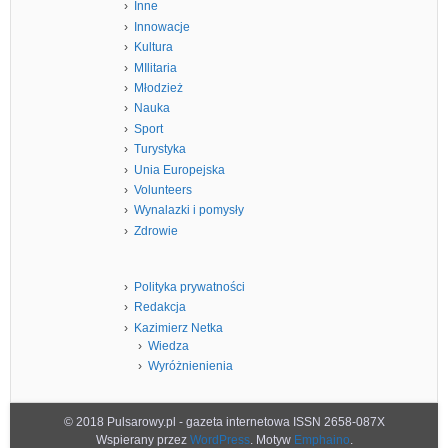
Inne
Innowacje
Kultura
MIlitaria
Młodzież
Nauka
Sport
Turystyka
Unia Europejska
Volunteers
Wynalazki i pomysły
Zdrowie
Polityka prywatności
Redakcja
Kazimierz Netka
Wiedza
Wyróżnienienia
© 2018 Pulsarowy.pl - gazeta internetowa ISSN 2658-087X
Wspierany przez
WordPress
. Motyw
Emphaino
.