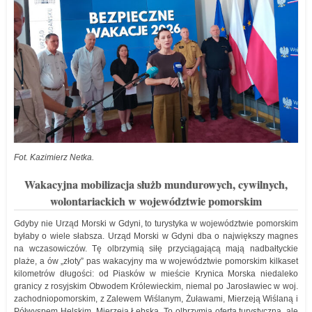
Fot. Kazimierz Netka.
Wakacyjna mobilizacja służb mundurowych, cywilnych,
wolontariackich w województwie pomorskim
Gdyby nie Urząd Morski w Gdyni, to turystyka w województwie pomorskim
byłaby o wiele słabsza. Urząd Morski w Gdyni dba o największy magnes
na wczasowiczów. Tę olbrzymią siłę przyciągającą mają nadbałtyckie
plaże, a ów „złoty” pas wakacyjny ma w województwie pomorskim kilkaset
kilometrów długości: od Piasków w mieście Krynica Morska niedaleko
granicy z rosyjskim Obwodem Królewieckim, niemal po Jarosławiec w woj.
zachodniopomorskim, z Zalewem Wiślanym, Żuławami, Mierzeją Wiślaną i
Półwyspem Helskim, Mierzeją Łebską. To olbrzymia oferta turystyczna, ale