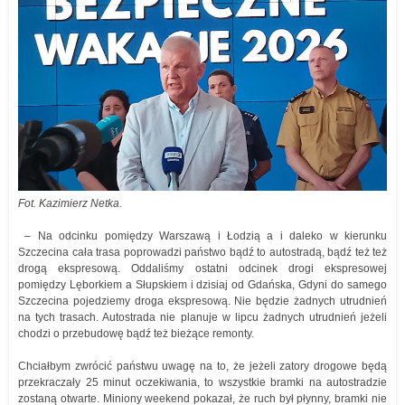
Fot. Kazimierz Netka.
– Na odcinku pomiędzy Warszawą i Łodzią a i daleko w kierunku
Szczecina cała trasa poprowadzi państwo bądź to autostradą, bądź też też
drogą ekspresową. Oddaliśmy ostatni odcinek drogi ekspresowej
pomiędzy Lęborkiem a Słupskiem i dzisiaj od Gdańska, Gdyni do samego
Szczecina pojedziemy droga ekspresową. Nie będzie żadnych utrudnień
na tych trasach. Autostrada nie planuje w lipcu żadnych utrudnień jeżeli
chodzi o przebudowę bądź też bieżące remonty.
Chciałbym zwrócić państwu uwagę na to, że jeżeli zatory drogowe będą
przekraczały 25 minut oczekiwania, to wszystkie bramki na autostradzie
zostaną otwarte. Miniony weekend pokazał, że ruch był płynny, bramki nie