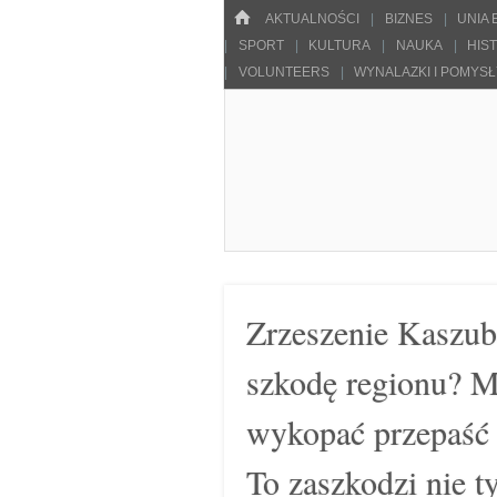
Menu
HOME
SKOCZ DO TREŚCI
AKTUALNOŚCI
BIZNES
UNIA
SPORT
KULTURA
NAUKA
HIS
VOLUNTEERS
WYNALAZKI I POMYS
Pulsarowy.pl
Zrzeszenie Kaszub
szkodę regionu? M
wykopać przepaść 
To zaszkodzi nie t