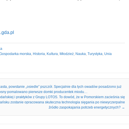
.gda.pl
ka
Gospodarka morska
,
Historia
,
Kultura
,
Młodzież
,
Nauka
,
Turystyka
,
Unia
ta, powstanie „osiedle” pszczół. Specjalnie dla tych owadów posadzono już
 wiosny pomalowano pierwsze domki producentek miodu…
dańskiej i praktyków z Grupy LOTOS. To dowód, że w Pomorskiem zacieśnia się
ańsku zostanie opracowana skuteczna technologia sięgania po niewyczerpalne
źródło zaspokajania potrzeb energetycznych?
→