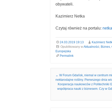
obywateli.
Kazimierz Netka
Czytaj również na portalu:
netka
24.03.2019 19:13
Kazimierz Net
Opublikowany w
Aktualności
,
Biznes
,
Europejska
Permalink
Nawigacja we wpisach
←
W Forum Gdańsk, niemal w centrum mias
nektarodajne rośliny. Pierwszego dnia
Kooperacja naukowców z Politechniki G
współpraca nauki z biznesem. Czy w Gd