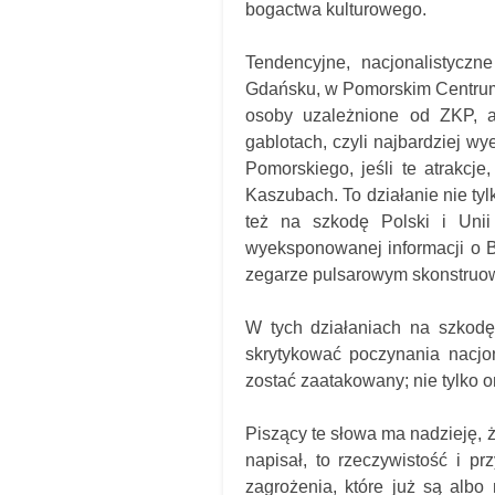
bogactwa kulturowego.
Tendencyjne, nacjonalistycz
Gdańsku, w Pomorskim Centrum 
osoby uzależnione od ZKP, a
gablotach, czyli najbardziej w
Pomorskiego, jeśli te atrakcje
Kaszubach. To działanie nie ty
też na szkodę Polski i Unii
wyeksponowanej informacji o Bi
zegarze pulsarowym skonstru
W tych działaniach na szkodę
skrytykować poczynania nacjon
zostać zaatakowany; nie tylko o
Piszący te słowa ma nadzieję, że 
napisał, to rzeczywistość i 
zagrożenia, które już są albo