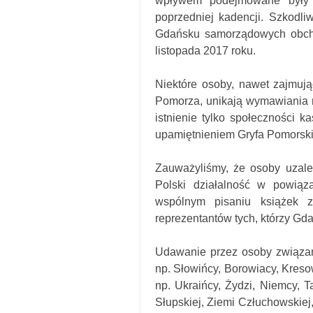
wpływem podejmowane były 
poprzedniej kadencji. Szkodl
Gdańsku samorządowych obchod
listopada 2017 roku.
Niektóre osoby, nawet zajmuj
Pomorza, unikają wymawiania 
istnienie tylko społeczności k
upamiętnieniem Gryfa Pomorsk
Zauważyliśmy, że osoby uzale
Polski działalność w powiąz
wspólnym pisaniu książek
reprezentantów tych, którzy Gd
Udawanie przez osoby związan
np. Słowińcy, Borowiacy, Kreso
np. Ukraińcy, Żydzi, Niemcy, T
Słupskiej, Ziemi Człuchowskiej