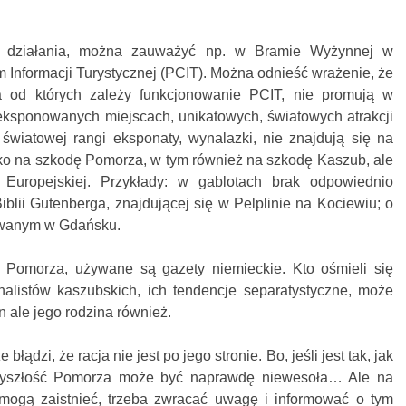
ne działania, można zauważyć np. w Bramie Wyżynnej w
Informacji Turystycznej (PCIT). Można odnieść wrażenie, że
 od których zależy funkcjonowanie PCIT, nie promują w
yeksponowanych miejscach, unikatowych, światowych atrakcji
, światowej rangi eksponaty, wynalazki, nie znajdują się na
lko na szkodę Pomorza, w tym również na szkodę Kaszub, ale
 Europejskiej. Przykłady: w gablotach brak odpowiednio
blii Gutenberga, znajdującej się w Pelplinie na Kociewiu; o
owanym w Gdańsku.
 Pomorza, używane są gazety niemieckie. Kto ośmieli się
alistów kaszubskich, ich tendencje separatystyczne, może
n ale jego rodzina również.
błądzi, że racja nie jest po jego stronie. Bo, jeśli jest tak, jak
przyszłość Pomorza może być naprawdę niewesoła… Ale na
 mogą zaistnieć, trzeba zwracać uwagę i informować o tym