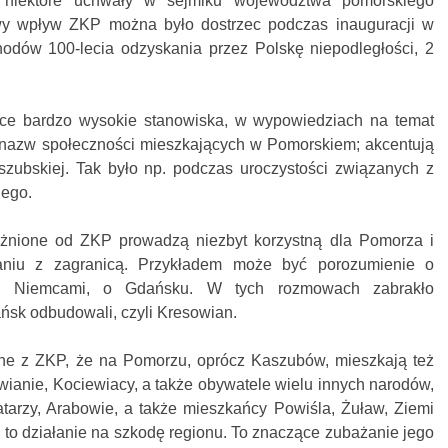
niektóre uchwały w sejmiku województwa pomorskiego
iwy wpływ ZKP można było dostrzec podczas inauguracji w
ów 100-lecia odzyskania przez Polskę niepodległości, 2
ące bardzo wysokie stanowiska, w wypowiedziach na temat
nazw społeczności mieszkających w Pomorskiem; akcentują
aszubskiej. Tak było np. podczas uroczystości związanych z
iego.
żnione od ZKP prowadzą niezbyt korzystną dla Pomorza i
aniu z zagranicą. Przykładem może być porozumienie o
 z Niemcami, o Gdańsku. W tych rozmowach zabrakło
ańsk odbudowali, czyli Kresowian.
e z ZKP, że na Pomorzu, oprócz Kaszubów, mieszkają też
wianie, Kociewiacy, a także obywatele wielu innych narodów,
atarzy, Arabowie, a także mieszkańcy Powiśla, Żuław, Ziemi
, to działanie na szkodę regionu. To znaczące zubażanie jego