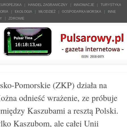
 EUROPEJSKA
HANDEL ZAGRANICZNY
INNOWACJE
TURYSTYKA
TORIA
EKOLOGIA
MŁODZIEŻ
GOSPODARKA MORSKA
INNE
ŁY
ZDROWIE
sko-Pomorskie (ZKP) działa na
ożna odnieść wrażenie, ze próbuje
między Kaszubami a resztą Polski.
ylko Kaszubom, ale całej Unii