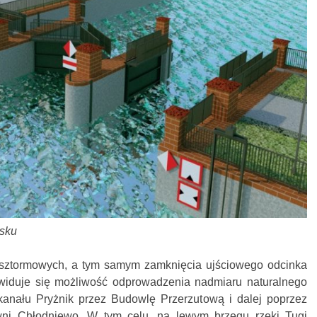
ńsku
sztormowych, a tym samym zamknięcia ujściowego odcinka
ewiduje się możliwość odprowadzenia nadmiaru naturalnego
kanału Pryżnik przez Budowlę Przerzutową i dalej poprzez
ni Chłodniewo. W tym celu, na lewym brzegu rzeki Tugi