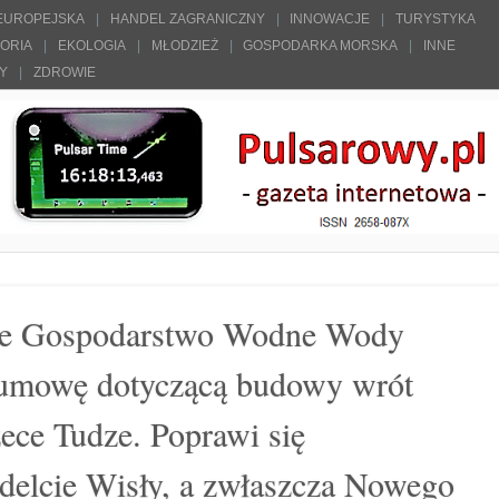
 EUROPEJSKA
HANDEL ZAGRANICZNY
INNOWACJE
TURYSTYKA
TORIA
EKOLOGIA
MŁODZIEŻ
GOSPODARKA MORSKA
INNE
ŁY
ZDROWIE
we Gospodarstwo Wodne Wody
 umowę dotyczącą budowy wrót
ece Tudze. Poprawi się
delcie Wisły, a zwłaszcza Nowego