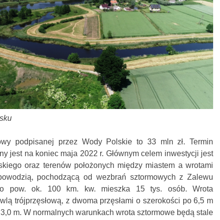
ńsku
y podpisanej przez Wody Polskie to 33 mln zł. Termin
 jest na koniec maja 2022 r. Głównym celem inwestycji jest
iego oraz terenów położonych między miastem a wrotami
powodzią, pochodzącą od wezbrań sztormowych z Zalewu
 o pow. ok. 100 km. kw. mieszka 15 tys. osób. Wrota
ą trójprzęsłową, z dwoma przęsłami o szerokości po 6,5 m
e 3,0 m. W normalnych warunkach wrota sztormowe będą stale