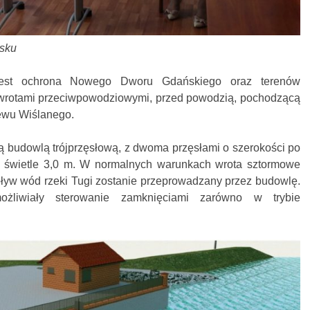
ńsku
jest ochrona Nowego Dworu Gdańskiego oraz terenów
wrotami przeciwpowodziowymi, przed powodzią, pochodzącą
ewu Wiślanego.
budowlą trójprzęsłową, z dwoma przęsłami o szerokości po
 świetle 3,0 m. W normalnych warunkach wrota sztormowe
epływ wód rzeki Tugi zostanie przeprowadzany przez budowlę.
żliwiały sterowanie zamknięciami zarówno w trybie