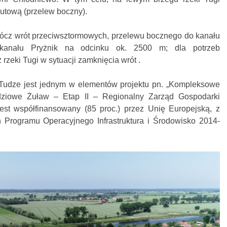
utową (przelew boczny).
prócz wrót przeciwsztormowych, przelewu bocznego do kanału
 kanału Pryżnik na odcinku ok. 2500 m; dla potrzeb
zeki Tugi w sytuacji zamknięcia wrót .
udze jest jednym w elementów projektu pn. „Kompleksowe
ziowe Żuław – Etap II – Regionalny Zarząd Gospodarki
est współfinansowany (85 proc.) przez Unię Europejską, z
Programu Operacyjnego Infrastruktura i Środowisko 2014-