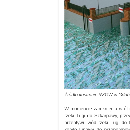
Źródło ilustracji: RZGW w Gda
W momencie zamknięcia wrót 
rzeki Tugi do Szkarpawy, prz
przepływu wód rzeki Tugi do 
koryto Linawy do przepompow