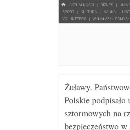
Menu
HOME
SKOCZ DO TREŚCI
AKTUALNOŚCI
BIZNES
UNIA
SPORT
KULTURA
NAUKA
HIS
VOLUNTEERS
WYNALAZKI I POMYS
Pulsarowy.pl
Żuławy. Państwo
Polskie podpisało
sztormowych na rz
bezpieczeństwo w 