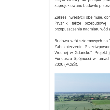
zaprojektowano budowlę przerz
Zakres inwestycji obejmuje, o
Pryżnik, także przebudowę
przepuszczenia nadmiaru wód z r
Budowa wrót sztormowych na T
Zabezpieczenie Przeciwpowod
Wodnej w Gdańsku”. Projekt j
Funduszu Spójności w ramach 
2020 (POIiŚ).