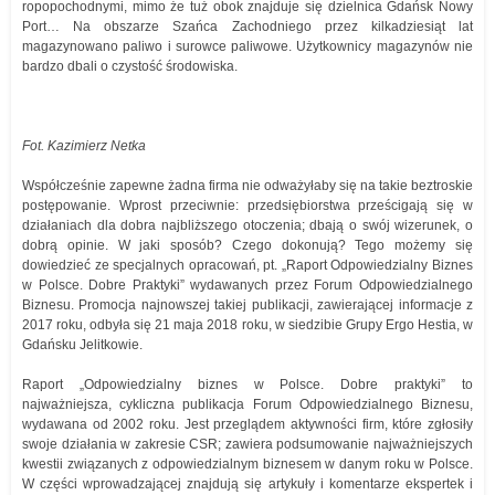
ropopochodnymi, mimo że tuż obok znajduje się dzielnica Gdańsk Nowy
Port… Na obszarze Szańca Zachodniego przez kilkadziesiąt lat
magazynowano paliwo i surowce paliwowe. Użytkownicy magazynów nie
bardzo dbali o czystość środowiska.
Fot. Kazimierz Netka
Współcześnie zapewne żadna firma nie odważyłaby się na takie beztroskie
postępowanie. Wprost przeciwnie: przedsiębiorstwa prześcigają się w
działaniach dla dobra najbliższego otoczenia; dbają o swój wizerunek, o
dobrą opinie. W jaki sposób? Czego dokonują? Tego możemy się
dowiedzieć ze specjalnych opracowań, pt. „Raport Odpowiedzialny Biznes
w Polsce. Dobre Praktyki” wydawanych przez Forum Odpowiedzialnego
Biznesu. Promocja najnowszej takiej publikacji, zawierającej informacje z
2017 roku, odbyła się 21 maja 2018 roku, w siedzibie Grupy Ergo Hestia, w
Gdańsku Jelitkowie.
Raport „Odpowiedzialny biznes w Polsce. Dobre praktyki” to
najważniejsza, cykliczna publikacja Forum Odpowiedzialnego Biznesu,
wydawana od 2002 roku. Jest przeglądem aktywności firm, które zgłosiły
swoje działania w zakresie CSR; zawiera podsumowanie najważniejszych
kwestii związanych z odpowiedzialnym biznesem w danym roku w Polsce.
W części wprowadzającej znajdują się artykuły i komentarze ekspertek i