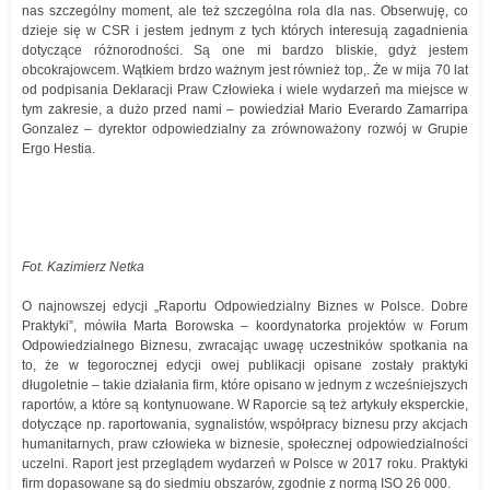
nas szczególny moment, ale też szczególna rola dla nas. Obserwuję, co
dzieje się w CSR i jestem jednym z tych których interesują zagadnienia
dotyczące różnorodności. Są one mi bardzo bliskie, gdyż jestem
obcokrajowcem. Wątkiem brdzo ważnym jest również top,. Że w mija 70 lat
od podpisania Deklaracji Praw Człowieka i wiele wydarzeń ma miejsce w
tym zakresie, a dużo przed nami – powiedział Mario Everardo Zamarripa
Gonzalez – dyrektor odpowiedzialny za zrównoważony rozwój w Grupie
Ergo Hestia.
Fot. Kazimierz Netka
O najnowszej edycji „Raportu Odpowiedzialny Biznes w Polsce. Dobre
Praktyki”, mówiła Marta Borowska – koordynatorka projektów w Forum
Odpowiedzialnego Biznesu, zwracając uwagę uczestników spotkania na
to, że w tegorocznej edycji owej publikacji opisane zostały praktyki
długoletnie – takie działania firm, które opisano w jednym z wcześniejszych
raportów, a które są kontynuowane. W Raporcie są też artykuły eksperckie,
dotyczące np. raportowania, sygnalistów, współpracy biznesu przy akcjach
humanitarnych, praw człowieka w biznesie, społecznej odpowiedzialności
uczelni. Raport jest przeglądem wydarzeń w Polsce w 2017 roku. Praktyki
firm dopasowane są do siedmiu obszarów, zgodnie z normą ISO 26 000.