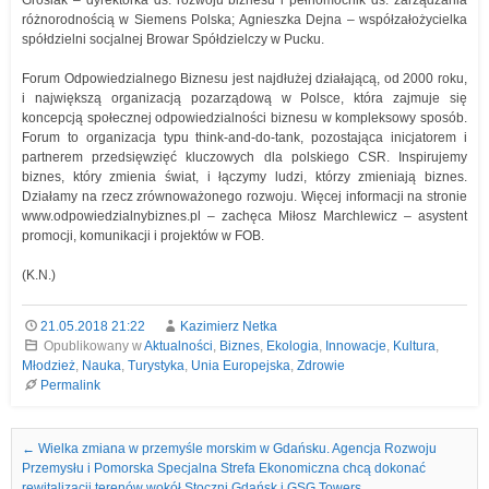
Grosiak – dyrektorka ds. rozwoju biznesu i pełnomocnik ds. zarządzania
różnorodnością w Siemens Polska; Agnieszka Dejna – współzałożycielka
spółdzielni socjalnej Browar Spółdzielczy w Pucku.
Forum Odpowiedzialnego Biznesu jest najdłużej działającą, od 2000 roku,
i największą organizacją pozarządową w Polsce, która zajmuje się
koncepcją społecznej odpowiedzialności biznesu w kompleksowy sposób.
Forum to organizacja typu think-and-do-tank, pozostająca inicjatorem i
partnerem przedsięwzięć kluczowych dla polskiego CSR. Inspirujemy
biznes, który zmienia świat, i łączymy ludzi, którzy zmieniają biznes.
Działamy na rzecz zrównoważonego rozwoju. Więcej informacji na stronie
www.odpowiedzialnybiznes.pl – zachęca Miłosz Marchlewicz – asystent
promocji, komunikacji i projektów w FOB.
(K.N.)
21.05.2018 21:22
Kazimierz Netka
Opublikowany w
Aktualności
,
Biznes
,
Ekologia
,
Innowacje
,
Kultura
,
Młodzież
,
Nauka
,
Turystyka
,
Unia Europejska
,
Zdrowie
Permalink
Nawigacja we wpisach
←
Wielka zmiana w przemyśle morskim w Gdańsku. Agencja Rozwoju
Przemysłu i Pomorska Specjalna Strefa Ekonomiczna chcą dokonać
rewitalizacji terenów wokół Stoczni Gdańsk i GSG Towers.