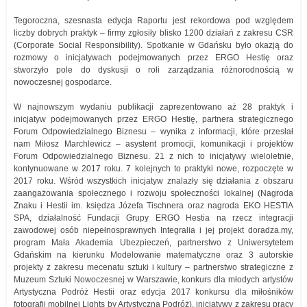
Tegoroczna, szesnasta edycja Raportu jest rekordowa pod względem
liczby dobrych praktyk – firmy zgłosiły blisko 1200 działań z zakresu CSR
(Corporate Social Responsibility). Spotkanie w Gdańsku było okazją do
rozmowy o inicjatywach podejmowanych przez ERGO Hestię oraz
stworzyło pole do dyskusji o roli zarządzania różnorodnością w
nowoczesnej gospodarce.
W najnowszym wydaniu publikacji zaprezentowano aż 28 praktyk i
inicjatyw podejmowanych przez ERGO Hestię, partnera strategicznego
Forum Odpowiedzialnego Biznesu – wynika z informacji, które przesłał
nam Miłosz Marchlewicz – asystent promocji, komunikacji i projektów
Forum Odpowiedzialnego Biznesu. 21 z nich to inicjatywy wieloletnie,
kontynuowane w 2017 roku. 7 kolejnych to praktyki nowe, rozpoczęte w
2017 roku. Wśród wszystkich inicjatyw znalazły się działania z obszaru
zaangażowania społecznego i rozwoju społeczności lokalnej (Nagroda
Znaku i Hestii im. księdza Józefa Tischnera oraz nagroda EKO HESTIA
SPA, działalność Fundacji Grupy ERGO Hestia na rzecz integracji
zawodowej osób niepełnosprawnych Integralia i jej projekt doradza.my,
program Mała Akademia Ubezpieczeń, partnerstwo z Uniwersytetem
Gdańskim na kierunku Modelowanie matematyczne oraz 3 autorskie
projekty z zakresu mecenatu sztuki i kultury – partnerstwo strategiczne z
Muzeum Sztuki Nowoczesnej w Warszawie, konkurs dla młodych artystów
Artystyczna Podróż Hestii oraz edycja 2017 konkursu dla miłośników
fotografii mobilnej Lights by Artystyczna Podróż), inicjatywy z zakresu pracy