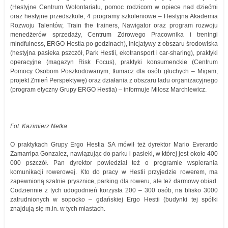
(Hestyjne Centrum Wolontariatu, pomoc rodzicom w opiece nad dziećmi
oraz hestyjne przedszkole, 4 programy szkoleniowe – Hestyjna Akademia
Rozwoju Talentów, Train the trainers, Nawigator oraz program rozwoju
menedżerów sprzedaży, Centrum Zdrowego Pracownika i treningi
mindfulness, ERGO Hestia po godzinach), inicjatywy z obszaru środowiska
(hestyjna pasieka pszczół, Park Hestii, ekotransport i car-sharing), praktyki
operacyjne (magazyn Risk Focus), praktyki konsumenckie (Centrum
Pomocy Osobom Poszkodowanym, tłumacz dla osób głuchych – Migam,
projekt Zmień Perspektywę) oraz działania z obszaru ładu organizacyjnego
(program etyczny Grupy ERGO Hestia) – informuje Miłosz Marchlewicz.
Fot. Kazimierz Netka
O praktykach Grupy Ergo Hestia SA mówił też dyrektor Mario Everardo
Zamarripa Gonzalez, nawiązując do parku i pasieki, w której jest około 400
000 pszczół. Pan dyrektor powiedział też o programie wspierania
komunikacji rowerowej. Kto do pracy w Hestii przyjedzie rowerem, ma
zapewnioną szatnie prysznice, parking dla roweru, ale też darmowy obiad.
Codziennie z tych udogodnień korzysta 200 – 300 osób, na blisko 3000
zatrudnionych w sopocko – gdańskiej Ergo Hestii (budynki tej spółki
znajdują się m.in. w tych miastach.