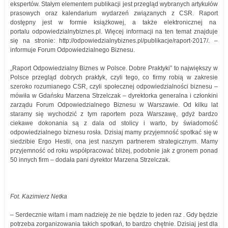
ekspertów. Stałym elementem publikacji jest przegląd wybranych artykułów
prasowych oraz kalendarium wydarzeń związanych z CSR. Raport
dostępny jest w formie książkowej, a także elektronicznej na
portalu odpowiedzialnybiznes.pl. Więcej informacji na ten temat znajduje
się na stronie: http://odpowiedzialnybiznes.pl/publikacje/raport-2017/. –
informuje Forum Odpowiedzialnego Biznesu.
„Raport Odpowiedzialny Biznes w Polsce. Dobre Praktyki” to największy w
Polsce przegląd dobrych praktyk, czyli tego, co firmy robią w zakresie
szeroko rozumianego CSR, czyli społecznej odpowiedzialności biznesu –
mówiła w Gdańsku Marzena Strzelczak – dyrektorka generalna i członkini
zarządu Forum Odpowiedzialnego Biznesu w Warszawie. Od kilku lat
staramy się wychodzić z tym raportem poza Warszawę, gdyż bardzo
ciekawe dokonania są z dala od stolicy i warto, by świadomość
odpowiedzialnego biznesu rosła. Dzisiaj mamy przyjemność spotkać się w
siedzibie Ergo Hestii, ona jest naszym partnerem strategicznym. Mamy
przyjemność od roku współpracować bliżej, podobnie jak z gronem ponad
50 innych firm – dodała pani dyrektor Marzena Strzelczak.
Fot. Kazimierz Netka
– Serdecznie witam i mam nadzieję że nie będzie to jeden raz . Gdy będzie
potrzeba zorganizowania takich spotkań, to bardzo chętnie. Dzisiaj jest dla