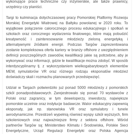
wykonujące prace techniczne czy inżynierskie, ale także prawnicy,
urzędnicy czy planiści.
Targi to kulminacja dotychczasowej pracy Pomorskiej Platformy Rozwoju
Morskiej Energetyki Wiatrowej na Bałtyku powołanej w 2020 roku. To
wyjątkowe połączenie całorocznego procesu edukacyjnego i spotkań w
szkołach oraz corocznego wydarzenia finałowego, które mają pobudzić
kreatywność i zainteresowanie młodzieży zieloną energetyką i
alternatywnymi źródłami energii. Podczas Targów zaprezentowana
zostanie kompleksowa oferta kariery w branży offshore z uwzględnieniem
definicji poszczególnych zawodów, kwalifikacji jakie są potrzebne, aby je
wykonywać oraz informacji, gdzie te kwalifikacje można zdobyć. W sposób
interdyscyplinarny tj. z wykorzystaniem wielkogabarytowych elementów
MEW, symulatorów VR oraz różnego rodzaju eksponatów młodzież
doświadczy skali i rozmachu planowanych przedsięwzięć.
Udział w Targach potwierdziło już ponad 5000 młodzieży z pomorskich
szkół ponadpodstawowych. Zarejestrowało się ponad 70 wystawców z
Polski oraz zagranicy, w tym deweloperzy, inwestorzy, największe
pomorskie uczelnie oraz instytucje badawcze. Walor edukacyjny zapewnią
eksponaty, jak np. stanowiska VR oraz symulatory i tunele
aerodynamiczne. Przestrzeń wypełnią również wyspy szkół wyższych, firm
szkoleniowych oraz najważniejsze firmy z sektora offshore. Wśród
partnerów Targów są: Ministerstwo Klimatu i Środowiska, Polskie Sieci
Energetyczne, Urząd Regulacji Energetyki oraz Polska Agencja