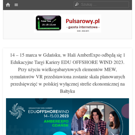
Menu
HOME
Szukaj
SKOCZ DO TREŚCI
Pulsarowy.pl
14 – 15 marca w Gdańsku, w Hali AmberExpo odbędą się 1
Edukacyjne Targi Kariery EDU OFFSHORE WIND 2023.
Przy użyciu wielkogabarytowych elementów MEW,
symulatorów VR przedstawiona zostanie skala planowanych
przedsięwzięć w polskiej wyłącznej strefie ekonomicznej na
Bałtyku