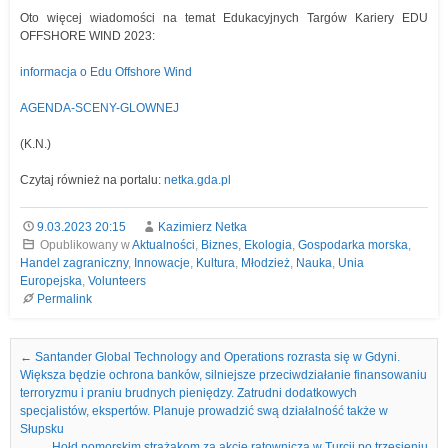
Oto więcej wiadomości na temat Edukacyjnych Targów Kariery EDU
OFFSHORE WIND 2023:
informacja o Edu Offshore Wind
AGENDA-SCENY-GLOWNEJ
(K.N.)
Czytaj również na portalu:
netka.gda.pl
9.03.2023 20:15
Kazimierz Netka
Opublikowany w
Aktualności
,
Biznes
,
Ekologia
,
Gospodarka morska
,
Handel zagraniczny
,
Innowacje
,
Kultura
,
Młodzież
,
Nauka
,
Unia
Europejska
,
Volunteers
Permalink
Nawigacja we wpisach
←
Santander Global Technology and Operations rozrasta się w Gdyni.
Większa będzie ochrona banków, silniejsze przeciwdziałanie finansowaniu
terroryzmu i praniu brudnych pieniędzy. Zatrudni dodatkowych
specjalistów, ekspertów. Planuje prowadzić swą działalność także w
Słupsku
Hołd pomorskim strażakom za akcję ratowniczą w Turcji po trzęsieniu