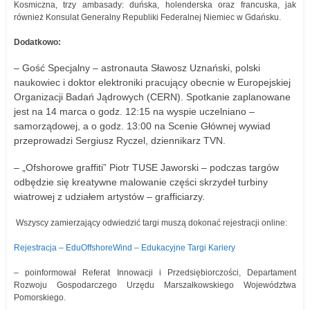
Kosmiczna, trzy ambasady: duńska, holenderska oraz francuska, jak
również Konsulat Generalny Republiki Federalnej Niemiec w Gdańsku.
Dodatkowo:
– Gość Specjalny – astronauta Sławosz Uznański, polski
naukowiec i doktor elektroniki pracujący obecnie w Europejskiej
Organizacji Badań Jądrowych (CERN). Spotkanie zaplanowane
jest na 14 marca o godz. 12:15 na wyspie uczelniano –
samorządowej, a o godz. 13:00 na Scenie Głównej wywiad
przeprowadzi Sergiusz Ryczel, dziennikarz TVN.
– „Ofshorowe graffiti” Piotr TUSE Jaworski – podczas targów
odbędzie się kreatywne malowanie części skrzydeł turbiny
wiatrowej z udziałem artystów – grafficiarzy.
Wszyscy zamierzający odwiedzić targi muszą dokonać rejestracji online:
Rejestracja – EduOffshoreWind – Edukacyjne Targi Kariery
– poinformował Referat Innowacji i Przedsiębiorczości, Departament
Rozwoju Gospodarczego Urzędu Marszałkowskiego Województwa
Pomorskiego.