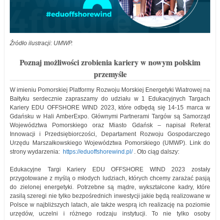
Źródło ilustracji: UMWP.
Poznaj możliwości zrobienia kariery w nowym polskim
przemyśle
W imieniu Pomorskiej Platformy Rozwoju Morskiej Energetyki Wiatrowej na
Bałtyku serdecznie zapraszamy do udziału w 1 Edukacyjnych Targach
Kariery EDU OFFSHORE WIND 2023, które odbędą się 14-15 marca w
Gdańsku w Hali AmberExpo. Głównymi Partnerami Targów są Samorząd
Województwa Pomorskiego oraz Miasto Gdańsk – napisał Referat
Innowacji i Przedsiębiorczości, Departament Rozwoju Gospodarczego
Urzędu Marszałkowskiego Województwa Pomorskiego (UMWP). Link do
strony wydarzenia:
https://eduoffshorewind.pl/
. Oto ciąg dalszy:
Edukacyjne Targi Kariery EDU OFFSHORE WIND 2023 zostały
przygotowane z myślą o młodych ludziach, których chcemy zarażać pasją
do zielonej energetyki. Potrzebne są mądre, wykształcone kadry, które
zasilą szeregi nie tylko bezpośrednich inwestycji jakie będą realizowane w
Polsce w najbliższych latach, ale także wesprą ich realizację na poziomie
urzędów, uczelni i różnego rodzaju instytucji. To nie tylko osoby