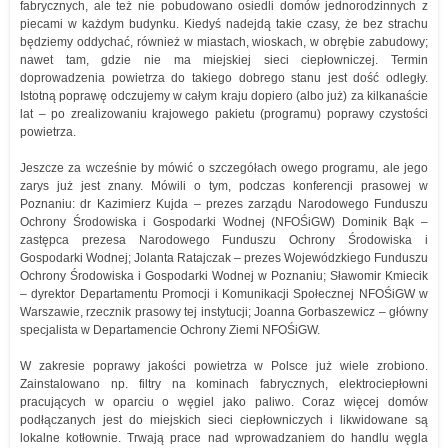
fabrycznych, ale też nie pobudowano osiedli domów jednorodzinnych z
piecami w każdym budynku. Kiedyś nadejdą takie czasy, że bez strachu
będziemy oddychać, również w miastach, wioskach, w obrębie zabudowy;
nawet tam, gdzie nie ma miejskiej sieci ciepłowniczej. Termin
doprowadzenia powietrza do takiego dobrego stanu jest dość odległy.
Istotną poprawę odczujemy w całym kraju dopiero (albo już) za kilkanaście
lat – po zrealizowaniu krajowego pakietu (programu) poprawy czystości
powietrza.
Jeszcze za wcześnie by mówić o szczegółach owego programu, ale jego
zarys już jest znany. Mówili o tym, podczas konferencji prasowej w
Poznaniu: dr Kazimierz Kujda – prezes zarządu Narodowego Funduszu
Ochrony Środowiska i Gospodarki Wodnej (NFOŚiGW) Dominik Bąk –
zastępca prezesa Narodowego Funduszu Ochrony Środowiska i
Gospodarki Wodnej; Jolanta Ratajczak – prezes Wojewódzkiego Funduszu
Ochrony Środowiska i Gospodarki Wodnej w Poznaniu; Sławomir Kmiecik
– dyrektor Departamentu Promocji i Komunikacji Społecznej NFOŚiGW w
Warszawie, rzecznik prasowy tej instytucji; Joanna Gorbaszewicz – główny
specjalista w Departamencie Ochrony Ziemi NFOŚiGW.
W zakresie poprawy jakości powietrza w Polsce już wiele zrobiono.
Zainstalowano np. filtry na kominach fabrycznych, elektrociepłowni
pracujących w oparciu o węgiel jako paliwo. Coraz więcej domów
podłączanych jest do miejskich sieci ciepłowniczych i likwidowane są
lokalne kotłownie. Trwają prace nad wprowadzaniem do handlu węgla