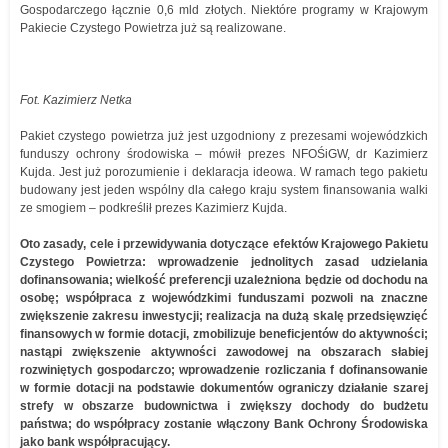
Gospodarczego łącznie 0,6 mld złotych. Niektóre programy w Krajowym
Pakiecie Czystego Powietrza już są realizowane.
Fot. Kazimierz Netka
Pakiet czystego powietrza już jest uzgodniony z prezesami wojewódzkich
funduszy ochrony środowiska – mówił prezes NFOŚiGW, dr Kazimierz
Kujda. Jest już porozumienie i deklaracja ideowa. W ramach tego pakietu
budowany jest jeden wspólny dla całego kraju system finansowania walki
ze smogiem – podkreślił prezes Kazimierz Kujda.
Oto zasady, cele i przewidywania dotyczące efektów Krajowego Pakietu
Czystego Powietrza: wprowadzenie jednolitych zasad udzielania
dofinansowania; wielkość preferencji uzależniona będzie od dochodu na
osobę; współpraca z wojewódzkimi funduszami pozwoli na znaczne
zwiększenie zakresu inwestycji; realizacja na dużą skalę przedsięwzięć
finansowych w formie dotacji, zmobilizuje beneficjentów do aktywności;
nastąpi zwiększenie aktywności zawodowej na obszarach słabiej
rozwiniętych gospodarczo; wprowadzenie rozliczania f dofinansowanie
w formie dotacji na podstawie dokumentów ograniczy działanie szarej
strefy w obszarze budownictwa i zwiększy dochody do budżetu
państwa; do współpracy zostanie włączony Bank Ochrony Środowiska
jako bank współpracujący.