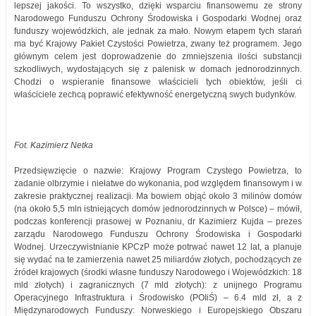
lepszej jakości. To wszystko, dzięki wsparciu finansowemu ze strony
Narodowego Funduszu Ochrony Środowiska i Gospodarki Wodnej oraz
funduszy wojewódzkich, ale jednak za mało. Nowym etapem tych starań
ma być Krajowy Pakiet Czystości Powietrza, zwany też programem. Jego
głównym celem jest doprowadzenie do zmniejszenia ilości substancji
szkodliwych, wydostających się z palenisk w domach jednorodzinnych.
Chodzi o wspieranie finansowe właścicieli tych obiektów, jeśli ci
właściciele zechcą poprawić efektywność energetyczną swych budynków.
Fot. Kazimierz Netka
Przedsięwzięcie o nazwie: Krajowy Program Czystego Powietrza, to
zadanie olbrzymie i niełatwe do wykonania, pod względem finansowym i w
zakresie praktycznej realizacji. Ma bowiem objąć około 3 milinów domów
(na około 5,5 mln istniejących domów jednorodzinnych w Polsce) – mówił,
podczas konferencji prasowej w Poznaniu, dr Kazimierz Kujda – prezes
zarządu Narodowego Funduszu Ochrony Środowiska i Gospodarki
Wodnej. Urzeczywistnianie KPCzP może potrwać nawet 12 lat, a planuje
się wydać na te zamierzenia nawet 25 miliardów złotych, pochodzących ze
źródeł krajowych (środki własne funduszy Narodowego i Wojewódzkich: 18
mld złotych) i zagranicznych (7 mld złotych): z unijnego Programu
Operacyjnego Infrastruktura i Środowisko (POIiŚ) – 6.4 mld zł, a z
Międzynarodowych Funduszy: Norweskiego i Europejskiego Obszaru