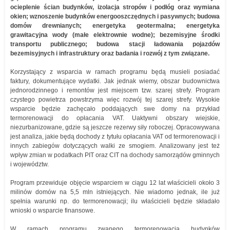
ocieplenie ścian budynków, izolacja stropów i podłóg oraz wymiana
okien; wznoszenie budynków energooszczędnych i pasywnych; budowa
domów drewnianych; energetyka geotermalna; energetyka
grawitacyjna wody (małe elektrownie wodne); bezemisyjne środki
transportu publicznego; budowa stacji ładowania pojazdów
bezemisyjnych i infrastruktury oraz badania i rozwój z tym związane.
Korzystający z wsparcia w ramach programu będą musieli posiadać
faktury, dokumentujące wydatki. Jak jednak wiemy, obszar budownictwa
jednorodzinnego i remontów jest miejscem tzw. szarej strefy. Program
czystego powietrza powstrzyma więc rozwój tej szarej strefy. Wysokie
wsparcie będzie zachęcało poddających swe domy na przykład
termorenowacji do opłacania VAT. Uaktywni obszary wiejskie,
niezurbanizowane, gdzie są jeszcze rezerwy siły roboczej. Opracowywana
jest analiza, jakie będą dochody z tytułu opłacania VAT od termorenowacji i
innych zabiegów dotyczących walki ze smogiem. Analizowany jest też
wpływ zmian w podatkach PIT oraz CIT na dochody samorządów gminnych
i województw.
Program przewiduje objęcie wsparciem w ciągu 12 lat właścicieli około 3
milinów domów na 5,5 mln istniejących. Nie wiadomo jednak, ile już
spełnia warunki np. do termorenowacji; ilu właścicieli będzie składało
wnioski o wsparcie finansowe.
W ramach programu zwanego termorenowacja budynków