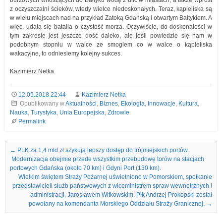
burzowych wnoszących do Bałtyku wodę z ulic w miastach, a także wprost
z oczyszczalni ścieków, wtedy wielce niedoskonałych. Teraz, kąpieliska są
w wielu miejscach nad na przykład Zatoką Gdańską i otwartym Bałtykiem. A
więc, udała się batalia o czystość morza. Oczywiście, do doskonałości w
tym zakresie jest jeszcze dość daleko, ale jeśli powiedzie się nam w
podobnym stopniu w walce ze smogiem co w walce o kąpieliska
wakacyjne, to odniesiemy kolejny sukces.
Kazimierz Netka
12.05.2018 22:44
Kazimierz Netka
Opublikowany w
Aktualności
,
Biznes
,
Ekologia
,
Innowacje
,
Kultura
,
Nauka
,
Turystyka
,
Unia Europejska
,
Zdrowie
Permalink
Nawigacja we wpisach
←
PLK za 1,4 mld zł szykują lepszy dostęp do trójmiejskich portów.
Modernizacja obejmie przede wszystkim przebudowę torów na stacjach
portowych Gdańska (około 70 km) i Gdyni Port (130 km).
Wielkim świętem Straży Pożarnej uświetniono w Pomorskiem, spotkanie
przedstawicieli służb państwowych z wiceministrem spraw wewnętrznych i
administracji, Jarosławem Witkowskim. Płk Andrzej Prokopski został
powołany na komendanta Morskiego Oddziału Straży Granicznej.
→