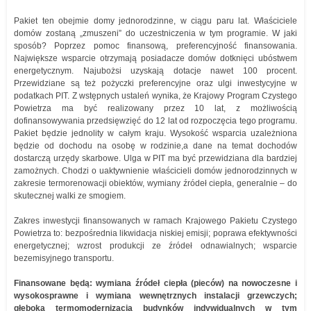
Pakiet ten obejmie domy jednorodzinne, w ciągu paru lat. Właściciele
domów zostaną „zmuszeni” do uczestniczenia w tym programie. W jaki
sposób? Poprzez pomoc finansową, preferencyjność finansowania.
Największe wsparcie otrzymają posiadacze domów dotknięci ubóstwem
energetycznym. Najubożsi uzyskają dotacje nawet 100 procent.
Przewidziane są też pożyczki preferencyjne oraz ulgi inwestycyjne w
podatkach PIT. Z wstępnych ustaleń wynika, że Krajowy Program Czystego
Powietrza ma być realizowany przez 10 lat, z możliwością
dofinansowywania przedsięwzięć do 12 lat od rozpoczęcia tego programu.
Pakiet będzie jednolity w całym kraju. Wysokość wsparcia uzależniona
będzie od dochodu na osobę w rodzinie,a dane na temat dochodów
dostarczą urzędy skarbowe. Ulga w PIT ma być przewidziana dla bardziej
zamożnych. Chodzi o uaktywnienie właścicieli domów jednorodzinnych w
zakresie termorenowacji obiektów, wymiany źródeł ciepła, generalnie – do
skutecznej walki ze smogiem.
Zakres inwestycji finansowanych w ramach Krajowego Pakietu Czystego
Powietrza to: bezpośrednia likwidacja niskiej emisji; poprawa efektywności
energetycznej; wzrost produkcji ze źródeł odnawialnych; wsparcie
bezemisyjnego transportu.
Finansowane będą: wymiana źródeł ciepła (pieców) na nowoczesne i
wysokosprawne i wymiana wewnętrznych instalacji grzewczych;
głęboka termomodernizacja budynków indywidualnych w tym