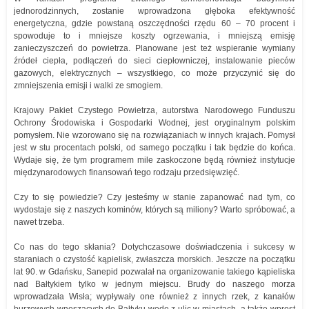
jednorodzinnych, zostanie wprowadzona głęboka efektywność
energetyczna, gdzie powstaną oszczędności rzędu 60 – 70 procent i
spowoduje to i mniejsze koszty ogrzewania, i mniejszą emisję
zanieczyszczeń do powietrza. Planowane jest też wspieranie wymiany
źródeł ciepła, podłączeń do sieci ciepłowniczej, instalowanie pieców
gazowych, elektrycznych – wszystkiego, co może przyczynić się do
zmniejszenia emisji i walki ze smogiem.
Krajowy Pakiet Czystego Powietrza, autorstwa Narodowego Funduszu
Ochrony Środowiska i Gospodarki Wodnej, jest oryginalnym polskim
pomysłem. Nie wzorowano się na rozwiązaniach w innych krajach. Pomysł
jest w stu procentach polski, od samego początku i tak będzie do końca.
Wydaje się, że tym programem mile zaskoczone będą również instytucje
międzynarodowych finansowań tego rodzaju przedsięwzięć.
Czy to się powiedzie? Czy jesteśmy w stanie zapanować nad tym, co
wydostaje się z naszych kominów, których są miliony? Warto spróbować, a
nawet trzeba.
Co nas do tego skłania? Dotychczasowe doświadczenia i sukcesy w
staraniach o czystość kąpielisk, zwłaszcza morskich. Jeszcze na początku
lat 90. w Gdańsku, Sanepid pozwalał na organizowanie takiego kąpieliska
nad Bałtykiem tylko w jednym miejscu. Brudy do naszego morza
wprowadzała Wisła; wypływały one również z innych rzek, z kanałów