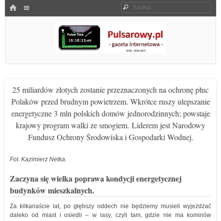
Menu
HOME
Szukaj
SKOCZ DO TREŚCI
Pulsarowy.pl
25 miliardów złotych zostanie przeznaczonych na ochronę płuc
Polaków przed brudnym powietrzem. Wkrótce ruszy ulepszanie
energetyczne 3 mln polskich domów jednorodzinnych; powstaje
krajowy program walki ze smogiem. Liderem jest Narodowy
Fundusz Ochrony Środowiska i Gospodarki Wodnej.
Fot. Kazimierz Netka.
Zaczyna się wielka poprawa kondycji energetycznej
budynków mieszkalnych.
Za kilkanaście lat, po głębszy oddech nie będziemy musieli wyjeżdżać
daleko od miast i osiedli – w lasy, czyli tam, gdzie nie ma kominów