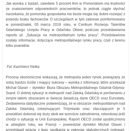
Jak wynika z badań, zaledwie 5 procent firm w Pomorskiem ma trudności
ze znalezieniem odpowiednich pracowników, to jednak ciągle słychać
narzekania, że pomorska gospodarka nie bezie mogła się dobre rozwijać z
powodu braku fachowców. O szczegółach w tym zakresie poinformowano
w poniedziałek, 05 marca 2018 roku, w Centrum Rozwoju Talentów
Gdańskiego Urzędu Pracy w Gdańsku Oliwie, podczas przedstawiania
raportu pt. „Sytuacja na metropolitalnym rynku pracy”. Przedstawione
zostały informacje, dotyczące metropolitalnego rynku pracy, czyli z terenu
kilku powiatów.
Fot. Kazimierz Netka
Procesy ekonomiczne wskazują, że metropolia jeden rynek, powiązany ze
sobą bardzo ściśle i mający sukcesy – wynika z informacji, które przekazał
Michał Glaser – dyrektor Biura Obszaru Metropolitalnego Gdańsk-Gdynia-
Sopot. O dobrej sytuacji w metropolii nad Zatoką Gdańską w porównaniu z
innymi takimi obszarami w świecie świadczą dane OECD oraz Eurostatu.
Zestawienia statystyczne potwierdzają, że w obszarze metropolitalnym nad
Zatoka Gdańską (obejmującym Trójmiasto oraz otaczających je 5
powiatów) dokonał się duży skok we wzroście zatrudnienia, rekordowy jeśli
chodzi o sytuację w Unii Europejskiej. Raport OECD został upubliczniony
w ubiegłym roku, we Francji – powiedział dyrektor Michał Glaser i
przedstawił relację z tego spotkania w zakresie statystycznych notowań.