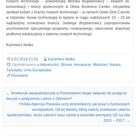
nowych technologii – powiedziała Monika Bogdanowicz – ekspert ds.
komunikacji i relacji społecznych w Olivia Business Centre, inicjatorka
spotkań kobiet z branży nowych technologii – w ramach Geek Girls Carrots
w Gdańsku. Nowe technologie to będzie w ciągu najbliższych 15 – 20 lat
najbardziej rozwojowa branża. Jadwiga Bogdanowicz zaproponowała
uruchomienie specjalnego programu rozwojowego, utworzenie wspólnej
platformy edukacyjnej z zakresu nowych technologii.
Kazimierz Netka
5.03.2018 21:52
Kazimierz Netka
Opublikowany w
Aktualności
,
Biznes
,
Innowacje
,
Młodzież
,
Nauka
,
Turystyka
,
Unia Europejska
Permalink
Nawigacja we wpisach
←
Tendencje separatystyczne w Pomorskiem mogły skłaniać do podjęcia
decyzji o połączeniu Lotosu z Orlenem?
Polska Agencja Prasowa uczy dziennikarzy, jak pisać o funduszach
europejskich. Od tej wiedzy, którą należy przekazać całemu
społeczeństwu, może zależeć nasz udział w podziale pieniędzy UE na lata
2021 – 2027.
→