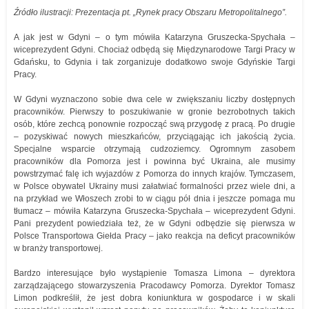
Źródło ilustracji: Prezentacja pt. „Rynek pracy Obszaru Metropolitalnego”.
A jak jest w Gdyni – o tym mówiła Katarzyna Gruszecka-Spychała –
wiceprezydent Gdyni. Chociaż odbędą się Międzynarodowe Targi Pracy w
Gdańsku, to Gdynia i tak zorganizuje dodatkowo swoje Gdyńskie Targi
Pracy.
W Gdyni wyznaczono sobie dwa cele w zwiększaniu liczby dostępnych
pracowników. Pierwszy to poszukiwanie w gronie bezrobotnych takich
osób, które zechcą ponownie rozpocząć swą przygodę z pracą. Po drugie
– pozyskiwać nowych mieszkańców, przyciągając ich jakością życia.
Specjalne wsparcie otrzymają cudzoziemcy. Ogromnym zasobem
pracowników dla Pomorza jest i powinna być Ukraina, ale musimy
powstrzymać falę ich wyjazdów z Pomorza do innych krajów. Tymczasem,
w Polsce obywatel Ukrainy musi załatwiać formalności przez wiele dni, a
na przykład we Włoszech zrobi to w ciągu pół dnia i jeszcze pomaga mu
tłumacz – mówiła Katarzyna Gruszecka-Spychała – wiceprezydent Gdyni.
Pani prezydent powiedziała też, że w Gdyni odbędzie się pierwsza w
Polsce Transportowa Giełda Pracy – jako reakcja na deficyt pracowników
w branży transportowej.
Bardzo interesujące było wystąpienie Tomasza Limona – dyrektora
zarządzającego stowarzyszenia Pracodawcy Pomorza. Dyrektor Tomasz
Limon podkreślił, że jest dobra koniunktura w gospodarce i w skali