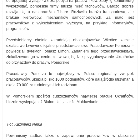
europejskiej wystąpił wzrost popytu na pracowników. Żeby tę koniunkturę
wykorzystać, pomorskie firmy muszą mieć fachowców. Bardzo dobrze
rozwija się u nas branża offshore. Rozkwita branża transportowa, ale
brakuje kierowców, mechaników samochodowych. Za mało jest
pracowników z wykształceniem wyższym, na przykład informatyków,
programistów.
Przedsiębiorcy chętnie zatrudniają obcokrajowców. Wkrótce zacznie
działać we Lwowie oficjalne przedstawicielstwo Pracodawców Pomorza –
powiedział dyrektor Tomasz Limon. Zadaniem tego przedstawicielstwa,
zlokalizowanego w centrum Lwowa, będzie przygotowywanie Ukraińców
do przyjazdów do pracy w Pomorskie.
Pracodawcy Pomorza to największy w Polsce regionalny związek
pracodawców. Skupia blisko 1000 podmiotów, które dają źródło utrzymania
około 70 000 zatrudnionym i ich rodzinom.
W Pomorskiem spośród cudzoziemców najwięcej pracuje Ukraińców.
Licznie występują też Białorusini, a także Mołdawianie.
Fot. Kazimierz Netka
Powinniśmy zadbać także o zapewnienie pracowników w obszarze