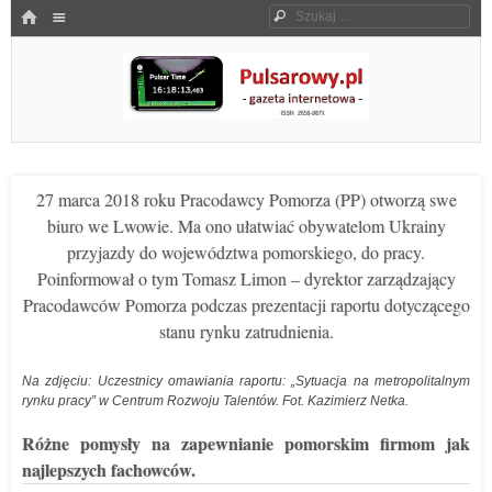
Menu
HOME
Szukaj
SKOCZ DO TREŚCI
Pulsarowy.pl
27 marca 2018 roku Pracodawcy Pomorza (PP) otworzą swe
biuro we Lwowie. Ma ono ułatwiać obywatelom Ukrainy
przyjazdy do województwa pomorskiego, do pracy.
Poinformował o tym Tomasz Limon – dyrektor zarządzający
Pracodawców Pomorza podczas prezentacji raportu dotyczącego
stanu rynku zatrudnienia.
Na zdjęciu: Uczestnicy omawiania raportu: „Sytuacja na metropolitalnym
rynku pracy” w Centrum Rozwoju Talentów. Fot. Kazimierz Netka.
Różne pomysły na zapewnianie pomorskim firmom jak
najlepszych fachowców.