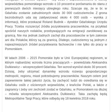
województwa pomorskiego wzrosło o 10 procent w porównaniu do stanu z
pierwszych dwóch miesięcy ubiegłego roku. Szacuje się, że w br. w
Gdańsku zostanie zatrudnionych około 30 000 cudzoziemców. Z grona
bezrobotnych uda się zaktywizować około 4 000 osób – wynika z
informacji, które przekazał Roland Budnik – dyrektor Gdańskiego Urzędu
Pracy. Trzeba rozszerzyć źródła pozyskiwania pracowników, na przykład
spośród naszych rodaków, przebywających na emigracji zarobkowej za
granicą. Nie ma jednak żadnych zachęt dla pracodawców w tym zakresie
ani dla Polaków, którzy są za granicą. Dlatego, cudzoziemcy są jednym z
najważniejszych źródeł pozyskiwania fachowców i nie tylko do pracy w
Pomorskiem.
W latach 2006 – 2015 Pomorskie było w Unii Europejskiej regionem, w
którym najbardziej wzrosła liczna pracujących – powiedziała Aleksandra
Dulkiewicz – wiceprezydent Gdańska. Ten wzrost wyniósł około 30 procent.
Dzisiaj, żeby utrzymać dynamikę wzrostu rozwoju gospodarczego
metropolii, regionu, miast potrzebujemy pracowników. Naszym celem jest
zapewnienie takiej jakości życia, by zachęcić ludzi do osiedlania się w
Gdańsku osób z ościennych województw, z krańców Polski, a także z
zagranicy i żeby oni zechcieli zostać w Gdańsku, w Pomorskiem na dłużej
– mówiła wiceprezydent Aleksandra Dulkiewicz. Taka zachętą będą
Metropolitalne Targi Pracy, które odbędą się 18 kwietnia 2018 roku.