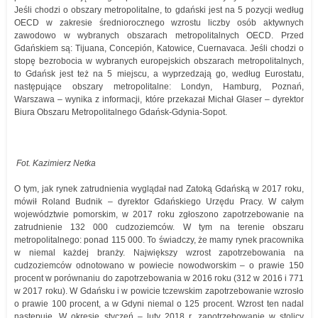
Jeśli chodzi o obszary metropolitalne, to gdański jest na 5 pozycji według
OECD w zakresie średniorocznego wzrostu liczby osób aktywnych
zawodowo w wybranych obszarach metropolitalnych OECD. Przed
Gdańskiem są: Tijuana, Concepión, Katowice, Cuernavaca. Jeśli chodzi o
stopę bezrobocia w wybranych europejskich obszarach metropolitalnych,
to Gdańsk jest też na 5 miejscu, a wyprzedzają go, według Eurostatu,
następujące obszary metropolitalne: Londyn, Hamburg, Poznań,
Warszawa – wynika z informacji, które przekazał Michał Glaser – dyrektor
Biura Obszaru Metropolitalnego Gdańsk-Gdynia-Sopot.
Fot. Kazimierz Netka
O tym, jak rynek zatrudnienia wyglądał nad Zatoką Gdańską w 2017 roku,
mówił Roland Budnik – dyrektor Gdańskiego Urzędu Pracy. W całym
województwie pomorskim, w 2017 roku zgłoszono zapotrzebowanie na
zatrudnienie 132 000 cudzoziemców. W tym na terenie obszaru
metropolitalnego: ponad 115 000. To świadczy, że mamy rynek pracownika
w niemal każdej branży. Największy wzrost zapotrzebowania na
cudzoziemców odnotowano w powiecie nowodworskim – o prawie 150
procent w porównaniu do zapotrzebowania w 2016 roku (312 w 2016 i 771
w 2017 roku). W Gdańsku i w powicie tczewskim zapotrzebowanie wzrosło
o prawie 100 procent, a w Gdyni niemal o 125 procent. Wzrost ten nadal
następuje. W okresie styczeń – luty 2018 r. zapotrzebowanie w stolicy