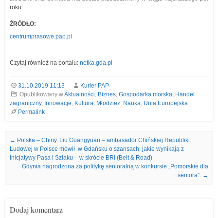
roku.
ŹRÓDŁO:
centrumprasowe.pap.pl
Czytaj również na portalu:
netka.gda.pl
31.10.2019 11:13
Kurier PAP
Opublikowany w
Aktualności
,
Biznes
,
Gospodarka morska
,
Handel
zagraniczny
,
Innowacje
,
Kultura
,
Młodzież
,
Nauka
,
Unia Europejska
Permalink
Nawigacja we wpisach
←
Polska – Chiny. Liu Guangyuan – ambasador Chińskiej Republiki
Ludowej w Polsce mówił w Gdańsku o szansach, jakie wynikają z
Inicjatywy Pasa i Szlaku – w skrócie BRI (Belt & Road)
Gdynia nagrodzona za politykę senioralną w konkursie „Pomorskie dla
seniora”.
→
Dodaj komentarz