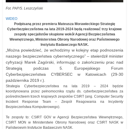
Fot. PAP/S. Leszczyński
WIDEO
Podpisaną przez premiera Mateusza Morawieckiego Strategię
Cyberbezpieczeństwa na lata 2019-2024 będą realizować trzy krajowe
zespoły specjalistów skupione wokół Agencji Bezpieczeństwa
Wewnętrznego, Ministerstwa Obrony Narodowej oraz Państwowego
Instytutu Badawczego NASK.
„Można powiedzieć, że wchodzimy w kolejny etap podnoszenia
naszego bezpieczeństwa cybernetycznego” – stwierdził minister
cyfryzacji Marek Zagórski, informując o zakończeniu prac nad
Strategią podczas 5. Europejskiego Forum
Cyberbezpieczeństwa CYBERSEC w Katowicach (29-30
października 2019 r.).
Strategia Cyberbezpieczeństwa na lata 2019 – 2024 będzie
koordynowana przez pełnomocnika rządu ds. cyberbezpieczeństwa za
pośrednictwem trzech krajowych zespołów CSIRT (ang. Computer Security
Incident Response Team – Zespół Reagowania na Incydenty
Bezpieczeństwa Komputerowego).
Te zespoły to: CSIRT GOV w Agencji Bezpieczeństwa Wewnętrznego,
CSIRT MON w Ministerstwie Obrony Narodowej oraz CSIRT NASK w
Państwowym Instytucie Badawczym NASK.