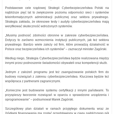
Podstawowe cele rządowej Strategii Cyberbezpieczeństwa Polski na
najbliższe pięć lat to zwiększenie poziomu odporności sieci i systemów
teleinformatycznych administracji publicznej oraz sektora prywatnego.
Strategia zakłada, że okresowe testy i audyty cyberbezpieczeństwa mają
weryfikować skuteczność wdrożonych systemów.
„Musimy podnosić zdolności obronne w zakresie cyberbezpieczeństwa.
Dotyczy to zarówno wzmocnienia instytucji publicznych, jak też sektora
prywatnego. Bardzo wiele zależy od firm, które prowadzą działalność w
Polsce oraz bezpieczeństwa ich systemów” – zaznaczył minister Zagórski.
Według niego, Strategia Cyberbezpieczeństwa będzie realizowana między
innymi przez podnoszenie świadomości obywateli oraz kompetencji służb.
Jednym z założeń programu jest też zaangażowanie polskich firm do
budowy rozwiązań z zakresu cyberbezpieczeństwa. Kluczowa będzie też
współpraca z partnerami zagranicznymi.
„Konieczne jest budowanie systemu certyfikacji z innymi państwami. To
przyspieszy tworzenie rozwiązań w oparciu o sprawdzone urządzenia i
oprogramowanie” – podsumował Marek Zagórski.
Szczegółowy plan działań w ramach przyjętego dokumentu wraz ze
źródłami finansowania ma zostać przedstawiony w ciągu najbliższego pół