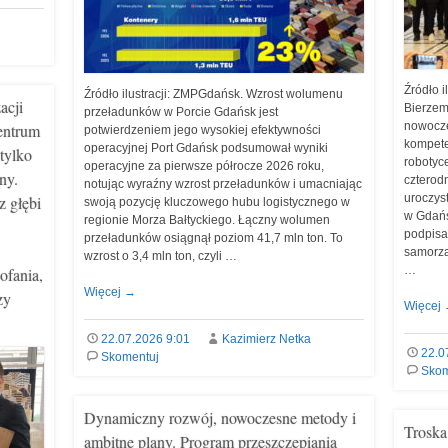
Źródło 
Źródło ilustracji: ZMPGdańsk. Wzrost wolumenu
acji
Bierzem
przeładunków w Porcie Gdańsk jest
nowocze
entrum
potwierdzeniem jego wysokiej efektywności
kompete
operacyjnej Port Gdańsk podsumował wyniki
tylko
robotyc
operacyjne za pierwsze półrocze 2026 roku,
ny.
czterod
notując wyraźny wzrost przeładunków i umacniając
uroczys
 głębi
swoją pozycję kluczowego hubu logistycznego w
w Gdańs
regionie Morza Bałtyckiego. Łączny wolumen
podpisa
przeładunków osiągnął poziom 41,7 mln ton. To
samorzą
wzrost o 3,4 mln ton, czyli …
…
ofania,
Więcej
→
zy
Więcej
22.07.2026 9:01
Kazimierz Netka
22.0
Skomentuj
Skom
Dynamiczny rozwój, nowoczesne metody i
Troska
ambitne plany. Program przeszczepiania