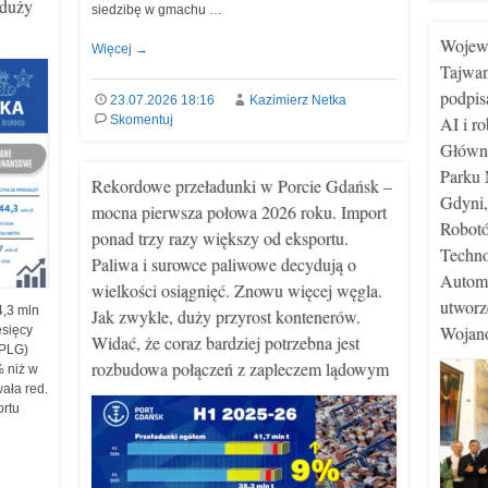
 duży
siedzibę w gmachu …
Wojewó
Więcej
→
Tajwan
podpis
23.07.2026 18:16
Kazimierz Netka
Skomentuj
AI i r
Główn
Parku
Rekordowe przeładunki w Porcie Gdańsk –
Gdyni
mocna pierwsza połowa 2026 roku. Import
Robot
ponad trzy razy większy od eksportu.
Techno
Paliwa i surowce paliwowe decydują o
Automa
wielkości osiągnięć. Znowu więcej węgla.
utworz
4,3 mln
Jak zwykle, duży przyrost kontenerów.
Wojan
esięcy
Widać, że coraz bardziej potrzebna jest
(PLG)
rozbudowa połączeń z zapleczem lądowym
% niż w
ała red.
ortu