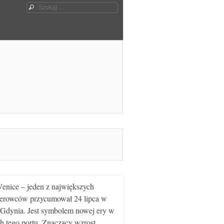
Szukaj
nice – jeden z największych
erowców przycumował 24 lipca w
 Gdynia. Jest symbolem nowej ery w
ch tego portu. Znaczący wzrost