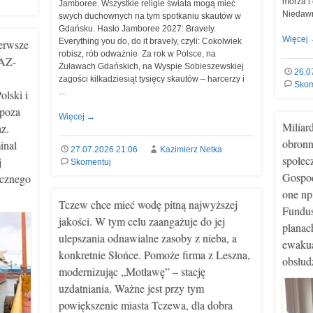
morza i
Jamboree. Wszystkie religie świata mogą mieć
Niedaw
swych duchownych na tym spotkaniu skautów w
Gdańsku. Hasło Jamboree 2027: Bravely.
Więcej
Everything you do, do it bravely, czyli: Cokolwiek
ierwsze
robisz, rób odważnie Za rok w Polsce, na
GAZ-
Żuławach Gdańskich, na Wyspie Sobieszewskiej
26.0
zagości kilkadziesiąt tysięcy skautów – harcerzy i
Skom
…
olski i
spoza
Więcej
→
Miliar
z.
obronn
inal
27.07.2026 21:06
Kazimierz Netka
społec
j
Skomentuj
Gospod
ycznego
one np
Tczew chce mieć wodę pitną najwyższej
Fundus
jakości. W tym celu zaangażuje do jej
planac
ulepszania odnawialne zasoby z nieba, a
ewakua
konkretnie Słońce. Pomoże firma z Leszna,
obsłud
modernizując „Motławę” – stację
uzdatniania. Ważne jest przy tym
powiększenie miasta Tczewa, dla dobra