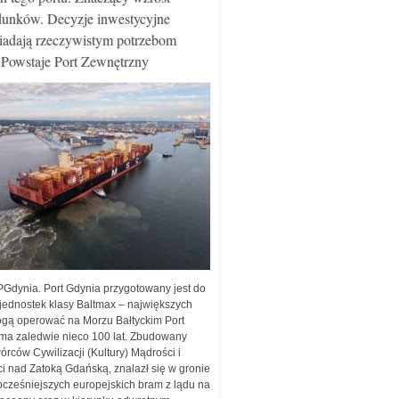
dunków. Decyzje inwestycyjne
adają rzeczywistym potrzebom
 Powstaje Port Zewnętrzny
PGdynia. Port Gdynia przygotowany jest do
 jednostek klasy Baltmax – największych
ogą operować na Morzu Bałtyckim Port
ma zaledwie nieco 100 lat. Zbudowany
órców Cywilizacji (Kultury) Mądrości i
i nad Zatoką Gdańską, znalazł się w gronie
cześniejszych europejskich bram z lądu na