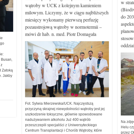
w stra
wątroby w UCK z kolejnym kamieniem
(Biodi
milowym. Liczymy, że w ciągu najbliższych
do 203
miesięcy wykonamy pierwszą perfuzję
aspekt
pozaustrojową wątroby w normotermii –
planowa
mówi dr hab. n. med. Piotr Domagała
stosow
ie
ego
oddzi
ie:
 Busan,
 z
d Zatoką
e. Jakby
Fot. Sylwia Mierzewska/UCK. Najczęstszą
przyczyną skrajnej niewydolności wątroby jest jej
uszkodzenie toksyczne, głównie spowodowane
nadużywaniem alkoholu Już 400 wątrób
Na zdję
przeszczepili specjaliści z Uniwersyteckiego
Helu cz
Centrum Transplantacji i Chorób Wątroby, które
przez O