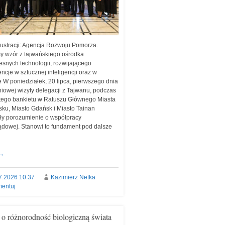
ilustracji: Agencja Rozwoju Pomorza.
y wzór z tajwańskiego ośrodka
snych technologii, rozwijającego
ncje w sztucznej inteligencji oraz w
e W poniedziałek, 20 lipca, pierwszego dnia
niowej wizyty delegacji z Tajwanu, podczas
tego bankietu w Ratuszu Głównego Miasta
ku, Miasto Gdańsk i Miasto Tainan
ły porozumienie o współpracy
dowej. Stanowi to fundament pod dalsze
→
7.2026 10:37
Kazimierz Netka
entuj
 o różnorodność biologiczną świata