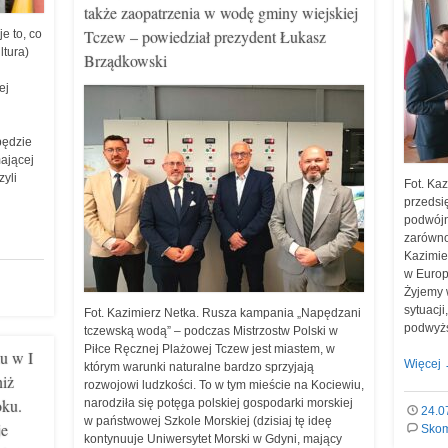
także zaopatrzenia w wodę gminy wiejskiej
Tczew – powiedział prezydent Łukasz
 to, co
ltura)
Brządkowski
ej
będzie
mającej
yli
Fot. Kaz
przedsi
podwójn
zarówno
Kazimie
w Europ
Żyjemy 
sytuacj
Fot. Kazimierz Netka. Rusza kampania „Napędzani
podwyż
tczewską wodą” – podczas Mistrzostw Polski w
Piłce Ręcznej Plażowej Tczew jest miastem, w
u w I
Więcej
którym warunki naturalne bardzo sprzyjają
niż
rozwojowi ludzkości. To w tym mieście na Kociewiu,
oku.
narodziła się potęga polskiej gospodarki morskiej
24.0
w państwowej Szkole Morskiej (dzisiaj tę ideę
je
Skom
kontynuuje Uniwersytet Morski w Gdyni, mający