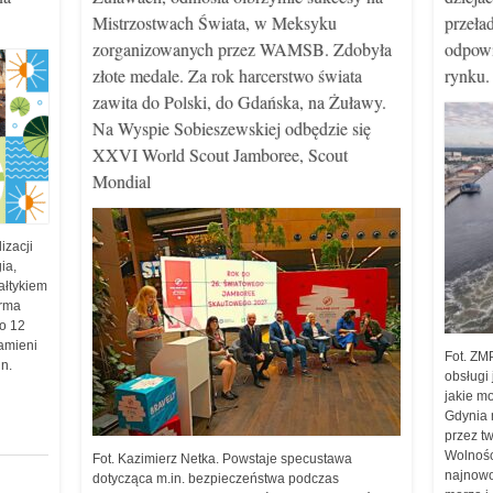
Mistrzostwach Świata, w Meksyku
przeła
zorganizowanych przez WAMSB. Zdobyła
odpowi
złote medale. Za rok harcerstwo świata
rynku.
zawita do Polski, do Gdańska, na Żuławy.
Na Wyspie Sobieszewskiej odbędzie się
XXVI World Scout Jamboree, Scout
Mondial
izacji
ia,
ałtykiem
arma
do 12
zamieni
Fot. ZM
in.
obsługi
jakie m
Gdynia 
przez tw
Wolnośc
Fot. Kazimierz Netka. Powstaje specustawa
najnowo
dotycząca m.in. bezpieczeństwa podczas