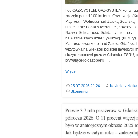
Fot. GAZ-SYSTEM. GAZ-SYSTEM kontynuuje
zaczęła ponad 100 lat temu Cywilizacja (Ku
Mądrości i Wolności nad Zatoką Gdańską –
umacnianie Polski suwerennej, nowoczesn
Nazwa: Solidarność, Solidarity – jedno z
najważniejszych dzieł Cywilizacji (Kultury) i
Mądrości stworzonej nad Zatoką Gdańską 
wizytówką największej polskiej inwestycji 
służyć importowi gazu w Gdańsku: FSRU, cz
pływającego gazoportu, …
Więcej
→
25.07.2026 21:26
Kazimierz Netka
Skomentuj
Prawie 3,7 mln pasażerów w Gdańsk
półroczu 2026. O 11 procent więcej 
było w analogicznym okresie 2025 r
Jak będzie w całym roku – zadecydu