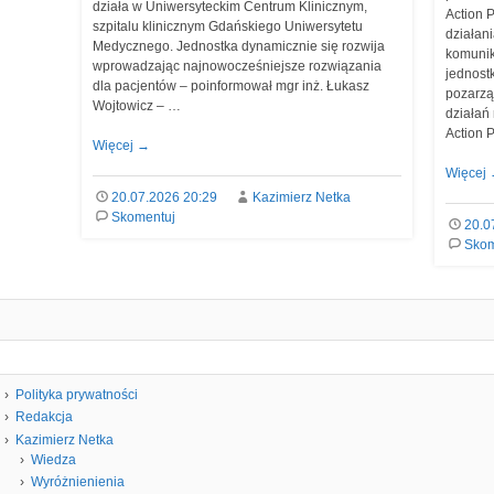
działa w Uniwersyteckim Centrum Klinicznym,
Action 
szpitalu klinicznym Gdańskiego Uniwersytetu
działan
Medycznego. Jednostka dynamicznie się rozwija
komunik
wprowadzając najnowocześniejsze rozwiązania
jednost
dla pacjentów – poinformował mgr inż. Łukasz
pozarzą
Wojtowicz – …
działań 
Action 
Więcej
→
Więcej
20.07.2026 20:29
Kazimierz Netka
Skomentuj
20.0
Skom
Polityka prywatności
Redakcja
Kazimierz Netka
Wiedza
Wyróżnienienia