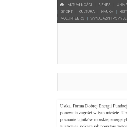
Menu
HOME
SKOCZ DO TREŚCI
AKTUALNOŚCI
BIZNES
UNIA
SPORT
KULTURA
NAUKA
HIS
VOLUNTEERS
WYNALAZKI I POMYS
Pulsarowy.pl
Ustka. Farma Dobrej Energii Fundac
ponownie zagości w tym mieście. U
poznanie tajników morskiej energety
wiatrowej, pokaże jak powstaje zielo