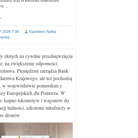
 oceany oraz w kierunku odwrotnym.
no …
→
7.2026 7:36
Kazimierz Netka
entuj
dy złotych na cywilne przedsięwzięcia
e, na zwiększenie odporności
zeństwa. Pieniędzmi zarządza Bank
arstwa Krajowego, ale też pochodzą
. w województwie pomorskim z
zy Europejskich dla Pomorza. W
h: kupno lokomotyw i wagonów do
cji ludności, szkolenie młodzieży w
ze dronów