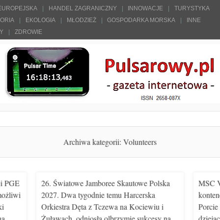
 EUROPEJSKA
HANDEL ZAGRANICZNY
INNOWACJE
TURYSTYKA
TORIA
EKOLOGIA
MŁODZIEŻ
GOSPODARKA MORSKA
INNE
ŁY
ZDROWIE
Archiwa kategorii:
Volunteers
ji PGE
26. Światowe Jamboree Skautowe Polska
MSC Ve
możliwi
2027. Dwa tygodnie temu Harcerska
konten
ki
Orkiestra Dęta z Tczewa na Kociewiu i
Porcie
na
Żuławach, odniosła olbrzymie sukcesy na
dzieja