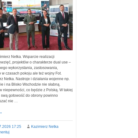
imierz Netka. Wsparcie realizacji
ęwzięć, projektów o charakterze dual use –
ego wykorzystania, zastosowania,
 w czasach pokoju ale też wojny Fot.
rz Netka. Nastroje i działania wojenne np.
ie i na Blisko Wschodzie nie słabną.
w niepewności, co będzie z Polską. W takiej
i, swą gotowość do obrony powinno
szać nie …
→
7.2026 17:25
Kazimierz Netka
entuj