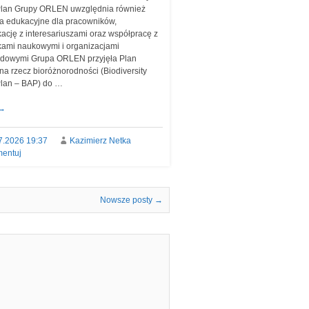
Plan Grupy ORLEN uwzględnia również
ia edukacyjne dla pracowników,
ację z interesariuszami oraz współpracę z
kami naukowymi i organizacjami
dowymi Grupa ORLEN przyjęła Plan
na rzecz bioróżnorodności (Biodiversity
Plan – BAP) do …
→
7.2026 19:37
Kazimierz Netka
entuj
Nowsze posty
→