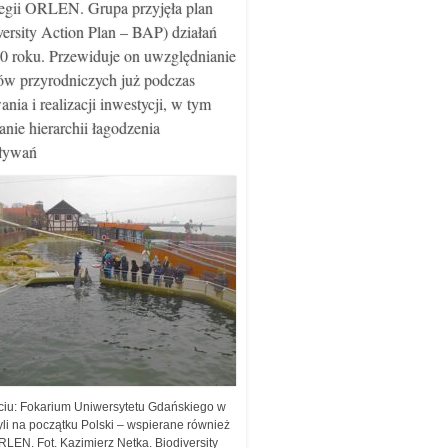
tegii ORLEN. Grupa przyjęła plan
versity Action Plan – BAP) działań
0 roku. Przewiduje on uwzględnianie
ów przyrodniczych już podczas
nia i realizacji inwestycji, w tym
anie hierarchii łagodzenia
aływań
ciu: Fokarium Uniwersytetu Gdańskiego w
yli na początku Polski – wspierane również
RLEN. Fot. Kazimierz Netka. Biodiversity