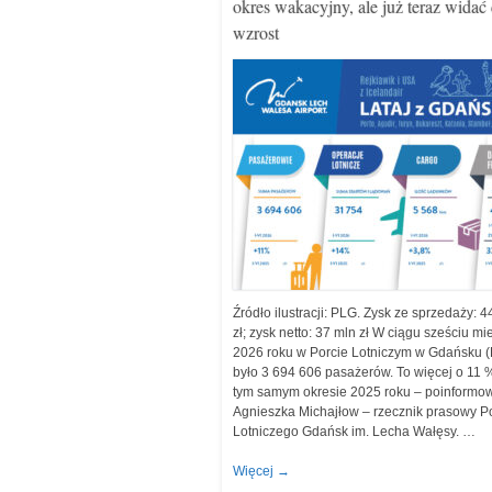
okres wakacyjny, ale już teraz widać
wzrost
Źródło ilustracji: PLG. Zysk ze sprzedaży: 4
zł; zysk netto: 37 mln zł W ciągu sześciu mi
2026 roku w Porcie Lotniczym w Gdańsku 
było 3 694 606 pasażerów. To więcej o 11 
tym samym okresie 2025 roku – poinformow
Agnieszka Michajłow – rzecznik prasowy P
Lotniczego Gdańsk im. Lecha Wałęsy. …
Więcej
→