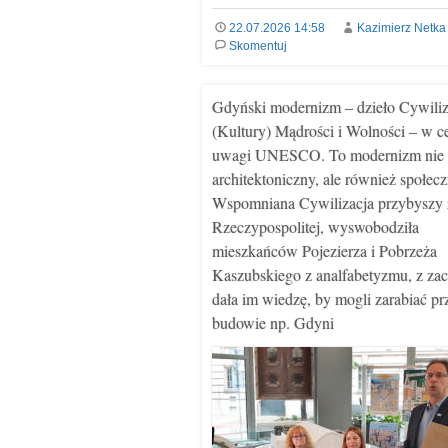
22.07.2026 14:58
Kazimierz Netka
Skomentuj
Gdyński modernizm – dzieło Cywiliz
(Kultury) Mądrości i Wolności – w c
uwagi UNESCO. To modernizm nie 
architektoniczny, ale również społecz
Wspomniana Cywilizacja przybyszy z
Rzeczypospolitej, wyswobodziła
mieszkańców Pojezierza i Pobrzeża
Kaszubskiego z analfabetyzmu, z zac
dała im wiedzę, by mogli zarabiać pr
budowie np. Gdyni