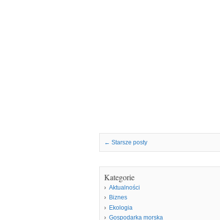
Nawigacja we wpisach
←
Starsze posty
Kategorie
Aktualności
Biznes
Ekologia
Gospodarka morska