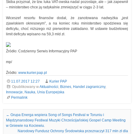
Skiba przyznał, że tzw. luka VAT-owska nadal pozostaje, ale – jak zapewnił
– ministerstwo chce ją radykalnie zmniejszyć w ciągu 2-3 lat.
Wiceszef resortu finansów dodał, że zanotowana nadwyżka „jest
zjawiskiem okresowym”, a na koniec roku ministerstwo spodziewa się
deficytu, choć niższego niż pierwotnie zakładano. W ustawie budżetowej
limit deficytu wpisano na 59,3 mld zł.
Źródło: Codzienny Serwis Informacyjny PAP
mp/
Źródło:
www.kurier.pap.pl
11.07.2017 12:27
Kurier PAP
Opublikowany w
Aktualności
,
Biznes
,
Handel zagraniczny
,
Innowacje
,
Nauka
,
Unia Europejska
Permalink
Nawigacja we wpisach
←
Grupa Energa wspiera Song of Songs Festival w Toruniu i
Międzynarodowy Festiwal Muzyki Chrześcijańskiej Gospel Camp Meeting
w Gniewie na Kociewiu.
Narodowy Fundusz Ochrony Środowiska przeznaczył 317 mln zł dla