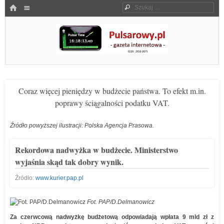
Menu
HOME
Szukaj
SKOCZ DO TREŚCI
Pulsarowy.pl
Coraz więcej pieniędzy w budżecie państwa. To efekt m.in.
poprawy ściągalności podatku VAT.
Źródło powyższej ilustracji: Polska Agencja Prasowa.
Rekordowa nadwyżka w budżecie. Ministerstwo
wyjaśnia skąd tak dobry wynik.
Źródło:
www.kurier.pap.pl
Fot. PAP/D.Delmanowicz
Za czerwcową nadwyżkę budżetową odpowiadają wpłata 9 mld zł z