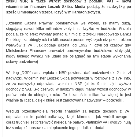
zysku NBP, a także wzrost dochodów z podatku VAT – mówi
wiceminister finansów Leszek Skiba. Media podają, że nadwyżkę po
sześciu miesiącach trzeba liczyć w miliardach złotych.
„Dziennik Gazeta Prawna” poinformował we wtorek, że mamy dużą,
sięgającą nawet kilku miliardów złotych nadwyżkę w budżecie. Gazeta
podała, że to efekt wypłaty ponad 8,7 mld zł z zysku Narodowego Banku
Polskiego za ubiegły rok i o kilkanaście procent wyższych niż przed rokiem
wpływów z VAT. Jak podaje gazeta, od 1992 r., czyli od czasów gdy
Ministerstwo Finansów prowadzi porównywalne budżetowe statystyki,
nigdy takiego wyniku nie udało się osiągnąć na tym etapie wykonania
ustawy budżetowej.
Według „DGP” sama wpłata z NBP powinna dać budżetowi ok. 2 mld zł
nadwyżki. Wiceminister Leszek Skiba potwierdził w rozmowie z TVP Info,
że za nadwyżkę odpowiada wpłata z NBP (blisko 9 mld zł) i wyższe
dochody z VAT. „Po czerwcu w dalszym ciągu mamy wzrost dochodów w
porównaniu do ubiegłego roku. Te kilkanaście miliardów więcej to jest
właśnie ta liczba, dzięki której jest zanotowana nadwyżka” – podkreślił.
Według przedstawiciela resortu finansów za lepsze dochody z VAT
odpowiada m.in. pakiet paliwowy, dzięki któremu – jak zwrócił uwagę –
coraz trudniej jest przemycić nielegalne paliwo. Płatników VAT dyscyplinują
też sankcje finansowe za niepłacenie tego podatku – dodał.