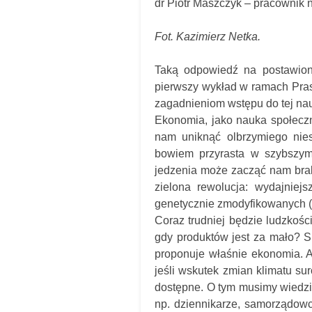
dr Piotr Maszczyk – pracownik
Fot. Kazimierz Netka.
Taką odpowiedź na postawion
pierwszy wykład w ramach Pra
zagadnieniom wstępu do tej nau
Ekonomia, jako nauka społeczn
nam uniknąć olbrzymiego nie
bowiem przyrasta w szybszym
jedzenia może zacząć nam brako
zielona rewolucja: wydajnie
genetycznie zmodyfikowanych (
Coraz trudniej będzie ludzkośc
gdy produktów jest za mało? Sp
proponuje właśnie ekonomia. A
jeśli wskutek zmian klimatu su
dostępne. O tym musimy wiedzi
np. dziennikarze, samorządowc