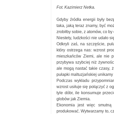
Fot. Kazimierz Netka.
Gdyby źródła energii były bez
taka, jaką teraz znamy, być mo
zrobiłby sobie, z atomów, co by
Niestety, ludzkości nie udało s
Odkryli zaś, na szczęście, pu
który ostrzega nas: wzrost p
mieszkańców Ziemi, ale nie p
przybywa szybciej niż żywności)
ale mogą nastać takie czasy, ż
pułapki maltuzjańskiej unikamy –
Podczas wykładu przypomnian
wzrost usiłuje się połączyć z 
tyle dóbr, ile konsumuje przec
globów jak Ziemia.
Ekonomia jest więc smutną 
produkować. Wytwarzamy to, cze