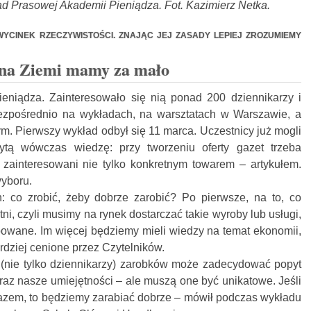
ad Prasowej Akademii Pieniądza. Fot. Kazimierz Netka.
YCINEK RZECZYWISTOŚCI. ZNAJĄC JEJ ZASADY LEPIEJ ZROZUMIEMY
o na Ziemi mamy za mało
niądza. Zainteresowało się nią ponad 200 dziennikarzy i
ezpośrednio na wykładach, na warsztatach w Warszawie, a
m. Pierwszy wykład odbył się 11 marca. Uczestnicy już mogli
ytą wówczas wiedzę: przy tworzeniu oferty gazet trzeba
 zainteresowani nie tylko konkretnym towarem – artykułem.
yboru.
h: co zrobić, żeby dobrze zarobić? Po pierwsze, na to, co
i, czyli musimy na rynek dostarczać takie wyroby lub usługi,
powane. Im więcej będziemy mieli wiedzy na temat ekonomii,
rdziej cenione przez Czytelników.
(nie tylko dziennikarzy) zarobków może zadecydować popyt
oraz nasze umiejętności – ale muszą one być unikatowe. Jeśli
azem, to będziemy zarabiać dobrze – mówił podczas wykładu