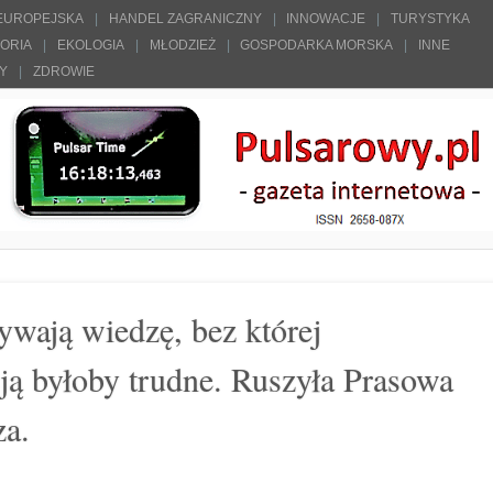
 EUROPEJSKA
HANDEL ZAGRANICZNY
INNOWACJE
TURYSTYKA
TORIA
EKOLOGIA
MŁODZIEŻ
GOSPODARKA MORSKA
INNE
ŁY
ZDROWIE
ywają wiedzę, bez której
ją byłoby trudne. Ruszyła Prasowa
za.