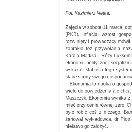
Fot. Kazimierz Netka.
Zajęcia w sobotę 11 marca, dot
(PKB), inflacja, wzrost gosp
rozwinięty i prowadzący mówił t
zabrakło też przywołania naz
Karola Marksa i Róży Luksembu
ekonomii politycznej socjaliz
wskazali słabości tego systemu
słabe strony swego gospodarowa
– Ekonomia to nauka o gospoda
wiele do powiedzenia ale chcą 
Maszczyk. Ekonomia wynika z „r
mieć przy cenie równej zero. C
było robić coś z niczego. Ban
żartował wykładowca, dr Piotr
niełatwo go założyć.