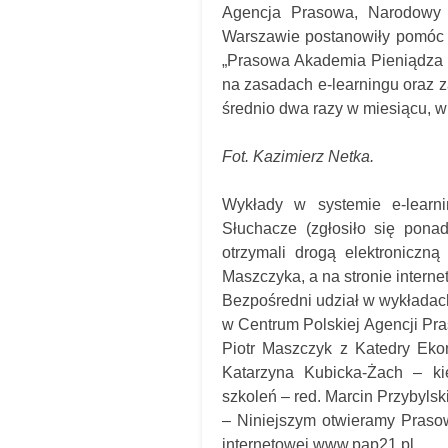
Agencja Prasowa, Narodowy 
Warszawie postanowiły pomóc 
„Prasowa Akademia Pieniądza X
na zasadach e-learningu oraz 
średnio dwa razy w miesiącu, w
Fot. Kazimierz Netka.
Wykłady w systemie e-learni
Słuchacze (zgłosiło się pona
otrzymali drogą elektroniczną
Maszczyka, a na stronie internet
Bezpośredni udział w wykładach
w Centrum Polskiej Agencji Pra
Piotr Maszczyk z Katedry Eko
Katarzyna Kubicka-Żach – k
szkoleń – red. Marcin Przybylsk
– Niniejszym otwieramy Praso
internetowej www.pap21.pl .