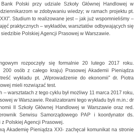
Bank Polski przy udziale Szkoły Głównej Handlowej w
dziennikarzom w zdobywaniu wiedzy; w ramach projektu pt.
XI”. Studium to realizowane jest – jak już wspomnieliśmy –
zajęć praktycznych – wykładów, warsztatów odbywających się
 siedzibie Polskiej Agencji Prasowej w Warszawie.
ngowym rozpoczęły się formalnie 20 lutego 2017 roku.
d 200 osób z całego kraju) Prasowej Akademii Pieniądza
 treść wykładu pt. „Wprowadzenie do ekonomii” dr. Piotra
owej mieli rozwiązać test.
 – warsztatach z tego cyklu był możliwy 11 marca 2017 roku,
sowej w Warszawie. Realizatorami tego wykładu byli m.in.: dr
nomii II Szkoły Głównej Handlowej w Warszawie oraz red.
ierownik Serwisu Samorządowego PAP i koordynator ds.
i z Polskiej Agencji Prasowej.
wą Akademię Pieniądza XXI- zachęcał komunikat na stronie