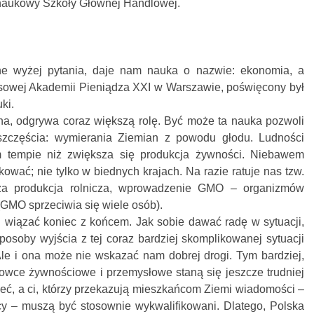
 naukowy Szkoły Głównej Handlowej.
e wyżej pytania, daje nam nauka o nazwie: ekonomia, a
sowej Akademii Pieniądza XXI w Warszawie, poświęcony był
ki.
a, odgrywa coraz większą rolę. Być może ta nauka pozwoli
szczęścia: wymierania Ziemian z powodu głodu. Ludności
 tempie niż zwiększa się produkcja żywności. Niebawem
wać; nie tylko w biednych krajach. Na razie ratuje nas tzw.
jsza produkcja rolnicza, wprowadzenie GMO – organizmów
GMO sprzeciwia się wiele osób).
i wiązać koniec z końcem. Jak sobie dawać radę w sytuacji,
osoby wyjścia z tej coraz bardziej skomplikowanej sytuacji
le i ona może nie wskazać nam dobrej drogi. Tym bardziej,
rowce żywnościowe i przemysłowe staną się jeszcze trudniej
eć, a ci, którzy przekazują mieszkańcom Ziemi wiadomości –
y – muszą być stosownie wykwalifikowani. Dlatego, Polska