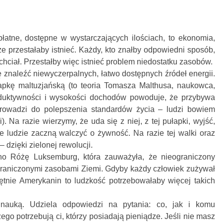
płatne, dostępne w wystarczających ilościach, to ekonomia,
że przestałaby istnieć. Każdy, kto znałby odpowiedni sposób,
 chciał. Przestałby więc istnieć problem niedostatku zasobów.
ię znaleźć niewyczerpalnych, łatwo dostępnych źródeł energii.
łapkę maltuzjańską (to teoria Tomasza Malthusa, naukowca,
roduktywności i wysokości dochodów powoduje, że przybywa
rowadzi do polepszenia standardów życia – ludzi bowiem
. Na razie wierzymy, że uda się z niej, z tej pułapki, wyjść,
e ludzie zaczną walczyć o żywność. Na razie tej walki oraz
 dzięki zielonej rewolucji.
o Różę Luksemburg, która zauważyła, że nieograniczony
ograniczonymi zasobami Ziemi. Gdyby każdy człowiek zużywał
iętnie Amerykanin to ludzkość potrzebowałaby więcej takich
nauką. Udziela odpowiedzi na pytania: co, jak i komu
go potrzebują ci, którzy posiadają pieniądze. Jeśli nie masz