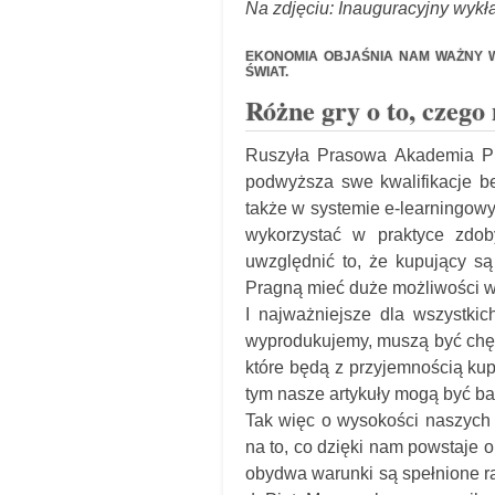
Na zdjęciu: Inauguracyjny wykł
EKONOMIA OBJAŚNIA NAM WAŻNY W
ŚWIAT.
Różne gry o to, czeg
Ruszyła Prasowa Akademia Pie
podwyższa swe kwalifikacje b
także w systemie e-learningowy
wykorzystać w praktyce zdob
uwzględnić to, że kupujący są
Pragną mieć duże możliwości w
I najważniejsze dla wszystkic
wyprodukujemy, muszą być chętn
które będą z przyjemnością ku
tym nasze artykuły mogą być ba
Tak więc o wysokości naszych 
na to, co dzięki nam powstaje 
obydwa warunki są spełnione r