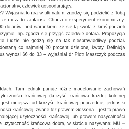
acjonalny, człowiek gospodarujący.
 Wyjaśnia to gra w ultimatum: zgodzę się podzielić z Tobą
 ze mi za to zapłacisz. Chodzi o eksperyment ekonomiczny:
00 dolarów, pod warunkiem, że się tą kwotą z kimś podzieli
przyjmie, np. zgodzi się przyjąć zaledwie dolara. Propozycja
e ludzie nie godzą się na tak niesprawiedliwy podział.
dostaną co najmniej 20 procent dzielonej kwoty. Definicja
us wynosi 66 do 33 – wyjaśniał dr Piotr Maszczyk podczas
ełdach. Tam jednak panuje różne modelowanie zachowań
żyteczności krańcowej (korzyść krańcowa każdej kolejnej
jest mniejsza od korzyści krańcowej poprzedniej jednostki
zności krańcowej, zwane też prawem Gossena – jest to prawo
lejącej użyteczności krańcowej lub prawem nasycalności
że użyteczność krańcowa dobra, w skrócie nazywana: MU –