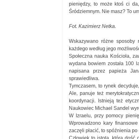
pieniędzy, to może ktoś ci d
Śródziemnym. Nie masz? To u
Fot. Kazimierz Netka.
Wskazywano różne sposoby ra
każdego według jego możliwośc
Społeczna nauka Kościoła, zaw
wydana bowiem została 100 la
napisana przez papieża Jan
sprawiedliwa.
Tymczasem, to rynek decyduje, 
Ale, panuje też merytokratycz
koordynacji. Istnieją też etyc
Naukowiec Michael Sandel wyró
W Izraelu, przy pomocy pien
Wprowadzono kary finansowe z
zaczęli płacić, to spóźnienia po
Człowiek to istota, która dość 