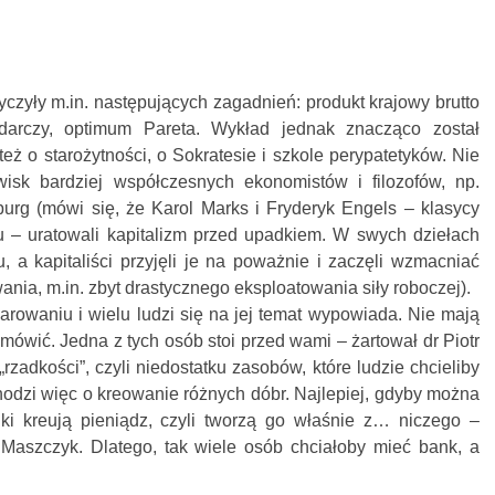
yczyły m.in. następujących zagadnień: produkt krajowy brutto
odarczy, optimum Pareta. Wykład jednak znacząco został
eż o starożytności, o Sokratesie i szkole perypatetyków. Nie
wisk bardziej współczesnych ekonomistów i filozofów, np.
rg (mówi się, że Karol Marks i Fryderyk Engels – klasycy
mu – uratowali kapitalizm przed upadkiem. W swych dziełach
, a kapitaliści przyjęli je na poważnie i zaczęli wzmacniać
nia, m.in. zbyt drastycznego eksploatowania siły roboczej).
rowaniu i wielu ludzi się na jej temat wypowiada. Nie mają
mówić. Jedna z tych osób stoi przed wami – żartował dr Piotr
zadkości”, czyli niedostatku zasobów, które ludzie chcieliby
hodzi więc o kreowanie różnych dóbr. Najlepiej, gdyby można
ki kreują pieniądz, czyli tworzą go właśnie z… niczego –
 Maszczyk. Dlatego, tak wiele osób chciałoby mieć bank, a