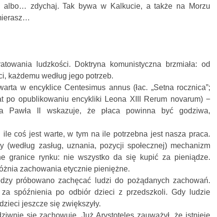
a, albo… zdychaj. Tak bywa w Kalkucie, a także na Morzu
mierasz…
towania ludzkości. Doktryna komunistyczna brzmiała: od
i, każdemu według jego potrzeb.
arta w encyklice Centesimus annus (łac. „Setna rocznica”;
t po opublikowaniu encykliki Leona XIII Rerum novarum) −
a Pawła II wskazuje, że płaca powinna być godziwa,
ile coś jest warte, w tym na ile potrzebna jest nasza praca.
ny (według zasług, uznania, pozycji społecznej) mechanizm
zne granice rynku: nie wszystko da się kupić za pieniądze.
żnia zachowania etycznie pieniężne.
iędzy próbowano zachęcać ludzi do pożądanych zachowań.
a spóźnienia po odbiór dzieci z przedszkoli. Gdy ludzie
 dzieci jeszcze się zwiększyły.
dziwnie się zachowuje. Już Arystoteles zauważył, że istnieje