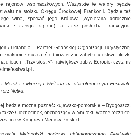
cie rejonów wspinaczkowych. Wszystkie te walory będzie
iwalu na stoisku Okręgu Środkowej Frankonii. Będzie też
iego wina, spotkać jego Królową (wybierana dorocznie
wina z całego regionu), a także posłuchać tradycyjnej
en / Holandia – Partner Gdańskiej Organizacji Turystycznej
o znakomite muzea, średniowieczne zabytki, urokliwe uliczki
a ulicach i „Trzy siostry”- największy pub w Europie- czytamy
timefestiwal.pl .
ca Morska i Mierzeja Wiślana na ubiegłorocznym Festiwalu
mierz Netka.
liżej będzie można poznać: kujawsko-pomorskie – Bydgoszcz,
a także Ciechocinek, obchodzący w tym roku ważne rocznice,
czestników Kongresu Mediów Polskich.
pozycja Małopolski podczas ubiegłorocznego Festiwalu