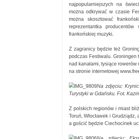
najpopularniejszych na świe
można odkrywać w czasie Fest
można skosztować frankońsk
reprezentantka producentów 
frankońskiej muzyki.
Z zagranicy będzie też Groning
podczas Festiwalu. Groningen t
nad kanałami, tysiące rowerów n
na stronie internetowej www.free
Na zdjęciu: Kryni
Turystyki w Gdańsku. Fot. Kazi
Z polskich regionów i miast b
Toruń, Włocławek i Grudziądz, 
a gościć będzie Ciechocinek u
Na zdjęciu: Eks