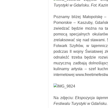
Turystyki w Gdańsku. Fot. Kazi
Poznamy bliżej Małopolskę – 
Pomorskie – Kaszuby, Gdańsk,
zwiedzać będzie można na tar
pomocą specjalnych okularów
zrelaksować się nad stawami. 
Folwark Szyfrów, w tajemnicz
podczas II wojny Światowej zł
odnaleźć trzeba będzie rozw
muzyczną zadbają dolnośląscy
kulinarny artysta – szef kuc
internetowej www.freetimefestiwa
Na zdjęciu:
Ekspozycja tajemn
Festiwalu Turystyki w Gdańsku.