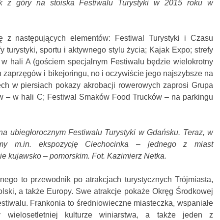
k z góry na stoiska Festiwalu Turystyki w 2015 roku w
ę z następujących elementów: Festiwal Turystyki i Czasu
y turystyki, sportu i aktywnego stylu życia; Kajak Expo; strefy
 – w hali A (gościem specjalnym Festiwalu będzie wielokrotny
 zaprzęgów i bikejoringu, no i oczywiście jego najszybsze na
ech w piersiach pokazy akrobacji rowerowych zaprosi Grupa
ów – w hali C; Festiwal Smaków Food Trucków – na parkingu
 na ubiegłorocznym Festiwalu Turystyki w Gdańsku. Teraz, w
ymy m.in. ekspozycję Ciechocinka – jednego z miast
 kujawsko – pomorskim. Fot. Kazimierz Netka.
nego to przewodnik po atrakcjach turystycznych Trójmiasta,
lski, a także Europy. Swe atrakcje pokaże Okręg Środkowej
Festiwalu. Frankonia to średniowieczne miasteczka, wspaniałe
cy wielosetletniej kulturze winiarstwa, a także jeden z