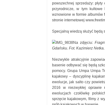
powszechnej sprzedaży: płyty 
przyrodnicze, w tym kultowe k
wznowione w formie albumów fo
stronie internetowej www.freetim
Specjalną wiedzą służyć będą st
Na zdjęciu:
Fragme
Gdańsku. Fot. Kazimierz Netka.
Niezwykle atrakcyjnie zapowi
basenie odbywać się będą szko
pomocy. Grupa Umpa Umpa Tribe
kajakowy – dyscyplinę kajaka
ewolucje, jak salto czy powie
2016 w niezwykłej oprawie m
ewolucjach czołówkę polskic
sprzęcie kajakowym, filmy z wy
prób kajakowych w basenie.