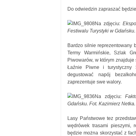
Do odwiedzin zapraszać będzie
Na zdjęciu:
Ekspoz
Festiwalu Turystyki w Gdańsku.
Bardzo silnie reprezentowany b
Termy Warmińskie, Szlak Gre
Piwowarów, w którym znajduje 
Łaźnie Piwne i turystyczny
degustować napój bezalkoh
zaprezentuje swe walory.
Na zdjęciu:
Fakto
Gdańsku. Fot. Kazimierz Netka.
Lasy Państwowe tez przedstawi
wędrówek trasami pieszymi, r
będzie można skorzystać z fac