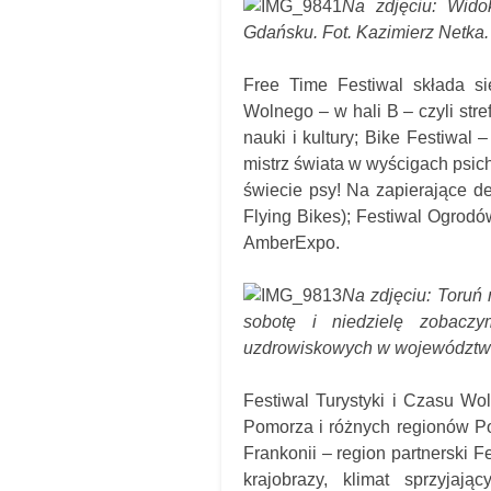
Na zdjęciu: Wido
Gdańsku. Fot. Kazimierz Netka.
Free Time Festiwal składa si
Wolnego – w hali B – czyli stref
nauki i kultury; Bike Festiwal
mistrz świata w wyścigach psich
świecie psy! Na zapierające d
Flying Bikes); Festiwal Ogrod
AmberExpo.
Na zdjęciu: Toruń
sobotę i niedzielę zobacz
uzdrowiskowych w województwie
Festiwal Turystyki i Czasu Wol
Pomorza i różnych regionów Po
Frankonii – region partnerski 
krajobrazy, klimat sprzyjają