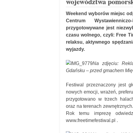
województwa pomorsk
Weekend wyborów miejsc odpo
Centrum Wystawiennic
przygotowywane jest niezwykl
czasu wolnego, czyli: Free 
relaksu, aktywnego spędzani
wyjazdy.
Na zdjęciu: Rekl
Gdańsku – przed gmachem Międ
Festiwal przeznaczony jest g
nowych emocji, wrażeń, preferu
przygotowano w trzech halac
oraz na terenach zewnętrznych.
Rok temu imprezę odwiedzi
www.freetimefestiwal.pl .