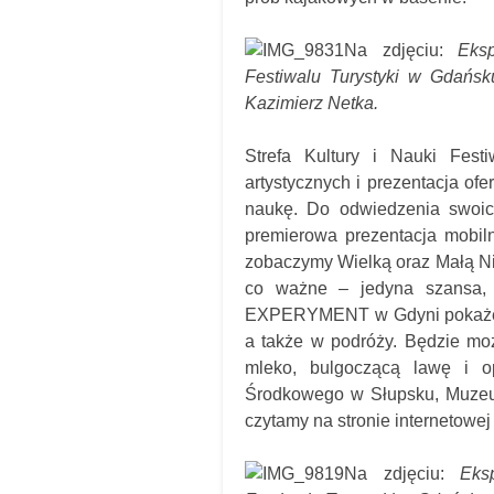
Na zdjęciu:
Ekspo
Festiwalu Turystyki w Gdańsk
Kazimierz Netka.
Strefa Kultury i Nauki Fest
artystycznych i prezentacja ofe
naukę. Do odwiedzenia swoi
premierowa prezentacja mobi
zobaczymy Wielką oraz Małą Ni
co ważne – jedyna szansa, 
EXPERYMENT w Gdyni pokaże 
a także w podróży. Będzie moż
mleko, bulgoczącą lawę i o
Środkowego w Słupsku, Muzeu
czytamy na stronie internetowej 
Na zdjęciu:
Ekspo