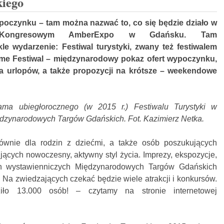
iego
czynku – tam można nazwać to, co się będzie działo w
zo-Kongresowym AmberExpo w Gdańsku. Tam
e wydarzenie: Festiwal turystyki, zwany też festiwalem
Time Festiwal – międzynarodowy pokaz ofert wypoczynku,
a urlopów, a także propozycji na krótsze – weekendowe
ama ubiegłorocznego (w 2015 r.) Festiwalu Turystyki w
zynarodowych Targów Gdańskich. Fot. Kazimierz Netka.
łównie dla rodzin z dziećmi, a także osób poszukujących
jących nowoczesny, aktywny styl życia. Imprezy, ekspozycje,
h wystawienniczych Międzynarodowych Targów Gdańskich
 Na zwiedzających czekać będzie wiele atrakcji i konkursów.
ło 13.000 osób! – czytamy na stronie internetowej