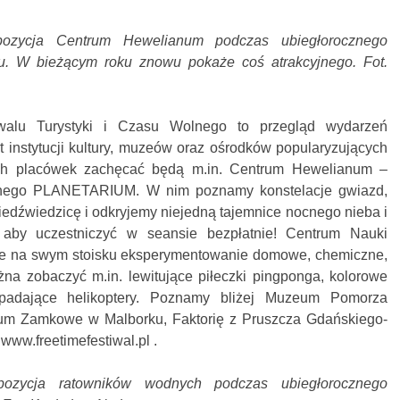
zycja Centrum Hewelianum podczas ubiegłorocznego
u. W bieżącym roku znowu pokaże coś atrakcyjnego. Fot.
iwalu Turystyki i Czasu Wolnego to przegląd wydarzeń
rt instytucji kultury, muzeów oraz ośrodków popularyzujących
ch placówek zachęcać będą m.in. Centrum Hewelianum –
lnego PLANETARIUM. W nim poznamy konstelacje gwiazd,
edźwiedzicę i odkryjemy niejedną tajemnice nocnego nieba i
aby uczestniczyć w seansie bezpłatnie! Centrum Nauki
na swym stoisku eksperymentowanie domowe, chemiczne,
na zobaczyć m.in. lewitujące piłeczki pingponga, kolorowe
padające helikoptery. Poznamy bliżej Muzeum Pomorza
m Zamkowe w Malborku, Faktorię z Pruszcza Gdańskiego-
www.freetimefestiwal.pl .
zycja ratowników wodnych podczas ubiegłorocznego