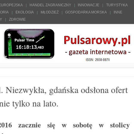
 EUROPEJSKA
HANDEL ZAGRANICZNY
INNOWACJE
TURYSTYKA
TORIA
EKOLOGIA
MŁODZIEŻ
GOSPODARKA MORSKA
INNE
ŁY
ZDROWIE
l. Niezwykła, gdańska odsłona ofert
e tylko na lato.
 2016 zacznie się w sobotę w stolicy