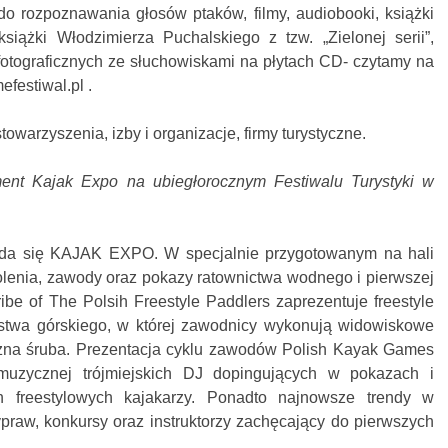
do rozpoznawania głosów ptaków, filmy, audiobooki, książki
siążki Włodzimierza Puchalskiego z tzw. „Zielonej serii”,
tograficznych ze słuchowiskami na płytach CD- czytamy na
efestiwal.pl .
owarzyszenia, izby i organizacje, firmy turystyczne.
nt Kajak Expo na ubiegłorocznym Festiwalu Turystyki w
ada się KAJAK EXPO. W specjalnie przygotowanym na hali
lenia, zawody oraz pokazy ratownictwa wodnego i pierwszej
 of The Polsih Freestyle Paddlers zaprezentuje freestyle
rstwa górskiego, w której zawodnicy wykonują widowiskowe
trzna śruba. Prezentacja cyklu zawodów Polish Kayak Games
uzycznej trójmiejskich DJ dopingujących w pokazach i
h freestylowych kajakarzy. Ponadto najnowsze trendy w
praw, konkursy oraz instruktorzy zachęcający do pierwszych