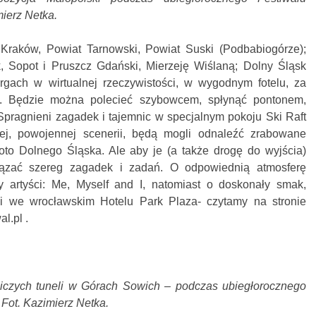
mierz Netka.
Kraków, Powiat Tarnowski, Powiat Suski (Podbabiogórze);
 Sopot i Pruszcz Gdański, Mierzeję Wiślaną; Dolny Śląsk
gach w wirtualnej rzeczywistości, w wygodnym fotelu, za
. Będzie można polecieć szybowcem, spłynąć pontonem,
Spragnieni zagadek i tajemnic w specjalnym pokoju Ski Raft
ej, powojennej scenerii, będą mogli odnaleźć zrabowane
oto Dolnego Śląska. Ale aby je (a także drogę do wyjścia)
iązać szereg zagadek i zadań. O odpowiednią atmosferę
 artyści: Me, Myself and I, natomiast o doskonały smak,
hni we wrocławskim Hotelu Park Plaza- czytamy na stronie
l.pl .
iczych tuneli w Górach Sowich – podczas ubiegłorocznego
 Fot. Kazimierz Netka.