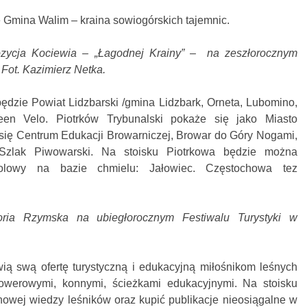
 Gmina Walim – kraina sowiogórskich tajemnic.
ycja Kociewia – „Łagodnej Krainy” – na zeszłorocznym
 Fot. Kazimierz Netka.
ędzie Powiat Lidzbarski /gmina Lidzbark, Orneta, Lubomino,
en Velo. Piotrków Trybunalski pokaże się jako Miasto
się Centrum Edukacji Browarniczej, Browar do Góry Nogami,
 Szlak Piwowarski. Na stoisku Piotrkowa będzie można
olowy na bazie chmielu: Jałowiec. Częstochowa tez
ria Rzymska na ubiegłorocznym Festiwalu Turystyki w
ą swą ofertę turystyczną i edukacyjną miłośnikom leśnych
owerowymi, konnymi, ścieżkami edukacyjnymi. Na stoisku
howej wiedzy leśników oraz kupić publikacje nieosiągalne w