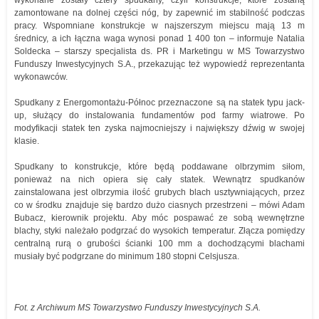
wykonane zostały cztery spudkany, czyli konstrukcje, które zostaną
zamontowane na dolnej części nóg, by zapewnić im stabilność podczas
pracy. Wspomniane konstrukcje w najszerszym miejscu mają 13 m
średnicy, a ich łączna waga wynosi ponad 1 400 ton – informuje Natalia
Soldecka – starszy specjalista ds. PR i Marketingu w MS Towarzystwo
Funduszy Inwestycyjnych S.A., przekazując też wypowiedź reprezentanta
wykonawców.
Spudkany z Energomontażu-Północ przeznaczone są na statek typu jack-
up, służący do instalowania fundamentów pod farmy wiatrowe. Po
modyfikacji statek ten zyska najmocniejszy i największy dźwig w swojej
klasie.
Spudkany to konstrukcje, które będą poddawane olbrzymim siłom,
ponieważ na nich opiera się cały statek. Wewnątrz spudkanów
zainstalowana jest olbrzymia ilość grubych blach usztywniających, przez
co w środku znajduje się bardzo dużo ciasnych przestrzeni – mówi Adam
Bubacz, kierownik projektu. Aby móc pospawać ze sobą wewnętrzne
blachy, styki należało podgrzać do wysokich temperatur. Złącza pomiędzy
centralną rurą o grubości ścianki 100 mm a dochodzącymi blachami
musiały być podgrzane do minimum 180 stopni Celsjusza.
Fot. z Archiwum MS Towarzystwo Funduszy Inwestycyjnych S.A.