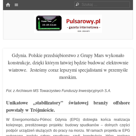
Menu
HOME
Szukaj
SKOCZ DO TREŚCI
Pulsarowy.pl
Gdynia. Polskie przedsiębiorstwo z Grupy Mars wykonało
konstrukcje, dzięki którym łatwiej będzie budować elektrownie
wiatrowe. Jesteśmy coraz lepszymi specjalistami w przemyśle
morskim.
Fot. z Archiwum MS Towarzystwo Funduszy Inwestycyjnych S.A.
Unikatowe „stabilizatory” światowej branży offshore
powstały w Trójmieście.
W Energomontażu-Północ Gdynia (EPG) dobiegła końca realizacja
kolejnego, prestiżowego projektu: budowy spudkanów – dolnych części
podpór urządzeń służących do pracy na morzu. W ramach projektu w EPG