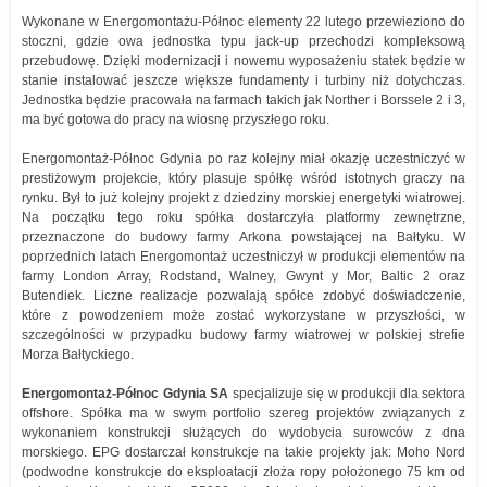
Wykonane w Energomontażu-Północ elementy 22 lutego przewieziono do
stoczni, gdzie owa jednostka typu jack-up przechodzi kompleksową
przebudowę. Dzięki modernizacji i nowemu wyposażeniu statek będzie w
stanie instalować jeszcze większe fundamenty i turbiny niż dotychczas.
Jednostka będzie pracowała na farmach takich jak Norther i Borssele 2 i 3,
ma być gotowa do pracy na wiosnę przyszłego roku.
Energomontaż-Północ Gdynia po raz kolejny miał okazję uczestniczyć w
prestiżowym projekcie, który plasuje spółkę wśród istotnych graczy na
rynku. Był to już kolejny projekt z dziedziny morskiej energetyki wiatrowej.
Na początku tego roku spółka dostarczyła platformy zewnętrzne,
przeznaczone do budowy farmy Arkona powstającej na Bałtyku. W
poprzednich latach Energomontaż uczestniczył w produkcji elementów na
farmy London Array, Rodstand, Walney, Gwynt y Mor, Baltic 2 oraz
Butendiek. Liczne realizacje pozwalają spółce zdobyć doświadczenie,
które z powodzeniem może zostać wykorzystane w przyszłości, w
szczególności w przypadku budowy farmy wiatrowej w polskiej strefie
Morza Bałtyckiego.
Energomontaż-Północ Gdynia SA
specjalizuje się w produkcji dla sektora
offshore. Spółka ma w swym portfolio szereg projektów związanych z
wykonaniem konstrukcji służących do wydobycia surowców z dna
morskiego. EPG dostarczał konstrukcje na takie projekty jak: Moho Nord
(podwodne konstrukcje do eksploatacji złoża ropy położonego 75 km od