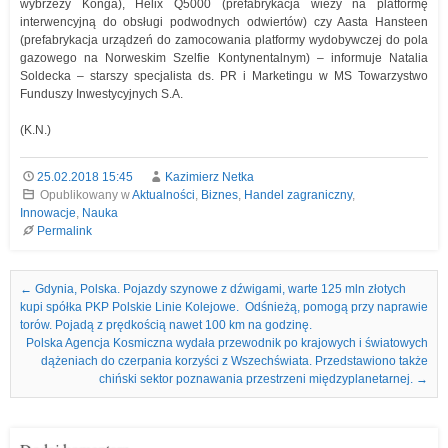
wybrzeży Konga), Helix Q5000 (prefabrykacja wieży na platformę
interwencyjną do obsługi podwodnych odwiertów) czy Aasta Hansteen
(prefabrykacja urządzeń do zamocowania platformy wydobywczej do pola
gazowego na Norweskim Szelfie Kontynentalnym) – informuje Natalia
Soldecka – starszy specjalista ds. PR i Marketingu w MS Towarzystwo
Funduszy Inwestycyjnych S.A.
(K.N.)
25.02.2018 15:45
Kazimierz Netka
Opublikowany w
Aktualności
,
Biznes
,
Handel zagraniczny
,
Innowacje
,
Nauka
Permalink
Nawigacja we wpisach
←
Gdynia, Polska. Pojazdy szynowe z dźwigami, warte 125 mln złotych
kupi spółka PKP Polskie Linie Kolejowe. Odśnieżą, pomogą przy naprawie
torów. Pojadą z prędkością nawet 100 km na godzinę.
Polska Agencja Kosmiczna wydała przewodnik po krajowych i światowych
dążeniach do czerpania korzyści z Wszechświata. Przedstawiono także
chiński sektor poznawania przestrzeni międzyplanetarnej.
→