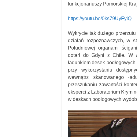
funkcjonariuszy Pomorskiej Kra
https://youtu.be/0ks79UyFyiQ
Wykrycie tak dużego przerzutu 
działań rozpoznawczych, w sz
Południowej organami ścigani
dotarł do Gdyni z Chile. W 
ładunkiem desek podłogowych z
przy wykorzystaniu dostępny
wewnątrz skanowanego ład
przeszukaniu zawartości kont
eksperci z Laboratorium Krymin
w deskach podłogowych wydobyto