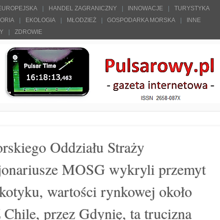
 EUROPEJSKA
HANDEL ZAGRANICZNY
INNOWACJE
TURYSTYKA
TORIA
EKOLOGIA
MŁODZIEŻ
GOSPODARKA MORSKA
INNE
ŁY
ZDROWIE
rskiego Oddziału Straży
cjonariusze MOSG wykryli przemyt
rkotyku, wartości rynkowej około
 Chile, przez Gdynię, ta trucizna