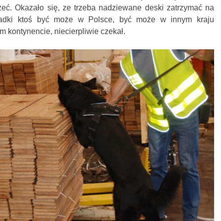
jrzeć. Okazało się, ze trzeba nadziewane deski zatrzymać na
ładki ktoś być może w Polsce, być może w innym kraju
 kontynencie, niecierpliwie czekał.