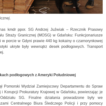
icznej.
nas kmdr ppor. SG Andrzej Juźwiak – Rzecznik Prasowy
łu Straży Granicznej (MOSG) w Gdańsku: Funkcjonariusze
li w porcie w Gdyni prawie 440 kg kokainy o czarnorynkowej
kotyki ukryte były wewnątrz desek podłogowych. Transport
ej.
kach podłogowych z Ameryki Południowej
zął Pomorski Wydział Zamiejscowy Departamentu do Spraw
 i Korupcji Prokuratury Krajowej w Gdańsku, powierzając je
 Oddziału SG. Finalne działania prowadzone były we
uszami Centralnego Biura Śledczego Policji i przy pomocy