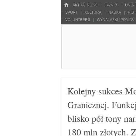
Menu
HOME
SKOCZ DO TREŚCI
AKTUALNOŚCI
BIZNES
UNIA
SPORT
KULTURA
NAUKA
HIS
VOLUNTEERS
WYNALAZKI I POMYS
Pulsarowy.pl
Kolejny sukces Mo
Granicznej. Funk
blisko pół tony na
180 mln złotych. Z