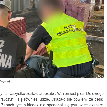
icznej.
ynia, wszystko zostało „zepsute”. Winien jest pies. Do owego
przyczynili się również ludzie. Okazało się bowiem, że deski
. Zapach tych wkładek nie spodobał się psu, więc eksperci