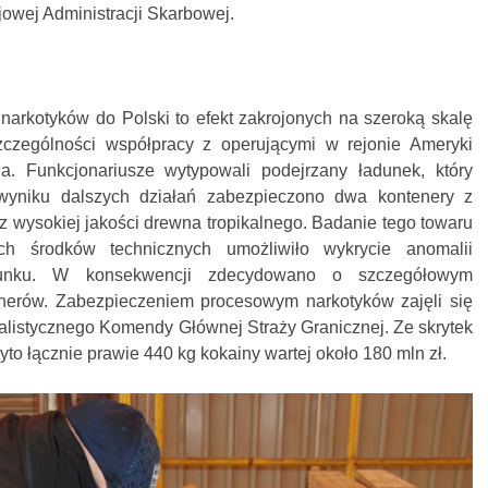
jowej Administracji Skarbowej.
narkotyków do Polski to efekt zakrojonych na szeroką skalę
czególności współpracy z operującymi w rejonie Ameryki
a. Funkcjonariusze wytypowali podejrzany ładunek, który
wyniku dalszych działań zabezpieczono dwa kontenery z
 wysokiej jakości drewna tropikalnego. Badanie tego towaru
ch środków technicznych umożliwiło wykrycie anomalii
unku. W konsekwencji zdecydowano o szczegółowym
enerów. Zabezpieczeniem procesowym narkotyków zajęli się
alistycznego Komendy Głównej Straży Granicznej. Ze skrytek
 łącznie prawie 440 kg kokainy wartej około 180 mln zł.