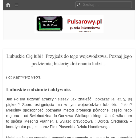
Menu
HOME
Szukaj
SKOCZ DO TREŚCI
Pulsarowy.pl
Lubuskie Cię lubi! Przyjedź do tego województwa. Poznaj jego
podziemia; historię; dokonania ludzi…
Fot. Kazimierz Netka.
Lubuskie rodzinnie i aktywnie.
Jak Polską uczynić atrakcyjniejszą? Jak znaleźć i pokazać jej atuty, jej
piękno? Spore osiągnięcia ma w tym województwo lubuskie. Jakie?
Mieliśmy sposobność poznania metod promocji północnej części tego
regionu – od Świebodzina do Gorzowa Wielkopolskiego. Umożliwiła nam
to spółka Meeting Planner, a wyjazd przygotowali: Dorota Średnicka –
koordynator projektu oraz Piotr Piasecki z Działu Handlowego.