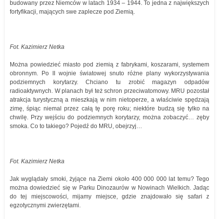
budowany przez Niemców w latach 1934 – 1944. To jedna z największych
fortyfikacji, mających swe zaplecze pod Ziemią.
Fot. Kazimierz Netka
Można powiedzieć miasto pod ziemią z fabrykami, koszarami, systemem
obronnym. Po II wojnie światowej snuto różne plany wykorzystywania
podziemnych korytarzy. Chciano tu zrobić magazyn odpadów
radioaktywnych. W planach był też schron przeciwatomowy. MRU pozostał
atrakcja turystyczną a mieszkają w nim nietoperze, a właściwie spędzają
zimę, śpiąc niemal przez całą tę porę roku; niektóre budzą się tylko na
chwilę. Przy wejściu do podziemnych korytarzy, można zobaczyć… zęby
smoka. Co to takiego? Pojedź do MRU, obejrzyj…
Fot. Kazimierz Netka
Jak wyglądały smoki, żyjące na Ziemi około 400 000 000 lat temu? Tego
można dowiedzieć się w Parku Dinozaurów w Nowinach Wielkich. Jadąc
do tej miejscowości, mijamy miejsce, gdzie znajdowało się safari z
egzotycznymi zwierzętami.