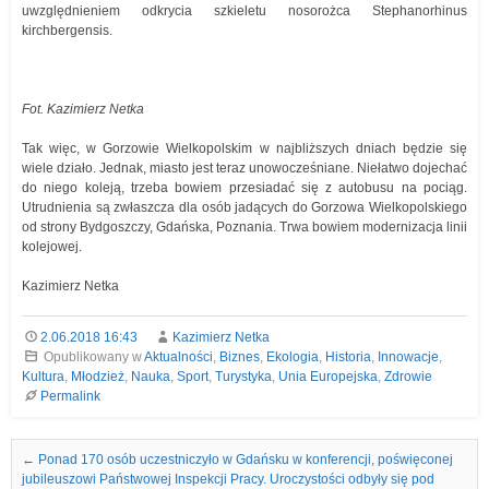
uwzględnieniem odkrycia szkieletu nosorożca Stephanorhinus
kirchbergensis.
Fot. Kazimierz Netka
Tak więc, w Gorzowie Wielkopolskim w najbliższych dniach będzie się
wiele działo. Jednak, miasto jest teraz unowocześniane. Niełatwo dojechać
do niego koleją, trzeba bowiem przesiadać się z autobusu na pociąg.
Utrudnienia są zwłaszcza dla osób jadących do Gorzowa Wielkopolskiego
od strony Bydgoszczy, Gdańska, Poznania. Trwa bowiem modernizacja linii
kolejowej.
Kazimierz Netka
2.06.2018 16:43
Kazimierz Netka
Opublikowany w
Aktualności
,
Biznes
,
Ekologia
,
Historia
,
Innowacje
,
Kultura
,
Młodzież
,
Nauka
,
Sport
,
Turystyka
,
Unia Europejska
,
Zdrowie
Permalink
Nawigacja we wpisach
←
Ponad 170 osób uczestniczyło w Gdańsku w konferencji, poświęconej
jubileuszowi Państwowej Inspekcji Pracy. Uroczystości odbyły się pod