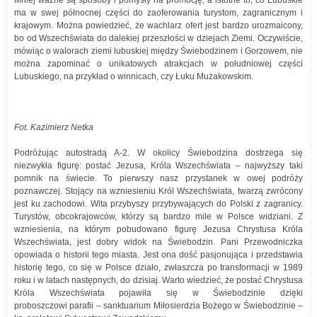
Mniej ważne są sposoby i pomysły na promocję, a istotne to, co Lubuskie
ma w swej północnej części do zaoferowania turystom, zagranicznym i
krajowym. Można powiedzieć, że wachlarz ofert jest bardzo urozmaicony,
bo od Wszechświata do dalekiej przeszłości w dziejach Ziemi. Oczywiście,
mówiąc o walorach ziemi lubuskiej między Świebodzinem i Gorzowem, nie
można zapominać o unikatowych atrakcjach w południowej części
Lubuskiego, na przykład o winnicach, czy Łuku Mużakowskim.
Fot. Kazimierz Netka
Podróżując autostradą A-2. W okolicy Świebodzina dostrzega się
niezwykła figurę: postać Jezusa, Króla Wszechświata – najwyższy taki
pomnik na świecie. To pierwszy nasz przystanek w owej podróży
poznawczej. Stojący na wzniesieniu Król Wszechświata, twarzą zwrócony
jest ku zachodowi. Wita przybyszy przybywających do Polski z zagranicy.
Turystów, obcokrajowców, którzy są bardzo mile w Polsce widziani. Z
wzniesienia, na którym pobudowano figurę Jezusa Chrystusa Króla
Wszechświata, jest dobry widok na Świebodzin. Pani Przewodniczka
opowiada o historii tego miasta. Jest ona dość pasjonująca i przedstawia
historię tego, co się w Polsce działo, zwłaszcza po transformacji w 1989
roku i w latach następnych, do dzisiaj. Warto wiedzieć, że postać Chrystusa
Króla Wszechświata pojawiła się w Świebodzinie dzięki
proboszczowi parafii – sanktuarium Miłosierdzia Bożego w Świebodzinie –