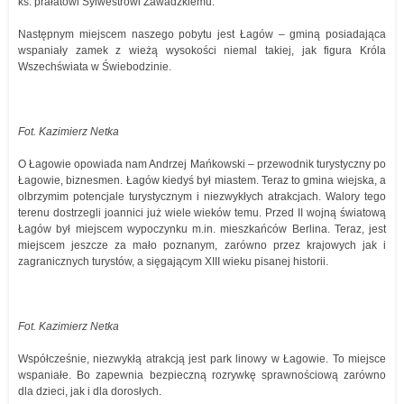
ks. prałatowi Sylwestrowi Zawadzkiemu.
Następnym miejscem naszego pobytu jest Łagów – gminą posiadająca
wspaniały zamek z wieżą wysokości niemal takiej, jak figura Króla
Wszechświata w Świebodzinie.
Fot. Kazimierz Netka
O Łagowie opowiada nam Andrzej Mańkowski – przewodnik turystyczny po
Łagowie, biznesmen. Łagów kiedyś był miastem. Teraz to gmina wiejska, a
olbrzymim potencjale turystycznym i niezwykłych atrakcjach. Walory tego
terenu dostrzegli joannici już wiele wieków temu. Przed II wojną światową
Łagów był miejscem wypoczynku m.in. mieszkańców Berlina. Teraz, jest
miejscem jeszcze za mało poznanym, zarówno przez krajowych jak i
zagranicznych turystów, a sięgającym XIII wieku pisanej historii.
Fot. Kazimierz Netka
Współcześnie, niezwykłą atrakcją jest park linowy w Łagowie. To miejsce
wspaniałe. Bo zapewnia bezpieczną rozrywkę sprawnościową zarówno
dla dzieci, jak i dla dorosłych.