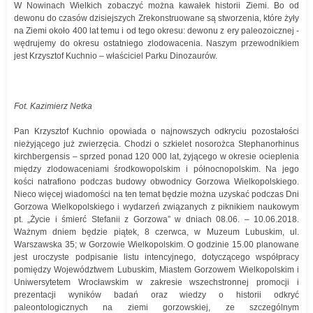
W Nowinach Wielkich zobaczyć można kawałek historii Ziemi. Bo od
dewonu do czasów dzisiejszych Zrekonstruowane są stworzenia, które żyły
na Ziemi około 400 lat temu i od tego okresu: dewonu z ery paleozoicznej -
wędrujemy do okresu ostatniego zlodowacenia. Naszym przewodnikiem
jest Krzysztof Kuchnio – właściciel Parku Dinozaurów.
Fot. Kazimierz Netka
Pan Krzysztof Kuchnio opowiada o najnowszych odkryciu pozostałości
nieżyjącego już zwierzęcia. Chodzi o szkielet nosorożca Stephanorhinus
kirchbergensis – sprzed ponad 120 000 lat, żyjącego w okresie ocieplenia
między zlodowaceniami środkowopolskim i północnopolskim. Na jego
kości natrafiono podczas budowy obwodnicy Gorzowa Wielkopolskiego.
Nieco więcej wiadomości na ten temat będzie można uzyskać podczas Dni
Gorzowa Wielkopolskiego i wydarzeń związanych z piknikiem naukowym
pt. „Życie i śmierć Stefanii z Gorzowa” w dniach 08.06. – 10.06.2018.
Ważnym dniem będzie piątek, 8 czerwca, w Muzeum Lubuskim, ul.
Warszawska 35; w Gorzowie Wielkopolskim. O godzinie 15.00 planowane
jest uroczyste podpisanie listu intencyjnego, dotyczącego współpracy
pomiędzy Województwem Lubuskim, Miastem Gorzowem Wielkopolskim i
Uniwersytetem Wrocławskim w zakresie wszechstronnej promocji i
prezentacji wyników badań oraz wiedzy o historii odkryć
paleontologicznych na ziemi gorzowskiej, ze szczególnym