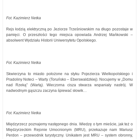
Fot. Kazimierz Netka
Rejs łodzią elektryczną po Jeziorze Trześniowskim na długo pozostaje w
pamięci. O przeszłości tego miejsca opowiada Andrzej Mańkowski –
absolwent Wydziału Historii Uniwersytetu Opolskiego.
Fot. Kazimierz Netka
Skwierzyna to miasto położone na styku Pojezierza Wielkopolskiego i
Pradoliny Noteci – Warty (Toruńsko – Eberswaldzkiej). Nocujemy w „Domu
nad Rzeką” (Wartą). Wieczorna cisza stwarza wspaniały nastrój. W
nadwodnym gąszczu zaczyna śpiewać słowik…
Fot. Kazimierz Netka
Międzyrzecz poznajemy następnego dnia. Wiedzę o tym mieście, jak też o
Międzyrzeckim Rejonie Umocnionym (MRU), przekazuje nam Mariusz
Perdon – przewodnik turystyczny. Unikatem jest MRU – system obronny,