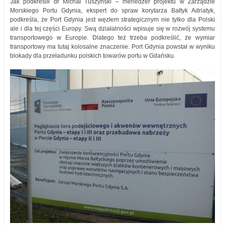
Jak podkreślił dr Michał Tuszyński – menedżer projektu w Zarządzie
Morskiego Portu Gdynia, ekspert do spraw korytarza Bałtyk Adriatyk,
podkreśla, że Port Gdynia jest węzłem strategicznym nie tylko dla Polski
ale i dla tej części Europy. Swą działalności wpisuje się w rozwój systemu
transportowego w Europie. Dlatego też trzeba podkreślić, że wymiar
transportowy ma tutaj kolosalne znaczenie. Port Gdynia powstał w wyniku
blokady dla przeładunku polskich towarów portu w Gdańsku.