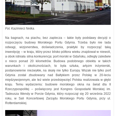
Fot. Kazimierz Netka.
Na bagnach, na piachu, bez zaplecza – takie były podstawy decyzji o
rozpoczęciu budowy Morskiego Portu Gdynia. Trzeba było nie lada
odwagi, wizjonerstwa, doświadczenia, praktyki by rozpocząć taką
inwestycję – w kraju, który przez blisko półtora wieku znajdował w niewoli,
a obok istniała silna konkurencja: port morski w Gdańsku, odległy zaledwie
o nieco ponad 20 kilometrów. Budowa podobnego obiektu w takich
warunkach i okolicznościach, to była sztuka, artyzm inżynierski,
postanowienie niezwykłe, na skalę nie tylko Europy. Wszak nie tylko port
Gdynia został zbudowany nad Bałtykiem przez Polskę w 20-leciu
międzywojennym, ale też wiele przedsięwzięć Polska realizowała w głębi
kraju. Temu wydarzeniu: budowie morskiego okna na świat dla II
Rzeczypospolitej – poświęcony jest Kongres Gospodarki Morskiej im.
Tadeusza Wendy w Porcie Gdynia, który rozpoczął się 20 września 2022
roku, w Sali Koncertowej Zarządu Morskiego Portu Gdynia, przy ul.
Rotterdamskiej.