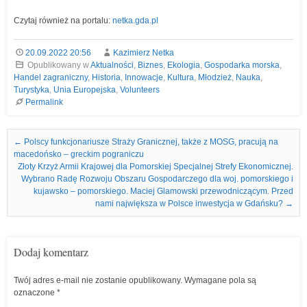
Czytaj również na portalu:
netka.gda.pl
20.09.2022 20:56
Kazimierz Netka
Opublikowany w
Aktualności
,
Biznes
,
Ekologia
,
Gospodarka morska
,
Handel zagraniczny
,
Historia
,
Innowacje
,
Kultura
,
Młodzież
,
Nauka
,
Turystyka
,
Unia Europejska
,
Volunteers
Permalink
Nawigacja we wpisach
←
Polscy funkcjonariusze Straży Granicznej, także z MOSG, pracują na
macedońsko – greckim pograniczu
Złoty Krzyż Armii Krajowej dla Pomorskiej Specjalnej Strefy Ekonomicznej.
Wybrano Radę Rozwoju Obszaru Gospodarczego dla woj. pomorskiego i
kujawsko – pomorskiego. Maciej Glamowski przewodniczącym. Przed
nami największa w Polsce inwestycja w Gdańsku?
→
Dodaj komentarz
Twój adres e-mail nie zostanie opublikowany.
Wymagane pola są
oznaczone
*