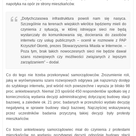
napotyka na opór ze strony mieszkańców.
„Dotychczasowa infrastruktura powoli nam się nasyca.
Szczególnie na terenach wiejskich wkrótce będziemy mieli do
czynienia z sytuacją, w której istniejące sieci nie będą
wystarczały do komunikowania się, docierania do zasobów
internetu czy usług publicznych – ocenił w rozmowie z PAP
Krzysztof Głomb, prezes Stowarzyszenia Miasta w Internecie. –
Poza tym, brak takich nowoczesnych sieci nie będzie dawał
szans rozwojowych czy możliwości związanych z lepszym
zarządzaniem” – dodał.
Co do tego nie trzeba przekonywać samorządowców. Zrozumienie roli,
jaką w wyrównywaniu szans rozwojowych odgrywa jak najszerszy dostęp
do szybkiego internetu, jest wśród nich powszechne i wyraża je blisko 98
proc. ankietowanych. Niemal 2/3 spośród 450 respondentów spotkało się z
koniecznością wydania decyzji administracyjnej dotyczącej budowy stacji
bazowej, a zaledwie ok. 21 proc. badanych w przeszłości wydało decyzję
negatywną w sprawie budowy stacji bazowej. Najczęściej wskazywaną
przez uczestników badania przyczyną takiej decyzji były protesty
mieszkańców.
Co trzeci ankietowany samorządowiec miał do czynienia z protestami
mieszkańców po wydaniu pozytywnej decyzji odnośnie budowy stacji