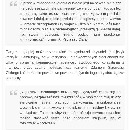
„Sprzeciw młodego pokolenia w istocie jest na pewno mniejszy
niż osób starszych, ale pamiętajmy, że wśród ludzi młodych też
znajdą się takie osoby, które swoją wiedzę czerpią z fake
newsów i dalej te opinie powielają – mogliśmy to obserwować
w temacie szczepionek czy wojny w Ukrainie. Zatem, jeśli takie
młode osoby, biegłe w technologiach, przekażą tę wiedzę dalej,
np. swoim rodzicom, trudno będzie nam przekonać
społeczeństwo” – zauważa Grzegorz Cichy.
Tym, co najlepiej może przemawiać do wyobraźni obywateli jest język
korzyści. Pamiętajmy, że w korzystaniu z nowoczesnych sieci chodzi nie
tylko o sprawną komunikację, możliwość swobodnego korzystania z
internetu, pracy zdalnej, edukacji czy rozrywki. Zdaniem Grzegorza
Cichego każde miasto powiatowe powinno dążyć do tego, aby stać się tzw.
smart city.
„Najnowsze technologie można wykorzystywać chociażby do
poprawy bezpieczeństwa mieszkańców – monitoring miejski czy
sterowanie strefą płatnego parkowania, monitorowanie
wysypisk śmieci, oczyszczalni ścieków, infrastruktury krytycznej
w miastach. Takie rozwiązania, które oferuje nowoczesna sieć,
można stosować także poza obszarem miejskim, np. w
rolnictwie” – podkreślił.