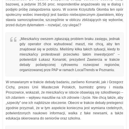
bazowej, a jedynie 35,56 proc. respondentów angażowało się w dialog i
podjęło próbę załagodzenia sporu. W ocenie Krzysztofa Głomba ten opór
społeczny wobec inwestycji jest bardzo niebezpiecznym zjawiskiem, który
stawia samorządowców, szczególnie w obliczu zbliżających się wyborów,
przed dużym dylematem – rozwijać, czy ulegać?
„Mieszkańcy owszem zgłaszają problem braku zasięgu, jednak
gdy operator chce wybudować maszt, nie chcą, aby ten
znajdował się w pobliżu. Mieliśmy kilka takich sytuacji, kiedy to
mieszkańcy protestowali przeciwko takim inwestycjom” –
potwierdził Łukasz Konarski, prezydent Zawiercia w trakcie
debaty poświęconej cyfrowemu rozwojowi regionów,
organizowanej prze PAP w ramach LocalTrends w Poznaniu.
W omawianym w trakcie debaty badaniu, zarówno Konarski, jak i Grzegorz
Cichy, prezes Unii Miasteczek Polskich, burmistrz gminy i miasta
Proszowice, wskazali, że mieszkańcy w istocie obawiają się szkodliwego –
ich zdaniem – wpływu masztów na ich zdrowie i życie. Nie chcą także, aby
„szpeciły” one ich najbliższe otoczenie. Obecni w trakcie debaty prelegenci
zgodnie przyznali, że w tym aspekcie konieczna jest wymiana rzetelnych,
potwierdzonych naukowo informacji, walka z fake newsami, a także
edukacja skierowana do seniorów oraz szkolna.