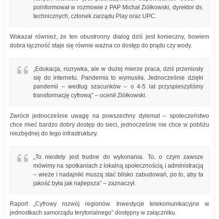
poinformował w rozmowie z PAP Michał Ziółkowski, dyrektor ds.
technicznych, członek zarządu Play oraz UPC.
Wskazał również, że ten obustronny dialog dziś jest konieczny, bowiem
dobra łączność staje się równie ważna co dostęp do prądu czy wody.
„Edukacja, rozrywka, ale w dużej mierze praca, dziś przeniosły
się do internetu. Pandemia to wymusiła. Jednocześnie dzięki
pandemii – według szacunków – o 4-5 lat przyspieszyliśmy
transformację cyfrową” – ocenił Ziółkowski.
Zwrócił jednocześnie uwagę na powszechny dylemat – społeczeństwo
chce mieć bardzo dobry dostęp do sieci, jednocześnie nie chce w pobliżu
niezbędnej do tego infrastruktury.
„To niestety jest trudne do wykonania. To, o czym zawsze
mówimy na spotkaniach z lokalną społecznością i administracją
– wieże i nadajniki muszą stać blisko zabudowań, po to, aby ta
jakość była jak najlepsza” – zaznaczył.
Raport „Cyfrowy rozwój regionów. Inwestycje telekomunikacyjne w
jednostkach samorządu terytorialnego” dostępny w załączniku.