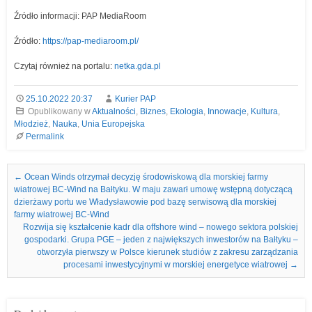
Źródło informacji: PAP MediaRoom
Źródło:
https://pap-mediaroom.pl/
Czytaj również na portalu:
netka.gda.pl
25.10.2022 20:37
Kurier PAP
Opublikowany w
Aktualności
,
Biznes
,
Ekologia
,
Innowacje
,
Kultura
,
Młodzież
,
Nauka
,
Unia Europejska
Permalink
Nawigacja we wpisach
←
Ocean Winds otrzymał decyzję środowiskową dla morskiej farmy
wiatrowej BC-Wind na Bałtyku. W maju zawarł umowę wstępną dotyczącą
dzierżawy portu we Władysławowie pod bazę serwisową dla morskiej
farmy wiatrowej BC-Wind
Rozwija się kształcenie kadr dla offshore wind – nowego sektora polskiej
gospodarki. Grupa PGE – jeden z największych inwestorów na Bałtyku –
otworzyła pierwszy w Polsce kierunek studiów z zakresu zarządzania
procesami inwestycyjnymi w morskiej energetyce wiatrowej
→