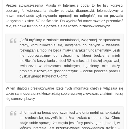
Prezes stowarzyszenia Miasta w Internecie dodał to tej lisy korzyści
poprawę funkcjonowania służby zdrowia, diagnostyki, telemedycyny, a
nawet możliwość wykonywania operacji na odległość, na co pozwala
korzystanie z sieci 5G na świecie. Do wyobraźni może również przemówić
fakt, że nowe technologie pozwalają na rozwój biznesów lokalnych.
„Jeśli myślimy o zmianie mentalności, związanej ze sposobem
pracy, komunikowania się, dostępem do danych – wszelkie
rozwiązania mobilne będą miały charakter fundamentalny. Jeśli
nie doprowadzimy do sytuacji, w której będziemy mieli
możliwość korzystania z sieci 5G w miastach i dużej części wsi,
zwłaszcza w obszarach rolniczych, będziemy mieli duży
problem z rozwojem gospodarczym” – ocenił podczas panelu
dyskusyjnego Krzysztof Głomb.
W ten dialog i przekazywanie rzetelnych informacji chętnie włączają się
także sami operatorzy, którzy zdają sobie sprawę z wyzwań, z jakimi mierzą
się samorządowcy.
„Informacji na temat tego, czym jest telefonia mobilna, jak działa
na środowisko, oczywiście można szukać u operatorów. Choć
zdaję sobie sprawę, że często jesteśmy postrzegani, jako ci, w
których interesie jest przekazywanie odpowiednich treści” –