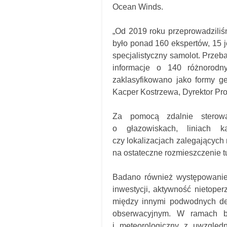
Ocean Winds.
„
Od 2019 roku przeprowadzili
było ponad 160 ekspertów, 15 
specjalistyczny samolot. Przeb
informacje o 140 różnorodn
zaklasyfikowano jako formy ge
Kacper Kostrzewa, Dyrektor Pr
Za pomocą zdalnie sterow
o głazowiskach, liniach ka
czy lokalizacjach zalegających
na ostateczne rozmieszczenie tu
Badano również występowanie
inwestycji, aktywność nietope
między innymi podwodnych det
obserwacyjnym. W ramach 
i meteorologiczny z uwzględ