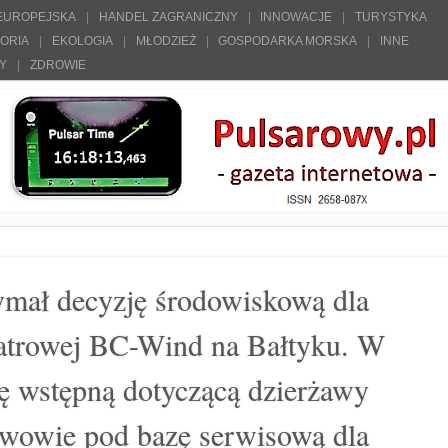
 EUROPEJSKA
HANDEL ZAGRANICZNY
INNOWACJE
TURYSTYKA
TORIA
EKOLOGIA
MŁODZIEŻ
GOSPODARKA MORSKA
INNE
ŁY
ZDROWIE
mał decyzję środowiskową dla
atrowej BC-Wind na Bałtyku. W
 wstępną dotyczącą dzierżawy
wowie pod bazę serwisową dla