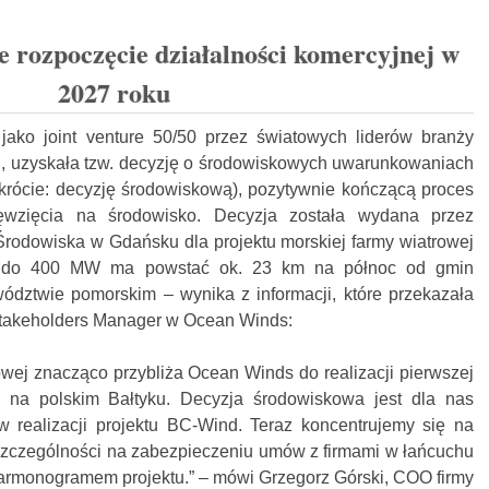
 rozpoczęcie działalności komercyjnej w
2027 roku
 jako
joint venture 50/50 przez światowych liderów branży
, uzyskała tzw. decyzję o środowiskowych uwarunkowaniach
 skrócie: decyzję środowiskową), pozytywnie kończącą proces
ęwzięcia na środowisko. Decyzja została wydana przez
rodowiska w Gdańsku dla projektu morskiej farmy wiatrowej
y do 400 MW ma powstać ok. 23 km na północ od gmin
dztwie pomorskim – wynika z informacji, które przekazała
takeholders Manager w Ocean Winds:
wej znacząco przybliża Ocean Winds do realizacji pierwszej
 na polskim Bałtyku. Decyzja środowiskowa jest dla nas
ealizacji projektu BC-Wind. Teraz koncentrujemy się na
 szczególności na zabezpieczeniu umów z firmami w łańcuchu
rmonogramem projektu.” – mówi Grzegorz Górski, COO firmy