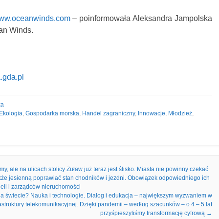
ww.oceanwinds.com
– poinformowała Aleksandra Jampolska
an Winds.
.gda.pl
ka
Ekologia
,
Gospodarka morska
,
Handel zagraniczny
,
Innowacje
,
Młodzież
,
, ale na ulicach stolicy Żuław już teraz jest ślisko. Miasta nie powinny czekać
także jesienną poprawiać stan chodników i jezdni. Obowiązek odpowiedniego ich
ieli i zarządców nieruchomości
 na świecie? Nauka i technologie. Dialog i edukacja – największym wyzwaniem w
struktury telekomunikacyjnej. Dzięki pandemii – według szacunków – o 4 – 5 lat
przyśpieszyliśmy transformację cyfrową
→