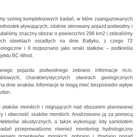
śmy szereg kompleksowych badań, w które zaangażowanych
jednostek pływających, zdalnie sterowany pojazd podwodny i
adaliśmy znaczny obszar o powierzchni 298 km2 i zebraliśmy
ych obiektach osiadłych na dnie Bałtyku, z czego 72
ologiczne i 6 rozpoznano jako wraki statków. – podkreśla
ojektu BC-Wind.
anego pojazdu podwodnego zebrano informacje m.in.
blowych, charakterystycznych utworach geologicznych
 na dnie wraków. Informacje te mogą mieć bezpośredni wpływ
rbin.
 ptaków morskich i migrujących nad obszarem planowanej
rzy i obecność ssaków morskich. Analizowano ją za pomocą
ektorów akustycznych, a także wykonując loty samolotem
badań przeprowadzono również
monitoring hydrologiczny
nieniem przepływów morskich, pobrano i zbadano ponad