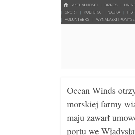
Menu
HOME
SKOCZ DO TREŚCI
AKTUALNOŚCI
BIZNES
UNIA
SPORT
KULTURA
NAUKA
HIS
VOLUNTEERS
WYNALAZKI I POMYS
Pulsarowy.pl
Ocean Winds otrzy
morskiej farmy wi
maju zawarł umowę
portu we Władysła