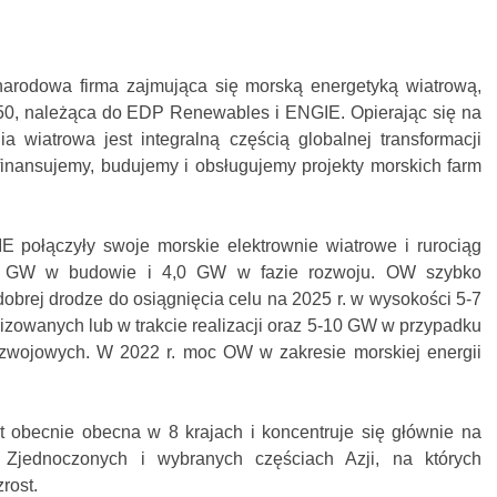
rodowa firma zajmująca się morską energetyką wiatrową,
0-50, należąca do EDP Renewables i ENGIE. Opierając się na
a wiatrowa jest integralną częścią globalnej transformacji
finansujemy, budujemy i obsługujemy projekty morskich farm
 połączyły swoje morskie elektrownie wiatrowe i rurociąg
5 GW w budowie i 4,0 GW w fazie rozwoju. OW szybko
a dobrej drodze do osiągnięcia celu na 2025 r. w wysokości 5-7
zowanych lub w trakcie realizacji oraz 5-10 GW w przypadku
wojowych. W 2022 r. moc OW w zakresie morskiej energii
 obecnie obecna w 8 krajach i koncentruje się głównie na
Zjednoczonych i wybranych częściach Azji, na których
rost.