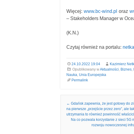
Więcej:
www.bc-wind.pl
oraz
w
– Stakeholders Manager w Oce
(K.N.)
Czytaj również na portalu:
netka
24.10.2022 19:04
Kazimierz Net
Opublikowany w
Aktualności
,
Biznes
,
Nauka
,
Unia Europejska
Permalink
Nawigacja we wpisach
←
Gdańsk zapewnia, że jest gotowy do zimy
na pierwsze „przejście przez zero”, ale 
utrzymania to również powinność właścic
Na co pozwala korzystanie z sieci 5G
rozwoju nowoczesnej infra