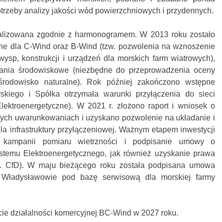
otrzeby analizy jakości wód powierzchniowych i przydennych.
alizowana zgodnie z harmonogramem. W 2013 roku zostało
ne dla C-Wind oraz B-Wind (tzw. pozwolenia na wznoszenie
ysp, konstrukcji i urządzeń dla morskich farm wiatrowych),
ania środowiskowe (niezbędne do przeprowadzenia oceny
 środowisko naturalne). Rok później zakończono wstępne
kiego i Spółka otrzymała warunki przyłączenia do sieci
lektroenergetyczne). W 2021 r. złożono raport i wniosek o
ych uwarunkowaniach i uzyskano pozwolenie na układanie i
la infrastruktury przyłączeniowej. Ważnym etapem inwestycji
j kampanii pomiaru wietrzności i podpisanie umowy o
stemu Elektroenergetycznego, jak również uzyskanie prawa
w. CfD). W maju bieżącego roku została podpisana umowa
 Władysławowie pod bazę serwisową dla morskiej farmy
ie działalności komercyjnej BC-Wind w 2027 roku.