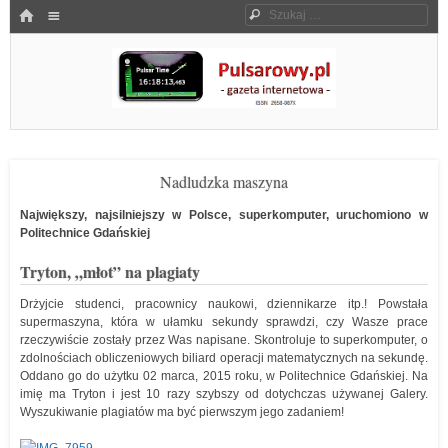
Menu
HOME
Szukaj
SKOCZ DO TREŚCI
Pulsarowy.pl
Nadludzka maszyna
Największy, najsilniejszy w Polsce, superkomputer, uruchomiono w
Politechnice Gdańskiej
Tryton, „młot” na plagiaty
Drżyjcie studenci, pracownicy naukowi, dziennikarze itp.! Powstała
supermaszyna, która w ułamku sekundy sprawdzi, czy Wasze prace
rzeczywiście zostały przez Was napisane. Skontroluje to superkomputer, o
zdolnościach obliczeniowych biliard operacji matematycznych na sekundę.
Oddano go do użytku 02 marca, 2015 roku, w Politechnice Gdańskiej. Na
imię ma Tryton i jest 10 razy szybszy od dotychczas używanej Galery.
Wyszukiwanie plagiatów ma być pierwszym jego zadaniem!