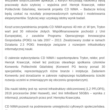
Wszystkie dotychczasowe aplikacje, z których korzystają naukowcy będą
pracowały dużo szybciej – wyjaśnia prof. Henryk Krawczyk, rektor
Politechniki Gdańskiej, kierownik projektu CD NIWA. – Badacze krócej
będą czekać na rezultaty przeprowadzonych symulacji i modelowania
eksperymentów. Szybciej więc uzyskają istotny wynik badań.
Koszt urzeczywistnienia projektu CD NIWA wynosi 40 mln zł. W tym, Tryton
wart jest 30 milionów złotych. Współfinansowanie pochodzi z Unii
Europejskiej, z zasobów Programu Operacyjnego Innowacyjna
Gospodarka (POIG) na lata 2007 – 2013. Zrealizowany został w ramach
Działania 2.3 POIG: Inwestycje związane z rozwojem infrastruktury
informatycznej nauki.
O zakresie wykorzystania CD NIWA i superkomputera Tryton, rektor, prof.
Henryk Krawczyk, mówił też podczas otwartego spotkania członków
Konwentu Politechniki Gdańskiej (Konwent PG tworzy ponad 30
specjalistów, reprezentujących różne branże i instytucje. Zadaniem
Konwentu jest doradzanie w zakresie najlepszego kształtowania ścieżki
rozwoju uczelni w zmieniającym się otoczeniu gospodarczym).
Dla nauki istotny jest np. wzrost infrastruktury obliczeniowej (1,2 PFLOPS),
2616 procesorów (Intel Haswell), sieć linii InfiniBand 56GB/s – wynika z
informacji, przekazanych przez prof. Henryka Krawczyka.
CD NIWA pozwoli na podniesienie umiejętności cyfrowych społeczeństwa.