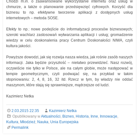
Chodzi m.in. o zaawansowane wykorzystanie internetu oraz usług w
chmurze, a także o planowanie przedsięwzięć cyfrowych. Korzyść dla
biznesu to np. efektywne tworzenie aplikacji z dostępnych usług
internetowych – metoda SOSE.
Efekty to np.: nowe podejście do informatyzacji procesów biznesowych;
szeroki wachlarz zastosowań wytwarzania aplikacji i usług; gromadzenie
wiedzy w celu doskonalenia pracy Centrum Doskonałości NIWA, czyli
kultura jakości.
Powyższe dowodzi, jak się rozwija nasza wiedza, jak rośnie zasób naszych
informacji. Jaka będzie przyszłość – niełatwo przewidzieć. Nasz rozwój,
oczywiście nie tylko w Polsce, ale na całym globie, może następować w
tempie geometrycznym, czyli podwajać się, na przykład w takim
stopniowaniu: 2, 4, 8, 16, 32 itd. Rzecz w tym, by władzy nie oddać
maszynom, które stają się sprawniejsze, mądrzejsze od ludzi.
Kazimierz Netka
2.03.2015 22:35
Kazimierz Netka
Opublikowany w
Aktualności
,
Biznes
,
Historia
,
Inne
,
Innowacje
,
Kultura
,
Młodzież
,
Nauka
,
Unia Europejska
Permalink