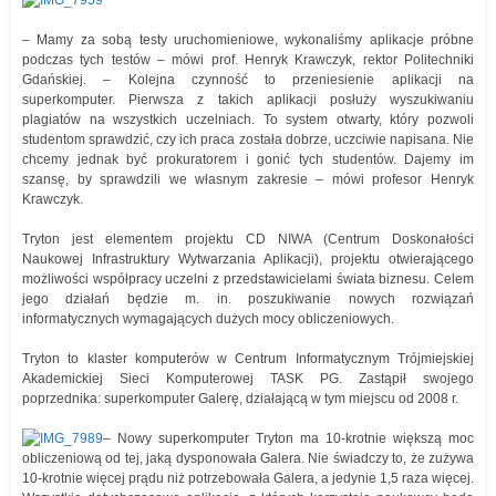
– Mamy za sobą testy uruchomieniowe, wykonaliśmy aplikacje próbne
podczas tych testów – mówi prof. Henryk Krawczyk, rektor Politechniki
Gdańskiej. – Kolejna czynność to przeniesienie aplikacji na
superkomputer. Pierwsza z takich aplikacji posłuży wyszukiwaniu
plagiatów na wszystkich uczelniach. To system otwarty, który pozwoli
studentom sprawdzić, czy ich praca została dobrze, uczciwie napisana. Nie
chcemy jednak być prokuratorem i gonić tych studentów. Dajemy im
szansę, by sprawdzili we własnym zakresie – mówi profesor Henryk
Krawczyk.
Tryton jest elementem projektu CD NIWA (Centrum Doskonałości
Naukowej Infrastruktury Wytwarzania Aplikacji), projektu otwierającego
możliwości współpracy uczelni z przedstawicielami świata biznesu. Celem
jego działań będzie m. in. poszukiwanie nowych rozwiązań
informatycznych wymagających dużych mocy obliczeniowych.
Tryton to klaster komputerów w Centrum Informatycznym Trójmiejskiej
Akademickiej Sieci Komputerowej TASK PG. Zastąpił swojego
poprzednika: superkomputer Galerę, działającą w tym miejscu od 2008 r.
– Nowy superkomputer Tryton ma 10-krotnie większą moc
obliczeniową od tej, jaką dysponowała Galera. Nie świadczy to, że zużywa
10-krotnie więcej prądu niż potrzebowała Galera, a jedynie 1,5 raza więcej.