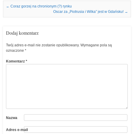
Nawigacja we wpisach
←
Coraz gorzej na chronionym (?) rynku
Oscar za „Piotrusia i Wilka” jest w Gdańsku!
→
Dodaj komentarz
Twój adres e-mail nie zostanie opublikowany.
Wymagane pola są
oznaczone
*
Komentarz
*
Nazwa
Adres e-mail