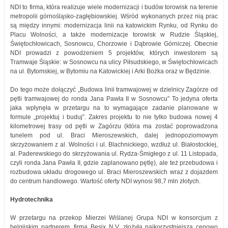
NDI to firma, która realizuje wiele modernizacji i budów torowisk na terenie
metropolii górnośląsko-zagłębiowskiej. Wśród wykonanych przez nią prac
są między innymi: modernizacja linii na katowickim Rynku, od Rynku do
Placu Wolności, a także modernizacje torowisk w Rudzie Śląskiej,
Świętochłowicach, Sosnowcu, Chorzowie i Dąbrowie Górniczej. Obecnie
NDI prowadzi z powodzeniem 5 projektów, których inwestorem są
Tramwaje Śląskie: w Sosnowcu na ulicy Piłsudskiego, w Świętochłowicach
na ul. Bytomskiej, w Bytomiu na Katowickiej i Arki Bożka oraz w Będzinie.
Do tego może dołączyć „Budowa linii tramwajowej w dzielnicy Zagórze od
pętli tramwajowej do ronda Jana Pawła II w Sosnowcu” To jedyna oferta
jaka wpłynęła w przetargu na to wymagające zadanie planowane w
formule „projektuj i buduj”. Zakres projektu to nie tylko budowa nowej 4
kilometrowej trasy od pętli w Zagórzu (która ma zostać poprowadzona
tunelem pod ul. Braci Mieroszewskich, dalej jednopoziomowym
skrzyżowaniem z al. Wolności i ul. Blachnickiego, wzdłuż ul. Białostockiej,
al. Paderewskiego do skrzyżowania ul. Rydza-Śmigłego z ul. 11 Listopada,
czyli ronda Jana Pawła II, gdzie zaplanowano pętlę), ale też przebudowa i
rozbudowa układu drogowego ul. Braci Mieroszewskich wraz z dojazdem
do centrum handlowego. Wartość oferty NDI wynosi 98,7 mln złotych.
Hydrotechnika
W przetargu na przekop Mierzei Wiślanej Grupa NDI w konsorcjum z
belgijskim partnerem, firmą Besix N.V. złożyła najkorzystniejszą cenowo