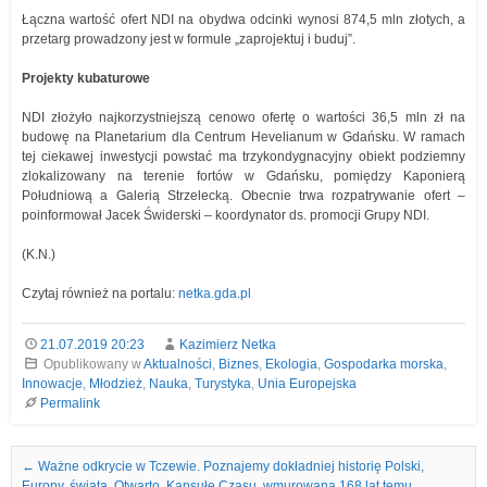
Łączna wartość ofert NDI na obydwa odcinki wynosi 874,5 mln złotych, a
przetarg prowadzony jest w formule „zaprojektuj i buduj”.
Projekty kubaturowe
NDI złożyło najkorzystniejszą cenowo ofertę o wartości 36,5 mln zł na
budowę na Planetarium dla Centrum Hevelianum w Gdańsku. W ramach
tej ciekawej inwestycji powstać ma trzykondygnacyjny obiekt podziemny
zlokalizowany na terenie fortów w Gdańsku, pomiędzy Kaponierą
Południową a Galerią Strzelecką. Obecnie trwa rozpatrywanie ofert –
poinformował Jacek Świderski – koordynator ds. promocji Grupy NDI.
(K.N.)
Czytaj również na portalu:
netka.gda.pl
21.07.2019 20:23
Kazimierz Netka
Opublikowany w
Aktualności
,
Biznes
,
Ekologia
,
Gospodarka morska
,
Innowacje
,
Młodzież
,
Nauka
,
Turystyka
,
Unia Europejska
Permalink
Nawigacja we wpisach
←
Ważne odkrycie w Tczewie. Poznajemy dokładniej historię Polski,
Europy, świata. Otwarto Kapsułę Czasu, wmurowaną 168 lat temu,