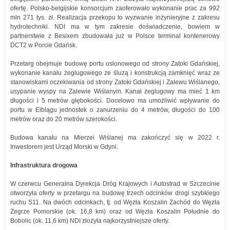
ofertę. Polsko-belgijskie konsorcjum zaoferowało wykonanie prac za 992
mln 271 tys. zł. Realizacja przekopu to wyzwanie inżynieryjne z zakresu
hydrotechniki. NDI ma w tym zakresie doświadczenie, bowiem w
partnerstwie z Besixem zbudowała już w Polsce terminal kontenerowy
DCT2 w Porcie Gdańsk.
Przetarg obejmuje budowę portu osłonowego od strony Zatoki Gdańskiej,
wykonanie kanału żeglugowego ze śluzą i konstrukcją zamknięć wraz ze
stanowiskami oczekiwania od strony Zatoki Gdańskiej i Zalewu Wiślanego,
usypanie wyspy na Zalewie Wiślanym. Kanał żeglugowy ma mieć 1 km
długości i 5 metrów głębokości. Docelowo ma umożliwić wpływanie do
portu w Elblągu jednostek o zanurzeniu do 4 metrów, długości do 100
metrów oraz do 20 metrów szerokości.
Budowa kanału na Mierzei Wiślanej ma zakończyć się w 2022 r.
Inwestorem jest Urząd Morski w Gdyni.
Infrastruktura drogowa
W czerwcu Generalna Dyrekcja Dróg Krajowych i Autostrad w Szczecinie
otworzyła oferty w przetargu na budowę trzech odcinków drogi szybkiego
ruchu S11. Na dwóch odcinkach, tj. od Węzła Koszalin Zachód do Węzła
Zegrze Pomorskie (ok. 16,8 km) oraz od Węzła Koszalin Południe do
Bobolic (ok. 11,6 km) NDI złożyła najkorzystniejsze oferty.