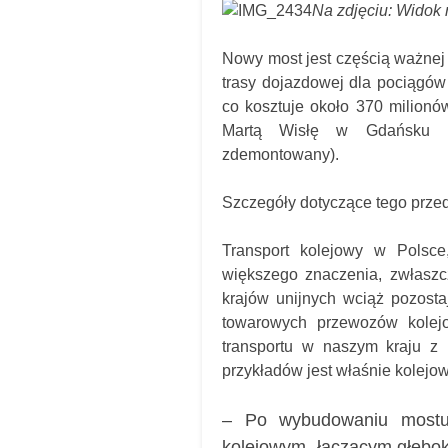
Na zdjęciu: Widok n
Nowy most jest częścią ważnej 
trasy dojazdowej dla pociągó
co kosztuje około 370 milionó
Martą Wisłę w Gdańsku Pr
zdemontowany).
Szczegóły dotyczące tego prze
Transport kolejowy w Polsce
większego znaczenia, zwłaszc
krajów unijnych wciąż pozost
towarowych przewozów kolejo
transportu w naszym kraju z
przykładów jest właśnie kolejo
– Po wybudowaniu mostu 
kolejowym, łączącym głębok