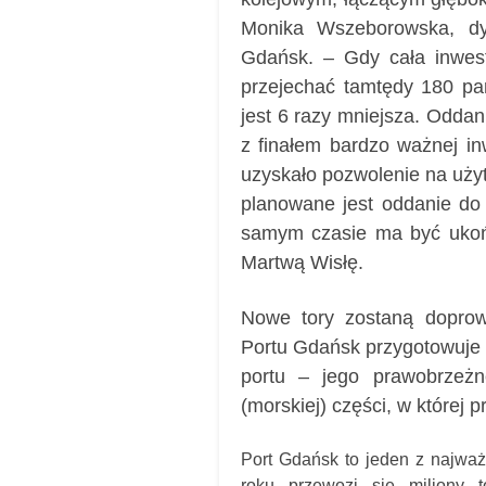
Monika Wszeborowska, dy
Gdańsk. – Gdy cała inwes
przejechać tamtędy 180 pa
jest 6 razy mniejsza. Oddan
z finałem bardzo ważnej in
uzyskało pozwolenie na uży
planowane jest oddanie do
samym czasie ma być ukoń
Martwą Wisłę.
Nowe tory zostaną doprow
Portu Gdańsk przygotowuje 
portu – jego prawobrzeżn
(morskiej) części, w której 
Port Gdańsk to jeden z najważ
roku przewozi się miliony