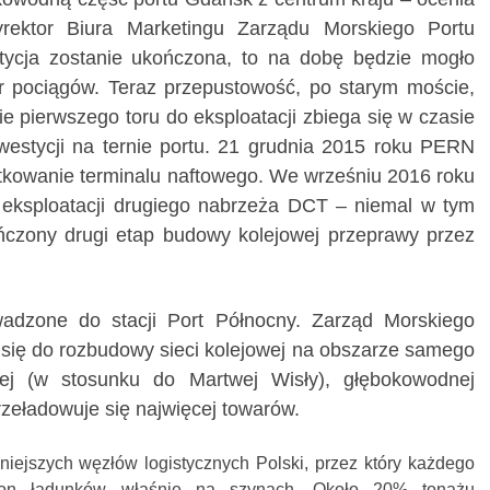
rektor Biura Marketingu Zarządu Morskiego Portu
tycja zostanie ukończona, to na dobę będzie mogło
r pociągów. Teraz przepustowość, po starym moście,
ie pierwszego toru do eksploatacji zbiega się w czasie
westycji na ternie portu. 21 grudnia 2015 roku PERN
tkowanie terminalu naftowego. We wrześniu 2016 roku
 eksploatacji drugiego nabrzeża DCT – niemal w tym
czony drugi etap budowy kolejowej przeprawy przez
adzone do stacji Port Północny. Zarząd Morskiego
się do rozbudowy sieci kolejowej na obszarze samego
ej (w stosunku do Martwej Wisły), głębokowodnej
przeładowuje się najwięcej towarów.
niejszych węzłów logistycznych Polski, przez który każdego
 ton ładunków właśnie na szynach. Około 20% tonażu