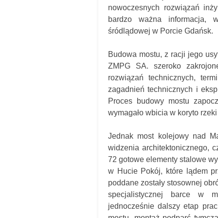
nowoczesnych rozwiązań inżyn
bardzo ważna informacja, w
śródlądowej w Porcie Gdańsk.
Budowa mostu, z racji jego us
ZMPG SA. szeroko zakrojonej
rozwiązań technicznych, term
zagadnień technicznych i eksp
Proces budowy mostu zapoczą
wymagało wbicia w koryto rzeki b
Jednak most kolejowy nad Mar
widzenia architektonicznego, c
72 gotowe elementy stalowe wy
w Hucie Pokój, które lądem pr
poddane zostały stosownej obró
specjalistycznej barce w m
jednocześnie dalszy etap pra
mostu, montaż podparć tymcza