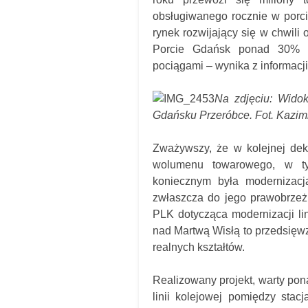
obsługiwanego rocznie w porci
rynek rozwijający się w chwili
Porcie Gdańsk ponad 30% ł
pociągami – wynika z informacj
Na zdjęciu: Wido
Gdańsku Przeróbce. Fot. Kazimi
Zważywszy, że w kolejnej de
wolumenu towarowego, w ty
koniecznym była modernizacja
zwłaszcza do jego prawobrzeżn
PLK dotycząca modernizacji l
nad Martwą Wisłą to przedsięwzi
realnych kształtów.
Realizowany projekt, warty pon
linii kolejowej pomiędzy sta