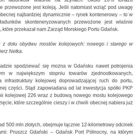
e przewożone jest koleją. Jeśli natomiast wziąć pod uwagę
 obecnej najbardziej dynamicznie – rynek kontenerowy – to w
adunków skonteneryzowanych przewożone jest właśnie
i, które przekazał nam Zarząd Morskiego Portu Gdańsk.
k z dołu obydwu mostów kolejowych: nowego i starego w
erz Netka.
kadzie spodziewać się można w Gdańsku nawet potrojenia
m w największym stopniu towarów zjednostkowanych,
 infrastruktury kolejowej doprowadzającej ruch do portu,
ej części. Stąd zapowiadana od lat inwestycja spółki PKP
inii kolejowej 226 wraz z budową nowego mostu kolejowego
ęcie, które szczególnie cieszy i w chwili obecnej nabiera już
ad 500 mln złotych, obejmuje łącznie 12-kilometrowy odcinek
cjami: Pruszcz Gdański – Gdańsk Port Północny, na którym