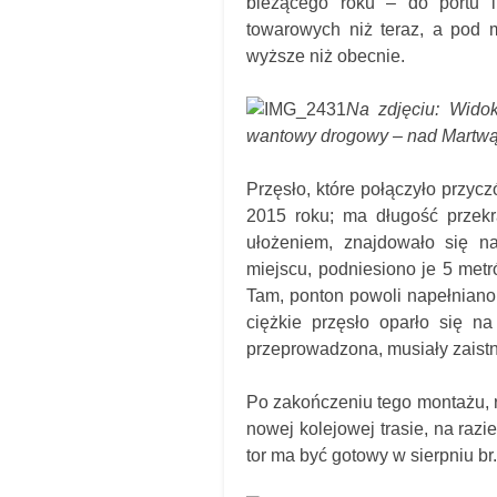
bieżącego roku – do portu i
towarowych niż teraz, a pod 
wyższe niż obecnie.
Na zdjęciu: Wido
wantowy drogowy – nad Martwą 
Przęsło, które połączyło przycz
2015 roku; ma długość przekr
ułożeniem, znajdowało się n
miejscu, podniesiono je 5 met
Tam, ponton powoli napełniano 
ciężkie przęsło oparło się n
przeprowadzona, musiały zaist
Po zakończeniu tego montażu, 
nowej kolejowej trasie, na razi
tor ma być gotowy w sierpniu br.