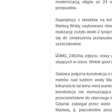
modernizacją objęto aż 24 o
przepustów.
Największy z obiektów na ko
Martwą Wisłą; usytuowany rów
realizację zużyto około 2 tysięc
się do zwiększenia przepusto
sześciokrotnie.
Na zdjęciu: nowy m
stojących w rzece. Widok spod
Stalowa potężna konstrukcja o 
metrów nad lustrem wody Mar
kilkanaście lat temu most wanto
konstrukcja nie wymuszając
przeciwieństwie do obecnego m
Gdańsk zabiegał przez wiele 
Martwej, tj. pięciokrotne po