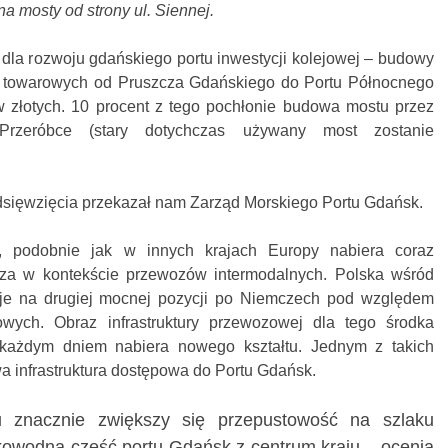
a mosty od strony ul. Siennej.
dla rozwoju gdańskiego portu inwestycji kolejowej – budowy
w towarowych od Pruszcza Gdańskiego do Portu Północnego
w złotych. 10 procent z tego pochłonie budowa mostu przez
zeróbce (stary dotychczas używany most zostanie
dsięwzięcia przekazał nam Zarząd Morskiego Portu Gdańsk.
, podobnie jak w innych krajach Europy nabiera coraz
za w kontekście przewozów intermodalnych. Polska wśród
aje na drugiej mocnej pozycji po Niemczech pod względem
wych. Obraz infrastruktury przewozowej dla tego środka
 każdym dniem nabiera nowego kształtu. Jednym z takich
wa infrastruktura dostępowa do Portu Gdańsk.
znacznie zwiększy się przepustowość na szlaku
owodną część portu Gdańsk z centrum kraju – ocenia