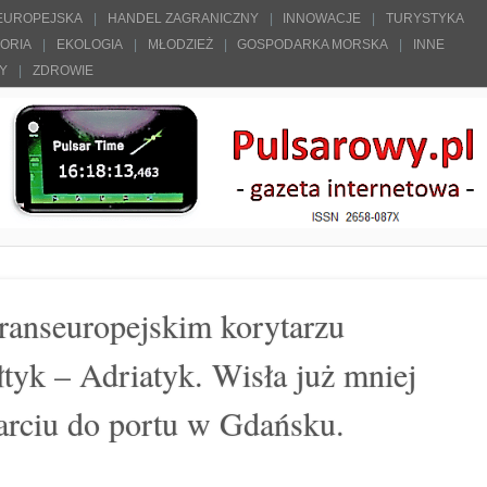
 EUROPEJSKA
HANDEL ZAGRANICZNY
INNOWACJE
TURYSTYKA
TORIA
EKOLOGIA
MŁODZIEŻ
GOSPODARKA MORSKA
INNE
ŁY
ZDROWIE
ranseuropejskim korytarzu
tyk – Adriatyk. Wisła już mniej
arciu do portu w Gdańsku.