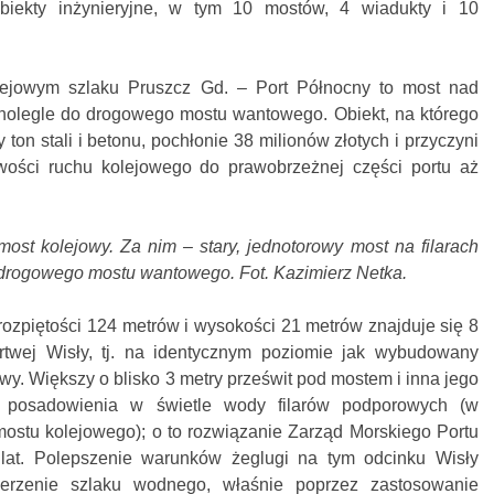
biekty inżynieryjne, w tym 10 mostów, 4 wiadukty i 10
lejowym szlaku Pruszcz Gd. – Port Północny to most nad
nolegle do drogowego mostu wantowego. Obiekt, na którego
y ton stali i betonu, pochłonie 38 milionów złotych i przyczyni
wości ruchu kolejowego do prawobrzeżnej części portu aż
ost kolejowy. Za nim – stary, jednotorowy most na filarach
 drogowego mostu wantowego. Fot. Kazimierz Netka.
rozpiętości 124 metrów i wysokości 21 metrów znajduje się 8
twej Wisły, tj. na identycznym poziomie jak wybudowany
wy. Większy o blisko 3 metry prześwit pod mostem i inna jego
a posadowienia w świetle wody filarów podporowych (w
ostu kolejowego); o to rozwiązanie Zarząd Morskiego Portu
lat. Polepszenie warunków żeglugi na tym odcinku Wisły
szerzenie szlaku wodnego, właśnie poprzez zastosowanie