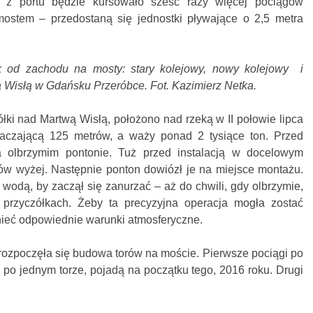
 z portu będzie kursowało sześć razy więcej pociągów
mostem – przedostaną się jednostki pływające o 2,5 metra
k od zachodu na mosty: stary kolejowy, nowy kolejowy i
Wisłą w Gdańsku Przeróbce. Fot. Kazimierz Netka.
ółki nad Martwą Wisłą, położono nad rzeką w II połowie lipca
aczającą 125 metrów, a waży ponad 2 tysiące ton. Przed
a olbrzymim pontonie. Tuż przed instalacją w docelowym
rów wyżej. Następnie ponton dowiózł je na miejsce montażu.
wodą, by zaczął się zanurzać – aż do chwili, gdy olbrzymie,
a przyczółkach. Żeby ta precyzyjna operacja mogła zostać
nieć odpowiednie warunki atmosferyczne.
rozpoczęła się budowa torów na moście. Pierwsze pociągi po
e po jednym torze, pojadą na początku tego, 2016 roku. Drugi