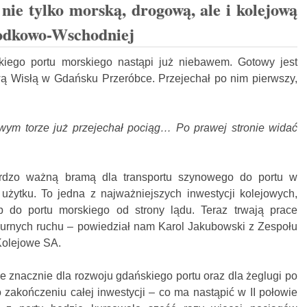
 nie tylko morską, drogową, ale i kolejową
odkowo-Wschodniej
kiego portu morskiego nastąpi już niebawem. Gotowy jest
ą Wisłą w Gdańsku Przeróbce. Przejechał po nim pierwszy,
wym torze już przejechał pociąg… Po prawej stronie widać
rdzo ważną bramą dla transportu szynowego do portu w
żytku. To jedna z najważniejszych inwestycji kolejowych,
 do portu morskiego od strony lądu. Teraz trwają prace
urnych ruchu – powiedział nam Karol Jakubowski z Zespołu
Kolejowe SA.
e znacznie dla rozwoju gdańskiego portu oraz dla żeglugi po
 zakończeniu całej inwestycji – co ma nastąpić w II połowie