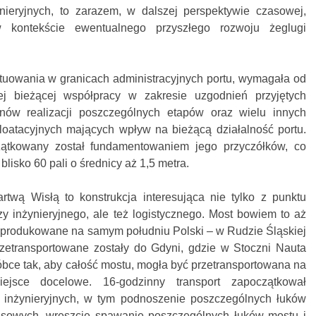
ieryjnych, to zarazem, w dalszej perspektywie czasowej,
 kontekście ewentualnego przyszłego rozwoju żeglugi
ytuowania w granicach administracyjnych portu, wymagała od
 bieżącej współpracy w zakresie uzgodnień przyjętych
inów realizacji poszczególnych etapów oraz wielu innych
loatacyjnych mających wpływ na bieżącą działalność portu.
tkowany został fundamentowaniem jego przyczółków, co
lisko 60 pali o średnicy aż 1,5 metra.
twą Wisłą to konstrukcja interesująca nie tylko z punktu
zy inżynieryjnego, ale też logistycznego. Most bowiem to aż
produkowane na samym południu Polski – w Rudzie Śląskiej
zetransportowane zostały do Gdyni, gdzie w Stoczni Nauta
bce tak, aby całość mostu, mogła być przetransportowana na
iejsce docelowe. 16-godzinny transport zapoczątkował
c inżynieryjnych, w tym podnoszenie poszczególnych łuków
sowych, wreszcie spawanie poszczególnych łuków mostu i