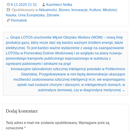
9.12.2020 21:31
Kazimierz Netka
Opublikowany w
Aktualności
,
Biznes
,
Innowacje
,
Kultura
,
Młodzież
,
Nauka
,
Unia Europejska
,
Zdrowie
Permalink
Nawigacja we wpisach
←
Grupa LOTOS uruchomiła Węzeł Odzysku Wodoru (WOW) – nową linię
produkcji gazu, który może stać się bardzo ważnym źródłem energii, także
elektrycznej. To jest bardzo ważne wydarzenie z uwagi na zaangażowanie
LOTOSu w Pomorskiej Dolinie Wodorowej i ze względu na plany rozwoju
pomorskiego transportu publicznego wyposażonego w autobusy z
ogniwami paliwowymi i silnikami na prąd
Innowacyjne laboratorium sztucznej inteligencji powstało w Politechnice
Gdańskiej. Przygotowywane w nim będą demonstracje ukazujące
możliwości zastosowania sztucznej inteligencji m.in. we wspomaganiu
opieki nad osobami chorymi i starszymi, w inteligentnych domach, w
automatyce domowej, czy w diagnostyce medycznej
→
Dodaj komentarz
Twój adres e-mail nie zostanie opublikowany.
Wymagane pola są
oznaczone
*