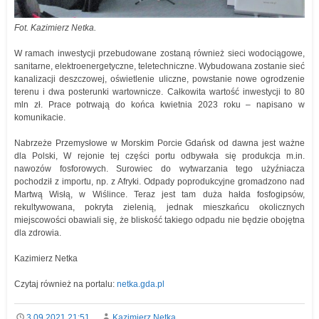
Fot. Kazimierz Netka.
W ramach inwestycji przebudowane zostaną również sieci wodociągowe,
sanitarne, elektroenergetyczne, teletechniczne. Wybudowana zostanie sieć
kanalizacji deszczowej, oświetlenie uliczne, powstanie nowe ogrodzenie
terenu i dwa posterunki wartownicze. Całkowita wartość inwestycji to 80
mln zł. Prace potrwają do końca kwietnia 2023 roku – napisano w
komunikacie.
Nabrzeże Przemysłowe w Morskim Porcie Gdańsk od dawna jest ważne
dla Polski, W rejonie tej części portu odbywała się produkcja m.in.
nawozów fosforowych. Surowiec do wytwarzania tego użyźniacza
pochodził z importu, np. z Afryki. Odpady poprodukcyjne gromadzono nad
Martwą Wisłą, w Wiślince. Teraz jest tam duża hałda fosfogipsów,
rekultywowana, pokryta zielenią, jednak mieszkańcu okolicznych
miejscowości obawiali się, że bliskość takiego odpadu nie będzie obojętna
dla zdrowia.
Kazimierz Netka
Czytaj również na portalu:
netka.gda.pl
3.09.2021 21:51
Kazimierz Netka