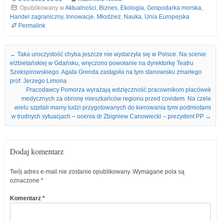
Opublikowany w
Aktualności
,
Biznes
,
Ekologia
,
Gospodarka morska
,
Handel zagraniczny
,
Innowacje
,
Młodzież
,
Nauka
,
Unia Europejska
Permalink
Nawigacja we wpisach
←
Taka uroczystość chyba jeszcze nie wydarzyła się w Polsce. Na scenie
elżbietańskiej w Gdańsku, wręczono powołanie na dyrektorkę Teatru
Szekspirowskiego. Agata Grenda zastąpiła na tym stanowisku zmarłego
prof. Jerzego Limona
Pracodawcy Pomorza wyrażają wdzięczność pracownikom placówek
medycznych za obronę mieszkańców regionu przed covidem. Na czele
wielu szpitali mamy ludzi przygotowanych do kierowania tymi podmiotami
w trudnych sytuacjach – ocenia dr Zbigniew Canowiecki – prezydent PP
→
Dodaj komentarz
Twój adres e-mail nie zostanie opublikowany.
Wymagane pola są
oznaczone
*
Komentarz
*