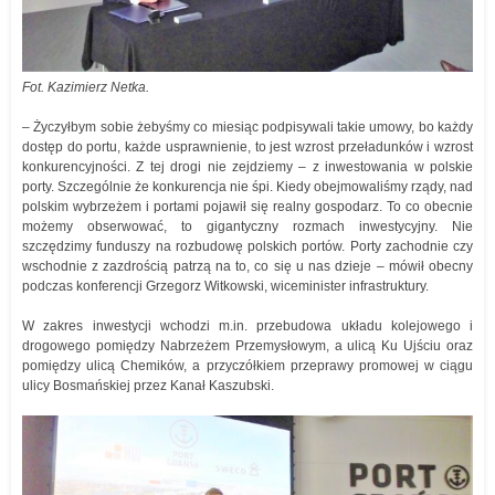
Fot. Kazimierz Netka.
– Życzyłbym sobie żebyśmy co miesiąc podpisywali takie umowy, bo każdy
dostęp do portu, każde usprawnienie, to jest wzrost przeładunków i wzrost
konkurencyjności. Z tej drogi nie zejdziemy – z inwestowania w polskie
porty. Szczególnie że konkurencja nie śpi. Kiedy obejmowaliśmy rządy, nad
polskim wybrzeżem i portami pojawił się realny gospodarz. To co obecnie
możemy obserwować, to gigantyczny rozmach inwestycyjny. Nie
szczędzimy funduszy na rozbudowę polskich portów. Porty zachodnie czy
wschodnie z zazdrością patrzą na to, co się u nas dzieje – mówił obecny
podczas konferencji Grzegorz Witkowski, wiceminister infrastruktury.
W zakres inwestycji wchodzi m.in. przebudowa układu kolejowego i
drogowego pomiędzy Nabrzeżem Przemysłowym, a ulicą Ku Ujściu oraz
pomiędzy ulicą Chemików, a przyczółkiem przeprawy promowej w ciągu
ulicy Bosmańskiej przez Kanał Kaszubski.