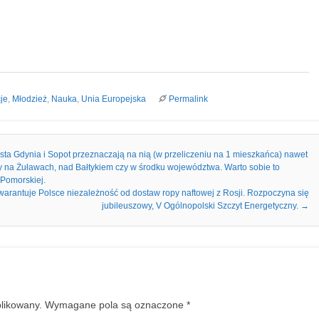
je
,
Młodzież
,
Nauka
,
Unia Europejska
Permalink
sta Gdynia i Sopot przeznaczają na nią (w przeliczeniu na 1 mieszkańca) nawet
ny na Żuławach, nad Bałtykiem czy w środku województwa. Warto sobie to
 Pomorskiej.
warantuje Polsce niezależność od dostaw ropy naftowej z Rosji. Rozpoczyna się
jubileuszowy, V Ogólnopolski Szczyt Energetyczny.
→
blikowany.
Wymagane pola są oznaczone
*