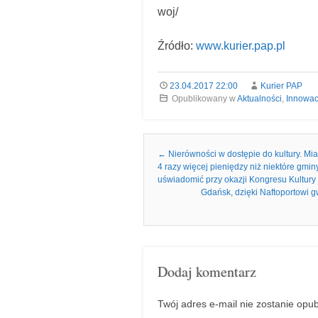
woj/
Źródło:
www.kurier.pap.pl
23.04.2017 22:00
Kurier PAP
Opublikowany w
Aktualności
,
Innowac
Nawigacja we wpisach
←
Nierówności w dostępie do kultury. Mia
4 razy więcej pieniędzy niż niektóre gmi
uświadomić przy okazji Kongresu Kultury
Gdańsk, dzięki Naftoportowi g
Dodaj komentarz
Twój adres e-mail nie zostanie opu