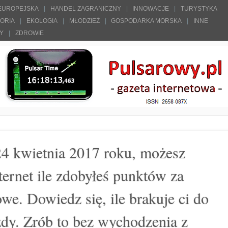
 EUROPEJSKA
HANDEL ZAGRANICZNY
INNOWACJE
TURYSTYKA
TORIA
EKOLOGIA
MŁODZIEŻ
GOSPODARKA MORSKA
INNE
ŁY
ZDROWIE
24 kwietnia 2017 roku, możesz
ternet ile zdobyłeś punktów za
e. Dowiedz się, ile brakuje ci do
zdy. Zrób to bez wychodzenia z