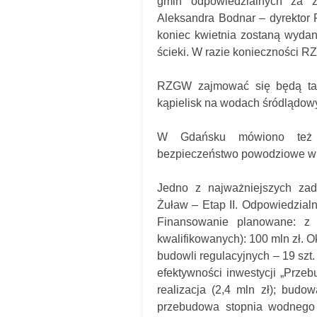
gmin odpowiedzialnych za 
Aleksandra Bodnar – dyrektor
koniec kwietnia zostaną wyda
ścieki. W razie konieczności RZ
RZGW zajmować się będą tak
kąpielisk na wodach śródlądow
W Gdańsku mówiono też o
bezpieczeństwo powodziowe w 
Jedno z najważniejszych za
Żuław – Etap II. Odpowiedzia
Finansowanie planowane: z 
kwalifikowanych): 100 mln zł. O
budowli regulacyjnych – 19 szt.
efektywności inwestycji „Przeb
realizacja (2,4 mln zł); budo
przebudowa stopnia wodnego 