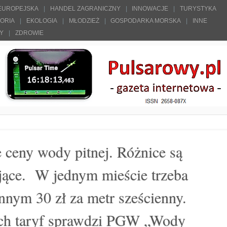
 EUROPEJSKA
HANDEL ZAGRANICZNY
INNOWACJE
TURYSTYKA
TORIA
EKOLOGIA
MŁODZIEŻ
GOSPODARKA MORSKA
INNE
ŁY
ZDROWIE
 ceny wody pitnej. Różnice są
ące. W jednym mieście trzeba
innym 30 zł za metr sześcienny.
ch taryf sprawdzi PGW „Wody