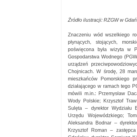
Źródło ilustracji: RZGW w Gda
Znaczeniu wód wszelkiego rod
płynących, stojących, morsk
poświęcona była wizyta w 
Gospodarstwa Wodnego (PGW) 
urządzeń przeciwpowodziowyc
Chojnicach. W środę, 28 mar
mieszkańców Pomorskiego p
działającego w ramach tego 
mówili m.in.: Przemysław D
Wody Polskie; Krzysztof Tra
Sulęta – dyrektor Wydziału 
Urzędu Wojewódzkiego; Tom
Aleksandra Bodnar – dyrekt
Krzysztof Roman – zastępca