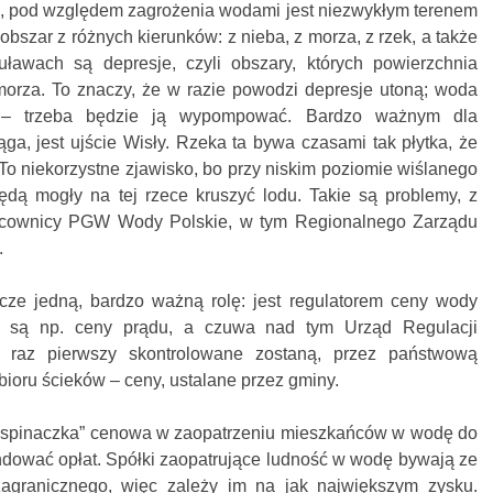
 pod względem zagrożenia wodami jest niezwykłym terenem
 obszar z różnych kierunków: z nieba, z morza, z rzek, a także
uławach są depresje, czyli obszary, których powierzchnia
morza. To znaczy, że w razie powodzi depresje utoną; woda
 – trzeba będzie ją wypompować. Bardzo ważnym dla
a, jest ujście Wisły. Rzeka ta bywa czasami tak płytka, że
 To niekorzystne zjawisko, bo przy niskim poziomie wiślanego
ędą mogły na tej rzece kruszyć lodu. Takie są problemy, z
racownicy PGW Wody Polskie, w tym Regionalnego Zarządu
.
ze jedną, bardzo ważną rolę: jest regulatorem ceny wody
e są np. ceny prądu, a czuwa nad tym Urząd Regulacji
 raz pierwszy skontrolowane zostaną, przez państwową
dbioru ścieków – ceny, ustalane przez gminy.
wspinaczka” cenowa w zaopatrzeniu mieszkańców w wodę do
ndować opłat. Spółki zaopatrujące ludność w wodę bywają ze
agranicznego, więc zależy im na jak największym zysku.