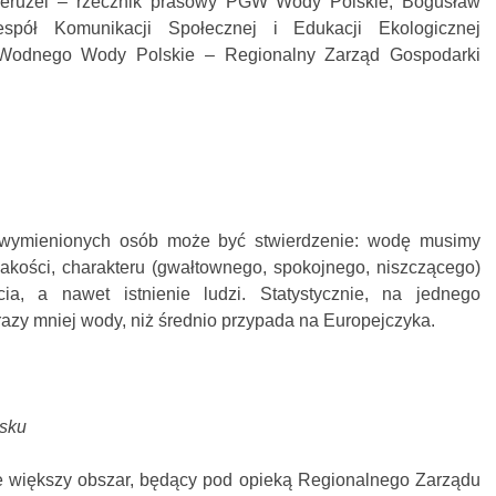
Kieruzel – rzecznik prasowy PGW Wody Polskie; Bogusław
espół Komunikacji Społecznej i Edukacji Ekologicznej
odnego Wody Polskie – Regionalny Zarząd Gospodarki
ymienionych osób może być stwierdzenie: wodę musimy
 jakości, charakteru (gwałtownego, spokojnego, niszczącego)
ia, a nawet istnienie ludzi. Statystycznie, na jednego
azy mniej wody, niż średnio przypada na Europejczyka.
ńsku
e większy obszar, będący pod opieką Regionalnego Zarządu