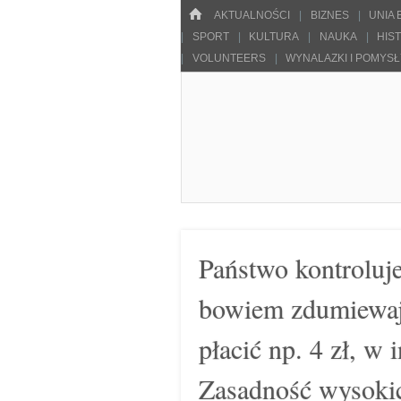
Menu
HOME
SKOCZ DO TREŚCI
AKTUALNOŚCI
BIZNES
UNIA
SPORT
KULTURA
NAUKA
HIS
VOLUNTEERS
WYNALAZKI I POMYS
Pulsarowy.pl
Państwo kontroluje
bowiem zdumiewaj
płacić np. 4 zł, w 
Zasadność wysoki