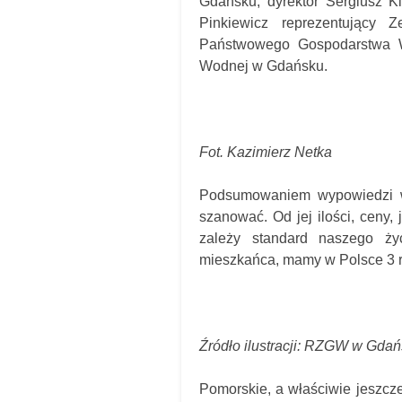
Gdańsku; dyrektor Sergiusz 
Pinkiewicz reprezentujący Z
Państwowego Gospodarstwa W
Wodnej w Gdańsku.
Fot. Kazimierz Netka
Podsumowaniem wypowiedzi w
szanować. Od jej ilości, ceny,
zależy standard naszego życ
mieszkańca, mamy w Polsce 3 r
Źródło ilustracji: RZGW w Gda
Pomorskie, a właściwie jeszcz