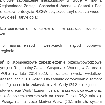
zbiorowe zaopatrzenie mieszkańców w wodę – mówiła
 Regionalnego Zarządu Gospodarki Wodnej w Gdańsku. Pod
ne stosowne decyzje RZGW dotyczące taryf opłat za wodę i
GW określi taryfę opłat.
że opiniowaniem wniosków gmin w sprawach tworzenia
ych.
 najważniejszych inwestycjach mających poprawić
regionie.
dań to „Kompleksowe zabezpieczenie przeciwpowodziowe
lnym jest Regionalny Zarząd Gospodarki Wodnej w Gdańsku.
POIiŚ na lata 2014-2020; a wartość (kwota wydatków
kres realizacji: 2016-2022. Oto zadania do wykonania: remont
 ostróg na odcinku żuławskim rzeki Wisły (24,3 mln zł); ocena
udowa ujścia Wisły” Etapu I, działania przygotowawcze oraz
wa wrót przeciwsztormowych na rzece Tudze (26,2 mln zł);
Przegalina na rzece Martwa Wisła (33,1 mln zł); system