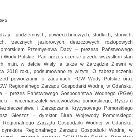
ńsku
zaju: podziemnych, powierzchniowych, słodkich, słonych,
ich, rzecznych, jeziorowych, deszczowych, roztopowych
Pomorskiem Przemysława Dacy – prezesa Państwowego
Wody Polskie. Pan prezes oceniał przede wszystkim stan
h, m.in. w delcie Wisły, a także w Zarządzie Zlewni w
ca 2018 roku, podsumowano tę wizytę. O zabezpieczeniu
rzed powodziami, o zadaniach PGW Wody Polskie oraz
PGW Regionalnego Zarządu Gospodarki Wodnej w Gdańsku,
aca – prezes Państwowego Gospodarstwa Wodnego (PGW)
wicki – wicemarszałek województwa pomorskiego; Ryszard
Bezpieczeństwa i Zarządzania Kryzysowego Pomorskiego
asz Gieszcz – dyrektor Biura Wojewody Pomorskiego;
or Regionalnego Zarządu Gospodarki Wodnej w Gdańsku;
 dyrektora Regionalnego Zarządu Gospodarki Wodnej w