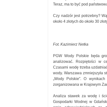
Teraz, ma to być pod państwową
Czy nadzór jest potrzebny? Wąt
około 4 złotych do około 30 zło
Fot. Kazimierz Netka
PGW Wody Polskie będa grom
analizować. Rozpiętości w c
Czasami wodę trzeba uzdatniać,
wody. Warszawa zmniejszyła s
„Wody Polskie”. O wynikach 
zorganizowana w Krajowym Zar
Analiza stawek za wodę i ści
Gospodarki Wodnej w Gdańsku.