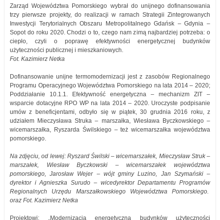
Zarząd Województwa Pomorskiego wybrał do unijnego dofinansowania
trzy pierwsze projekty, do realizacji w ramach Strategii Zintegrowanych
Inwestycji Terytorialnych Obszaru Metropolitalnego Gdańsk – Gdynia –
Sopot do roku 2020. Chodzi o to, czego nam zimą najbardziej potrzeba: o
ciepło, czyli o poprawę efektywności energetycznej budynków
użyteczności publicznej i mieszkaniowych.
Fot. Kazimierz Netka
Dofinansowanie unijne termomodernizacji jest z zasobów Regionalnego
Programu Operacyjnego Województwa Pomorskiego na lata 2014 – 2020;
Poddziałanie 10.1.1. Efektywność energetyczna – mechanizm ZIT –
wsparcie dotacyjne RPO WP na lata 2014 – 2020. Uroczyste podpisanie
umów z beneficjentami, odbyło się w piątek, 30 grudnia 2016 roku, z
udziałem Mieczysława Struka – marszałka, Wiesława Byczkowskiego –
wicemarszałka, Ryszarda Świlskiego – też wicemarszałka województwa
pomorskiego.
Na zdjęciu, od lewej:
Ryszard Świlski – wicemarszałek, Mieczysław Struk –
marszałek, Wiesław Byczkowski – wicemarszałek województwa
pomorskiego, Jarosław Wejer – wójt gminy Luzino, Jan Szymański –
dyrektor i Agnieszka Surudo – wicedyrektor Departamentu Programów
Regionalnych Urzędu Marszałkowskiego Województwa Pomorskiego.
oraz
Fot. Kazimierz Netka
Projektowi: „Modernizacja energetyczna budynków użyteczności