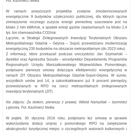
Fot. Kazimierz Netka
W ramach powyższych projektów zostanie zmodernizowanych
energetycznie 9 budynków użyteczności publicznej, dla których łączne
zmniejszenie rocznego zużycia energii pierwotnej szacowane jest na
blisko 2 mln kWh/rok, a spadek emisji gazów cieplarnianych na blisko 2,4
tys. ton równoważnika CO2/rok.
Łącznie, w Strategii Zintegrowanych Inwestycji Terytorialnych Obszaru
Metropolitalnego Gdańsk – Gdynia – Sopot, przewidziano modernizację
energetyczną 230 budynków na obszarze metropolitarnym (do 2023 roku).
Z informacji, które przekazali podczas uroczystości Jan Szymański –
dyrektor oraz Agnieszka Surudo – wicedyrektor Departamentu Programów
Regionalnych Urzędu Marszałkowskiego Województwa Pomorskiego,
podpisano pierwsze umowy dotyczące efektywności energetycznej w
ramach ZIT Obszaru Metropolitalnego Gdańsk-Sopot-Gdynia. W sumie,
wszystkich umów jest 14, a zakontraktowano już 9 procent pieniędzy,
przewidzianych w RPO na rzecz metropolitalnych zintegrowanych
inwestycji terytorialnych (ZIT).
Na zdjęciu: Za stołem, pierwszy z prawej: Witold Namyślak – burmistrz
Lęborka. Fot. Kazimierz Netka
W piątek, 30 stycznia 2016 roku, podpisano też umowę w sprawie
wykorzystania dotacji unijnej z pomorskiego RPO na zwiększenie
atrakcyjności turystycznej miejsc o szczególnych walorach kulturowych i