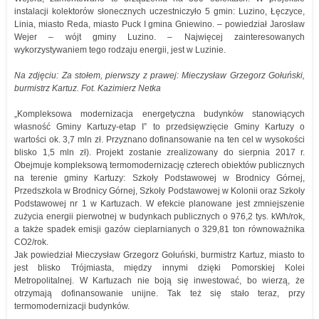
instalacji kolektorów słonecznych uczestniczyło 5 gmin: Luzino, Łęczyce,
Linia, miasto Reda, miasto Puck I gmina Gniewino. – powiedział Jarosław
Wejer – wójt gminy Luzino. – Najwięcej zainteresowanych
wykorzystywaniem tego rodzaju energii, jest w Luzinie.
Na zdjęciu: Za stołem, pierwszy z prawej: Mieczysław Grzegorz Gołuński,
burmistrz Kartuz. Fot. Kazimierz Netka
„Kompleksowa modernizacja energetyczna budynków stanowiących
własność Gminy Kartuzy-etap I” to przedsięwzięcie Gminy Kartuzy o
wartości ok. 3,7 mln zł. Przyznano dofinansowanie na ten cel w wysokości
blisko 1,5 mln zł). Projekt zostanie zrealizowany do sierpnia 2017 r.
Obejmuje kompleksową termomodernizację czterech obiektów publicznych
na terenie gminy Kartuzy: Szkoły Podstawowej w Brodnicy Górnej,
Przedszkola w Brodnicy Górnej, Szkoły Podstawowej w Kolonii oraz Szkoły
Podstawowej nr 1 w Kartuzach. W efekcie planowane jest zmniejszenie
zużycia energii pierwotnej w budynkach publicznych o 976,2 tys. kWh/rok,
a także spadek emisji gazów cieplarnianych o 329,81 ton równoważnika
CO2/rok.
Jak powiedział Mieczysław Grzegorz Gołuński, burmistrz Kartuz, miasto to
jest blisko Trójmiasta, między innymi dzięki Pomorskiej Kolei
Metropolitalnej. W Kartuzach nie boją się inwestować, bo wierzą, że
otrzymają dofinansowanie unijne. Tak też się stało teraz, przy
termomodernizacji budynków.