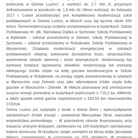
publicznej w Gminie Luzino”, o wartości ok. 2,7 mln zł, przyznano
dofinansowanie w wysokości ok. 1,6 mln zł). Okres realizacji: do listopada
2017 r. Celem przedsięwzięć jest kompleksowa modernizacja szkół
podstawowych w Gminie Luzino, w których uczy się łącznie około 450
dzieci. Termomodernizacja zostanie przeprowadzona w budynkach: Szkoły
Podstawowej im. płk. Stanisława Dąbka w Sychowie; Szkoły Podstawowej
w Kębłowie – oddział przedszkolny w Zelewie; szkoły Podstawowej w
Sychowie – oddział przedszkolny w Robakowie; Szkoły Podstawowej w
Wyszecinie). Działania modernizacji energetycznej w szkołach
podstawowych obejmą: wykonanie docieplenia ścian, stropodachów;
wymienienie stolarki okiennej i drzwi zewnętrznych; modernizację lub
wymianę instalacji ogrzewania obiektów; modernizację lub wymianę
istniejącego źródła ciepła na kotły gazowe kondensacyjne w Szkole
Podstawowej w Robakowie, na pompy ciepła powietrze/woda w szkołach
w Wyszecinie oraz Zelewie oraz jako alternatywne źródło ciepła kotły
gazowe w Wyszecinie i Zelewie. W efekcie planowane jest zmniejszenie
zużycia energii pierwotnej w budynkach publicznych o 710,2 tys. kWh/rok,
a także spadek emisji gazów cieplarnianych o 193,55 ton równoważnika
CO2/rok.
Gmina Luzino już zasłynęła z troski o klimat Ziemi i wykorzystywanie
odnawialnych źródeł energii – powiedział Mieczysław Struk, marszałek
województwa pomorskiego. – W poprzednim okresie finansowania, przy
wsparciu unijnymi dotacjami, zamierzano na 100 budynkach zainstalować
baterie słoneczne. W rezultacie, dzięki zachętom ze strony wójta Jarosława
Wejera, zamontowano te urządzenia na 350 obiektach. W projekcie