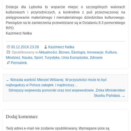
Dotacja dla Lęborka to wsparcie miejsc o szczególnych walorach
kulturowych i przyrodniczych, a konkretnie z puli przeznaczonej na
pielęgnowanie materialnego i niematerialnego dziedzictwa kulturowego.
Pieniądze na te zamierzenia przewidziane są w Działaniu 8.3 pomorskiego
RPO.
Kazimierz Netka
30.12.2016 23:28
Kazimierz Netka
Opublikowany w
Aktualności
,
Biznes
,
Ekologia
,
Innowacje
,
Kultura
,
Młodzież
,
Nauka
,
Sport
,
Turystyka
,
Unia Europejska
,
Zdrowie
Permalink
Nawigacja we wpisach
←
Wzrasta wartość Mierzei Wiślanej. W przyszłości może to być
najbogatszy w Polsce zakątek. I najdroższy…
Silniejszy wojewoda pomorski oraz inni wojewodowie. Znika Ministerstwo
Skarbu Państwa.
→
Dodaj komentarz
Twój adres e-mail nie zostanie opublikowany.
Wymagane pola są