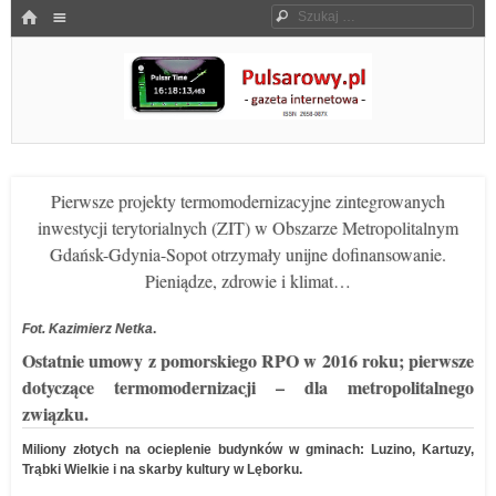
Menu
HOME
Szukaj
SKOCZ DO TREŚCI
Pulsarowy.pl
Pierwsze projekty termomodernizacyjne zintegrowanych
inwestycji terytorialnych (ZIT) w Obszarze Metropolitalnym
Gdańsk-Gdynia-Sopot otrzymały unijne dofinansowanie.
Pieniądze, zdrowie i klimat…
Fot. Kazimierz Netka
.
Ostatnie umowy z pomorskiego RPO w 2016 roku; pierwsze
dotyczące termomodernizacji – dla metropolitalnego
związku.
Miliony złotych na ocieplenie budynków w gminach: Luzino, Kartuzy,
Trąbki Wielkie i na skarby kultury w Lęborku.