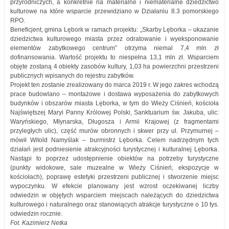
przyrodniczych, a konkretnie na materialne i niematerialne dziedzictwo
kulturowe na które wsparcie przewidziano w Działaniu 8.3 pomorskiego
RPO.
Beneficjent, gmina Lębork w ramach projektu: „Skarby Lęborka – ukazanie
dziedzictwa kulturowego miasta przez odratowanie i wyeksponowanie
elementów zabytkowego centrum” otrzyma niemal 7,4 mln zł
dofinansowania. Wartość projektu to niespełna 13,1 mln zł. Wsparciem
objęte zostaną 4 obiekty zasobów kultury, 1,03 ha powierzchni przestrzeni
publicznych wpisanych do rejestru zabytków.
Projekt ten zostanie zrealizowany do marca 2019 r. W jego zakres wchodzą
prace budowlano – montażowe i dostawa wyposażenia do zabytkowych
budynków i obszarów miasta Lęborka, w tym do Wieży Ciśnień, kościoła
Najświętszej Maryi Panny Królowej Polski, Sanktuarium św. Jakuba, ulic:
Waryńskiego, Młynarska, Długosza i Armii Krajowej (z fragmentami
przyległych ulic), część murów obronnych i skwer przy ul. Przymurnej –
mówił Witold Namyślak – burmistrz Lęborka. Celem nadrzędnym tych
działań jest podniesienie atrakcyjności turystycznej i kulturalnej Lęborka.
Nastąpi to poprzez udostępnienie obiektów na potrzeby turystyczne
(punkty widokowe, sale muzealne w Wieży Ciśnień, ekspozycje w
kościołach), poprawę estetyki przestrzeni publicznej i stworzenie miejsc
wypoczynku. W efekcie planowany jest wzrost oczekiwanej liczby
odwiedzin w objętych wsparciem miejscach należących do dziedzictwa
kulturowego i naturalnego oraz stanowiących atrakcje turystyczne o 10 tys.
odwiedzin rocznie.
Fot. Kazimierz Netka