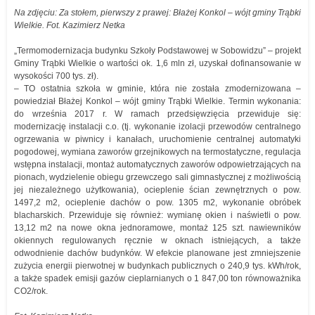
Na zdjęciu: Za stołem, pierwszy z prawej: Błażej Konkol – wójt gminy Trąbki
Wielkie. Fot. Kazimierz Netka
„Termomodernizacja budynku Szkoły Podstawowej w Sobowidzu” – projekt
Gminy Trąbki Wielkie o wartości ok. 1,6 mln zł, uzyskał dofinansowanie w
wysokości 700 tys. zł).
– TO ostatnia szkoła w gminie, która nie została zmodernizowana –
powiedział Błażej Konkol – wójt gminy Trąbki Wielkie. Termin wykonania:
do września 2017 r. W ramach przedsięwzięcia przewiduje się:
modernizację instalacji c.o. (tj. wykonanie izolacji przewodów centralnego
ogrzewania w piwnicy i kanałach, uruchomienie centralnej automatyki
pogodowej, wymiana zaworów grzejnikowych na termostatyczne, regulacja
wstępna instalacji, montaż automatycznych zaworów odpowietrzających na
pionach, wydzielenie obiegu grzewczego sali gimnastycznej z możliwością
jej niezależnego użytkowania), ocieplenie ścian zewnętrznych o pow.
1497,2 m2, ocieplenie dachów o pow. 1305 m2, wykonanie obróbek
blacharskich. Przewiduje się również: wymianę okien i naświetli o pow.
13,12 m2 na nowe okna jednoramowe, montaż 125 szt. nawiewników
okiennych regulowanych ręcznie w oknach istniejących, a także
odwodnienie dachów budynków. W efekcie planowane jest zmniejszenie
zużycia energii pierwotnej w budynkach publicznych o 240,9 tys. kWh/rok,
a także spadek emisji gazów cieplarnianych o 1 847,00 ton równoważnika
CO2/rok.