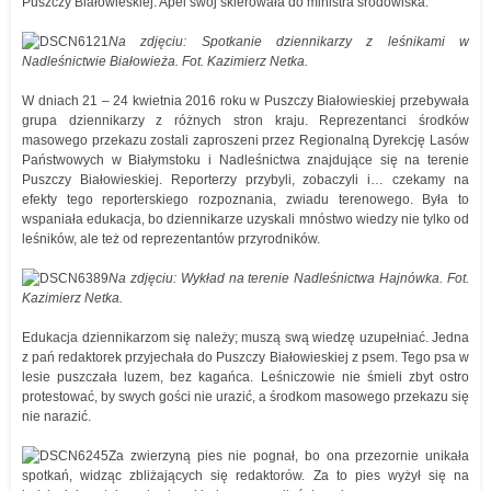
Puszczy Białowieskiej. Apel swój skierowała do ministra środowiska.
Na zdjęciu: Spotkanie dziennikarzy z leśnikami w
Nadleśnictwie Białowieża. Fot. Kazimierz Netka.
W dniach 21 – 24 kwietnia 2016 roku w Puszczy Białowieskiej przebywała
grupa dziennikarzy z różnych stron kraju. Reprezentanci środków
masowego przekazu zostali zaproszeni przez Regionalną Dyrekcję Lasów
Państwowych w Białymstoku i Nadleśnictwa znajdujące się na terenie
Puszczy Białowieskiej. Reporterzy przybyli, zobaczyli i… czekamy na
efekty tego reporterskiego rozpoznania, zwiadu terenowego. Była to
wspaniała edukacja, bo dziennikarze uzyskali mnóstwo wiedzy nie tylko od
leśników, ale też od reprezentantów przyrodników.
Na zdjęciu: Wykład na terenie Nadleśnictwa Hajnówka. Fot.
Kazimierz Netka.
Edukacja dziennikarzom się należy; muszą swą wiedzę uzupełniać. Jedna
z pań redaktorek przyjechała do Puszczy Białowieskiej z psem. Tego psa w
lesie puszczała luzem, bez kagańca. Leśniczowie nie śmieli zbyt ostro
protestować, by swych gości nie urazić, a środkom masowego przekazu się
nie narazić.
Za zwierzyną pies nie pognał, bo ona przezornie unikała
spotkań, widząc zbliżających się redaktorów. Za to pies wyżył się na