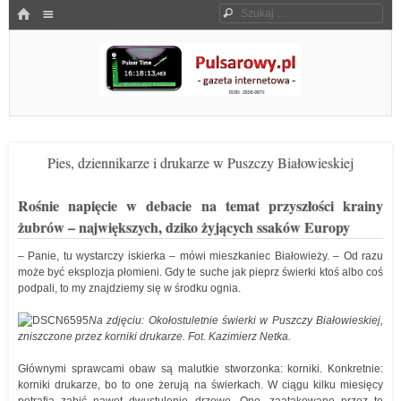
Menu
HOME
Szukaj
SKOCZ DO TREŚCI
Pulsarowy.pl
Pies, dziennikarze i drukarze w Puszczy Białowieskiej
Rośnie napięcie w debacie na temat przyszłości krainy
żubrów – największych, dziko żyjących ssaków Europy
– Panie, tu wystarczy iskierka – mówi mieszkaniec Białowieży. – Od razu
może być eksplozja płomieni. Gdy te suche jak pieprz świerki ktoś albo coś
podpali, to my znajdziemy się w środku ognia.
Na zdjęciu: Okołostuletnie świerki w Puszczy Białowieskiej,
zniszczone przez korniki drukarze. Fot. Kazimierz Netka.
Głównymi sprawcami obaw są malutkie stworzonka: korniki. Konkretnie:
korniki drukarze, bo to one żerują na świerkach. W ciągu kilku miesięcy