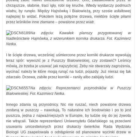
potrafią zabić nawet dwustulenie drzewo. Ono, zaatakowane przez te
chrząszcze, słabnie, traci igły, robi się kruche. Wtedy wystarczy podmuch
wiatru, by runęło. Między Hajnówką i Białowieżą, przy szosie asfaltowej
najlepiej to widać. Pokotem leżą potężne drzewa, niektóre ścięte piłami
przez leśników inne złamane – powalone przez wiatr.
Na zdjęciu: Kawałek planszy przygotowanej w
Nadleśnictwie Hajnówka, z wizerunkiem kornika drukarza. Fot. Kazimierz
Netka.
I te ścięte drzewa, wcześniej uśmiercone przez korniki drukarze wywołują
teraz spór: wywozić je z Puszczy Białowieskiej, czy zostawić? Leśnicy
mówią, że trzeba je usuwać jak najszybciej. Żeby nie stwarzały zagrożenia,
wycinać należy te które mogą runąć na ludzi, pojazdy. Już nieraz się tak
zdarzało. Drzewa, zabite przez korniki – raniły albo zabijały ludzi.
Na zdjęciu: Reprezentanci przyrodników w Puszczy
Białowieskiej. Fot. Kazimierz Netka.
Innego zdania są przyrodnicy. Nic nie ruszać, niech powalone drzewa
zostaną w puszczy – nawołują. To naturalne ich środowisko i po to jest
puszcza, jedna z najważniejszych w Europie, by ludzie się do jej żywota
nie wtrącali. Także reprezentanci Uniwersytetu Gdańskiego są przeciwni
usuwaniu unicestwionych przez drukarzy świerków. Rada Wydziału
Biologii UG zaapelowała o odstąpienie od planowane wycinki drzew w