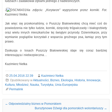
ludziach i zaatakował zębami jednego z nadleśniczych.
J
Na zdjęciu: „Korytarze” wygryzione przez korniki. Fot.
Kazimierz Netka.
Jak więc się przekonaliśmy, o Puszczy Białowieskiej chcą mieć coś do
powiedzenia nie tylko ludzie, korniki, dzięcioły trójpalczasty i białogrzbiety
oraz wielu innych mieszkańców tej świątyni przyrody. Dziennikarze, przy
wymianie poglądów korzystali z wsparcia groźnego psa, łamiąc przy tym
prawo.
Dyskusja o losach Puszczy Białowieskiej staje się coraz bardziej
interesująca i niebezpieczna…
Kazimierz Netka
25.04.2016 22:39
Kazimierz Netka
Opublikowany w
Aktualności
,
Biznes
,
Ekologia
,
Historia
,
Innowacje
,
Kultura
,
Młodzież
,
Nauka
,
Turystyka
,
Unia Europejska
Permalink
Nawigacja we wpisach
←
Odpowiedzialny biznes w Pomorskiem
Bursztynowe Dźwigi dla pomorskich wolontariuszy
→