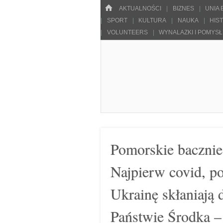
Menu
HOME
SKOCZ DO TREŚCI
AKTUALNOŚCI
BIZNES
UNIA
SPORT
KULTURA
NAUKA
HIS
VOLUNTEERS
WYNALAZKI I POMYS
Pulsarowy.pl
Pomorskie bacznie 
Najpierw covid, po
Ukrainę skłaniają
Państwie Środka –