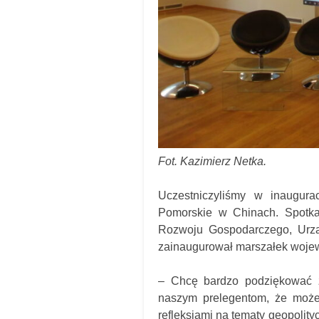
Fot. Kazimierz Netka.
Uczestniczyliśmy w inaugurac
Pomorskie w Chinach. Spotkan
Rozwoju Gospodarczego, Urz
zainaugurował marszałek woje
– Chcę bardzo podziękować z
naszym prelegentom, że może
refleksjami na tematy geopolity