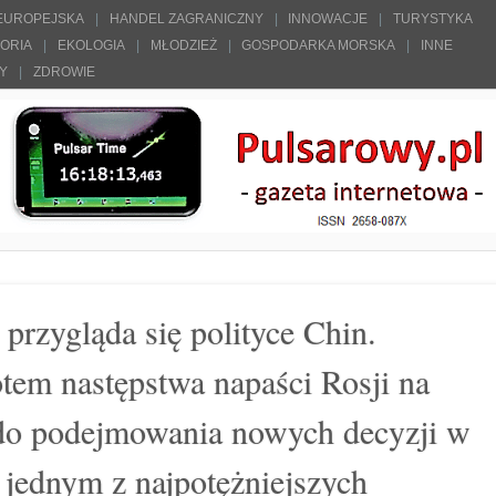
 EUROPEJSKA
HANDEL ZAGRANICZNY
INNOWACJE
TURYSTYKA
TORIA
EKOLOGIA
MŁODZIEŻ
GOSPODARKA MORSKA
INNE
ŁY
ZDROWIE
przygląda się polityce Chin.
tem następstwa napaści Rosji na
 do podejmowania nowych decyzji w
 jednym z najpotężniejszych