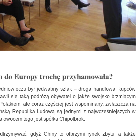
n do Europy trochę przyhamowała?
redniowieczu był jedwabny szlak – droga handlowa, kupców
awił się taką podróżą obywatel o jakże swojsko brzmiącym
Polakiem, ale coraz częściej jest wspominany, zwłaszcza na
ińską Republika Ludową są jednymi z najwcześniejszych w
 a owocem tego jest spółka Chipolbrok.
odtrzymywać, gdyż Chiny to olbrzymi rynek zbytu, a także