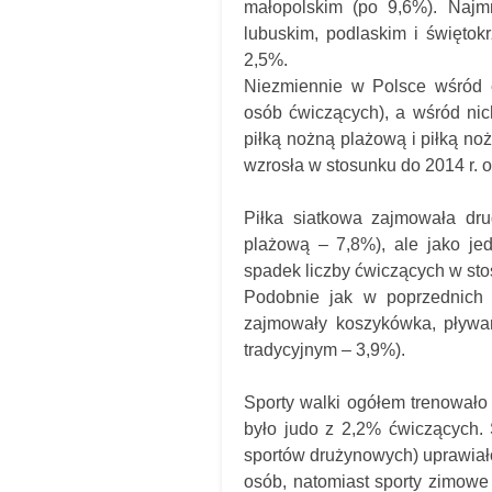
małopolskim (po 9,6%). Najm
lubuskim, podlaskim i świętok
2,5%.
Niezmiennie w Polsce wśród ć
osób ćwiczących), a wśród nic
piłką nożną plażową i piłką no
wzrosła w stosunku do 2014 r. 
Piłka siatkowa zajmowała dru
plażową – 7,8%), ale jako je
spadek liczby ćwiczących w sto
Podobnie jak w poprzednich 
zajmowały koszykówka, pływani
tradycyjnym – 3,9%).
Sporty walki ogółem trenowało 
było judo z 2,2% ćwiczących. 
sportów drużynowych) uprawia
osób, natomiast sporty zimowe 