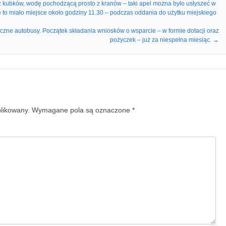
 z kubków, wodę pochodzącą prosto z kranów – taki apel można było usłyszeć w
 to miało miejsce około godziny 11.30 – podczas oddania do użytku miejskiego
zne autobusy. Początek składania wniosków o wsparcie – w formie dotacji oraz
pożyczek – już za niespełna miesiąc.
→
blikowany.
Wymagane pola są oznaczone
*