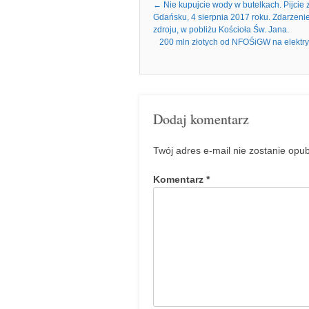
Nawigacja we wpisach
←
Nie kupujcie wody w butelkach. Pijcie
Gdańsku, 4 sierpnia 2017 roku. Zdarzenie
zdroju, w pobliżu Kościoła Św. Jana.
200 mln złotych od NFOŚiGW na elektryc
Dodaj komentarz
Twój adres e-mail nie zostanie opu
Komentarz
*