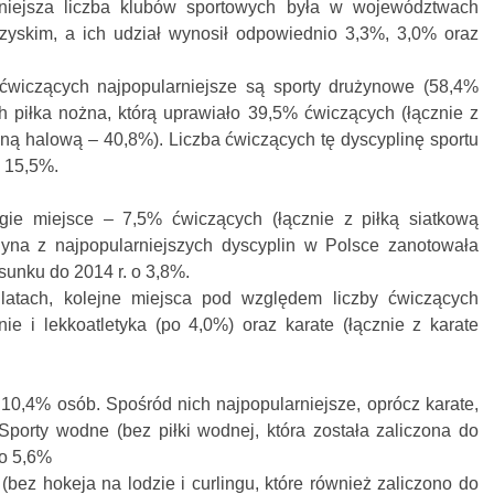
niejsza liczba klubów sportowych była w województwach
rzyskim, a ich udział wynosił odpowiednio 3,3%, 3,0% oraz
wiczących najpopularniejsze są sporty drużynowe (58,4%
h piłka nożna, którą uprawiało 39,5% ćwiczących (łącznie z
żną halową – 40,8%). Liczba ćwiczących tę dyscyplinę sportu
o 15,5%.
gie miejsce – 7,5% ćwiczących (łącznie z piłką siatkową
dyna z najpopularniejszych dyscyplin w Polsce zanotowała
sunku do 2014 r. o 3,8%.
latach, kolejne miejsca pod względem liczby ćwiczących
e i lekkoatletyka (po 4,0%) oraz karate (łącznie z karate
10,4% osób. Spośród nich najpopularniejsze, oprócz karate,
Sporty wodne (bez piłki wodnej, która została zaliczona do
ło 5,6%
(bez hokeja na lodzie i curlingu, które również zaliczono do