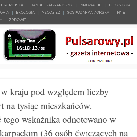
 EUROPEJSKA
HANDEL ZAGRANICZNY
INNOWACJE
TURYSTYKA
TORIA
EKOLOGIA
MŁODZIEŻ
GOSPODARKA MORSKA
INNE
ŁY
ZDROWIE
 w kraju pod względem liczby
t na tysiąc mieszkańców.
ć tego wskaźnika odnotowano w
karpackim (36 osób ćwiczących na