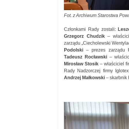
Fot. z Archiwum Starostwa Po
Członkami Rady zostali:
Lesz
Grzegorz Chudzik
– właścici
zarządu „Ciecholewski Wentyla
Podolski
– prezes zarządu P
Tadeusz Rocławski
– właści
Mirosław Stosik
– właściciel f
Rady Nadzorczej firmy Iglote
Andrzej Małkowski
– skarbnik 