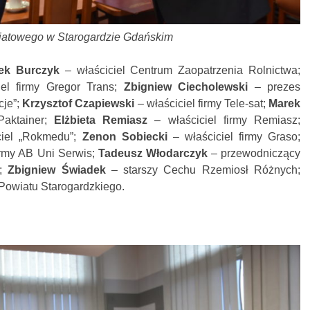
wiatowego w Starogardzie Gdańskim
ek Burczyk
– właściciel Centrum Zaopatrzenia Rolnictwa;
el firmy Gregor Trans;
Zbigniew Ciecholewski
– prezes
cje”;
Krzysztof Czapiewski
– właściciel firmy Tele-sat;
Marek
aktainer;
Elżbieta Remiasz
– właściciel firmy Remiasz;
ciel „Rokmedu”;
Zenon Sobiecki
– właściciel firmy Graso;
irmy AB Uni Serwis;
Tadeusz Włodarczyk
– przewodniczący
x;
Zbigniew Świadek
– starszy Cechu Rzemiosł Różnych;
Powiatu Starogardzkiego.