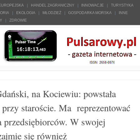
 EUROPEJSKA
HANDEL ZAGRANICZNY
INNOWACJE
TURYSTYKA
TORIA
EKOLOGIA
MŁODZIEŻ
GOSPODARKA MORSKA
INNE
ŁY
ZDROWIE
Gdański, na Kociewiu: powstała
przy staroście. Ma reprezentować
a przedsiębiorców. W swojej
zajmie się również