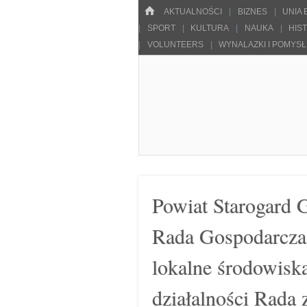
Menu
HOME
SKOCZ DO TREŚCI
AKTUALNOŚCI
BIZNES
UNIA
SPORT
KULTURA
NAUKA
HIS
VOLUNTEERS
WYNALAZKI I POMYS
Pulsarowy.pl
Powiat Starogard 
Rada Gospodarcza 
lokalne środowisk
działalności Rada 