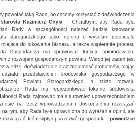
śmy powołać taką Radę, bo chcemy korzystać z doświadczenia
 starosta Kazimierz Chyła
. – Chciałbym, aby Rada była
dań Rady w szczególności należeć będzie kreowanie
tu starogardzkiego, jako regionu o wysokim potencjale
miejsca do lokowania biznesu, a także wspieranie procesu
ada Gospodarcza ma sprawować funkcje opiniodawczo-
ch z rozwojem gospodarczym powiatu. Wśród jej zadań jest
rzez wiedzę, doświadczenie oraz znajomość problemów, mając
udziału przedstawicieli środowiska gospodarczego w
podarczej Powiatu Starogardzkiego, a także rozwoju
 obszarze. Rada ma reprezentować lokalne środowiska
iałalności Rada zajmować ma się również upowszechnianiem
iznesie na rzecz wprowadzania i doskonalenia rozwiązań
 na tym, aby Rada była uprawniona do wyrażania opinii, ale
z rozwiązań, które wpłyną na rozwój gospodarki –
powiedział