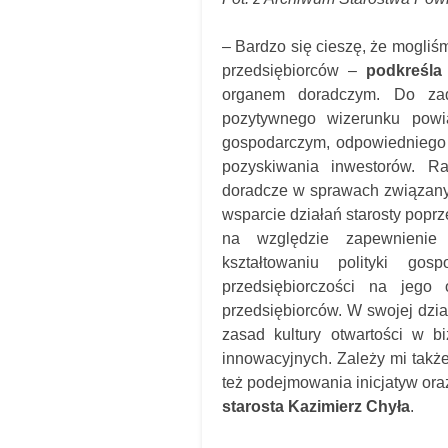
– Bardzo się cieszę, że mogli
przedsiębiorców –
podkreśla
organem doradczym. Do za
pozytywnego wizerunku powia
gospodarczym, odpowiedniego 
pozyskiwania inwestorów. R
doradcze w sprawach związany
wsparcie działań starosty pop
na względzie zapewnienie 
kształtowaniu polityki gos
przedsiębiorczości na jego
przedsiębiorców. W swojej dz
zasad kultury otwartości w b
innowacyjnych. Zależy mi także
też podejmowania inicjatyw ora
starosta Kazimierz Chyła
.