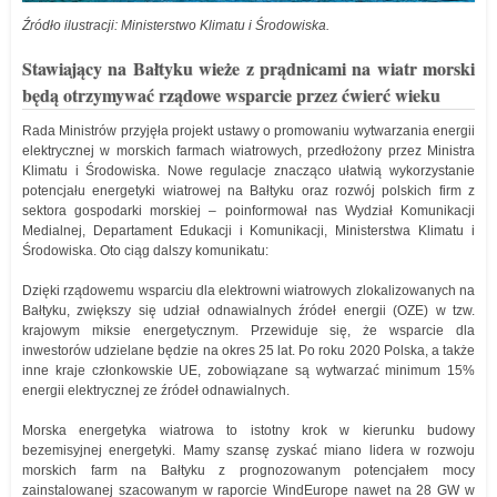
Źródło ilustracji: Ministerstwo Klimatu i Środowiska.
Stawiający na Bałtyku wieże z prądnicami na wiatr morski
będą otrzymywać rządowe wsparcie przez ćwierć wieku
Rada Ministrów przyjęła projekt ustawy o promowaniu wytwarzania energii
elektrycznej w morskich farmach wiatrowych, przedłożony przez Ministra
Klimatu i Środowiska. Nowe regulacje znacząco ułatwią wykorzystanie
potencjału energetyki wiatrowej na Bałtyku oraz rozwój polskich firm z
sektora gospodarki morskiej – poinformował nas Wydział Komunikacji
Medialnej, Departament Edukacji i Komunikacji, Ministerstwa Klimatu i
Środowiska. Oto ciąg dalszy komunikatu:
Dzięki rządowemu wsparciu dla elektrowni wiatrowych zlokalizowanych na
Bałtyku, zwiększy się udział odnawialnych źródeł energii (OZE) w tzw.
krajowym miksie energetycznym. Przewiduje się, że wsparcie dla
inwestorów udzielane będzie na okres 25 lat. Po roku 2020 Polska, a także
inne kraje członkowskie UE, zobowiązane są wytwarzać minimum 15%
energii elektrycznej ze źródeł odnawialnych.
Morska energetyka wiatrowa to istotny krok w kierunku budowy
bezemisyjnej energetyki. Mamy szansę zyskać miano lidera w rozwoju
morskich farm na Bałtyku z prognozowanym potencjałem mocy
zainstalowanej szacowanym w raporcie WindEurope nawet na 28 GW w