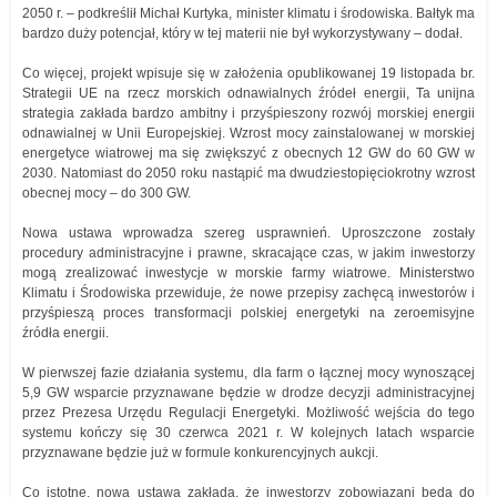
2050 r. – podkreślił Michał Kurtyka, minister klimatu i środowiska. Bałtyk ma
bardzo duży potencjał, który w tej materii nie był wykorzystywany – dodał.
Co więcej, projekt wpisuje się w założenia opublikowanej 19 listopada br.
Strategii UE na rzecz morskich odnawialnych źródeł energii, Ta unijna
strategia zakłada bardzo ambitny i przyśpieszony rozwój morskiej energii
odnawialnej w Unii Europejskiej. Wzrost mocy zainstalowanej w morskiej
energetyce wiatrowej ma się zwiększyć z obecnych 12 GW do 60 GW w
2030. Natomiast do 2050 roku nastąpić ma dwudziestopięciokrotny wzrost
obecnej mocy – do 300 GW.
Nowa ustawa wprowadza szereg usprawnień. Uproszczone zostały
procedury administracyjne i prawne, skracające czas, w jakim inwestorzy
mogą zrealizować inwestycje w morskie farmy wiatrowe. Ministerstwo
Klimatu i Środowiska przewiduje, że nowe przepisy zachęcą inwestorów i
przyśpieszą proces transformacji polskiej energetyki na zeroemisyjne
źródła energii.
W pierwszej fazie działania systemu, dla farm o łącznej mocy wynoszącej
5,9 GW wsparcie przyznawane będzie w drodze decyzji administracyjnej
przez Prezesa Urzędu Regulacji Energetyki. Możliwość wejścia do tego
systemu kończy się 30 czerwca 2021 r. W kolejnych latach wsparcie
przyznawane będzie już w formule konkurencyjnych aukcji.
Co istotne, nowa ustawa zakłada, że inwestorzy zobowiązani będą do