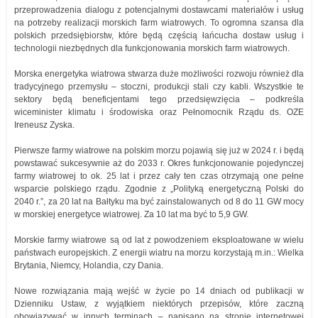
przeprowadzenia dialogu z potencjalnymi dostawcami materiałów i usług
na potrzeby realizacji morskich farm wiatrowych. To ogromna szansa dla
polskich przedsiębiorstw, które będą częścią łańcucha dostaw usług i
technologii niezbędnych dla funkcjonowania morskich farm wiatrowych.
Morska energetyka wiatrowa stwarza duże możliwości rozwoju również dla
tradycyjnego przemysłu – stoczni, produkcji stali czy kabli. Wszystkie te
sektory będą beneficjentami tego przedsięwzięcia – podkreśla
wiceminister klimatu i środowiska oraz Pełnomocnik Rządu ds. OZE
Ireneusz Zyska.
Pierwsze farmy wiatrowe na polskim morzu pojawią się już w 2024 r. i będą
powstawać sukcesywnie aż do 2033 r. Okres funkcjonowanie pojedynczej
farmy wiatrowej to ok. 25 lat i przez cały ten czas otrzymają one pełne
wsparcie polskiego rządu. Zgodnie z „Polityką energetyczną Polski do
2040 r.”, za 20 lat na Bałtyku ma być zainstalowanych od 8 do 11 GW mocy
w morskiej energetyce wiatrowej. Za 10 lat ma być to 5,9 GW.
Morskie farmy wiatrowe są od lat z powodzeniem eksploatowane w wielu
państwach europejskich. Z energii wiatru na morzu korzystają m.in.: Wielka
Brytania, Niemcy, Holandia, czy Dania.
Nowe rozwiązania mają wejść w życie po 14 dniach od publikacji w
Dzienniku Ustaw, z wyjątkiem niektórych przepisów, które zaczną
obowiązywać w innych terminach – napisano na stronie internetowej