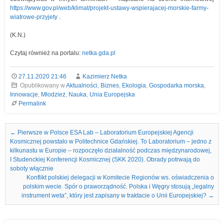
https://www.gov.pl/web/klimat/projekt-ustawy-wspierajacej-morskie-farmy-
wiatrowe-przyjety
.
(K.N.)
Czytaj również na portalu:
netka.gda.pl
27.11.2020 21:46
Kazimierz Netka
Opublikowany w
Aktualności
,
Biznes
,
Ekologia
,
Gospodarka morska
,
Innowacje
,
Młodzież
,
Nauka
,
Unia Europejska
Permalink
Nawigacja we wpisach
←
Pierwsze w Polsce ESA Lab – Laboratorium Europejskiej Agencji
Kosmicznej powstało w Politechnice Gdańskiej. To Laboratorium – jedno z
kilkunastu w Europie – rozpoczęło działalność podczas międzynarodowej,
I Studenckiej Konferencji Kosmicznej (SKK 2020). Obrady potrwają do
soboty włącznie
Konflikt polskiej delegacji w Komitecie Regionów ws. oświadczenia o
polskim wecie. Spór o praworządność. Polska i Węgry stosują „legalny
instrument weta”, który jest zapisany w traktacie o Unii Europejskiej?
→