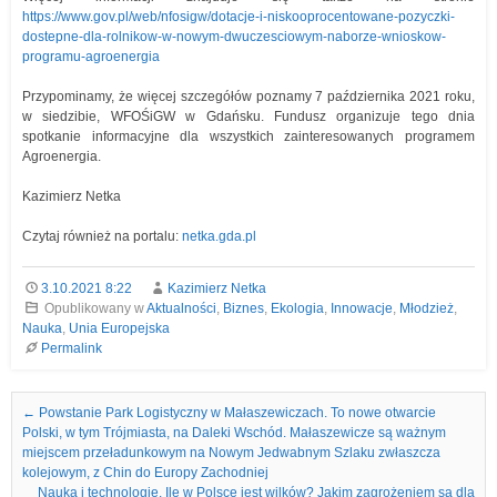
https://www.gov.pl/web/nfosigw/dotacje-i-niskooprocentowane-pozyczki-
dostepne-dla-rolnikow-w-nowym-dwuczesciowym-naborze-wnioskow-
programu-agroenergia
Przypominamy, że więcej szczegółów poznamy 7 października 2021 roku,
w siedzibie, WFOŚiGW w Gdańsku. Fundusz organizuje tego dnia
spotkanie informacyjne dla wszystkich zainteresowanych programem
Agroenergia.
Kazimierz Netka
Czytaj również na portalu:
netka.gda.pl
3.10.2021 8:22
Kazimierz Netka
Opublikowany w
Aktualności
,
Biznes
,
Ekologia
,
Innowacje
,
Młodzież
,
Nauka
,
Unia Europejska
Permalink
Nawigacja we wpisach
←
Powstanie Park Logistyczny w Małaszewiczach. To nowe otwarcie
Polski, w tym Trójmiasta, na Daleki Wschód. Małaszewicze są ważnym
miejscem przeładunkowym na Nowym Jedwabnym Szlaku zwłaszcza
kolejowym, z Chin do Europy Zachodniej
Nauka i technologie. Ile w Polsce jest wilków? Jakim zagrożeniem są dla