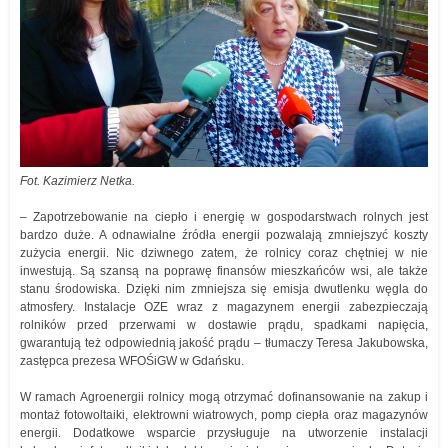
Fot. Kazimierz Netka.
– Zapotrzebowanie na ciepło i energię w gospodarstwach rolnych jest
bardzo duże. A odnawialne źródła energii pozwalają zmniejszyć koszty
zużycia energii. Nic dziwnego zatem, że rolnicy coraz chętniej w nie
inwestują. Są szansą na poprawę finansów mieszkańców wsi, ale także
stanu środowiska. Dzięki nim zmniejsza się emisja dwutlenku węgla do
atmosfery. Instalacje OZE wraz z magazynem energii zabezpieczają
rolników przed przerwami w dostawie prądu, spadkami napięcia,
gwarantują też odpowiednią jakość prądu – tłumaczy Teresa Jakubowska,
zastępca prezesa WFOŚiGW w Gdańsku.
W ramach Agroenergii rolnicy mogą otrzymać dofinansowanie na zakup i
montaż fotowoltaiki, elektrowni wiatrowych, pomp ciepła oraz magazynów
energii. Dodatkowe wsparcie przysługuje na utworzenie instalacji