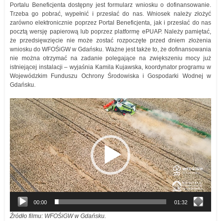
Portalu Beneficjenta dostępny jest formularz wniosku o dofinansowanie.
Trzeba go pobrać, wypełnić i przesłać do nas. Wniosek należy złożyć
zarówno elektronicznie poprzez Portal Beneficjenta, jak i przesłać do nas
pocztą wersję papierową lub poprzez platformę ePUAP. Należy pamiętać,
że przedsięwzięcie nie może zostać rozpoczęte przed dniem złożenia
wniosku do WFOŚiGW w Gdańsku. Ważne jest także to, że dofinansowania
nie można otrzymać na zadanie polegające na zwiększeniu mocy już
istniejącej instalacji – wyjaśnia Kamila Kujawska, koordynator programu w
Wojewódzkim Funduszu Ochrony Środowiska i Gospodarki Wodnej w
Gdańsku.
Odtwarzacz
video
00:00
01:32
Źródło filmu: WFOŚiGW w Gdańsku.