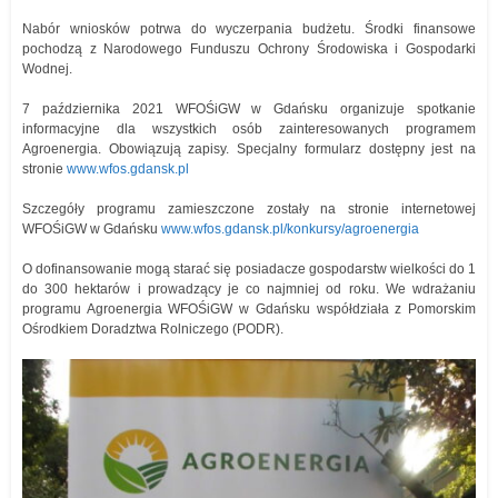
Nabór wniosków potrwa do wyczerpania budżetu. Środki finansowe
pochodzą z Narodowego Funduszu Ochrony Środowiska i Gospodarki
Wodnej.
7 października 2021 WFOŚiGW w Gdańsku organizuje spotkanie
informacyjne dla wszystkich osób zainteresowanych programem
Agroenergia. Obowiązują zapisy. Specjalny formularz dostępny jest na
stronie
www.wfos.gdansk.pl
Szczegóły programu zamieszczone zostały na stronie internetowej
WFOŚiGW w Gdańsku
www.wfos.gdansk.pl/konkursy/agroenergia
O dofinansowanie mogą starać się posiadacze gospodarstw wielkości do 1
do 300 hektarów i prowadzący je co najmniej od roku. We wdrażaniu
programu Agroenergia WFOŚiGW w Gdańsku współdziała z Pomorskim
Ośrodkiem Doradztwa Rolniczego (PODR).