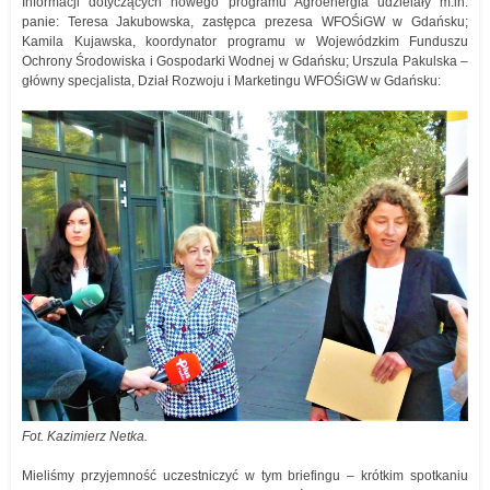
Informacji dotyczących nowego programu Agroenergia udzielały m.in.
panie: Teresa Jakubowska, zastępca prezesa WFOŚiGW w Gdańsku;
Kamila Kujawska, koordynator programu w Wojewódzkim Funduszu
Ochrony Środowiska i Gospodarki Wodnej w Gdańsku; Urszula Pakulska –
główny specjalista, Dział Rozwoju i Marketingu WFOŚiGW w Gdańsku:
Fot. Kazimierz Netka.
Mieliśmy przyjemność uczestniczyć w tym briefingu – krótkim spotkaniu