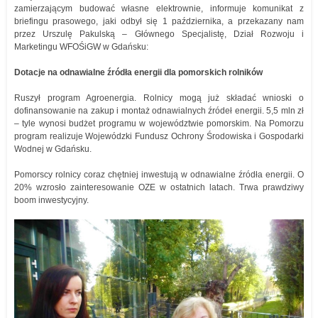
zamierzającym budować własne elektrownie, informuje komunikat z
briefingu prasowego, jaki odbył się 1 października, a przekazany nam
przez Urszulę Pakulską – Głównego Specjalistę, Dział Rozwoju i
Marketingu WFOŚiGW w Gdańsku:
Dotacje na odnawialne źródła energii dla pomorskich rolników
Ruszył program Agroenergia. Rolnicy mogą już składać wnioski o
dofinansowanie na zakup i montaż odnawialnych źródeł energii. 5,5 mln zł
– tyle wynosi budżet programu w województwie pomorskim. Na Pomorzu
program realizuje Wojewódzki Fundusz Ochrony Środowiska i Gospodarki
Wodnej w Gdańsku.
Pomorscy rolnicy coraz chętniej inwestują w odnawialne źródła energii. O
20% wzrosło zainteresowanie OZE w ostatnich latach. Trwa prawdziwy
boom inwestycyjny.