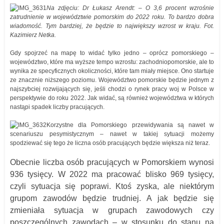
Na zdjęciu: Dr Łukasz Arendt: – O 3,6 procent wzrośnie
zatrudnienie w województwie pomorskim do 2022 roku. To bardzo dobra
wiadomość. Tym bardziej, że będzie to największy wzrost w kraju. Fot.
Kazimierz Netka.
Gdy spojrzeć na mapę to widać tylko jedno – oprócz pomorskiego –
województwo, które ma wyższe tempo wzrostu: zachodniopomorskie, ale to
wynika ze specyficznych okoliczności, które tam miały miejsce. Ono startuje
ze znacznie niższego poziomu. Województwo pomorskie będzie jednym z
najszybciej rozwijających się, jeśli chodzi o rynek pracy woj w Polsce w
perspektywie do roku 2022. Jak widać, są również województwa w których
nastąpi spadek liczby pracujących.
Korzystne dla Pomorskiego przewidywania są nawet w
scenariuszu pesymistycznym – nawet w takiej sytuacji możemy
spodziewać się tego że liczna osób pracujących będzie większa niż teraz.
Obecnie liczba osób pracujących w Pomorskiem wynosi
936 tysięcy. W 2022 ma pracować blisko 969 tysięcy,
czyli sytuacja się poprawi. Ktoś zyska, ale niektórym
grupom zawodów będzie trudniej. A jak będzie się
zmieniała sytuacja w grupach zawodowych czy
poszczególnych zawodach – w stosunku do stanu na