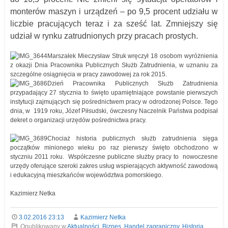
monterów maszyn i urządzeń – po 9,5 procent udziału w
liczbie pracujących teraz i za sześć lat. Zmniejszy się
udział w rynku zatrudnionych przy pracach prostych.
Marszałek Mieczysław Struk wręczył 18 osobom wyróżnienia
z okazji Dnia Pracownika Publicznych Służb Zatrudnienia, w uznaniu za
szczególne osiągnięcia w pracy zawodowej za rok 2015.
Dzień Pracownika Publicznych Służb Zatrudnienia
przypadający 27 stycznia to święto upamiętniające powstanie pierwszych
instytucji zajmujących się pośrednictwem pracy w odrodzonej Polsce. Tego
dnia, w 1919 roku, Józef Piłsudski, ówczesny Naczelnik Państwa podpisał
dekret o organizacji urzędów pośrednictwa pracy.
Chociaż historia publicznych służb zatrudnienia sięga
początków minionego wieku po raz pierwszy święto obchodzono w
styczniu 2011 roku. Współczesne publiczne służby pracy to nowoczesne
urzędy oferujące szeroki zakres usług wspierających aktywność zawodową
i edukacyjną mieszkańców województwa pomorskiego.
Kazimierz Netka
3.02.2016 23:13
Kazimierz Netka
Opublikowany w
Aktualności
,
Biznes
,
Handel zagraniczny
,
Historia
,