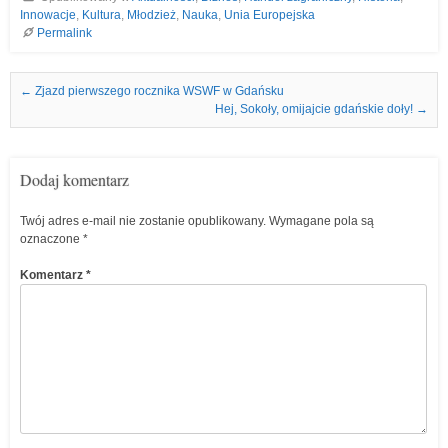
Innowacje
,
Kultura
,
Młodzież
,
Nauka
,
Unia Europejska
Permalink
Nawigacja we wpisach
←
Zjazd pierwszego rocznika WSWF w Gdańsku
Hej, Sokoły, omijajcie gdańskie doły!
→
Dodaj komentarz
Twój adres e-mail nie zostanie opublikowany.
Wymagane pola są
oznaczone
*
Komentarz
*