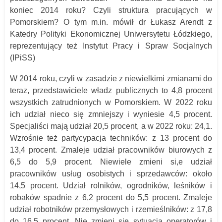
koniec 2014 roku? Czyli struktura pracujących w
Pomorskiem? O tym m.in. mówił dr Łukasz Arendt z
Katedry Polityki Ekonomicznej Uniwersytetu Łódzkiego,
reprezentujący też Instytut Pracy i Spraw Socjalnych
(IPiSS)
W 2014 roku, czyli w zasadzie z niewielkimi zmianami do
teraz, przedstawiciele władz publicznych to 4,8 procent
wszystkich zatrudnionych w Pomorskiem. W 2022 roku
ich udział nieco się zmniejszy i wyniesie 4,5 procent.
Specjaliści mają udział 20,5 procent, a w 2022 roku: 24,1.
Wzrośnie też partycypacja techników: z 13 procent do
13,4 procent. Zmaleje udział pracowników biurowych z
6,5 do 5,9 procent. Niewiele zmieni si,e udział
pracowników usług osobistych i sprzedawców: około
14,5 procent. Udział rolników, ogrodników, leśników i
robaków spadnie z 6,2 procent do 5,5 procent. Zmaleje
udział robotników przemysłowych i rzemieślników: z 17,8
do 16,5 procent. Nie zmieni się sytuacja operatorów i