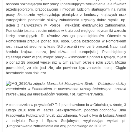
osobom pozostającym bez pracy i poszukującym zatrudnienia, ale również
przedsiębiorcom, pracodawcom i młodym ludziom startującym na rynku
pracy. Skutecznie wykorzystując pieniądze z funduszy krajowych oraz
europejskich pomorskie służby zatrudnienia uzyskały dobre wyniki. np.
jeden z najwyższych w Polsce wskaźnik efektywności zatrudnienia.
Pomorskie jest na trzecim miejscu w kraju pod względem dynamiki wzrostu
liczby pracujących. To również zasługa przedsiębiorców. Obecnie w
Pomorskiem pracuje ponad 936 osób. Stopa bezrobocia w Pomorskiem
jest niższa od średniej w kraju (9,6 procent) i wynosi 9 procent. Natomiast
średnia krajowa nasza, jest niższa od europejskiej. Przedsiębiorcy
zgłaszają coraz więcej miejsc pracy – w listopadzie ponad 6 tysięcy, to jest
o ponad 28 procent więcej niż w tym samym okresie roku 2014. Można
powiedzieć, że nie jest źle, ale powinno być znacznie lepiej. Ciągle
bezrobocie nam dokucza.
Na zdjęciu: Marszałek Mieczysław Struk: – Dzisiejsze służby
zatrudnienia w Pomorskiem to nowoczesne urzędy świadczące szeroki
zakres usług dla mieszkańców regionu. Fot. Kazimierz Netka.
A co nas czeka w przyszłości? Też przedstawiono to w Gdańsku, w środę, 3
lutego 2016 roku w Teatrze Szekspirowskim, podczas obchodów Dnia
Pracownika Publicznych Służb Zatrudnienia. Mówił o tym dr Łukasz Arendt
z Instytutu Pracy i Spraw Socjalnych, wygłaszając wykład pt.
„Prognozowanie zatrudnienia dla woj. pomorskiego do 2020 r.”