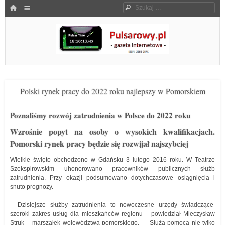
Menu
HOME
Szukaj
SKOCZ DO TREŚCI
Pulsarowy.pl
Polski rynek pracy do 2022 roku najlepszy w Pomorskiem
Poznaliśmy rozwój zatrudnienia w Polsce do 2022 roku
Wzrośnie popyt na osoby o wysokich kwalifikacjach.
Pomorski rynek pracy będzie się rozwijał najszybciej
Wielkie święto obchodzono w Gdańsku 3 lutego 2016 roku. W Teatrze
Szekspirowskim uhonorowano pracowników publicznych służb
zatrudnienia. Przy okazji podsumowano dotychczasowe osiągnięcia i
snuto prognozy.
– Dzisiejsze służby zatrudnienia to nowoczesne urzędy świadczące
szeroki zakres usług dla mieszkańców regionu – powiedział Mieczysław
Struk – marszałek województwa pomorskiego. – Służą pomocą nie tylko