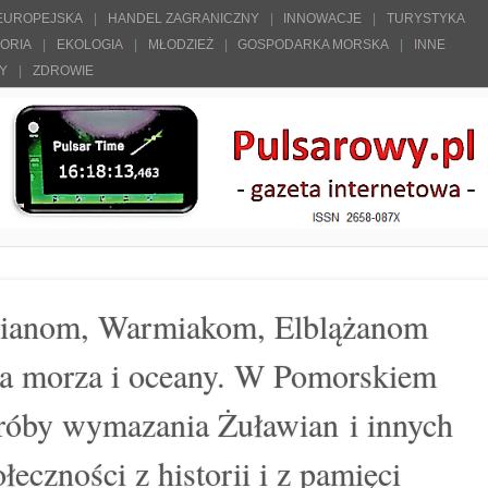
 EUROPEJSKA
HANDEL ZAGRANICZNY
INNOWACJE
TURYSTYKA
TORIA
EKOLOGIA
MŁODZIEŻ
GOSPODARKA MORSKA
INNE
ŁY
ZDROWIE
wianom, Warmiakom, Elblążanom
na morza i oceany. W Pomorskiem
róby wymazania Żuławian i innych
eczności z historii i z pamięci