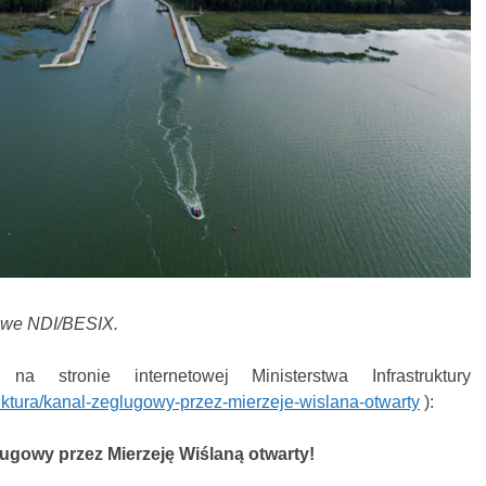
asowe NDI/BESIX.
a stronie internetowej Ministerstwa Infrastruktury
ruktura/kanal-zeglugowy-przez-mierzeje-wislana-otwarty
):
ugowy przez Mierzeję Wiślaną otwarty!