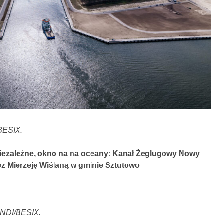
/BESIX.
niezależne, okno na na oceany: Kanał Żeglugowy Nowy
ez Mierzeję Wiślaną w gminie Sztutowo
e NDI/BESIX.