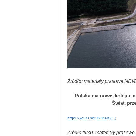
Źródło: materiały prasowe NDI
Polska ma nowe, kolejne 
Świat, prz
​
https://youtu.be/HS8jhaJsV5Q
Źródło filmu: materiały prasow