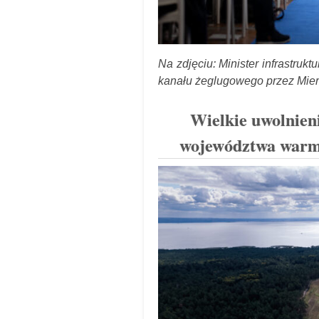
Na zdjęciu: Minister infrastruk
kanału żeglugowego przez Mierze
Wielkie uwolnien
województwa warmi