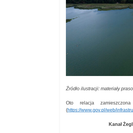
Źródło ilustracji: materiały pr
Oto relacja zamieszczona n
(
https://www.gov.pl/web/infrast
Kanał Żegl