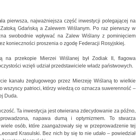
ła pierwsza, najważniejsza część inwestycji polegającej na
 Zatoką Gdańską a Zalewem Wiślanym. Po raz pierwszy w
można swobodnie wpływać na Zalew Wiślany z pominięciem
 bez konieczności proszenia o zgodę Federacji Rosyjskiej.
ą na przekopie Mierzei Wiślanej był Zodiak II, flagowa
oczystości wzięli udział przedstawiciele władz państwowych.
cie kanału żeglugowego przez Mierzeję Wiślaną to wielkie
o wszyscy patrioci, którzy wiedzą co oznacza suwerenność –
ej Duda.
czość. Ta inwestycja jest otwierana zdecydowanie za późno,
zeprowadzona, napawa dumą i optymizmem. To stwarza
 wiele osób, które zaangażowały się w przeprowadzenie tej
, Leonard Krasulski. Bez nich by się to nie udało – powiedział