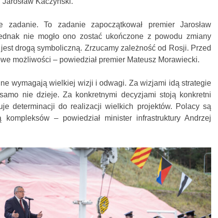
 Jarosław Kaczyński.
e zadanie. To zadanie zapoczątkował premier Jarosław
 jednak nie mogło ono zostać ukończone z powodu zmiany
 jest drogą symboliczną. Zrzucamy zależność od Rosji. Przed
nowe możliwości – powiedział premier Mateusz Morawiecki.
alne wymagają wielkiej wizji i odwagi. Za wizjami idą strategie
 samo nie dzieje. Za konkretnymi decyzjami stoją konkretni
uje determinacji do realizacji wielkich projektów. Polacy są
kompleksów – powiedział minister infrastruktury Andrzej