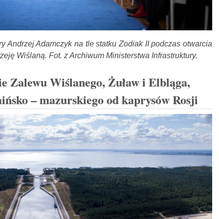
tury Andrzej Adamczyk na tle statku Zodiak II podczas otwarcia
ję Wiślaną. Fot. z Archiwum Ministerstwa Infrastruktury.
ie Zalewu Wiślanego, Żuław i Elbląga,
ńsko – mazurskiego od kaprysów Rosji