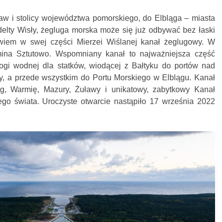
ław i stolicy województwa pomorskiego, do Elbląga – miasta
delty Wisły, żegluga morska może się już odbywać bez łaski
wiem w swej części Mierzei Wiślanej kanał żeglugowy. W
ina Sztutowo. Wspomniany kanał to najważniejsza część
ogi wodnej dla statków, wiodącej z Bałtyku do portów nad
, a przede wszystkim do Portu Morskiego w Elblągu. Kanał
g, Warmię, Mazury, Żuławy i unikatowy, zabytkowy Kanał
ego świata. Uroczyste otwarcie nastąpiło 17 września 2022