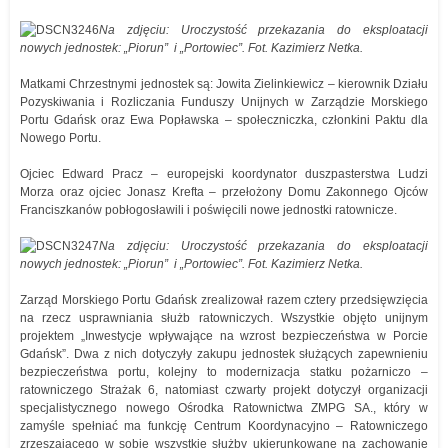
Na zdjęciu: Uroczystość przekazania do eksploatacji
nowych jednostek: „Piorun” i „Portowiec”. Fot. Kazimierz Netka.
Matkami Chrzestnymi jednostek są: Jowita Zielinkiewicz – kierownik Działu
Pozyskiwania i Rozliczania Funduszy Unijnych w Zarządzie Morskiego
Portu Gdańsk oraz Ewa Popławska – społeczniczka, członkini Paktu dla
Nowego Portu.
Ojciec Edward Pracz – europejski koordynator duszpasterstwa Ludzi
Morza oraz ojciec Jonasz Krefta – przełożony Domu Zakonnego Ojców
Franciszkanów pobłogosławili i poświęcili nowe jednostki ratownicze.
Na zdjęciu: Uroczystość przekazania do eksploatacji
nowych jednostek: „Piorun” i „Portowiec”. Fot. Kazimierz Netka.
Zarząd Morskiego Portu Gdańsk zrealizował razem cztery przedsięwzięcia
na rzecz usprawniania służb ratowniczych. Wszystkie objęto unijnym
projektem „Inwestycje wpływające na wzrost bezpieczeństwa w Porcie
Gdańsk”. Dwa z nich dotyczyły zakupu jednostek służących zapewnieniu
bezpieczeństwa portu, kolejny to modernizacja statku pożarniczo –
ratowniczego Strażak 6, natomiast czwarty projekt dotyczył organizacji
specjalistycznego nowego Ośrodka Ratownictwa ZMPG SA., który w
zamyśle spełniać ma funkcję Centrum Koordynacyjno – Ratowniczego
zrzeszającego w sobie wszystkie służby ukierunkowane na zachowanie