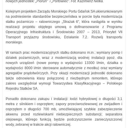
nowych jednostek: „Piorun” i „Portowiec”. Fot. Kazimierz Netka.
Kolejnym projektem Zarządu Morskiego Portu Gdańsk SA ukierunkowanym
na podniesienie standardów bezpieczeństwa w porcie była modernizacja
statku pożarniczo – ratowniczego „Strażak 6”, która nastąpiła w wyniku
realizacji projektu objętego umową o dofinansowanie z Programu
Operacyjnego Infrastruktura i Środowisko 2007 – 2013, Priorytet VII
Transport przyjazny środowisku, Działanie 7.2. Rozwój transportu
morskiego.
W ramach prac modernizacyjnych statku dokonano m.in.: wymiany pomp i
działek pożarniczych, wraz z modernizacją wodnej instalacji ppoż. dla
nowych urządzeń (nowe pompy o wydajności 13300 l/min, działka o
wydajności 8000 l/min sterowane automatycznie z mostku) oraz wymiany
agregatów prądotwórczych. Przy okazji modernizacji jednostki dokonano
także odnowienia klasy połączonej z niezbędnym remontem, którego
zakres uwzględniał wymogi Towarzystwa Klasyfikacyjnego – Polskiego
Rejestru Statków SA.
Ponadto dokonano zakupu i instalacji: łodzi hybrydowej o długości 3,1
metra z silnikiem i osprzętem; zapory przeciwrozlewowej ze zwijadłem i
osprzętem o długości 700 mb, umożliwiającej szybkie zabezpieczenie
akwenu przed rozlewiskami niebezpiecznych substancji; separatora
olejowego, którego funkcją będzie podczyszczenie zanieczyszczonej
wody, zebranej w trakcie akcji ratowniczej.