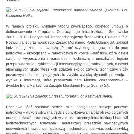
Na zdjęciu: Przekazanie bandery załodze „Pioruna” Fot.
Kazimierz Netka.
W ramach projektu wymiany taboru pływającego, objętego umową o
dofinansowanie z Programu Operacyjnego Infrastruktura i Środowisko
2007 – 2013, Priorytet VII Transport przyjazny środowisku, Działanie 7.2.
Rozwój transportu morskiego, Zarząd Morskiego Portu Gdańsk SA. zakupił
łódź ekologiczno – ratowniczą „Piorun” szybkiego reagowania do prac
patrolowo – ekologiczno – ratowniczych w Porcie Gdańskim, która dzięki
swojemu wyposażeniu i parametrom technicznym umożliwiać będzie
przeprowadzanie szybkich akcji interwencyjnych ograniczających, a nawet
eliminujących skutki wszelkich zdarzeń ekologicznych, technicznych czy
pożarowych charakteryzujących się zwykle wysoką dynamiką rozwoju –
wynika z informacji, które przekazała nam Monika Wszeborowska –
dyrektor Biura Marketingu Zarządu Morskiego Portu Gdańsk SA.
Na zdjęciu: Chrzest „Pioruna” Fot. Kazimierz Netka.
Docelowo łódź spełniać będzie m.in. następujące funkcje portowe:
patrolową – wykorzystywana będzie do wykonywania patroli ekologicznych
oraz do działań prewencyjnych w zakresie ochrony infrastruktury i budowli
hydrotechnicznych; usuwania i neutralizacji przeszkód nawigacyjnych
podwodnych i nawodnych; gaśniczą – jednostka umożliwiać będzie szybką