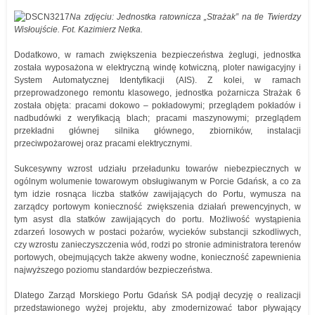
Na zdjęciu: Jednostka ratownicza „Strażak” na tle Twierdzy
Wisłoujście. Fot. Kazimierz Netka.
Dodatkowo, w ramach zwiększenia bezpieczeństwa żeglugi, jednostka
została wyposażona w elektryczną windę kotwiczną, ploter nawigacyjny i
System Automatycznej Identyfikacji (AIS). Z kolei, w ramach
przeprowadzonego remontu klasowego, jednostka pożarnicza Strażak 6
została objęta: pracami dokowo – pokładowymi; przeglądem pokładów i
nadbudówki z weryfikacją blach; pracami maszynowymi; przeglądem
przekładni głównej silnika głównego, zbiorników, instalacji
przeciwpożarowej oraz pracami elektrycznymi.
Sukcesywny wzrost udziału przeładunku towarów niebezpiecznych w
ogólnym wolumenie towarowym obsługiwanym w Porcie Gdańsk, a co za
tym idzie rosnąca liczba statków zawijających do Portu, wymusza na
zarządcy portowym konieczność zwiększenia działań prewencyjnych, w
tym asyst dla statków zawijających do portu. Możliwość wystąpienia
zdarzeń losowych w postaci pożarów, wycieków substancji szkodliwych,
czy wzrostu zanieczyszczenia wód, rodzi po stronie administratora terenów
portowych, obejmujących także akweny wodne, konieczność zapewnienia
najwyższego poziomu standardów bezpieczeństwa.
Dlatego Zarząd Morskiego Portu Gdańsk SA podjął decyzję o realizacji
przedstawionego wyżej projektu, aby zmodernizować tabor pływający