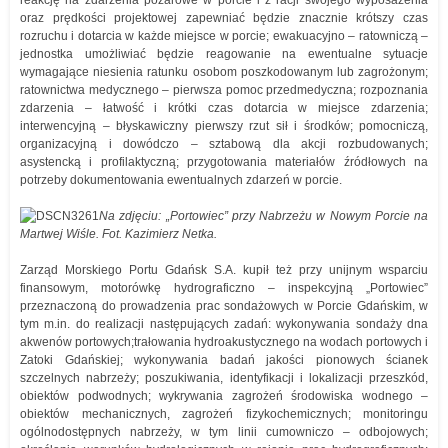
reakcję na zdarzenia pożarowe w porcie i z racji swojego wyposażenia
oraz prędkości projektowej zapewniać będzie znacznie krótszy czas
rozruchu i dotarcia w każde miejsce w porcie; ewakuacyjno – ratowniczą –
jednostka umożliwiać będzie reagowanie na ewentualne sytuacje
wymagające niesienia ratunku osobom poszkodowanym lub zagrożonym;
ratownictwa medycznego – pierwsza pomoc przedmedyczna; rozpoznania
zdarzenia – łatwość i krótki czas dotarcia w miejsce zdarzenia;
interwencyjną – błyskawiczny pierwszy rzut sił i środków; pomocniczą,
organizacyjną i dowódczo – sztabową dla akcji rozbudowanych;
asystencką i profilaktyczną; przygotowania materiałów źródłowych na
potrzeby dokumentowania ewentualnych zdarzeń w porcie.
Na zdjęciu: „Portowiec” przy Nabrzeżu w Nowym Porcie na
Martwej Wiśle. Fot. Kazimierz Netka.
Zarząd Morskiego Portu Gdańsk S.A. kupił też przy unijnym wsparciu
finansowym, motorówkę hydrograficzno – inspekcyjną „Portowiec”
przeznaczoną do prowadzenia prac sondażowych w Porcie Gdańskim, w
tym m.in. do realizacji następujących zadań: wykonywania sondaży dna
akwenów portowych;trałowania hydroakustycznego na wodach portowych i
Zatoki Gdańskiej; wykonywania badań jakości pionowych ścianek
szczelnych nabrzeży; poszukiwania, identyfikacji i lokalizacji przeszkód,
obiektów podwodnych; wykrywania zagrożeń środowiska wodnego –
obiektów mechanicznych, zagrożeń fizykochemicznych; monitoringu
ogólnodostępnych nabrzeży, w tym linii cumowniczo – odbojowych;