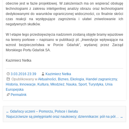
obecnie jest w fazie projektowej. W założeniach ma on wspierać obsługę
technologiami z zakresu inteligentnej analizy obrazu oraz technologiami
dedykowanymi do warunków ograniczonej widoczności, co finalnie skróci
czas reakcji na występujące zagrożenia i ułatwi zniwelowanie ich
negatywnych skutków.
W I etapie tego przedsięwzięcia nadzorem zostaną objęte bramy wjazdowe
na tereny portowe – napisano w publikacji pt. „Inwestycje wpływające na
wzrost bezpieczeństwa w Porcie Gdańsk”, wydanej przez Zarząd
Morskiego Portu Gdańsk SA.
Kazimierz Netka
3.03.2016 23:39
Kazimierz Netka
Opublikowany w
Aktualności
,
Biznes
,
Ekologia
,
Handel zagraniczny
,
Historia
,
Innowacje
,
Kultura
,
Młodzież
,
Nauka
,
Sport
,
Turystyka
,
Unia
Europejska
Permalink
Nawigacja we wpisach
←
Gdańscy uczeni – Pomorzu, Polsce i światu
Najuczciwsze są pielęgniarki oraz naukowcy; dziennikarze: pół na pół…
→