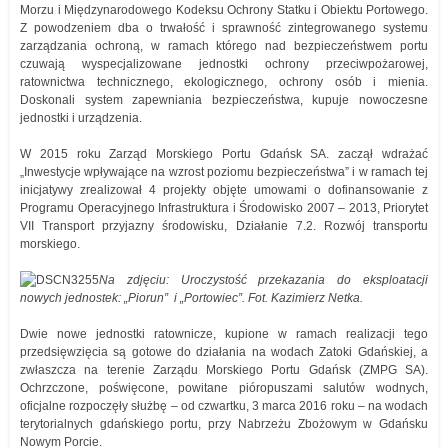
Morzu i Międzynarodowego Kodeksu Ochrony Statku i Obiektu Portowego.
Z powodzeniem dba o trwałość i sprawność zintegrowanego systemu
zarządzania ochroną, w ramach którego nad bezpieczeństwem portu
czuwają wyspecjalizowane jednostki ochrony przeciwpożarowej,
ratownictwa technicznego, ekologicznego, ochrony osób i mienia.
Doskonali system zapewniania bezpieczeństwa, kupuje nowoczesne
jednostki i urządzenia.
W 2015 roku Zarząd Morskiego Portu Gdańsk SA. zaczął wdrażać
„Inwestycje wpływające na wzrost poziomu bezpieczeństwa” i w ramach tej
inicjatywy zrealizował 4 projekty objęte umowami o dofinansowanie z
Programu Operacyjnego Infrastruktura i Środowisko 2007 – 2013, Priorytet
VII Transport przyjazny środowisku, Działanie 7.2. Rozwój transportu
morskiego.
Na zdjęciu: Uroczystość przekazania do eksploatacji
nowych jednostek: „Piorun” i „Portowiec”. Fot. Kazimierz Netka.
Dwie nowe jednostki ratownicze, kupione w ramach realizacji tego
przedsięwzięcia są gotowe do działania na wodach Zatoki Gdańskiej, a
zwłaszcza na terenie Zarządu Morskiego Portu Gdańsk (ZMPG SA).
Ochrzczone, poświęcone, powitane pióropuszami salutów wodnych,
oficjalne rozpoczęły służbę – od czwartku, 3 marca 2016 roku – na wodach
terytorialnych gdańskiego portu, przy Nabrzeżu Zbożowym w Gdańsku
Nowym Porcie.