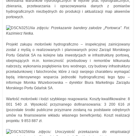
określania warunków hydrologicznych w rejonie prac hydrograficznych;
zbierania, przetwarzania i opracowywania danych z pomiarów
hydrograficznych niezbędnych do produkcji i aktualizacji map akwenów
portowych.
Na zdjęciu: Przekazanie bandery załodze „Portowca”. Fot.
Kazimierz Netka.
Projekt zakupu motorówki hydrograficzno – inspekcyjnej zainicjowany
został z myślą o realizowanych i planowanych przez Zarząd Morskiego
Portu Gdańsk SA na kolejne lata inwestycjach w infrastrukturę portową,
obejmujących m.in. konieczność przebudowy i remontów kilkunastu
nabrzeży, wykonania pogłębienia toru wodnego, czy budowy infrastruktury
przeładunkowej i falochronów, które z racji swojego charakteru wymagać
będą intensywnego wsparcia jednostki hydrograficznej tego typu –
informuje Monika Wszeborowska – dyrektor Biura Marketingu Zarządu
Morskiego Portu Gdańsk SA.
Wartość motorówki i łodzi szybkiego reagowania: Koszty kwalifikowalne: 8
001 540 zł. Wysokość przyznanego dofinansowania: 3 200 616 zł
(pozostałe środki publiczne przyznane zostaną na podstawie odrębnych
umów na finansowanie wkładu własnego beneficjenta). Koszt realizacji
projektu: 9 853 887 zł.
Na zdjęciu: Uroczystość przekazania do eksploatacji