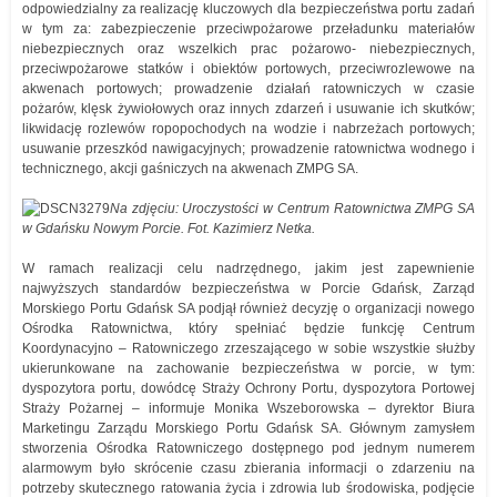
odpowiedzialny za realizację kluczowych dla bezpieczeństwa portu zadań
w tym za: zabezpieczenie przeciwpożarowe przeładunku materiałów
niebezpiecznych oraz wszelkich prac pożarowo- niebezpiecznych,
przeciwpożarowe statków i obiektów portowych, przeciwrozlewowe na
akwenach portowych; prowadzenie działań ratowniczych w czasie
pożarów, klęsk żywiołowych oraz innych zdarzeń i usuwanie ich skutków;
likwidację rozlewów ropopochodych na wodzie i nabrzeżach portowych;
usuwanie przeszkód nawigacyjnych; prowadzenie ratownictwa wodnego i
technicznego, akcji gaśniczych na akwenach ZMPG SA.
Na zdjęciu: Uroczystości w Centrum Ratownictwa ZMPG SA
w Gdańsku Nowym Porcie. Fot. Kazimierz Netka.
W ramach realizacji celu nadrzędnego, jakim jest zapewnienie
najwyższych standardów bezpieczeństwa w Porcie Gdańsk, Zarząd
Morskiego Portu Gdańsk SA podjął również decyzję o organizacji nowego
Ośrodka Ratownictwa, który spełniać będzie funkcję Centrum
Koordynacyjno – Ratowniczego zrzeszającego w sobie wszystkie służby
ukierunkowane na zachowanie bezpieczeństwa w porcie, w tym:
dyspozytora portu, dowódcę Straży Ochrony Portu, dyspozytora Portowej
Straży Pożarnej – informuje Monika Wszeborowska – dyrektor Biura
Marketingu Zarządu Morskiego Portu Gdańsk SA. Głównym zamysłem
stworzenia Ośrodka Ratowniczego dostępnego pod jednym numerem
alarmowym było skrócenie czasu zbierania informacji o zdarzeniu na
potrzeby skutecznego ratowania życia i zdrowia lub środowiska, podjęcie