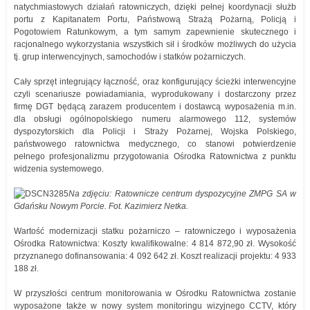
natychmiastowych działań ratowniczych, dzięki pełnej koordynacji służb
portu z Kapitanatem Portu, Państwową Strażą Pożarną, Policją i
Pogotowiem Ratunkowym, a tym samym zapewnienie skutecznego i
racjonalnego wykorzystania wszystkich sił i środków możliwych do użycia
tj. grup interwencyjnych, samochodów i statków pożarniczych.
Cały sprzęt integrujący łączność, oraz konfigurujący ścieżki interwencyjne
czyli scenariusze powiadamiania, wyprodukowany i dostarczony przez
firmę DGT będącą zarazem producentem i dostawcą wyposażenia m.in.
dla obsługi ogólnopolskiego numeru alarmowego 112, systemów
dyspozytorskich dla Policji i Straży Pożarnej, Wojska Polskiego,
państwowego ratownictwa medycznego, co stanowi potwierdzenie
pełnego profesjonalizmu przygotowania Ośrodka Ratownictwa z punktu
widzenia systemowego.
Na zdjęciu: Ratownicze centrum dyspozycyjne ZMPG SA w
Gdańsku Nowym Porcie. Fot. Kazimierz Netka.
Wartość modernizacji statku pożarniczo – ratowniczego i wyposażenia
Ośrodka Ratownictwa: Koszty kwalifikowalne: 4 814 872,90 zł. Wysokość
przyznanego dofinansowania: 4 092 642 zł. Koszt realizacji projektu: 4 933
188 zł.
W przyszłości centrum monitorowania w Ośrodku Ratownictwa zostanie
wyposażone także w nowy system monitoringu wizyjnego CCTV, który