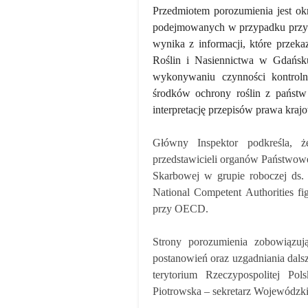
Przedmiotem porozumienia jest ok
podejmowanych w przypadku przyw
wynika z informacji, które prze
Roślin i Nasiennictwa w Gdańsk
wykonywaniu czynności kontroln
środków ochrony roślin z państw 
interpretację przepisów prawa kra
Główny Inspektor podkreśla, ż
przedstawicieli organów Państwowe
Skarbowej w grupie roboczej ds.
National Competent Authorities figh
przy OECD.
Strony porozumienia zobowiązują
postanowień oraz uzgadniania dal
terytorium Rzeczypospolitej Po
Piotrowska – sekretarz Wojewódzki