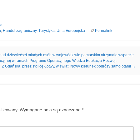
ka
a
,
Handel zagraniczny
,
Turystyka
,
Unia Europejska
Permalink
onad dziewięćset młodych osób w województwie pomorskim otrzymało wsparcie
kacyjnej w ramach Programu Operacyjnego Wiedza Edukacja Rozwój.
Z Gdańska, przez stolicę Łotwy, w świat. Nowy kierunek podróży samolotami
→
blikowany.
Wymagane pola są oznaczone
*