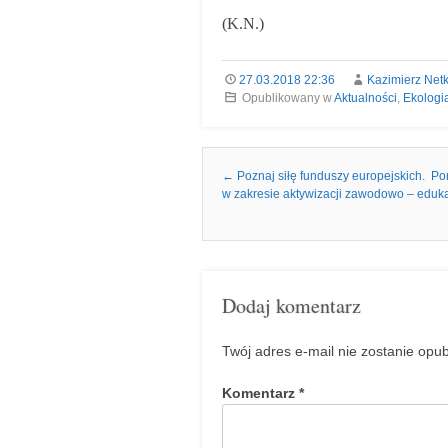
(K.N.)
27.03.2018 22:36
Kazimierz Net
Opublikowany w
Aktualności
,
Ekologi
Nawigacja we wpisach
←
Poznaj siłę funduszy europejskich. P
w zakresie aktywizacji zawodowo – edu
Dodaj komentarz
Twój adres e-mail nie zostanie opu
Komentarz
*