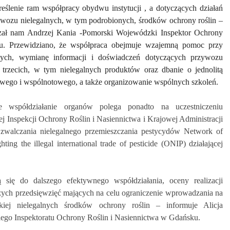
reślenie ram współpracy obydwu instytucji ,
a dotyczących
działań
ozu nielegalnych, w tym podrobionych, środków ochrony roślin –
kazał nam Andrzej Kania -Pomorski Wojewódzki Inspektor Ochrony
u
. Przewidziano, że współpraca obejmuje wzajemną pomoc przy
ych, wymianę informacji i doświadczeń dotyczących przywozu
trzecich, w tym nielegalnych produktów oraz dbanie o jednolitą
jowego i wspólnotowego, a także organizowanie wspólnych szkoleń.
e współdziałanie organów polega ponadto na uczestniczeniu
j Inspekcji Ochrony Roślin i Nasiennictwa i Krajowej Administracji
 zwalczania nielegalnego przemieszczania pestycydów Network of
ting the illegal international trade of pesticide (ONIP) działającej
 się do dalszego efektywnego współdziałania, oceny realizacji
szych
przedsięwzięć
mających na celu ograniczenie wprowadzania na
lskiej nielegalnych środków ochrony roślin –
informuje Alicja
ego Inspektoratu Ochrony Roślin i Nasiennictwa w Gdańsku.