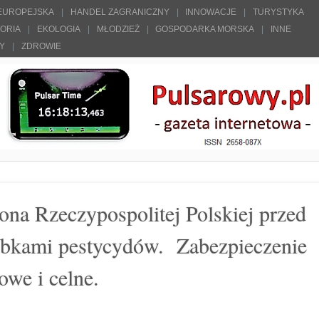
 EUROPEJSKA
HANDEL ZAGRANICZNY
INNOWACJE
TURYSTYKA
TORIA
EKOLOGIA
MŁODZIEŻ
GOSPODARKA MORSKA
INNE
ŁY
ZDROWIE
ona Rzeczypospolitej Polskiej przed
óbkami pestycydów. Zabezpieczenie
owe i celne.