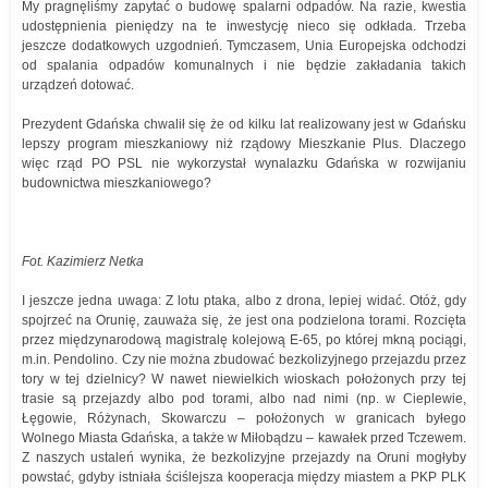
My pragnęliśmy zapytać o budowę spalarni odpadów. Na razie, kwestia
udostępnienia pieniędzy na te inwestycję nieco się odkłada. Trzeba
jeszcze dodatkowych uzgodnień. Tymczasem, Unia Europejska odchodzi
od spalania odpadów komunalnych i nie będzie zakładania takich
urządzeń dotować.
Prezydent Gdańska chwalił się że od kilku lat realizowany jest w Gdańsku
lepszy program mieszkaniowy niż rządowy Mieszkanie Plus. Dlaczego
więc rząd PO PSL nie wykorzystał wynalazku Gdańska w rozwijaniu
budownictwa mieszkaniowego?
Fot. Kazimierz Netka
I jeszcze jedna uwaga: Z lotu ptaka, albo z drona, lepiej widać. Otóż, gdy
spojrzeć na Orunię, zauważa się, że jest ona podzielona torami. Rozcięta
przez międzynarodową magistralę kolejową E-65, po której mkną pociągi,
m.in. Pendolino. Czy nie można zbudować bezkolizyjnego przejazdu przez
tory w tej dzielnicy? W nawet niewielkich wioskach położonych przy tej
trasie są przejazdy albo pod torami, albo nad nimi (np. w Cieplewie,
Łęgowie, Różynach, Skowarczu – położonych w granicach byłego
Wolnego Miasta Gdańska, a także w Miłobądzu – kawałek przed Tczewem.
Z naszych ustaleń wynika, że bezkolizyjne przejazdy na Oruni mogłyby
powstać, gdyby istniała ściślejsza kooperacja między miastem a PKP PLK