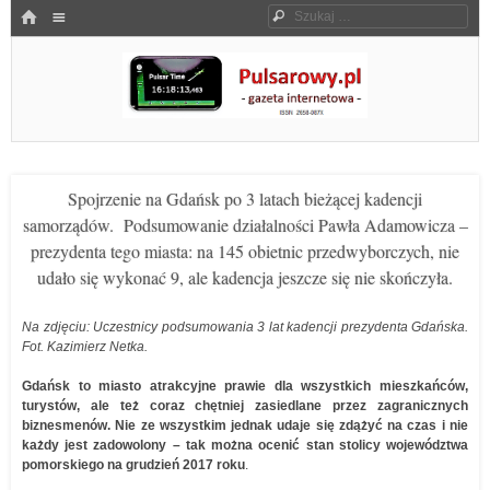
Menu
HOME
Szukaj
SKOCZ DO TREŚCI
Pulsarowy.pl
Spojrzenie na Gdańsk po 3 latach bieżącej kadencji
samorządów. Podsumowanie działalności Pawła Adamowicza –
prezydenta tego miasta: na 145 obietnic przedwyborczych, nie
udało się wykonać 9, ale kadencja jeszcze się nie skończyła.
Na zdjęciu: Uczestnicy podsumowania 3 lat kadencji prezydenta Gdańska.
Fot. Kazimierz Netka.
Gdańsk to miasto atrakcyjne prawie dla wszystkich mieszkańców,
turystów, ale też coraz chętniej zasiedlane przez zagranicznych
biznesmenów. Nie ze wszystkim jednak udaje się zdążyć na czas i nie
każdy jest zadowolony – tak można ocenić stan stolicy województwa
pomorskiego na grudzień 2017 roku
.