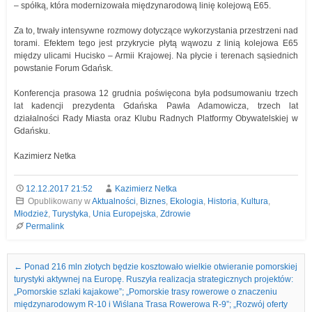
– spółką, która modernizowała międzynarodową linię kolejową E65.
Za to, trwały intensywne rozmowy dotyczące wykorzystania przestrzeni nad
torami. Efektem tego jest przykrycie płytą wąwozu z linią kolejowa E65
między ulicami Hucisko – Armii Krajowej. Na płycie i terenach sąsiednich
powstanie Forum Gdańsk.
Konferencja prasowa 12 grudnia poświęcona była podsumowaniu trzech
lat kadencji prezydenta Gdańska Pawła Adamowicza, trzech lat
działalności Rady Miasta oraz Klubu Radnych Platformy Obywatelskiej w
Gdańsku.
Kazimierz Netka
12.12.2017 21:52
Kazimierz Netka
Opublikowany w
Aktualności
,
Biznes
,
Ekologia
,
Historia
,
Kultura
,
Młodzież
,
Turystyka
,
Unia Europejska
,
Zdrowie
Permalink
Nawigacja we wpisach
←
Ponad 216 mln złotych będzie kosztowało wielkie otwieranie pomorskiej
turystyki aktywnej na Europę. Ruszyła realizacja strategicznych projektów:
„Pomorskie szlaki kajakowe”; „Pomorskie trasy rowerowe o znaczeniu
międzynarodowym R-10 i Wiślana Trasa Rowerowa R-9”; „Rozwój oferty