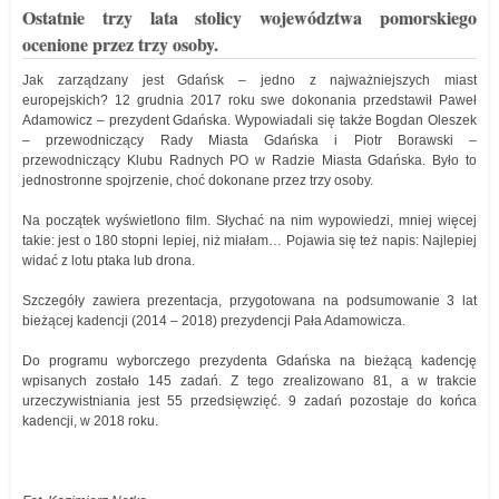
Ostatnie trzy lata stolicy województwa pomorskiego
ocenione przez trzy osoby.
Jak zarządzany jest Gdańsk – jedno z najważniejszych miast
europejskich? 12 grudnia 2017 roku swe dokonania przedstawił Paweł
Adamowicz – prezydent Gdańska. Wypowiadali się także Bogdan Oleszek
– przewodniczący Rady Miasta Gdańska i Piotr Borawski –
przewodniczący Klubu Radnych PO w Radzie Miasta Gdańska. Było to
jednostronne spojrzenie, choć dokonane przez trzy osoby.
Na początek wyświetlono film. Słychać na nim wypowiedzi, mniej więcej
takie: jest o 180 stopni lepiej, niż miałam… Pojawia się też napis: Najlepiej
widać z lotu ptaka lub drona.
Szczegóły zawiera prezentacja, przygotowana na podsumowanie 3 lat
bieżącej kadencji (2014 – 2018) prezydencji Pała Adamowicza.
Do programu wyborczego prezydenta Gdańska na bieżącą kadencję
wpisanych zostało 145 zadań. Z tego zrealizowano 81, a w trakcie
urzeczywistniania jest 55 przedsięwzięć. 9 zadań pozostaje do końca
kadencji, w 2018 roku.