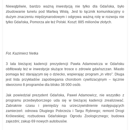
Niewątpliwie, bardzo ważną inwestycją nie tylko dla Gdańska, było
zbudowanie tunelu pod Martwą Wisłą. Jest to łącznik komunikacyjny o
dużym znaczeniu międzynarodowym i odgrywa ważną rolę w rozwoju nie
tylko Gdańska, Pomorza ale też Polski. Koszt: 885 milionów złotych.
Fot. Kazimierz Netka
3 lata bieżącej kadencji prezydencji Pawła Adamowicza w Gdańsku
obfitowały też w inwestycje służące trosce o zdrowie gdańszczan. Miasto
pomaga też starającym się o dziecko, wspierając program „in vitro”. Długa
jest lista przykładów zapobiegania chorobom cywilizacyjnym – łącznie
stworzono 8 programów dla blisko 38 000 osób.
Jak powiedział prezydent Gdańska, Paweł Adamowicz, nie wszystko z
programu przedwyborczego uda się w bieżącej kadencji zrealizować.
Zabraknie czasu i pieniędzy na urzeczywistnienie następujących
zamierzeń: odnowa Długiego Pobrzeża i Targu Rybnego; remont Drogi
Królewskiej; rozbudowa Gdańskiego Ogrodu Zoologicznego; budowa
zajezdni; zakup 69 nowych autobusów.