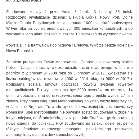
Fot. Kazimierz Netka
Zbudowane zostały 4 przedszkola, 3 żłobki, 3 baseny, 36 boisk.
Rozpoczęto rewitalizacje dzielnic: Biskupia Górka, Nowy Port, Dolne
Miasto, Orunia. Pozyskanych zostanie ponad 1000 mieszkań społecznych.
W tym roku ba być wyremontowanych 300 mieszkań komunalnych; a do
wykonania tego planu pozostaje jeszcze 13 mieszkań do wyremontowania.
Powstała linia tramwajowa do Migowa i Brętowa. Wkrótce będzie kolejna –
Nowa Bulońska.
Zdaniem prezydenta Pawła Adamowicza, Gdańsk jest rowerową stolica
Polski. Nastąpił znaczny wzrost udziału ruchu rowerowego w bilansie
podróży, z 2 procent w 2009 roku do 6 procent w 2017. Zwiększyła się
liczba parkingów dla rowerów, z 4000 w 2014 roku, do 9800 w 2017 r.
Podpisana została umowa dotycząca rozwoju systemu rowerów
metropolitalnych. Do wynajęcia ma być 3900 rowerów. na obszarze 14
gmin, a dotacja unijna do urzeczywistnienia tego projektu wynosi 17 mln
złotych. Przy pomorskiej Kolei Metropolitalnej powstały węzły integracyjne,
w Jasieniu i Brętowie. Tu warto było dużo wcześniej się zastanowić, czy
Pomorska Kolej Metropolitalna nie powinna zostać zbudowana w zupełnie
innym miejscu, od Śródmieścia, przez południe Gdańska, gdzie powstają
nowe osiedla, do lotniska… PKP zbudowano na szlaku, gdzie jest pełno
różnych środków zbiorowego transportu pasażerskiego (tramwaje,
autobusy, trasy dla pojazdów samochodowych).