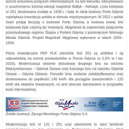
wzrost wolumenu połączeń intermodalnych na tym kierunku zdecydowano
o uruchomieniu trzeciej odnogi magistrali Bałtyk – Adriatyk. Linia kolejowa
nr 201 zbudowana została w 1938 r. i była to obok budowy Portu Gdynia
największa inwestycja polska w okresie międzywojennym. W 1922 r. polski
Sejm podjął decyzję o budowie Portu Gdynia, a budowa nowej linii
kolejowej była częścią tej inwestycji. Magistrala ta zapewniała połączenie
przemysłowego regionu Śląska z Portem Gdynia z pominięciem Wolnego
Miasta Gdańsk. Projekt Magistrali Węglowej wykonano w latach 1926–
1928.
Plany inwestycyjne PKP PLK odnośnie linii 201 są ambitne i są
odpowiedzią na wzrost przeładunków w Porcie Gdynia (o 2,3% w I kw.
2020). Modernizacja obejmie dobudowę drugiego toru na odcinku
Maksymilianowo – Gdańsk Osowa oraz trzeciego toru na odcinku Gdańsk
Osowa – Gdynia Główna. Ponadto linia zostanie zelektryfikowana oraz
dostosowana do prędkości 140 km/h dla pociągów pasażerskich i 120
km/h dla składów towarowych, co jest obecnie standardem w przypadku
kolei intermodalnej.
Źródło ilustracji: Zarząd Morskiego Portu Gdynia S.A.
Modernizacja linii nr 131 i 201 uraz utworzenie tu sieci terminali