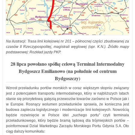
Na ilustracji: Trasa linii kolejowej nr 201 – północnej części zbudowanej za
czasów II Rzeczypospolitej, magistrali węglowej (opr. K.N.). Źródło mapy
podstawowej: Rozkład jazdy PKP.
28 lipca powołano spółkę celową Terminal Intermodalny
Bydgoszcz Emilianowo (na południe od centrum
Bydgoszczy)
Wzrost przeładunku portów morskich w coraz większym stopniu związany
jest z potencjałem transportu intermodalnego, który w najbliższych latach
stanie się priorytetową gałęzią przewozów towarów zarówno w Polsce jak i
w Europie. Rosnący wolumen przeładunków sprawia, że konieczna jest
budowa zaplecza logistycznego i modernizacje linii kolejowych. Nowością
będzie rozwinięcie w Polsce idei „suchego portu” czyli terminala
przeładunkowego, który będzie bramą lądową dla trójmiejskich portów –
poinformował Dział Marketingu Zarządu Morskiego Portu Gdynia S.A. Oto
ciąg dalszy komunikatu: