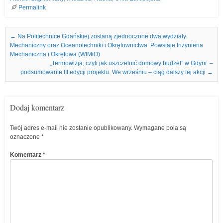
Permalink
Nawigacja we wpisach
←
Na Politechnice Gdańskiej zostaną zjednoczone dwa wydziały:
Mechaniczny oraz Oceanotechniki i Okrętownictwa. Powstaje Inżynieria
Mechaniczna i Okrętowa (WIMiO)
„Termowizja, czyli jak uszczelnić domowy budżet” w Gdyni –
podsumowanie III edycji projektu. We wrześniu – ciąg dalszy tej akcji
→
Dodaj komentarz
Twój adres e-mail nie zostanie opublikowany.
Wymagane pola są
oznaczone
*
Komentarz
*