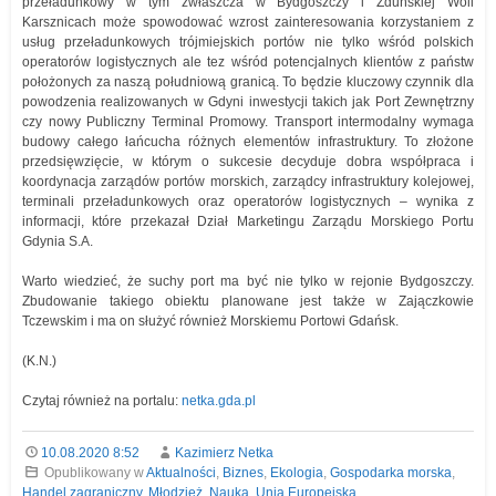
przeładunkowy w tym zwłaszcza w Bydgoszczy i Zduńskiej Woli
Karsznicach może spowodować wzrost zainteresowania korzystaniem z
usług przeładunkowych trójmiejskich portów nie tylko wśród polskich
operatorów logistycznych ale tez wśród potencjalnych klientów z państw
położonych za naszą południową granicą. To będzie kluczowy czynnik dla
powodzenia realizowanych w Gdyni inwestycji takich jak Port Zewnętrzny
czy nowy Publiczny Terminal Promowy. Transport intermodalny wymaga
budowy całego łańcucha różnych elementów infrastruktury. To złożone
przedsięwzięcie, w którym o sukcesie decyduje dobra współpraca i
koordynacja zarządów portów morskich, zarządcy infrastruktury kolejowej,
terminali przeładunkowych oraz operatorów logistycznych – wynika z
informacji, które przekazał Dział Marketingu Zarządu Morskiego Portu
Gdynia S.A.
Warto wiedzieć, że suchy port ma być nie tylko w rejonie Bydgoszczy.
Zbudowanie takiego obiektu planowane jest także w Zajączkowie
Tczewskim i ma on służyć również Morskiemu Portowi Gdańsk.
(K.N.)
Czytaj również na portalu:
netka.gda.pl
10.08.2020 8:52
Kazimierz Netka
Opublikowany w
Aktualności
,
Biznes
,
Ekologia
,
Gospodarka morska
,
Handel zagraniczny
,
Młodzież
,
Nauka
,
Unia Europejska