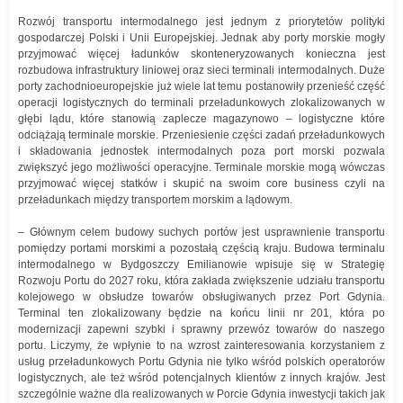
Rozwój transportu intermodalnego jest jednym z priorytetów polityki
gospodarczej Polski i Unii Europejskiej. Jednak aby porty morskie mogły
przyjmować więcej ładunków skonteneryzowanych konieczna jest
rozbudowa infrastruktury liniowej oraz sieci terminali intermodalnych. Duże
porty zachodnioeuropejskie już wiele lat temu postanowiły przenieść część
operacji logistycznych do terminali przeładunkowych zlokalizowanych w
głębi lądu, które stanowią zaplecze magazynowo – logistyczne które
odciążają terminale morskie. Przeniesienie części zadań przeładunkowych
i składowania jednostek intermodalnych poza port morski pozwala
zwiększyć jego możliwości operacyjne. Terminale morskie mogą wówczas
przyjmować więcej statków i skupić na swoim core business czyli na
przeładunkach między transportem morskim a lądowym.
– Głównym celem budowy suchych portów jest usprawnienie transportu
pomiędzy portami morskimi a pozostałą częścią kraju. Budowa terminalu
intermodalnego w Bydgoszczy Emilianowie wpisuje się w Strategię
Rozwoju Portu do 2027 roku, która zakłada zwiększenie udziału transportu
kolejowego w obsłudze towarów obsługiwanych przez Port Gdynia.
Terminal ten zlokalizowany będzie na końcu linii nr 201, która po
modernizacji zapewni szybki i sprawny przewóz towarów do naszego
portu. Liczymy, że wpłynie to na wzrost zainteresowania korzystaniem z
usług przeładunkowych Portu Gdynia nie tylko wśród polskich operatorów
logistycznych, ale też wśród potencjalnych klientów z innych krajów. Jest
szczególnie ważne dla realizowanych w Porcie Gdynia inwestycji takich jak