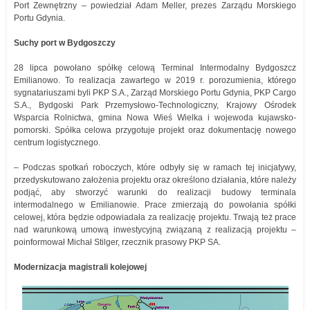
Port Zewnętrzny – powiedział Adam Meller, prezes Zarządu Morskiego
Portu Gdynia.
Suchy port w Bydgoszczy
28 lipca powołano spółkę celową Terminal Intermodalny Bydgoszcz
Emilianowo. To realizacja zawartego w 2019 r. porozumienia, którego
sygnatariuszami byli PKP S.A., Zarząd Morskiego Portu Gdynia, PKP Cargo
S.A., Bydgoski Park Przemysłowo-Technologiczny, Krajowy Ośrodek
Wsparcia Rolnictwa, gmina Nowa Wieś Wielka i wojewoda kujawsko-
pomorski. Spółka celowa przygotuje projekt oraz dokumentację nowego
centrum logistycznego.
– Podczas spotkań roboczych, które odbyły się w ramach tej inicjatywy,
przedyskutowano założenia projektu oraz określono działania, które należy
podjąć, aby stworzyć warunki do realizacji budowy terminala
intermodalnego w Emilianowie. Prace zmierzają do powołania spółki
celowej, która będzie odpowiadała za realizację projektu. Trwają też prace
nad warunkową umową inwestycyjną związaną z realizacją projektu –
poinformował Michał Stilger, rzecznik prasowy PKP SA.
Modernizacja magistrali kolejowej