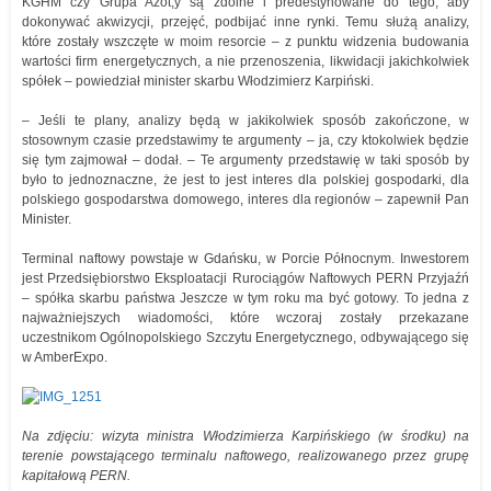
KGHM czy Grupa Azot,y są zdolne i predestynowane do tego, aby
dokonywać akwizycji, przejęć, podbijać inne rynki. Temu służą analizy,
które zostały wszczęte w moim resorcie – z punktu widzenia budowania
wartości firm energetycznych, a nie przenoszenia, likwidacji jakichkolwiek
spółek – powiedział minister skarbu Włodzimierz Karpiński.
– Jeśli te plany, analizy będą w jakikolwiek sposób zakończone, w
stosownym czasie przedstawimy te argumenty – ja, czy ktokolwiek będzie
się tym zajmował – dodał. – Te argumenty przedstawię w taki sposób by
było to jednoznaczne, że jest to jest interes dla polskiej gospodarki, dla
polskiego gospodarstwa domowego, interes dla regionów – zapewnił Pan
Minister.
Terminal naftowy powstaje w Gdańsku, w Porcie Północnym. Inwestorem
jest Przedsiębiorstwo Eksploatacji Rurociągów Naftowych PERN Przyjaźń
– spółka skarbu państwa Jeszcze w tym roku ma być gotowy. To jedna z
najważniejszych wiadomości, które wczoraj zostały przekazane
uczestnikom Ogólnopolskiego Szczytu Energetycznego, odbywającego się
w AmberExpo.
Na zdjęciu: wizyta ministra Włodzimierza Karpińskiego (w środku) na
terenie powstającego terminalu naftowego, realizowanego przez grupę
kapitałową PERN.