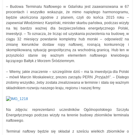
– Budowa Terminalu Naftowego w Gdańsku jest zaawansowana w 67
procentach i wszystko wskazuje, że mimo napiętego harmonogramu,
będzie ukończona zgodnie z planem, czyli do końca 2015 roku –
zapewniał Włodzimierz Karpiński, minister skarbu państwa, podczas wizyty
na tej bardzo ważnej dla bezpieczeństwa energetycznego Polski,
inwestycji. – To oznacza, że licząc od uzyskania pozwolenia na budowę, w
ciągu 32 miesięcy powstanie kompletny hub morski – odpowiedź na
zmianę kierunków dostaw ropy naftowej, rosnącą konkurencję i
skomplikowaną sytuację geopolityczną za wschodnią granicą. Hub ten w
przyszłości stanie się ważnym elementem naftowego krwiobiegu
łączącego Bałtyk z Morzem Śródziemnym.
– Wiemy, jakie znaczenie – szczególnie dziś – ma ta inwestycja dla Polski
– mówił Marcin Moskalewicz, prezes zarządu PERN „Przyjaźń”. – Dlatego
zrobimy wszystko, żeby została zrealizowana w terminie i stała się ważnym
składnikiem rozwoju naszego kraju, regionu i naszej firmy.
Na zdjęciu: reprezentanci uczestników Ogólnopolskiego Szczytu
Energetycznego podczas wizyty na terenie budowy zbiorników terminala
naftowego.
Terminal naftowy będzie się składał z sześciu wielkich zbiorników o