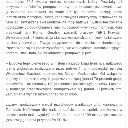
pojemności 62,5 tysiąca metrów sześciennych każdy. Powstają też
oczyszczalnia ścieków, pompownie ropy oraz instalacje przeciwpożarowe
(z czterema zbiornikami na wodę 2,5 tys. m sześc. każdy), pełna
infrastruktura z drogami, siecią kanalizacyjną i elektryczną. Instalowane są
rurociągi zewnętrzne i wewnętrzne na ropę naftową. System ten zostanie
podłączony do ogólnokrajowej sieci rurociągów – wynika z informacji, które
przekazał nam Roman Góralski, rzecznik prasowy PERN Przyjaźń.
Wykonana jest już konstrukcja stalowa wszystkich zbiorników. Instalowane
są dachy pływające. Trwają przygotowania do rozruchu mechanicznego.
Prowadzone są też prace wykończeniowe w budynkach: administracyjnym,
portierni, stacji trafo, akumulatorowni i pompowni p.poż.
– Budowa tego pierwszego w historii naszego kraju terminala naftowego
jest w większości realizowana przez polskie firmy – podkreślali minister
Włodzimierz Karpiński oraz prezes Marcin Moskalewicz. Od wyłącznie
krajowych biur projektowych, poprzez znaczącą (ponad 70 procent) grupę
dostawców – do niemal w 100 procentach polskich wykonawców. Łącznie,
w realizację przedsięwzięcia zaangażowało się ponad 30 polskich firm.
Zatrudnienie wynosi razem ponad tysiąc osób.
Łączny, spodziewany wzrost przychodów wynikający z funkcjonowania
Terminalu Naftowego dla budżetu państwa oraz spółek położonych w
obrębie portu może wynieść od 70 mln do ponad 100 mln złotych rocznie
(bez uwzględnienia przychodów PERN).