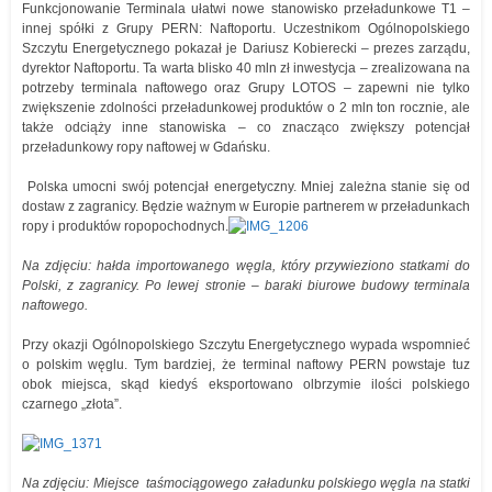
Funkcjonowanie Terminala ułatwi nowe stanowisko przeładunkowe T1 –
innej spółki z Grupy PERN: Naftoportu. Uczestnikom Ogólnopolskiego
Szczytu Energetycznego pokazał je Dariusz Kobierecki – prezes zarządu,
dyrektor Naftoportu. Ta warta blisko 40 mln zł inwestycja – zrealizowana na
potrzeby terminala naftowego oraz Grupy LOTOS – zapewni nie tylko
zwiększenie zdolności przeładunkowej produktów o 2 mln ton rocznie, ale
także odciąży inne stanowiska – co znacząco zwiększy potencjał
przeładunkowy ropy naftowej w Gdańsku.
Polska umocni swój potencjał energetyczny. Mniej zależna stanie się od
dostaw z zagranicy. Będzie ważnym w Europie partnerem w przeładunkach
ropy i produktów ropopochodnych.
Na zdjęciu: hałda importowanego węgla, który przywieziono statkami do
Polski, z zagranicy. Po lewej stronie – baraki biurowe budowy terminala
naftowego.
Przy okazji Ogólnopolskiego Szczytu Energetycznego wypada wspomnieć
o polskim węglu. Tym bardziej, że terminal naftowy PERN powstaje tuz
obok miejsca, skąd kiedyś eksportowano olbrzymie ilości polskiego
czarnego „złota”.
Na zdjęciu: Miejsce taśmociągowego załadunku polskiego węgla na statki