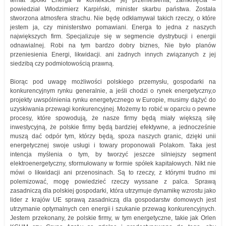
temat spółki Energa w kontekście jej przeniesienia, zamknięcia –
powiedział Włodzimierz Karpiński, minister skarbu państwa. Została
stworzona atmosfera strachu. Nie będę odkłamywał takich rzeczy, o które
jestem ja, czy ministerstwo pomawiani. Energa to jedna z naszych
największych firm. Specjalizuje się w segmencie dystrybucji i energii
odnawialnej. Robi na tym bardzo dobry biznes, Nie było planów
przeniesienia Energi, likwidacji. ani żadnych innych związanych z jej
siedzibą czy podmiotowością prawną.
Biorąc pod uwagę możliwości polskiego przemysłu, gospodarki na
konkurencyjnym rynku generalnie, a jeśli chodzi o rynek energetyczny,o
projekty uwspólnienia rynku energetycznego w Europie, musimy dążyć do
uzyskiwania przewagi konkurencyjnej. Możemy to robić w oparciu o pewne
procesy, które spowodują, że nasze firmy będą miały większą siłę
inwestycyjną, że polskie firmy będą bardziej efektywne, a jednocześnie
muszą dać odpór tym, którzy będą, spoza naszych granic, dzięki unii
energetycznej swoje usługi i towary proponowali Polakom. Taka jest
intencja myślenia o tym, by tworzyć jeszcze silniejszy segment
elektroenergetyczny, sformułowany w formie spółek kapitałowych. Nikt nie
mówi o likwidacji ani przenosinach. Są to rzeczy, z którymi trudno mi
polemizować, mogę powiedzieć rzeczy wyssane z palca. Sprawą
zasadniczą dla polskiej gospodarki, która utrzymuje dynamikę wzrostu jako
lider z krajów UE sprawą zasadniczą dla gospodarstw domowych jest
utrzymanie optymalnych cen energii i szukanie przewag konkurencyjnych.
Jestem przekonany, że polskie firmy, w tym energetyczne, takie jak Orlen