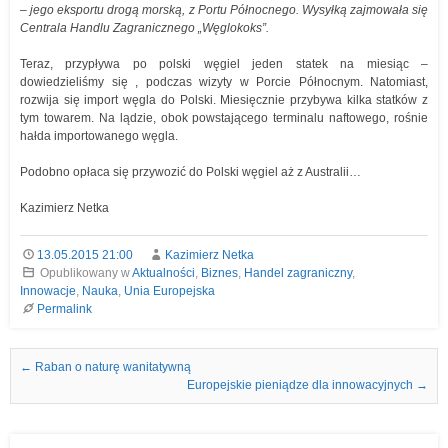
– jego eksportu drogą morską, z Portu Północnego. Wysyłką zajmowała się
Centrala Handlu Zagranicznego „Węglokoks”.
Teraz, przypływa po polski węgiel jeden statek na miesiąc –
dowiedzieliśmy się , podczas wizyty w Porcie Północnym. Natomiast,
rozwija się import węgla do Polski. Miesięcznie przybywa kilka statków z
tym towarem. Na lądzie, obok powstającego terminalu naftowego, rośnie
hałda importowanego węgla.
Podobno opłaca się przywozić do Polski węgiel aż z Australii…
Kazimierz Netka
13.05.2015 21:00
Kazimierz Netka
Opublikowany w
Aktualności
,
Biznes
,
Handel zagraniczny
,
Innowacje
,
Nauka
,
Unia Europejska
Permalink
Nawigacja we wpisach
←
Raban o naturę wanitatywną
Europejskie pieniądze dla innowacyjnych
→