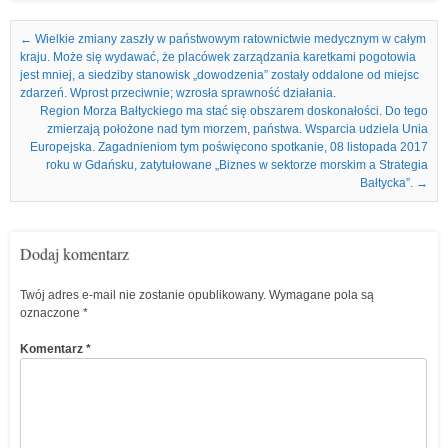
Nawigacja we wpisach
←
Wielkie zmiany zaszły w państwowym ratownictwie medycznym w całym
kraju. Może się wydawać, że placówek zarządzania karetkami pogotowia
jest mniej, a siedziby stanowisk „dowodzenia” zostały oddalone od miejsc
zdarzeń. Wprost przeciwnie; wzrosła sprawność działania.
Region Morza Bałtyckiego ma stać się obszarem doskonałości. Do tego
zmierzają położone nad tym morzem, państwa. Wsparcia udziela Unia
Europejska. Zagadnieniom tym poświęcono spotkanie, 08 listopada 2017
roku w Gdańsku, zatytułowane „Biznes w sektorze morskim a Strategia
Bałtycka”.
→
Dodaj komentarz
Twój adres e-mail nie zostanie opublikowany.
Wymagane pola są
oznaczone
*
Komentarz
*