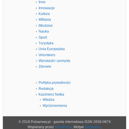
Inne
Innowacje
Kultura
MIlitaria
Młodzież
Nauka
Sport
Turystyka
Unia Europejska
Volunteers
Wynalazki i pomysły
Zdrowie
Polityka prywatności
Redakcja
Kazimierz Netka
Wiedza
Wyróżnienienia
© 2018 Pulsarowy.pl - gazeta internetowa ISSN 2658-087X
Wspierany przez
WordPress
. Motyw
Emphaino
.