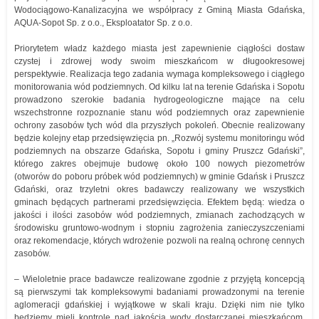
Wodociągowo-Kanalizacyjna we współpracy z Gminą Miasta Gdańska,
AQUA-Sopot Sp. z o.o., Eksploatator Sp. z o.o.
Priorytetem władz każdego miasta jest zapewnienie ciągłości dostaw
czystej i zdrowej wody swoim mieszkańcom w długookresowej
perspektywie. Realizacja tego zadania wymaga kompleksowego i ciągłego
monitorowania wód podziemnych. Od kilku lat na terenie Gdańska i Sopotu
prowadzono szerokie badania hydrogeologiczne mające na celu
wszechstronne rozpoznanie stanu wód podziemnych oraz zapewnienie
ochrony zasobów tych wód dla przyszłych pokoleń. Obecnie realizowany
będzie kolejny etap przedsięwzięcia pn. „Rozwój systemu monitoringu wód
podziemnych na obszarze Gdańska, Sopotu i gminy Pruszcz Gdański”,
którego zakres obejmuje budowę około 100 nowych piezometrów
(otworów do poboru próbek wód podziemnych) w gminie Gdańsk i Pruszcz
Gdański, oraz trzyletni okres badawczy realizowany we wszystkich
gminach będących partnerami przedsięwzięcia. Efektem będą: wiedza o
jakości i ilości zasobów wód podziemnych, zmianach zachodzących w
środowisku gruntowo-wodnym i stopniu zagrożenia zanieczyszczeniami
oraz rekomendacje, których wdrożenie pozwoli na realną ochronę cennych
zasobów.
– Wieloletnie prace badawcze realizowane zgodnie z przyjętą koncepcją
są pierwszymi tak kompleksowymi badaniami prowadzonymi na terenie
aglomeracji gdańskiej i wyjątkowe w skali kraju. Dzięki nim nie tylko
będziemy mieli kontrolę nad jakością wody dostarczanej mieszkańcom,