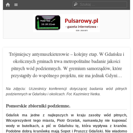
Menu
HOME
Szukaj
SKOCZ DO TREŚCI
Pulsarowy.pl
Trójmiejscy antymuszkieterowie – kolejny etap. W Gdańsku i
okolicznych gminach trwa metropolitalne badanie jakości
pitnych wód podziemnych. W gremium samorządów, które
przystąpiły do wspólnego projektu, nie ma jednak Gdyni…
Na zdjęciu: Uczestnicy konferencji dotyczącej badania wód pitnych
podziemnych w Gdańsku i okolicach. Fot. Kazimierz Netka.
Pomorskie zbiorniki podziemne.
Gdańsk ma jedne z najlepszych w kraju zasoby wód pitnych,
Wiceprezydent tego miasta, Piotr Grzelak, namawia,by nie kupować
wody w butelkach, a pić w Gdańsku tę, która wypływa z kranów.
Podobne dobrą kranówkę mają Sopot i Pruszcz Gdański. Nie wiadomo