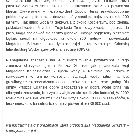
sytuacji,że pije „kranówkę” dobrze przefiltrowaną przez naturalne złoża
piasków, żwirów w ziemi. Jak długo to filtrowanie trwa? Jak powiedział
Marcin Skwierawski – wiceprezydent Sopotu, teraz prawdopodobnie
pobieramy wodę do picia z deszczu, który spadł na pojezierzu około 200
lat temu. Tak długo woda ta dopływała z okolic Kościerzyny, pod ziemią,
pokładami wodonośnymi, do Trójmiasta. Te warstwy z wodą, najlepszą do
picia, mogą znajdować się bardzo głęboko. Dlatego najgłębszy piezometr
będzie sięgał na głębokość aż około 300 metrów – powiedziała
Magdalena Schwarz – koordynator projektu, reprezentująca Gdańską
Infrastrukturę Wodociągowo-Kanalizacyjną (GIWK).
Niebagatelne znaczenie ma te z ukształtowanie powierzchni. Z tego
zamierza skorzystać gmina Pruszcz Gdański, jak powiedziała wójt
Magdalena Kołodziejczak. Z ujęcia wody, w Rekcinie, na jednym z
najwyższych w gminie wzniesień. Stamtąd, woda pitna ma być
grawitacyjne rozprowadzana do odbiorców na dużej części gminy. Dla
gminy Pruszcz Gdański dobre zaopatrzenie w dobrą wodę pitną ma
olbrzymie znaczenie, bo szybko zwiększa się tam liczba ludności, W 2002
roku gmina wiejska Pruszcz Gdański liczyła około 13 000 mieszkańców, a
teraz mieszka w tej jednostce samorządowej około 30 000 osób.
Na ilustracji: slajd z prezentacji, którą przedstawiła Magdalena Schwarz –
koordynator projektu.