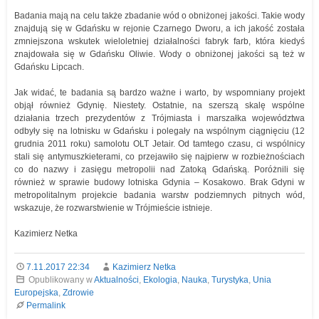
Badania mają na celu także zbadanie wód o obniżonej jakości. Takie wody
znajdują się w Gdańsku w rejonie Czarnego Dworu, a ich jakość została
zmniejszona wskutek wieloletniej działalności fabryk farb, która kiedyś
znajdowała się w Gdańsku Oliwie. Wody o obniżonej jakości są też w
Gdańsku Lipcach.
Jak widać, te badania są bardzo ważne i warto, by wspomniany projekt
objął również Gdynię. Niestety. Ostatnie, na szerszą skalę wspólne
działania trzech prezydentów z Trójmiasta i marszałka województwa
odbyły się na lotnisku w Gdańsku i polegały na wspólnym ciągnięciu (12
grudnia 2011 roku) samolotu OLT Jetair. Od tamtego czasu, ci wspólnicy
stali się antymuszkieterami, co przejawiło się najpierw w rozbieżnościach
co do nazwy i zasięgu metropolii nad Zatoką Gdańską. Poróżnili się
również w sprawie budowy lotniska Gdynia – Kosakowo. Brak Gdyni w
metropolitalnym projekcie badania warstw podziemnych pitnych wód,
wskazuje, że rozwarstwienie w Trójmieście istnieje.
Kazimierz Netka
7.11.2017 22:34
Kazimierz Netka
Opublikowany w
Aktualności
,
Ekologia
,
Nauka
,
Turystyka
,
Unia
Europejska
,
Zdrowie
Permalink