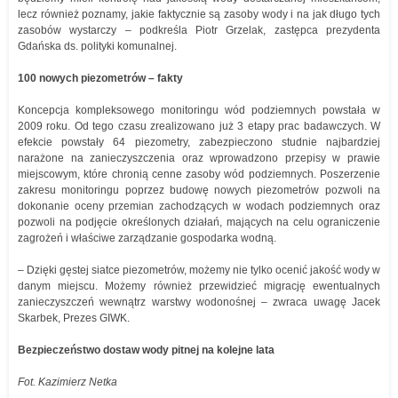
lecz również poznamy, jakie faktycznie są zasoby wody i na jak długo tych
zasobów wystarczy – podkreśla Piotr Grzelak, zastępca prezydenta
Gdańska ds. polityki komunalnej.
100 nowych piezometrów – fakty
Koncepcja kompleksowego monitoringu wód podziemnych powstała w
2009 roku. Od tego czasu zrealizowano już 3 etapy prac badawczych. W
efekcie powstały 64 piezometry, zabezpieczono studnie najbardziej
narażone na zanieczyszczenia oraz wprowadzono przepisy w prawie
miejscowym, które chronią cenne zasoby wód podziemnych. Poszerzenie
zakresu monitoringu poprzez budowę nowych piezometrów pozwoli na
dokonanie oceny przemian zachodzących w wodach podziemnych oraz
pozwoli na podjęcie określonych działań, mających na celu ograniczenie
zagrożeń i właściwe zarządzanie gospodarka wodną.
– Dzięki gęstej siatce piezometrów, możemy nie tylko ocenić jakość wody w
danym miejscu. Możemy również przewidzieć migrację ewentualnych
zanieczyszczeń wewnątrz warstwy wodonośnej – zwraca uwagę Jacek
Skarbek, Prezes GIWK.
Bezpieczeństwo dostaw wody pitnej na kolejne lata
Fot. Kazimierz Netka