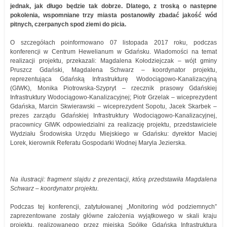
jednak, jak długo będzie tak dobrze. Dlatego, z troską o następne
pokolenia, wspomniane trzy miasta postanowiły zbadać jakość wód
pitnych, czerpanych spod ziemi do picia.
O szczegółach poinformowano 07 listopada 2017 roku, podczas
konferencji w Centrum Hewelianum w Gdańsku. Wiadomości na temat
realizacji projektu, przekazali: Magdalena Kołodziejczak – wójt gminy
Pruszcz Gdański, Magdalena Schwarz – koordynator projektu,
reprezentująca Gdańską Infrastrukturę Wodociągowo-Kanalizacyjną
(GIWK), Monika Piotrowska-Szypryt – rzecznik prasowy Gdańskiej
Infrastruktury Wodociągowo-Kanalizacyjnej; Piotr Grzelak – wiceprezydent
Gdańska, Marcin Skwierawski – wiceprezydent Sopotu, Jacek Skarbek –
prezes zarządu Gdańskiej Infrastruktury Wodociągowo-Kanalizacyjnej,
pracownicy GIWK odpowiedzialni za realizację projektu, przedstawiciele
Wydziału Środowiska Urzędu Miejskiego w Gdańsku: dyrektor Maciej
Lorek, kierownik Referatu Gospodarki Wodnej Maryla Jezierska.
Na ilustracji: fragment slajdu z prezentacji, którą przedstawiła Magdalena
Schwarz – koordynator projektu.
Podczas tej konferencji, zatytułowanej „Monitoring wód podziemnych”
zaprezentowane zostały główne założenia wyjątkowego w skali kraju
projektu, realizowanego przez miejską Spółkę Gdańska Infrastruktura