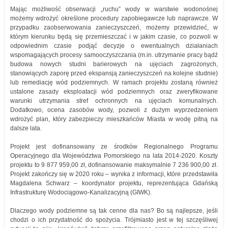
Mając możliwość obserwacji „ruchu” wody w warstwie wodonośnej
możemy wdrożyć określone procedury zapobiegawcze lub naprawcze. W
przypadku zaobserwowania zanieczyszczeń, możemy przewidzieć, w
którym kierunku będą się przemieszczać i w jakim czasie, co pozwoli w
odpowiednim czasie podjąć decyzje o ewentualnych działaniach
wspomagających procesy samooczyszczania (m.in. utrzymanie pracy bądź
budowa nowych studni barierowych na ujęciach zagrożonych,
stanowiących zaporę przed ekspansją zanieczyszczeń na kolejne studnie)
lub remediację wód podziemnych. W ramach projektu zostaną również
ustalone zasady eksploatacji wód podziemnych oraz zweryfikowane
warunki utrzymania stref ochronnych na ujęciach komunalnych.
Dodatkowo, ocena zasobów wody, pozwoli z dużym wyprzedzeniem
wdrożyć plan, który zabezpieczy mieszkańców Miasta w wodę pitną na
dalsze lata.
Projekt jest dofinansowany ze środków Regionalnego Programu
Operacyjnego dla Województwa Pomorskiego na lata 2014-2020. Koszty
projektu to 9 877 959,00 zł, dofinansowanie maksymalnie 7 236 900,00 zł.
Projekt zakończy się w 2020 roku – wynika z informacji, które przedstawiła
Magdalena Schwarz – koordynator projektu, reprezentująca Gdańską
Infrastrukturę Wodociągowo-Kanalizacyjną (GIWK).
Dlaczego wody podziemne są tak cenne dla nas? Bo są najlepsze, jeśli
chodzi o ich przydatność do spożycia. Trójmiasto jest w tej szczęśliwej