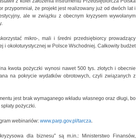
tawił z kolei założenia instrumentu Przedsiębiorcza Polska
 przypomniał, że projekt jest realizowany już od dwóch lat i
westycyjny, ale w związku z obecnym kryzysem wywołanym
y.
orzystać mikro-, mali i średni przedsiębiorcy prowadzący
ej i okołoturystycznej w Polsce Wschodniej. Całkowity budżet
na kwota pożyczki wynosi nawet 500 tys. złotych i obecnie
ana na pokrycie wydatków obrotowych, czyli związanych z
rumentu jest brak wymaganego wkładu własnego oraz długi, bo
spłaty pożyczki.
ogram webinariów:
www.parp.gov.pl/tarcza
.
ykryzysowa dla biznesu” są m.in.: Ministerstwo Finansów,