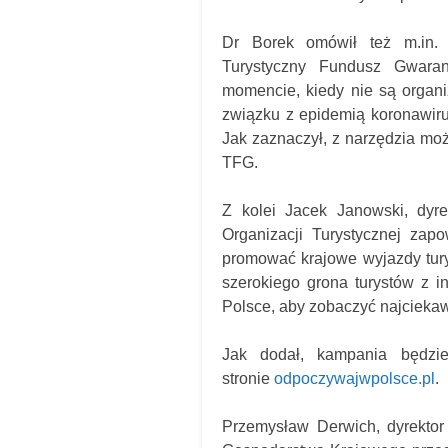
Dr Borek omówił też m.in. 
Turystyczny Fundusz Gwaran
momencie, kiedy nie są organ
związku z epidemią koronawiru
Jak zaznaczył, z narzędzia możn
TFG.
Z kolei Jacek Janowski, dyre
Organizacji Turystycznej zap
promować krajowe wyjazdy tury
szerokiego grona turystów z i
Polsce, aby zobaczyć najciekaws
Jak dodał, kampania będzie
stronie
odpoczywajwpolsce.pl
.
Przemysław Derwich, dyrekto