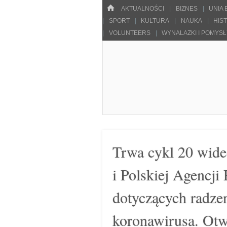
Menu
HOME
SKOCZ DO TREŚCI
AKTUALNOŚCI
BIZNES
UNIA
SPORT
KULTURA
NAUKA
HIS
VOLUNTEERS
WYNALAZKI I POMYS
Pulsarowy.pl
Trwa cykl 20 wide
i Polskiej Agencji
dotyczących radze
koronawirusa. Otw