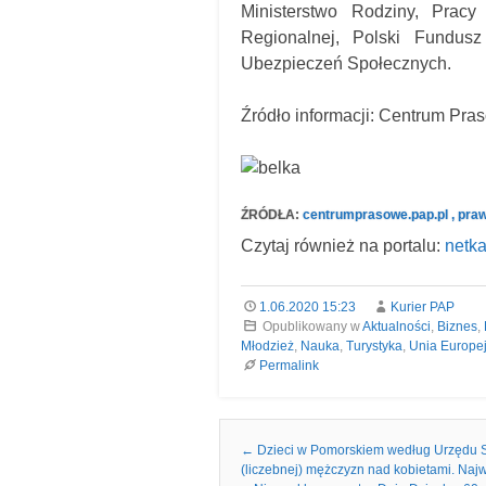
Ministerstwo Rodziny, Pracy 
Regionalnej, Polski Fundus
Ubezpieczeń Społecznych.
Źródło informacji: Centrum Pr
ŹRÓDŁA:
centrumprasowe.pap.pl , pra
Czytaj również na portalu:
netka
1.06.2020 15:23
Kurier PAP
Opublikowany w
Aktualności
,
Biznes
,
Młodzież
,
Nauka
,
Turystyka
,
Unia Europe
Permalink
Nawigacja we wpisach
←
Dzieci w Pomorskiem według Urzędu S
(liczebnej) mężczyzn nad kobietami. Najw