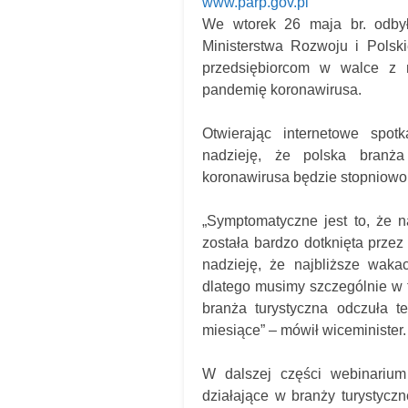
www.parp.gov.pl
We wtorek 26 maja br. odbył
Ministerstwa Rozwoju i Polsk
przedsiębiorcom w walce z 
pandemię koronawirusa.
Otwierając internetowe spot
nadzieję, że polska branża
koronawirusa będzie stopniowo
„Symptomatyczne jest to, że n
została bardzo dotknięta prze
nadzieję, że najbliższe waka
dlatego musimy szczególnie w t
branża turystyczna odczuła t
miesiące” – mówił wiceminister.
W dalszej części webinarium 
działające w branży turystycz