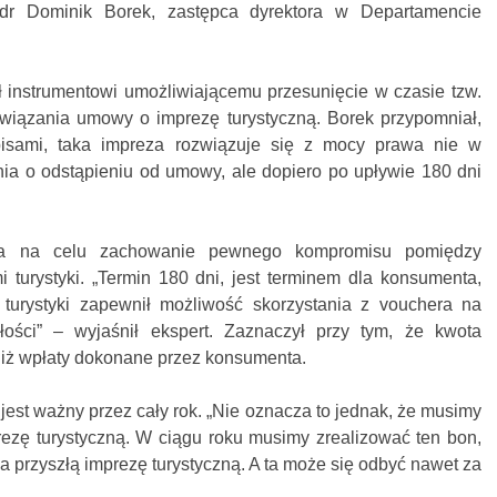
 dr Dominik Borek, zastępca dyrektora w Departamencie
.
ł instrumentowi umożliwiającemu przesunięcie w czasie tzw.
wiązania umowy o imprezę turystyczną. Borek przypomniał,
isami, taka impreza rozwiązuje się z mocy prawa nie w
a o odstąpieniu od umowy, ale dopiero po upływie 180 dni
 ma na celu zachowanie pewnego kompromisu pomiędzy
 turystyki. „Termin 180 dni, jest terminem dla konsumenta,
 turystyki zapewnił możliwość skorzystania z vouchera na
łości” – wyjaśnił ekspert. Zaznaczył przy tym, że kwota
niż wpłaty dokonane przez konsumenta.
 jest ważny przez cały rok. „Nie oznacza to jednak, że musimy
ezę turystyczną. W ciągu roku musimy zrealizować ten bon,
na przyszłą imprezę turystyczną. A ta może się odbyć nawet za