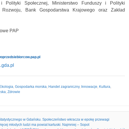
i Polityki Społecznej, Ministerstwo Funduszy i Polityki
z Rozwoju, Bank Gospodarstwa Krajowego oraz Zakład
asowe PAP
woprzedsiebiorcow.pap.pl
.gda.pl
Ekologia
,
Gospodarka morska
,
Handel zagraniczny
,
Innowacje
,
Kultura
,
jska
,
Zdrowie
tatystycznego w Gdańsku. Społeczeństwo wkracza w epokę przewagi
ięcej młodych ludzi ma powiat kartuski. Najmniej – Sopot