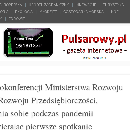
 EUROPEJSKA
HANDEL ZAGRANICZNY
INNOWACJE
TURYSTYKA
TORIA
EKOLOGIA
MŁODZIEŻ
GOSPODARKA MORSKA
INNE
ŁY
ZDROWIE
okonferencji Ministerstwa Rozwoju
 Rozwoju Przedsiębiorczości,
nia sobie podczas pandemii
ierając pierwsze spotkanie