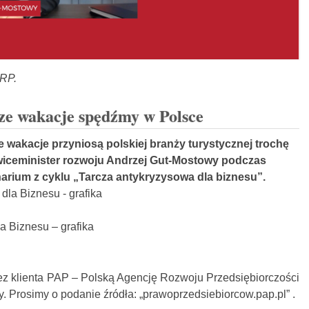
ARP.
sze wakacje spędźmy w Polsce
e wakacje przyniosą polskiej branży turystycznej trochę
wiceminister rozwoju Andrzej Gut-Mostowy podczas
rium z cyklu „Tarcza antykryzysowa dla biznesu”.
a Biznesu – grafika
ez klienta PAP – Polską Agencję Rozwoju Przedsiębiorczości
 Prosimy o podanie źródła: „prawoprzedsiebiorcow.pap.pl” .