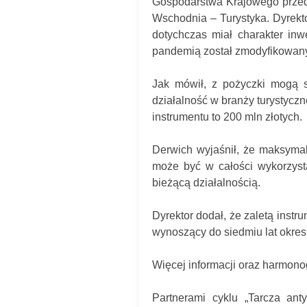
Gospodarstwa Krajowego przeds
Wschodnia – Turystyka. Dyrektor
dotychczas miał charakter in
pandemią został zmodyfikowan
Jak mówił, z pożyczki mogą sk
działalność w branży turystyczn
instrumentu to 200 mln złotych.
Derwich wyjaśnił, że maksymal
może być w całości wykorzyst
bieżącą działalnością.
Dyrektor dodał, że zaletą inst
wynoszący do siedmiu lat okres 
Więcej informacji oraz harmon
Partnerami cyklu „Tarcza ant