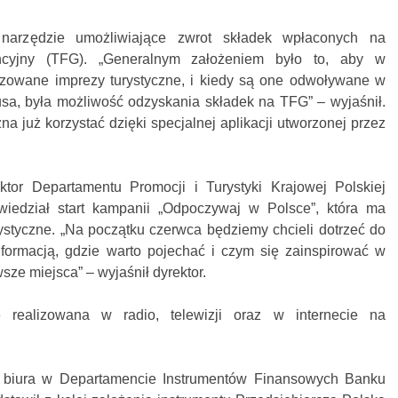
narzędzie umożliwiające zwrot składek wpłaconych na
cyjny (TFG). „Generalnym założeniem było to, aby w
izowane imprezy turystyczne, i kiedy są one odwoływane w
sa, była możliwość odzyskania składek na TFG” – wyjaśnił.
a już korzystać dzięki specjalnej aplikacji utworzonej przez
ktor Departamentu Promocji i Turystyki Krajowej Polskiej
owiedział start kampanii „Odpoczywaj w Polsce”, która ma
styczne. „Na początku czerwca będziemy chcieli dotrzeć do
nformacją, gdzie warto pojechać i czym się zainspirować w
ze miejsca” – wyjaśnił dyrektor.
 realizowana w radio, telewizji oraz w internecie na
r biura w Departamencie Instrumentów Finansowych Banku