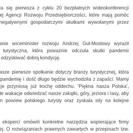
a się pierwsza z cyklu 20 bezpłatnych wideokonferencji
iej Agencji Rozwoju Przedsiębiorczości, które mają pomóc
negatywnymi gospodarczymi skutkami wywołanymi przez
kanie wiceminister rozwoju Andrzej Gut-Mostowy wyraził
 turystyczna, która poważnie odczuła skutki pandemii
 odzyskiwać dobrą kondycję.
asze pierwsze spotkanie dotyczy branży turystycznej, która
z pandemię i dość długo będzie wychodziła z zapaści. Mamy
cje przyniosą już trochę oddechu. ‘Piękna nasza Polska’,
e wakacje odwiedzać nasze zakątki, góry, jeziora i lasy, aby
en powiew polskiego turysty oraz zyskała siły na kolejne
eksperci omówili konkretne narzędzia wspierające firmy
nej. O rozwiązaniach prawnych zawartych w przepisach tzw.