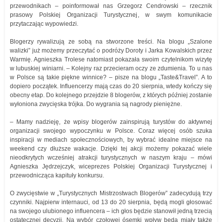
przewodnikach – poinformował nas Grzegorz Cendrowski – rzecznik
prasowy Polskiej Organizacji Turystycznej, w swym komunikacie
przytaczając wypowiedzi.
Blogerzy rywalizują ze sobą na stworzone treści. Na blogu „Szalone
walizki” już możemy przeczytać o podróży Doroty i Jarka Kowalskich przez
Warmię. Agnieszka Trolese natomiast pokazała swoim czytelnikom wizytę
w lubuskiej winiarni. – Kolejny raz przecieram oczy ze zdumienia. To u nas
w Polsce są takie piękne winnice? – pisze na blogu „Taste&Travel”. A to
dopiero początek. Influencerzy mają czas do 20 sierpnia, wtedy kończy się
obecny etap. Do kolejnego przejdzie 8 blogerów, z których później zostanie
wyłoniona zwycięska trójka. Do wygrania są nagrody pieniężne.
– Mamy nadzieję, że wpisy blogerów zainspirują turystów do aktywnej
organizacji swojego wypoczynku w Polsce. Coraz więcej osób szuka
inspiracji w mediach społecznościowych, by wybrać idealne miejsce na
weekend czy dłuższe wakacje. Dzięki tej akcji możemy pokazać wiele
nieodkrytych wcześniej atrakcji turystycznych w naszym kraju – mówi
Agnieszka Jędrzejczyk, wiceprezes Polskiej Organizacji Turystycznej i
przewodnicząca kapituły konkursu.
O zwycięstwie w „Turystycznych Mistrzostwach Blogerów” zadecydują trzy
czynniki. Najpierw internauci, od 13 do 20 sierpnia, będą mogli głosować
na swojego ulubionego influencera – ich głos będzie stanowił jedną trzecią
ostatecznej decyzji. Na wybór czołowej ósemki wpływ będą miały także