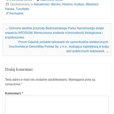
Opublikowany w
Aktualności
,
Biznes
,
Historia
,
Kultura
,
Młodzież
,
Nauka
,
Turystyka
Permalink
Nawigacja we wpisach
←
Ochrona siedlisk przyrody Biebrzańskiego Parku Narodowego dzięki
wsparciu NFOŚiGW. Wzmocniona zostanie różnorodność biologiczna i
krajobrazowa.
Forum Gdańsk posiada ładowarki do samochodów elektrycznych.
Uruchomiła je GreenWay Polska Sp. z o.o., budująca największą w kraju
sieć publicznych ładowarek.
→
Dodaj komentarz
Twój adres e-mail nie zostanie opublikowany.
Wymagane pola są
oznaczone
*
Komentarz
*