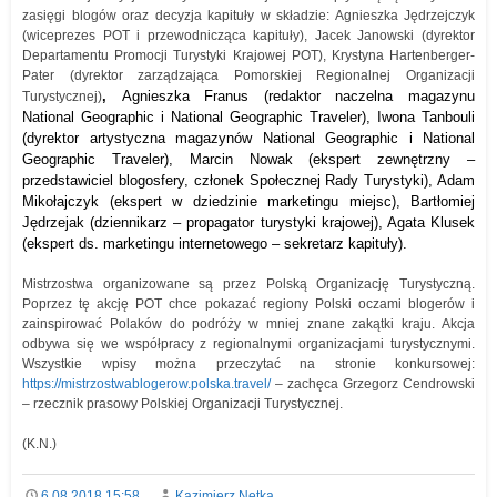
zasięgi blogów oraz decyzja kapituły w składzie: Agnieszka Jędrzejczyk
(wiceprezes POT i przewodnicząca kapituły), Jacek Janowski (dyrektor
Departamentu Promocji Turystyki Krajowej POT), Krystyna Hartenberger-
Pater (dyrektor zarządzająca Pomorskiej Regionalnej Organizacji
,
Agnieszka Franus (redaktor naczelna magazynu
Turystycznej)
National Geographic i National Geographic Traveler), Iwona Tanbouli
(dyrektor artystyczna magazynów National Geographic i National
Geographic Traveler), Marcin Nowak (ekspert zewnętrzny –
przedstawiciel blogosfery, członek Społecznej Rady Turystyki), Adam
Mikołajczyk (ekspert w dziedzinie marketingu miejsc), Bartłomiej
Jędrzejak (dziennikarz – propagator turystyki krajowej), Agata Klusek
(ekspert ds. marketingu internetowego – sekretarz kapituły).
Mistrzostwa organizowane są przez Polską Organizację Turystyczną.
Poprzez tę akcję POT chce pokazać regiony Polski oczami blogerów i
zainspirować Polaków do podróży w mniej znane zakątki kraju. Akcja
odbywa się we współpracy z regionalnymi organizacjami turystycznymi.
Wszystkie wpisy można przeczytać na stronie konkursowej:
https://mistrzostwablogerow.polska.travel/
– zachęca Grzegorz Cendrowski
– rzecznik prasowy Polskiej Organizacji Turystycznej.
(K.N.)
6.08.2018 15:58
Kazimierz Netka