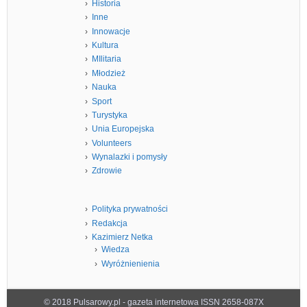
Historia
Inne
Innowacje
Kultura
MIlitaria
Młodzież
Nauka
Sport
Turystyka
Unia Europejska
Volunteers
Wynalazki i pomysły
Zdrowie
Polityka prywatności
Redakcja
Kazimierz Netka
Wiedza
Wyróżnienienia
© 2018 Pulsarowy.pl - gazeta internetowa ISSN 2658-087X